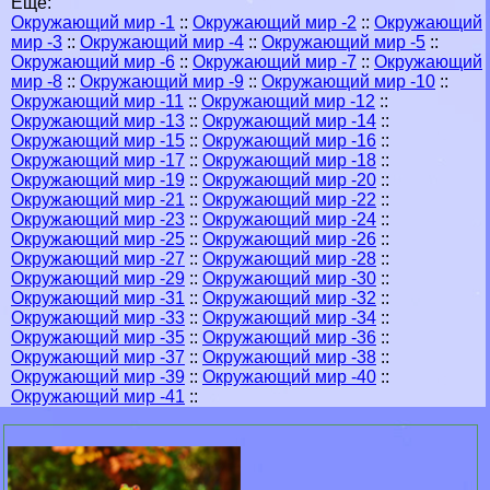
Еще:
Окружающий мир -1
::
Окружающий мир -2
::
Окружающий
мир -3
::
Окружающий мир -4
::
Окружающий мир -5
::
Окружающий мир -6
::
Окружающий мир -7
::
Окружающий
мир -8
::
Окружающий мир -9
::
Окружающий мир -10
::
Окружающий мир -11
::
Окружающий мир -12
::
Окружающий мир -13
::
Окружающий мир -14
::
Окружающий мир -15
::
Окружающий мир -16
::
Окружающий мир -17
::
Окружающий мир -18
::
Окружающий мир -19
::
Окружающий мир -20
::
Окружающий мир -21
::
Окружающий мир -22
::
Окружающий мир -23
::
Окружающий мир -24
::
Окружающий мир -25
::
Окружающий мир -26
::
Окружающий мир -27
::
Окружающий мир -28
::
Окружающий мир -29
::
Окружающий мир -30
::
Окружающий мир -31
::
Окружающий мир -32
::
Окружающий мир -33
::
Окружающий мир -34
::
Окружающий мир -35
::
Окружающий мир -36
::
Окружающий мир -37
::
Окружающий мир -38
::
Окружающий мир -39
::
Окружающий мир -40
::
Окружающий мир -41
::