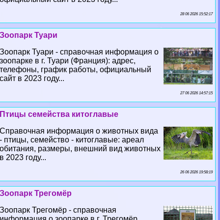
28 06 2026 15:52:17
Зоопарк Туари
Зоопарк Туари - справочная информация о
зоопарке в г. Туари (Франция): адрес,
телефоны, график работы, официальный
сайт в 2023 году...
27 06 2026 14:57:15
Птицы семейства китоглавые
Справочная информация о животных вида
- птицы, семейство - китоглавые: ареал
обитания, размеры, внешний вид животных
в 2023 году...
26 06 2026 19:58:19
Зоопарк Трегомёр
Зоопарк Трегомёр - справочная
информация о зоопарке в г. Трегомёр