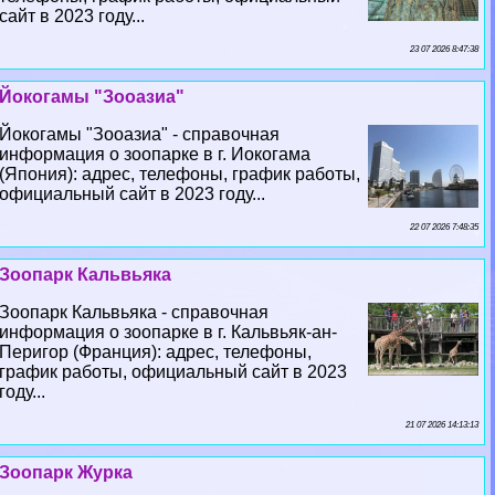
сайт в 2023 году...
23 07 2026 8:47:38
Йокогамы "Зооазиа"
Йокогамы "Зооазиа" - справочная
информация о зоопарке в г. Иокогама
(Япония): адрес, телефоны, график работы,
официальный сайт в 2023 году...
22 07 2026 7:48:35
Зоопарк Кальвьяка
Зоопарк Кальвьяка - справочная
информация о зоопарке в г. Кальвьяк-ан-
Перигор (Франция): адрес, телефоны,
график работы, официальный сайт в 2023
году...
21 07 2026 14:13:13
Зоопарк Журка