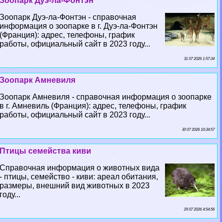
Зоопарк Дуэ-ла-Фонтэн
Зоопарк Дуэ-ла-Фонтэн - справочная
информация о зоопарке в г. Дуэ-ла-Фонтэн
(Франция): адрес, телефоны, график
работы, официальный сайт в 2023 году...
31 07 2026 1:57:34
Зоопарк Амневиля
Зоопарк Амневиля - справочная информация о зоопарке
в г. Амневиль (Франция): адрес, телефоны, график
работы, официальный сайт в 2023 году...
30 07 2026 10:34:57
Птицы семейства киви
Справочная информация о животных вида
- птицы, семейство - киви: ареал обитания,
размеры, внешний вид животных в 2023
году...
29 07 2026 4:54:56