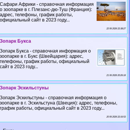
Сафари Африки - справочная информация
о зоопарке в г. Плезанс-дю-Туш (Франция):
адрес, телефоны, график работы,
официальный сайт в 2023 году...
22 06 2026 22:38:27
Зопарк Букса
Зопарк Букса - справочная информация о
зоопарке в г. Букс (Швейцария): адрес,
телефоны, график работы, официальный
сайт в 2023 году...
21 06 2026 20:26:18
Зопарк Эскильстуны
Зопарк Эскильстуны - справочная информация о
зоопарке в г. Эскильстуна (Швеция): адрес, телефоны,
график работы, официальный сайт в 2023 году...
20 06 2026 22:16:53