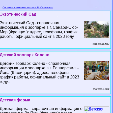
Система комментирования SigComments
Экзотический Сад
Экзотический Сад - справочная
информация о зоопарке в г. Санари-Сюр-
Мер (Франция): адрес, телефоны, график
работы, официальный сайт в 2023 году...
08 08 2026 16:42:57
Детский зоопарк Колено
Детский зоопарк Колено - справочная
информация о зоопарке в г. Рапперсвиль-
Йона (Швейцария): адрес, телефоны,
график работы, официальный сайт в 2023
году...
07 08 2026 11:15:32
Детская ферма
Детская ферма - справочная информация о