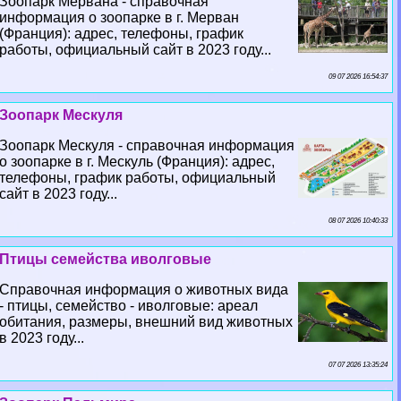
Зоопарк Мервана - справочная
информация о зоопарке в г. Мерван
(Франция): адрес, телефоны, график
работы, официальный сайт в 2023 году...
09 07 2026 16:54:37
Зоопарк Мескуля
Зоопарк Мескуля - справочная информация
о зоопарке в г. Мескуль (Франция): адрес,
телефоны, график работы, официальный
сайт в 2023 году...
08 07 2026 10:40:33
Птицы семейства иволговые
Справочная информация о животных вида
- птицы, семейство - иволговые: ареал
обитания, размеры, внешний вид животных
в 2023 году...
07 07 2026 13:35:24