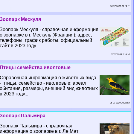
08 07 2026 21:13:11
Зоопарк Мескуля
Зоопарк Мескуля - справочная информация
о зоопарке в г. Мескуль (Франция): адрес,
телефоны, график работы, официальный
сайт в 2023 году...
07 07 2026 2:19:14
Птицы семейства иволговые
Справочная информация о животных вида
- птицы, семейство - иволговые: ареал
обитания, размеры, внешний вид животных
в 2023 году...
06 07 2026 16:25:58
Зоопарк Пальмира
Зоопарк Пальмира - справочная
информация о зоопарке в г. Ле Мат