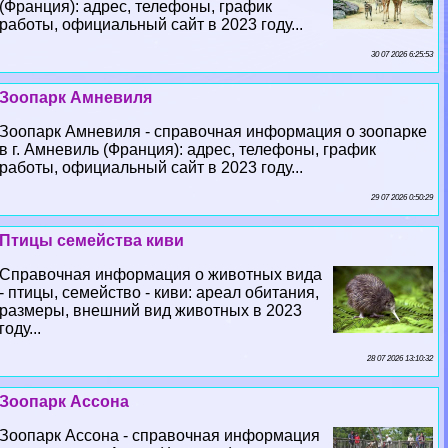
(Франция): адрес, телефоны, график
работы, официальный сайт в 2023 году...
30 07 2026 6:25:53
Зоопарк Амневиля
Зоопарк Амневиля - справочная информация о зоопарке
в г. Амневиль (Франция): адрес, телефоны, график
работы, официальный сайт в 2023 году...
29 07 2026 0:50:29
Птицы семейства киви
Справочная информация о животных вида
- птицы, семейство - киви: ареал обитания,
размеры, внешний вид животных в 2023
году...
28 07 2026 13:10:32
Зоопарк Ассона
Зоопарк Ассона - справочная информация