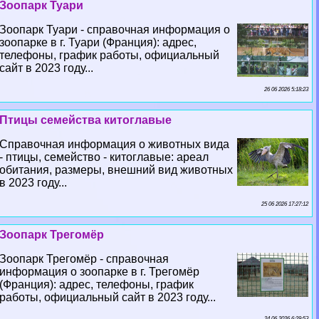
Зоопарк Туари
Зоопарк Туари - справочная информация о
зоопарке в г. Туари (Франция): адрес,
телефоны, график работы, официальный
сайт в 2023 году...
26 06 2026 5:18:23
Птицы семейства китоглавые
Справочная информация о животных вида
- птицы, семейство - китоглавые: ареал
обитания, размеры, внешний вид животных
в 2023 году...
25 06 2026 17:27:12
Зоопарк Трегомёр
Зоопарк Трегомёр - справочная
информация о зоопарке в г. Трегомёр
(Франция): адрес, телефоны, график
работы, официальный сайт в 2023 году...
24 06 2026 6:29:53