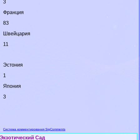
3
Франция
83
Швейцария
11
Эстония
1
Япония
3
Система комментирования SigComments
Экзотический Сад