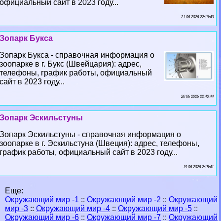
официальный сайт в 2023 году...
21 06 2026 22:19:40
Зопарк Букса
Зопарк Букса - справочная информация о
зоопарке в г. Букс (Швейцария): адрес,
телефоны, график работы, официальный
сайт в 2023 году...
20 06 2026 22:40:44
Зопарк Эскильстуны
Зопарк Эскильстуны - справочная информация о
зоопарке в г. Эскильстуна (Швеция): адрес, телефоны,
график работы, официальный сайт в 2023 году...
19 06 2026 2:15:41
Еще:
Окружающий мир -1
::
Окружающий мир -2
::
Окружающий
мир -3
::
Окружающий мир -4
::
Окружающий мир -5
::
Окружающий мир -6
::
Окружающий мир -7
::
Окружающий