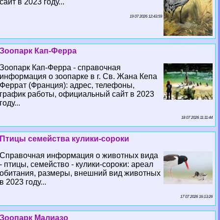
сайт в 2023 году...
19 07 2026 12:43:59
Зоопарк Кап-Ферра
Зоопарк Кап-Ферра - справочная
информация о зоопарке в г. Св. Жана Кепа
Феррат (Франция): адрес, телефоны,
график работы, официальный сайт в 2023
году...
18 07 2026 11:11:44
Птицы семейства кулики-сороки
Справочная информация о животных вида
- птицы, семейство - кулики-сороки: ареал
обитания, размеры, внешний вид животных
в 2023 году...
17 07 2026 16:13:26
Зоопарк Малиазо