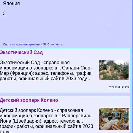
Япония
3
Система комментирования SigComments
Экзотический Сад
Экзотический Сад - справочная
информация о зоопарке в г. Санари-Сюр-
Мер (Франция): адрес, телефоны, график
работы, официальный сайт в 2023 году...
05 08 2026 15:29:55
Детский зоопарк Колено
Детский зоопарк Колено - справочная
информация о зоопарке в г. Рапперсвиль-
Йона (Швейцария): адрес, телефоны,
график работы, официальный сайт в 2023
году...