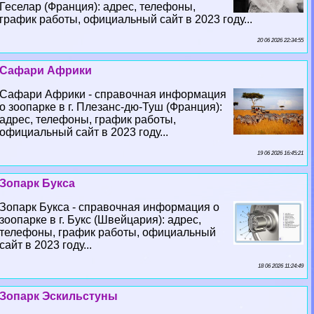
Геселар (Франция): адрес, телефоны,
график работы, официальный сайт в 2023 году...
20 06 2026 22:34:55
Сафари Африки
Сафари Африки - справочная информация
о зоопарке в г. Плезанс-дю-Туш (Франция):
адрес, телефоны, график работы,
официальный сайт в 2023 году...
19 06 2026 16:45:21
Зопарк Букса
Зопарк Букса - справочная информация о
зоопарке в г. Букс (Швейцария): адрес,
телефоны, график работы, официальный
сайт в 2023 году...
18 06 2026 11:24:49
Зопарк Эскильстуны