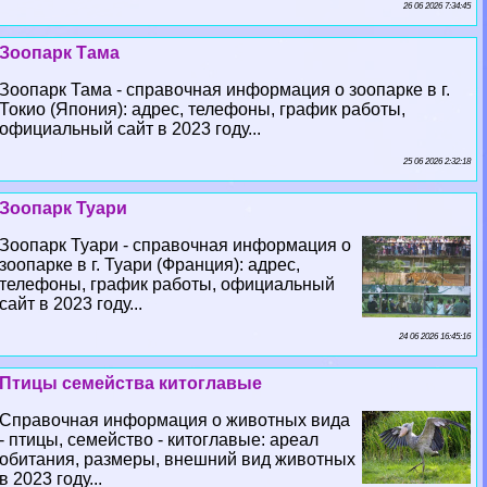
26 06 2026 7:34:45
Зоопарк Тама
Зоопарк Тама - справочная информация о зоопарке в г.
Токио (Япония): адрес, телефоны, график работы,
официальный сайт в 2023 году...
25 06 2026 2:32:18
Зоопарк Туари
Зоопарк Туари - справочная информация о
зоопарке в г. Туари (Франция): адрес,
телефоны, график работы, официальный
сайт в 2023 году...
24 06 2026 16:45:16
Птицы семейства китоглавые
Справочная информация о животных вида
- птицы, семейство - китоглавые: ареал
обитания, размеры, внешний вид животных
в 2023 году...