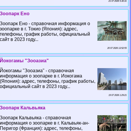
21 07 2026 5:30:31
Зоопарк Ено
Зоопарк Ено - справочная информация о
зоопарке в г. Токио (Япония): адрес,
телефоны, график работы, официальный
сайт в 2023 году...
20 07 2026 13:52:55
Йокогамы "Зооазиа"
Йокогамы "Зооазиа" - справочная
информация о зоопарке в г. Иокогама
(Япония): адрес, телефоны, график работы,
официальный сайт в 2023 году...
19 07 2026 1:29:21
Зоопарк Кальвьяка
Зоопарк Кальвьяка - справочная
информация о зоопарке в г. Кальвьяк-ан-
Перигор (Франция): адрес, телефоны,