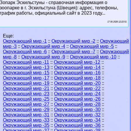
Зопарк Эскильстуны - справочная информация о
зоопарке в г. Эскильстуна (Швеция): адрес, телефоны,
график работы, официальный сайт в 2023 году...
17 06 2026 12:22:51
Еще:
Окружающий мир -1
::
Окружающий мир -2
::
Окружающий
мир -3
::
Окружающий мир -4
::
Окружающий мир -5
::
Окружающий мир -6
::
Окружающий мир -7
::
Окружающий
мир -8
::
Окружающий мир -9
::
Окружающий мир -10
::
Окружающий мир -11
::
Окружающий мир -12
::
Окружающий мир -13
::
Окружающий мир -14
::
Окружающий мир -15
::
Окружающий мир -16
::
Окружающий мир -17
::
Окружающий мир -18
::
Окружающий мир -19
::
Окружающий мир -20
::
Окружающий мир -21
::
Окружающий мир -22
::
Окружающий мир -23
::
Окружающий мир -24
::
Окружающий мир -25
::
Окружающий мир -26
::
Окружающий мир -27
::
Окружающий мир -28
::
Окружающий мир -29
::
Окружающий мир -30
::
Окружающий мир -31
::
Окружающий мир -32
::
Окружающий мир -33
::
Окружающий мир -34
::
Окружающий мир -35
::
Окружающий мир -36
::
Окружающий мир -37
::
Окружающий мир -38
::