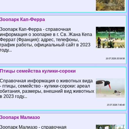
Зоопарк Кап-Ферра
Зоопарк Кап-Ферра - справочная
информация о зоопарке в г. Св. Жана Кепа
Феррат (Франция): адрес, телефоны,
график работы, официальный сайт в 2023
году...
16 07 2026 20:54:56
Птицы семейства кулики-сороки
Справочная информация о животных вида
- птицы, семейство - кулики-сороки: ареал
обитания, размеры, внешний вид животных
в 2023 году...
15 07 2026 7:40:40
Зоопарк Малиазо
Зоопарк Малиазо - справочная