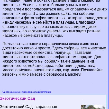
На нашей планете обитают разные виды и семейства
животных. Если вы хотите больше узнать о них,
предлагаем воспользоваться нашим справочником диких
животных мира. В этом разделе сайта мы собрали
описание и фотографии животных, которые принадлежат
к виду насекомые семейства плавунцы. Благодаря
справочнику вы лучше ознакомитесь с миром диких
животных, по картинках узнаете, как выглядят разные
насекомые семейства плавунцы.
Пользоваться нашим справочником диких животных
достаточно легко и просто. Здесь собраны все животные
вида насекомые семейства плавунцы. Названия
животных отсортированы в алфавитном порядке. Для
каждого животного мы собрали такие данные: вид
животного, семейство, ареал обитания, длина тела,
масса, описание внешнего вида, картинки. Познавайте
животный мир вместе с сервисом Barichev!
Система комментирования SigComments
Экзотический Сад
Экзотический Сад - справочная