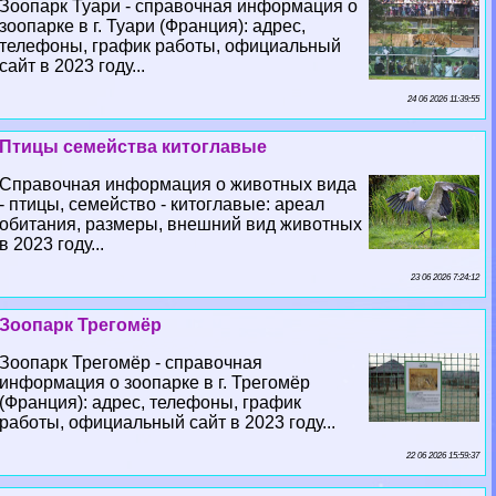
Зоопарк Туари - справочная информация о
зоопарке в г. Туари (Франция): адрес,
телефоны, график работы, официальный
сайт в 2023 году...
24 06 2026 11:39:55
Птицы семейства китоглавые
Справочная информация о животных вида
- птицы, семейство - китоглавые: ареал
обитания, размеры, внешний вид животных
в 2023 году...
23 06 2026 7:24:12
Зоопарк Трегомёр
Зоопарк Трегомёр - справочная
информация о зоопарке в г. Трегомёр
(Франция): адрес, телефоны, график
работы, официальный сайт в 2023 году...
22 06 2026 15:59:37