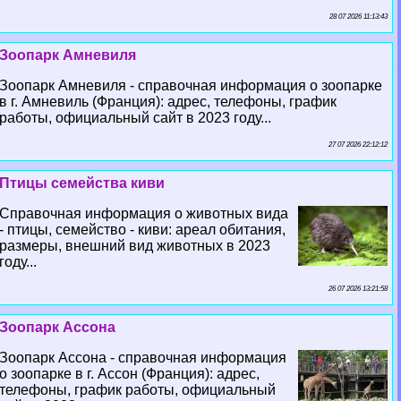
28 07 2026 11:13:43
Зоопарк Амневиля
Зоопарк Амневиля - справочная информация о зоопарке
в г. Амневиль (Франция): адрес, телефоны, график
работы, официальный сайт в 2023 году...
27 07 2026 22:12:12
Птицы семейства киви
Справочная информация о животных вида
- птицы, семейство - киви: ареал обитания,
размеры, внешний вид животных в 2023
году...
26 07 2026 13:21:58
Зоопарк Ассона
Зоопарк Ассона - справочная информация
о зоопарке в г. Ассон (Франция): адрес,
телефоны, график работы, официальный