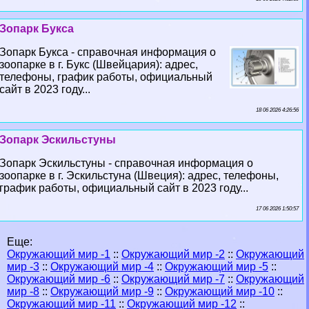
Зопарк Букса
Зопарк Букса - справочная информация о
зоопарке в г. Букс (Швейцария): адрес,
телефоны, график работы, официальный
сайт в 2023 году...
18 06 2026 4:26:56
Зопарк Эскильстуны
Зопарк Эскильстуны - справочная информация о
зоопарке в г. Эскильстуна (Швеция): адрес, телефоны,
график работы, официальный сайт в 2023 году...
17 06 2026 1:50:57
Еще:
Окружающий мир -1
::
Окружающий мир -2
::
Окружающий
мир -3
::
Окружающий мир -4
::
Окружающий мир -5
::
Окружающий мир -6
::
Окружающий мир -7
::
Окружающий
мир -8
::
Окружающий мир -9
::
Окружающий мир -10
::
Окружающий мир -11
::
Окружающий мир -12
::