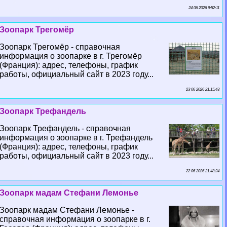
24 06 2026 9:52:11
Зоопарк Трегомёр
Зоопарк Трегомёр - справочная
информация о зоопарке в г. Трегомёр
(Франция): адрес, телефоны, график
работы, официальный сайт в 2023 году...
23 06 2026 21:15:43
Зоопарк Трефандель
Зоопарк Трефандель - справочная
информация о зоопарке в г. Трефандель
(Франция): адрес, телефоны, график
работы, официальный сайт в 2023 году...
22 06 2026 21:48:24
Зоопарк мадам Стефани Лемонье
Зоопарк мадам Стефани Лемонье -
справочная информация о зоопарке в г.