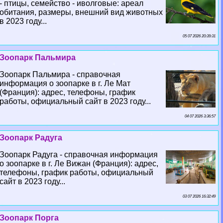
- птицы, семейство - иволговые: ареал
обитания, размеры, внешний вид животных
в 2023 году...
05 07 2026 20:39:31
Зоопарк Пальмира
Зоопарк Пальмира - справочная
информация о зоопарке в г. Ле Мат
(Франция): адрес, телефоны, график
работы, официальный сайт в 2023 году...
04 07 2026 3:36:57
Зоопарк Радуга
Зоопарк Радуга - справочная информация
о зоопарке в г. Ле Вижан (Франция): адрес,
телефоны, график работы, официальный
сайт в 2023 году...
03 07 2026 16:32:49
Зоопарк Порга