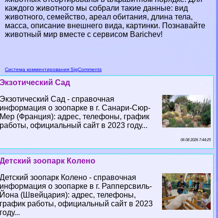
каждого животного мы собрали такие данные: вид
животного, семейство, ареал обитания, длина тела,
масса, описание внешнего вида, картинки. Познавайте
животный мир вместе с сервисом Barichev!
Система комментирования SigComments
Экзотический Сад
Экзотический Сад - справочная
информация о зоопарке в г. Санари-Сюр-
Мер (Франция): адрес, телефоны, график
работы, официальный сайт в 2023 году...
06 08 2026 7:44:25
Детский зоопарк Колено
Детский зоопарк Колено - справочная
информация о зоопарке в г. Рапперсвиль-
Йона (Швейцария): адрес, телефоны,
график работы, официальный сайт в 2023
году...