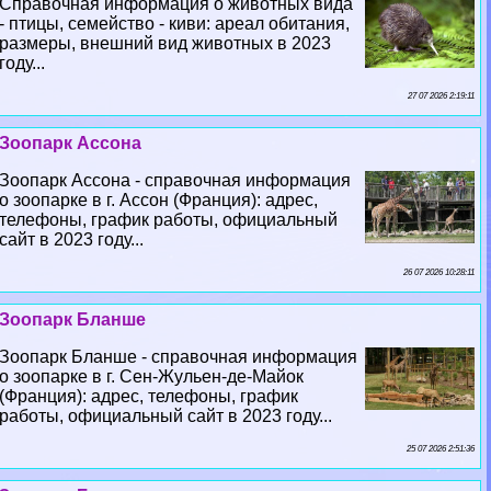
Справочная информация о животных вида
- птицы, семейство - киви: ареал обитания,
размеры, внешний вид животных в 2023
году...
27 07 2026 2:19:11
Зоопарк Ассона
Зоопарк Ассона - справочная информация
о зоопарке в г. Ассон (Франция): адрес,
телефоны, график работы, официальный
сайт в 2023 году...
26 07 2026 10:28:11
Зоопарк Бланше
Зоопарк Бланше - справочная информация
о зоопарке в г. Сен-Жульен-де-Майок
(Франция): адрес, телефоны, график
работы, официальный сайт в 2023 году...
25 07 2026 2:51:36