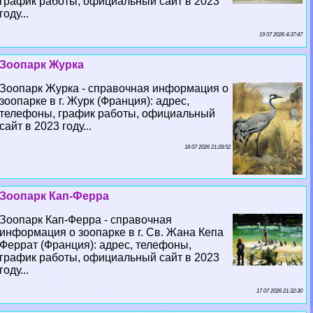
график работы, официальный сайт в 2023
году...
19 07 2026 4:37:47
Зоопарк Журка
Зоопарк Журка - справочная информация о
зоопарке в г. Журк (Франция): адрес,
телефоны, график работы, официальный
сайт в 2023 году...
18 07 2026 21:28:52
Зоопарк Кап-Ферра
Зоопарк Кап-Ферра - справочная
информация о зоопарке в г. Св. Жана Кепа
Феррат (Франция): адрес, телефоны,
график работы, официальный сайт в 2023
году...
17 07 2026 21:32:30