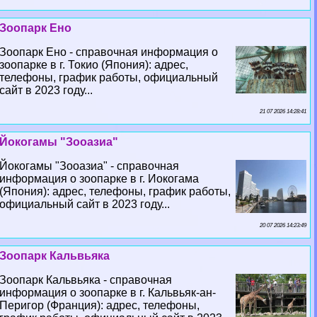
Зоопарк Ено
Зоопарк Ено - справочная информация о
зоопарке в г. Токио (Япония): адрес,
телефоны, график работы, официальный
сайт в 2023 году...
21 07 2026 14:28:41
Йокогамы "Зооазиа"
Йокогамы "Зооазиа" - справочная
информация о зоопарке в г. Иокогама
(Япония): адрес, телефоны, график работы,
официальный сайт в 2023 году...
20 07 2026 14:23:49
Зоопарк Кальвьяка
Зоопарк Кальвьяка - справочная
информация о зоопарке в г. Кальвьяк-ан-
Перигор (Франция): адрес, телефоны,