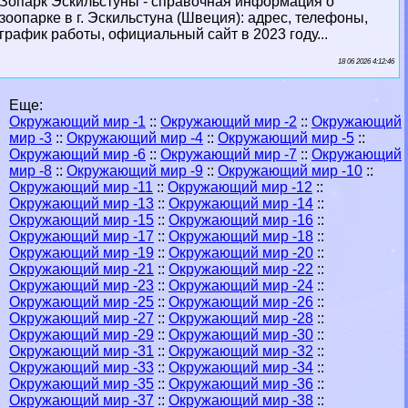
Зопарк Эскильстуны - справочная информация о
зоопарке в г. Эскильстуна (Швеция): адрес, телефоны,
график работы, официальный сайт в 2023 году...
18 06 2026 4:12:46
Еще:
Окружающий мир -1
::
Окружающий мир -2
::
Окружающий
мир -3
::
Окружающий мир -4
::
Окружающий мир -5
::
Окружающий мир -6
::
Окружающий мир -7
::
Окружающий
мир -8
::
Окружающий мир -9
::
Окружающий мир -10
::
Окружающий мир -11
::
Окружающий мир -12
::
Окружающий мир -13
::
Окружающий мир -14
::
Окружающий мир -15
::
Окружающий мир -16
::
Окружающий мир -17
::
Окружающий мир -18
::
Окружающий мир -19
::
Окружающий мир -20
::
Окружающий мир -21
::
Окружающий мир -22
::
Окружающий мир -23
::
Окружающий мир -24
::
Окружающий мир -25
::
Окружающий мир -26
::
Окружающий мир -27
::
Окружающий мир -28
::
Окружающий мир -29
::
Окружающий мир -30
::
Окружающий мир -31
::
Окружающий мир -32
::
Окружающий мир -33
::
Окружающий мир -34
::
Окружающий мир -35
::
Окружающий мир -36
::
Окружающий мир -37
::
Окружающий мир -38
::