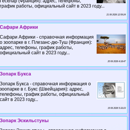
Геселар (Франция): адрес, телефоны,
график работы, официальный сайт в 2023 году...
21 06 2026 12:59:24
Сафари Африки
Сафари Африки - справочная информация
о зоопарке в г. Плезанс-дю-Туш (Франция):
адрес, телефоны, график работы,
официальный сайт в 2023 году...
20 06 2026 4:18:47
Зопарк Букса
Зопарк Букса - справочная информация о
зоопарке в г. Букс (Швейцария): адрес,
телефоны, график работы, официальный
сайт в 2023 году...
19 06 2026 5:33:23
Зопарк Эскильстуны