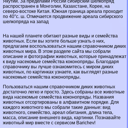
Якутии. За пределами России сибирский шелкопряд
распространен в Монголии, Казахстане, Корее, на
северо-востоке Китая. Южная граница ареала проходит
по 40°c. ш. Отмечается продвижение ареала сибирского
шелкопряда на запад
На нашей планете обитают разные виды и семейства
животных. Если вы хотите больше узнать о них,
предлагаем воспользоваться нашим справочником диких
животных мира. В этом разделе сайта мы собрали
описание и фотографии животных, которые принадлежат
к виду насекомые семейства коконопряды. Благодаря
справочнику вы лучше ознакомитесь с миром диких
животных, по картинках узнаете, как выглядят разные
насекомые семейства коконопряды.
Пользоваться нашим справочником диких животных
достаточно легко и просто. Здесь собраны все животные
вида насекомые семейства коконопряды. Названия
животных отсортированы в алфавитном порядке. Для
каждого животного мы собрали такие данные: вид
животного, семейство, ареал обитания, длина тела,
масса, описание внешнего вида, картинки. Познавайте
животный мир вместе с сервисом Barichev!