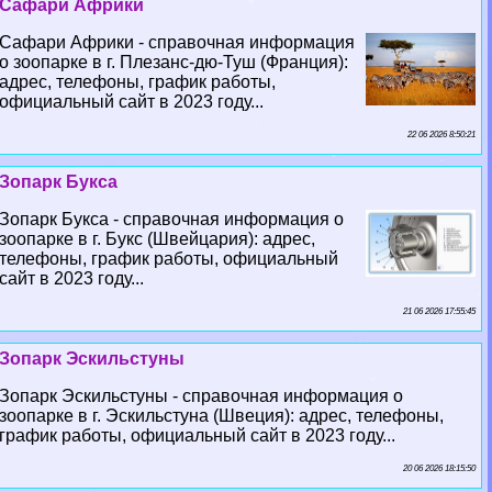
Сафари Африки
Сафари Африки - справочная информация
о зоопарке в г. Плезанс-дю-Туш (Франция):
адрес, телефоны, график работы,
официальный сайт в 2023 году...
22 06 2026 8:50:21
Зопарк Букса
Зопарк Букса - справочная информация о
зоопарке в г. Букс (Швейцария): адрес,
телефоны, график работы, официальный
сайт в 2023 году...
21 06 2026 17:55:45
Зопарк Эскильстуны
Зопарк Эскильстуны - справочная информация о
зоопарке в г. Эскильстуна (Швеция): адрес, телефоны,
график работы, официальный сайт в 2023 году...
20 06 2026 18:15:50