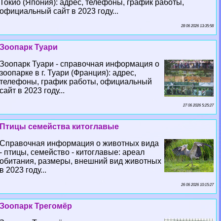
Токио (Япония): адрес, телефоны, график работы,
официальный сайт в 2023 году...
28 06 2026 13:35:58
Зоопарк Туари
Зоопарк Туари - справочная информация о
зоопарке в г. Туари (Франция): адрес,
телефоны, график работы, официальный
сайт в 2023 году...
27 06 2026 5:25:27
Птицы семейства китоглавые
Справочная информация о животных вида
- птицы, семейство - китоглавые: ареал
обитания, размеры, внешний вид животных
в 2023 году...
26 06 2026 10:15:27
Зоопарк Трегомёр