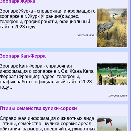
Зоопарк Журка
Зоопарк Журка - справочная информация о
зоопарке в г. Журк (Франция): адрес,
телефоны, график работы, официальный
сайт в 2023 году...
20 07 2026 10:30:12
Зоопарк Кап-Ферра
Зоопарк Кап-Ферра - справочная
информация о зоопарке в г. Св. Жана Кепа
Феррат (Франция): адрес, телефоны,
график работы, официальный сайт в 2023
году...
19 07 2026 8:28:53
Птицы семейства кулики-сороки
Справочная информация о животных вида
- птицы, семейство - кулики-сороки: ареал
обитания, размеры, внешний вид животных