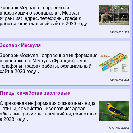
Зоопарк Мервана - справочная
информация о зоопарке в г. Мерван
(Франция): адрес, телефоны, график
работы, официальный сайт в 2023 году...
09 07 2026 7:33:33
Зоопарк Мескуля
Зоопарк Мескуля - справочная информация
о зоопарке в г. Мескуль (Франция): адрес,
телефоны, график работы, официальный
сайт в 2023 году...
08 07 2026 6:10:44
Птицы семейства иволговые
Справочная информация о животных вида
- птицы, семейство - иволговые: ареал
обитания, размеры, внешний вид животных
в 2023 году...
07 07 2026 13:30:13