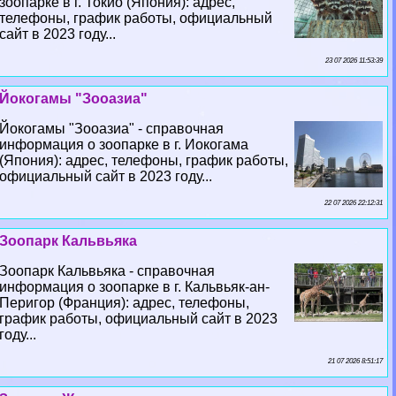
зоопарке в г. Токио (Япония): адрес,
телефоны, график работы, официальный
сайт в 2023 году...
23 07 2026 11:53:39
Йокогамы "Зооазиа"
Йокогамы "Зооазиа" - справочная
информация о зоопарке в г. Иокогама
(Япония): адрес, телефоны, график работы,
официальный сайт в 2023 году...
22 07 2026 22:12:31
Зоопарк Кальвьяка
Зоопарк Кальвьяка - справочная
информация о зоопарке в г. Кальвьяк-ан-
Перигор (Франция): адрес, телефоны,
график работы, официальный сайт в 2023
году...
21 07 2026 8:51:17