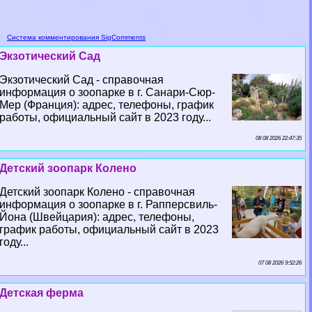
Система комментирования SigComments
Экзотический Сад
Экзотический Сад - справочная
информация о зоопарке в г. Санари-Сюр-
Мер (Франция): адрес, телефоны, график
работы, официальный сайт в 2023 году...
08 08 2026 22:47:35
Детский зоопарк Колено
Детский зоопарк Колено - справочная
информация о зоопарке в г. Рапперсвиль-
Йона (Швейцария): адрес, телефоны,
график работы, официальный сайт в 2023
году...
07 08 2026 9:52:26
Детская ферма