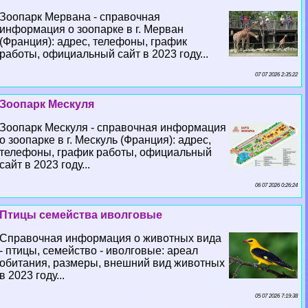
Зоопарк Мервана - справочная
информация о зоопарке в г. Мерван
(Франция): адрес, телефоны, график
работы, официальный сайт в 2023 году...
07 07 2026 2:35:22
Зоопарк Мескуля
Зоопарк Мескуля - справочная информация
о зоопарке в г. Мескуль (Франция): адрес,
телефоны, график работы, официальный
сайт в 2023 году...
06 07 2026 0:26:24
Птицы семейства иволговые
Справочная информация о животных вида
- птицы, семейство - иволговые: ареал
обитания, размеры, внешний вид животных
в 2023 году...
05 07 2026 7:19:38