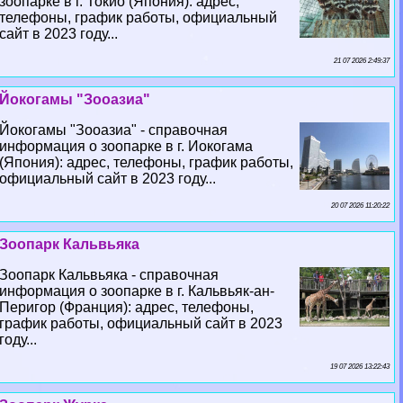
зоопарке в г. Токио (Япония): адрес,
телефоны, график работы, официальный
сайт в 2023 году...
21 07 2026 2:49:37
Йокогамы "Зооазиа"
Йокогамы "Зооазиа" - справочная
информация о зоопарке в г. Иокогама
(Япония): адрес, телефоны, график работы,
официальный сайт в 2023 году...
20 07 2026 11:20:22
Зоопарк Кальвьяка
Зоопарк Кальвьяка - справочная
информация о зоопарке в г. Кальвьяк-ан-
Перигор (Франция): адрес, телефоны,
график работы, официальный сайт в 2023
году...
19 07 2026 13:22:43