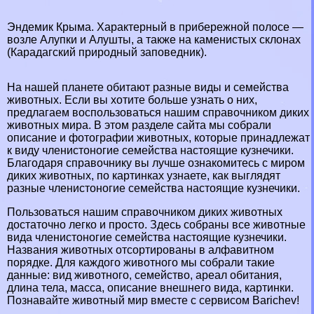
Эндемик Крыма. Хаpaктерный в прибережной полосе —
возле Алупки и Алушты, а также на каменистых склонах
(Карадагский природный заповедник).
На нашей планете обитают разные виды и семейства
животных. Если вы хотите больше узнать о них,
предлагаем воспользоваться нашим справочником диких
животных мира. В этом разделе сайта мы собрали
описание и фотографии животных, которые принадлежат
к виду члeнистоногие семейства настоящие кузнечики.
Благодаря справочнику вы лучше ознакомитесь с миром
диких животных, по картинках узнаете, как выглядят
разные члeнистоногие семейства настоящие кузнечики.
Пользоваться нашим справочником диких животных
достаточно легко и просто. Здесь собраны все животные
вида члeнистоногие семейства настоящие кузнечики.
Названия животных отсортированы в алфавитном
порядке. Для каждого животного мы собрали такие
данные: вид животного, семейство, ареал обитания,
длина тела, масса, описание внешнего вида, картинки.
Познавайте животный мир вместе с сервисом Barichev!