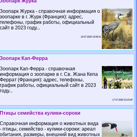
Зоопарк Журка
Зоопарк Журка - справочная информация о
зоопарке в г. Журк (Франция): адрес,
телефоны, график работы, официальный
сайт в 2023 году...
18 07 2026 19:56:51
Зоопарк Кап-Ферра
Зоопарк Кап-Ферра - справочная
информация о зоопарке в г. Св. Жана Кепа
Феррат (Франция): адрес, телефоны,
график работы, официальный сайт в 2023
году...
17 07 2026 23:19:49
Птицы семейства кулики-сороки
Справочная информация о животных вида
- птицы, семейство - кулики-сороки: ареал
обитания, размеры, внешний вид животных