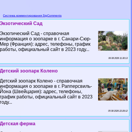
Система комментирования SigComments
Экзотический Сад
Экзотический Сад - справочная
информация о зоопарке в г. Санари-Сюр-
Мер (Франция): адрес, телефоны, график
работы, официальный сайт в 2023 году...
06 08 2026 11:30:13
Детский зоопарк Колено
Детский зоопарк Колено - справочная
информация о зоопарке в г. Рапперсвиль-
Йона (Швейцария): адрес, телефоны,
график работы, официальный сайт в 2023
году...
05 08 2026 22:28:12
Детская ферма