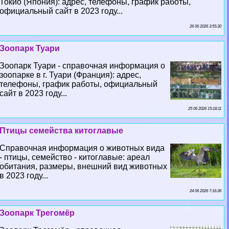
Токио (Япония): адрес, телефоны, график работы,
официальный сайт в 2023 году...
26 06 2026 3:55:30
Зоопарк Туари
Зоопарк Туари - справочная информация о
зоопарке в г. Туари (Франция): адрес,
телефоны, график работы, официальный
сайт в 2023 году...
25 06 2026 15:18:11
Птицы семейства китоглавые
Справочная информация о животных вида
- птицы, семейство - китоглавые: ареал
обитания, размеры, внешний вид животных
в 2023 году...
24 06 2026 7:16:36
Зоопарк Трегомёр