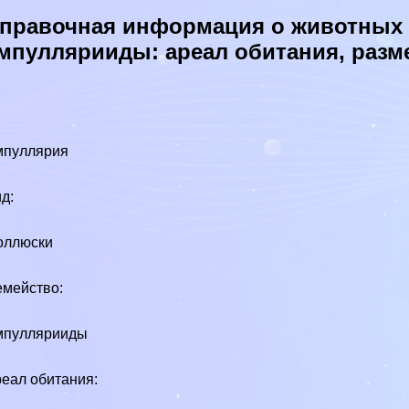
правочная информация о животных в
мпуллярииды: ареал обитания, раз
мпуллярия
д:
оллюски
мейство:
мпуллярииды
еал обитания: