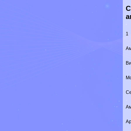
С
а
1
А
Ви
М
Се
А
Ар