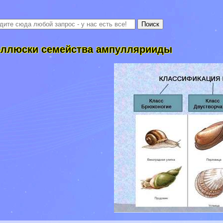
ллюски семейства ампуллярииды