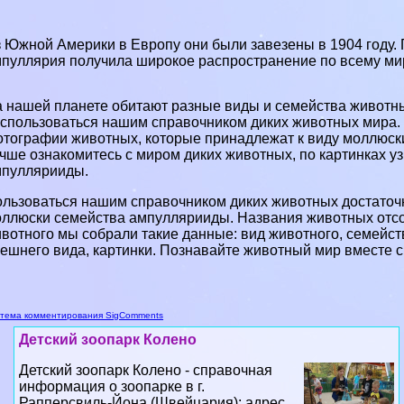
 Южной Америки в Европу они были завезены в 1904 году. 
пуллярия получила широкое распространение по всему ми
 нашей планете обитают разные виды и семейства животных
спользоваться нашим справочником диких животных мира. 
тографии животных, которые принадлежат к виду моллюск
чше ознакомитесь с миром диких животных, по картинках у
пуллярииды.
льзоваться нашим справочником диких животных достаточн
ллюски семейства ампуллярииды. Названия животных отсо
вотного мы собрали такие данные: вид животного, семейств
ешнего вида, картинки. Познавайте животный мир вместе с
тема комментирования SigComments
Детский зоопарк Колено
Детский зоопарк Колено - справочная
информация о зоопарке в г.
Рапперсвиль-Йона (Швейцария): адрес,