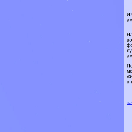
Из
ам
На
во
фо
лу
ам
По
мо
жи
вн
Сис