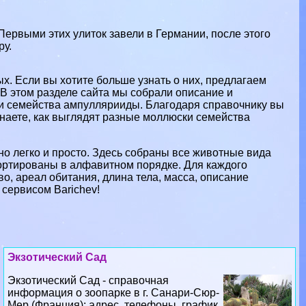
Первыми этих улиток завели в Германии, после этого
ру.
. Если вы хотите больше узнать о них, предлагаем
В этом разделе сайта мы собрали описание и
и семейства ампуллярииды. Благодаря справочнику вы
знаете, как выглядят разные моллюски семейства
о легко и просто. Здесь собраны все животные вида
ртированы в алфавитном порядке. Для каждого
о, ареал обитания, длина тела, масса, описание
 сервисом Barichev!
Экзотический Сад
Экзотический Сад - справочная
информация о зоопарке в г. Санари-Сюр-
Мер (Франция): адрес, телефоны, график