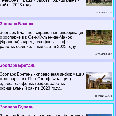
телефоны, график работы, официальный
сайт в 2023 году...
27 07 2026 4:57:27
Зоопарк Бланше
Зоопарк Бланше - справочная информация
о зоопарке в г. Сен-Жульен-де-Майок
(Франция): адрес, телефоны, график
работы, официальный сайт в 2023 году...
26 07 2026 11:50:10
Зоопарк Бретань
Зоопарк Бретань - справочная информация
о зоопарке в г. Пон-Скорф (Франция):
адрес, телефоны, график работы,
официальный сайт в 2023 году...
25 07 2026 22:36:46
Зоопарк Буваль
Зоопарк Буваль - справочная информация