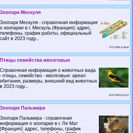
Зоопарк Мескуля
Зоопарк Мескуля - справочная информация
о зоопарке в г. Мескуль (Франция): адрес,
телефоны, график работы, официальный
сайт в 2023 году...
07 07 2026 11:30:34
Птицы семейства иволговые
Справочная информация о животных вида
- птицы, семейство - иволговые: ареал
обитания, размеры, внешний вид животных
в 2023 году...
06 07 2026 16:12:12
Зоопарк Пальмира
Зоопарк Пальмира - справочная
информация о зоопарке в г. Ле Мат
(Франция): адрес, телефоны, график