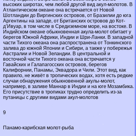
высоких широтах, чем любой другой вид акул-молотов. В
Атлантическом океане она встречается от Новой
Шотландии до Виргинских островов, от Бразилии до юга
Аргентины на западе, от Британских островов до Кот-
д’Ивуар, в том числе в Средиземном море, на востоке. В
Индийском океане обыкновенная акула-молот обитает у
берегов Южной Африки, Индии и Шри-Ланки. В западной
части Тихого океана она распространена от Тонкинского
залива до южной Японии и Сибири, а также у побережья
Австралии и Новой Зеландии. В центральной и
восточной части Тихого океана она встречается у
Гавайских и Галапагосских островов, берегов
Калифорнии, Панамы, Эквадора и Чили. Этот вид, как
правило, не живёт в тропических водах, хотя есть редкие
случаи обнаружения обыкновенной акулы-молот,
например, в заливе Маннар в Индии и на юге Мозамбика.
Его присутствие в тропиках трудно определить из-за
пyтaницы с другими видами акул-молотов
9
Панамо-карибская молот-рыба