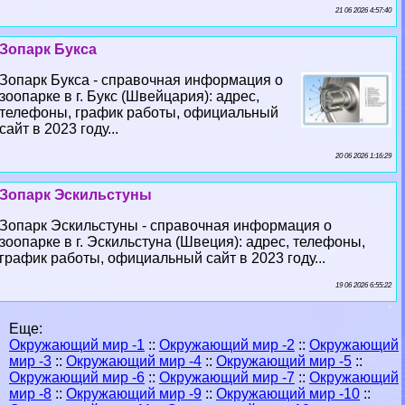
21 06 2026 4:57:40
Зопарк Букса
Зопарк Букса - справочная информация о
зоопарке в г. Букс (Швейцария): адрес,
телефоны, график работы, официальный
сайт в 2023 году...
20 06 2026 1:16:29
Зопарк Эскильстуны
Зопарк Эскильстуны - справочная информация о
зоопарке в г. Эскильстуна (Швеция): адрес, телефоны,
график работы, официальный сайт в 2023 году...
19 06 2026 6:55:22
Еще:
Окружающий мир -1
::
Окружающий мир -2
::
Окружающий
мир -3
::
Окружающий мир -4
::
Окружающий мир -5
::
Окружающий мир -6
::
Окружающий мир -7
::
Окружающий
мир -8
::
Окружающий мир -9
::
Окружающий мир -10
::