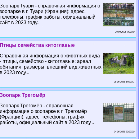
Зоопарк Туари - справочная информация о
зоопарке в г. Туари (Франция): адрес,
телефоны, график работы, официальный
сайт в 2023 году...
26 06 2026 7:31:40
Птицы семейства китоглавые
Справочная информация о животных вида
- птицы, семейство - китоглавые: ареал
обитания, размеры, внешний вид животных
в 2023 году...
25 06 2026 14:47:47
Зоопарк Трегомёр
Зоопарк Трегомёр - справочная
информация о зоопарке в г. Трегомёр
(Франция): адрес, телефоны, график
работы, официальный сайт в 2023 году...
24 06 2026 22:27:20