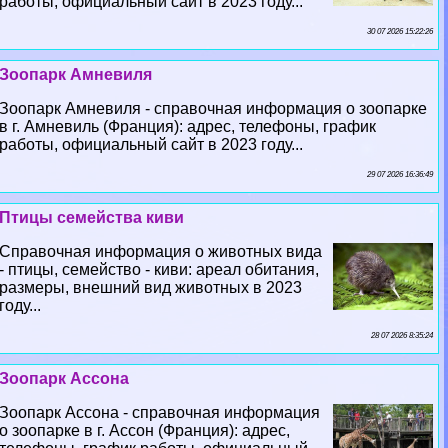
работы, официальный сайт в 2023 году...
30 07 2026 15:22:26
Зоопарк Амневиля
Зоопарк Амневиля - справочная информация о зоопарке
в г. Амневиль (Франция): адрес, телефоны, график
работы, официальный сайт в 2023 году...
29 07 2026 16:36:49
Птицы семейства киви
Справочная информация о животных вида
- птицы, семейство - киви: ареал обитания,
размеры, внешний вид животных в 2023
году...
28 07 2026 8:35:24
Зоопарк Ассона
Зоопарк Ассона - справочная информация
о зоопарке в г. Ассон (Франция): адрес,