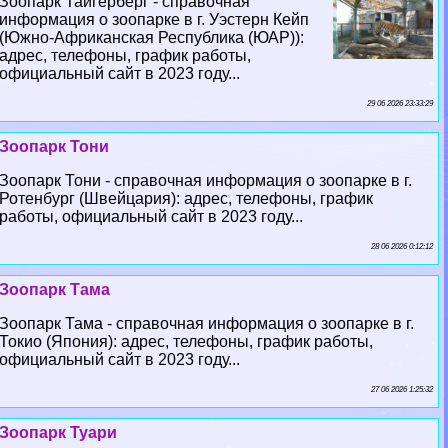
Зоопарк Тайгерберг - справочная
информация о зоопарке в г. Уэстерн Кейп
(Южно-Африканская Республика (ЮАР)):
адрес, телефоны, график работы,
официальный сайт в 2023 году...
29 06 2026 23:33:29
Зоопарк Тони
Зоопарк Тони - справочная информация о зоопарке в г.
Ротенбург (Швейцария): адрес, телефоны, график
работы, официальный сайт в 2023 году...
28 06 2026 0:12:12
Зоопарк Тама
Зоопарк Тама - справочная информация о зоопарке в г.
Токио (Япония): адрес, телефоны, график работы,
официальный сайт в 2023 году...
27 06 2026 1:25:32
Зоопарк Туари