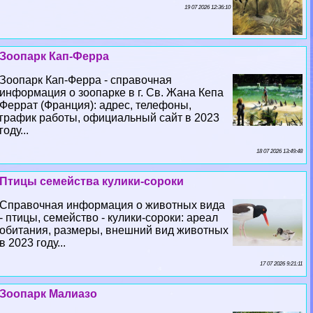
19 07 2026 12:36:10
Зоопарк Кап-Ферра
Зоопарк Кап-Ферра - справочная
информация о зоопарке в г. Св. Жана Кепа
Феррат (Франция): адрес, телефоны,
график работы, официальный сайт в 2023
году...
18 07 2026 13:49:48
Птицы семейства кулики-сороки
Справочная информация о животных вида
- птицы, семейство - кулики-сороки: ареал
обитания, размеры, внешний вид животных
в 2023 году...
17 07 2026 9:21:11
Зоопарк Малиазо