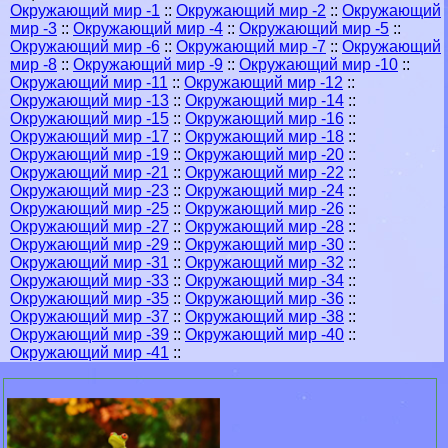
Окружающий мир -1
::
Окружающий мир -2
::
Окружающий
мир -3
::
Окружающий мир -4
::
Окружающий мир -5
::
Окружающий мир -6
::
Окружающий мир -7
::
Окружающий
мир -8
::
Окружающий мир -9
::
Окружающий мир -10
::
Окружающий мир -11
::
Окружающий мир -12
::
Окружающий мир -13
::
Окружающий мир -14
::
Окружающий мир -15
::
Окружающий мир -16
::
Окружающий мир -17
::
Окружающий мир -18
::
Окружающий мир -19
::
Окружающий мир -20
::
Окружающий мир -21
::
Окружающий мир -22
::
Окружающий мир -23
::
Окружающий мир -24
::
Окружающий мир -25
::
Окружающий мир -26
::
Окружающий мир -27
::
Окружающий мир -28
::
Окружающий мир -29
::
Окружающий мир -30
::
Окружающий мир -31
::
Окружающий мир -32
::
Окружающий мир -33
::
Окружающий мир -34
::
Окружающий мир -35
::
Окружающий мир -36
::
Окружающий мир -37
::
Окружающий мир -38
::
Окружающий мир -39
::
Окружающий мир -40
::
Окружающий мир -41
::