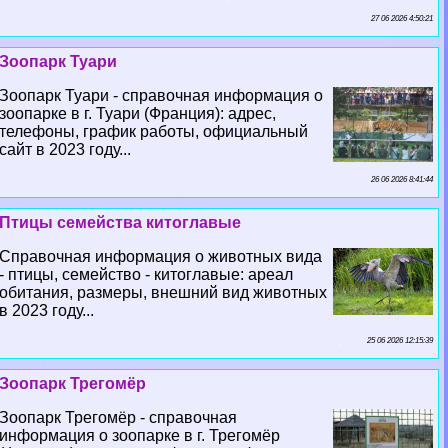
27 06 2026 4:50:21
Зоопарк Туари
Зоопарк Туари - справочная информация о
зоопарке в г. Туари (Франция): адрес,
телефоны, график работы, официальный
сайт в 2023 году...
26 06 2026 8:41:44
Птицы семейства китоглавые
Справочная информация о животных вида
- птицы, семейство - китоглавые: ареал
обитания, размеры, внешний вид животных
в 2023 году...
25 06 2026 12:15:39
Зоопарк Трегомёр
Зоопарк Трегомёр - справочная
информация о зоопарке в г. Трегомёр