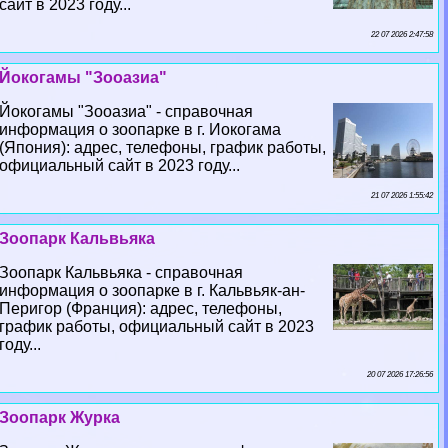
сайт в 2023 году...
22 07 2026 2:47:58
Йокогамы "Зооазиа"
Йокогамы "Зооазиа" - справочная
информация о зоопарке в г. Иокогама
(Япония): адрес, телефоны, график работы,
официальный сайт в 2023 году...
21 07 2026 1:55:42
Зоопарк Кальвьяка
Зоопарк Кальвьяка - справочная
информация о зоопарке в г. Кальвьяк-ан-
Перигор (Франция): адрес, телефоны,
график работы, официальный сайт в 2023
году...
20 07 2026 17:26:56
Зоопарк Журка