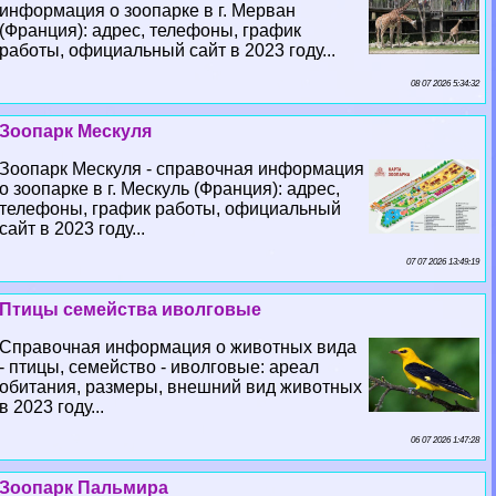
информация о зоопарке в г. Мерван
(Франция): адрес, телефоны, график
работы, официальный сайт в 2023 году...
08 07 2026 5:34:32
Зоопарк Мескуля
Зоопарк Мескуля - справочная информация
о зоопарке в г. Мескуль (Франция): адрес,
телефоны, график работы, официальный
сайт в 2023 году...
07 07 2026 13:49:19
Птицы семейства иволговые
Справочная информация о животных вида
- птицы, семейство - иволговые: ареал
обитания, размеры, внешний вид животных
в 2023 году...
06 07 2026 1:47:28
Зоопарк Пальмира