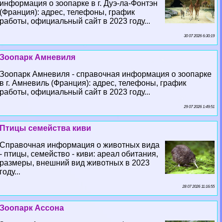
информация о зоопарке в г. Дуэ-ла-Фонтэн
(Франция): адрес, телефоны, график
работы, официальный сайт в 2023 году...
30 07 2026 6:30:19
Зоопарк Амневиля
Зоопарк Амневиля - справочная информация о зоопарке
в г. Амневиль (Франция): адрес, телефоны, график
работы, официальный сайт в 2023 году...
29 07 2026 1:49:51
Птицы семейства киви
Справочная информация о животных вида
- птицы, семейство - киви: ареал обитания,
размеры, внешний вид животных в 2023
году...
28 07 2026 11:16:55
Зоопарк Ассона