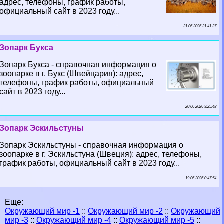
адрес, телефоны, график работы,
официальный сайт в 2023 году...
21 06 2026 21:41:27
Зопарк Букса
Зопарк Букса - справочная информация о
зоопарке в г. Букс (Швейцария): адрес,
телефоны, график работы, официальный
сайт в 2023 году...
20 06 2026 9:25:48
Зопарк Эскильстуны
Зопарк Эскильстуны - справочная информация о
зоопарке в г. Эскильстуна (Швеция): адрес, телефоны,
график работы, официальный сайт в 2023 году...
19 06 2026 0:47:54
Еще:
Окружающий мир -1
::
Окружающий мир -2
::
Окружающий
мир -3
::
Окружающий мир -4
::
Окружающий мир -5
::