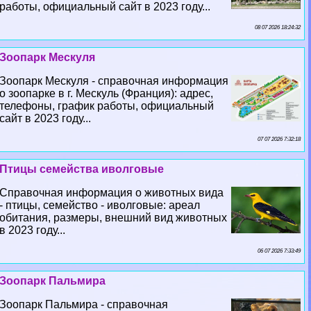
работы, официальный сайт в 2023 году...
08 07 2026 18:24:32
Зоопарк Мескуля
Зоопарк Мескуля - справочная информация
о зоопарке в г. Мескуль (Франция): адрес,
телефоны, график работы, официальный
сайт в 2023 году...
07 07 2026 7:32:18
Птицы семейства иволговые
Справочная информация о животных вида
- птицы, семейство - иволговые: ареал
обитания, размеры, внешний вид животных
в 2023 году...
06 07 2026 7:33:49
Зоопарк Пальмира
Зоопарк Пальмира - справочная