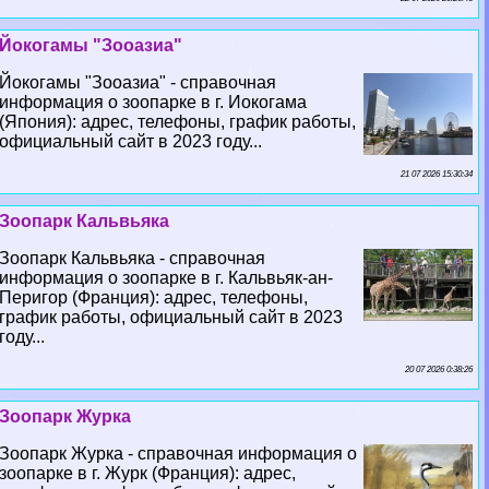
Йокогамы "Зооазиа"
Йокогамы "Зооазиа" - справочная
информация о зоопарке в г. Иокогама
(Япония): адрес, телефоны, график работы,
официальный сайт в 2023 году...
21 07 2026 15:30:34
Зоопарк Кальвьяка
Зоопарк Кальвьяка - справочная
информация о зоопарке в г. Кальвьяк-ан-
Перигор (Франция): адрес, телефоны,
график работы, официальный сайт в 2023
году...
20 07 2026 0:38:26
Зоопарк Журка
Зоопарк Журка - справочная информация о
зоопарке в г. Журк (Франция): адрес,