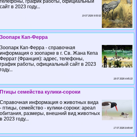
телефоны, график работы, официальный
сайт в 2023 году...
19 07 2026 9:55:52
Зоопарк Кап-Ферра
Зоопарк Кап-Ферра - справочная
информация о зоопарке в г. Св. Жана Кепа
Феррат (Франция): адрес, телефоны,
график работы, официальный сайт в 2023
году...
18 07 2026 4:45:33
Птицы семейства кулики-сороки
Справочная информация о животных вида
- птицы, семейство - кулики-сороки: ареал
обитания, размеры, внешний вид животных
в 2023 году...
17 07 2026 8:49:44