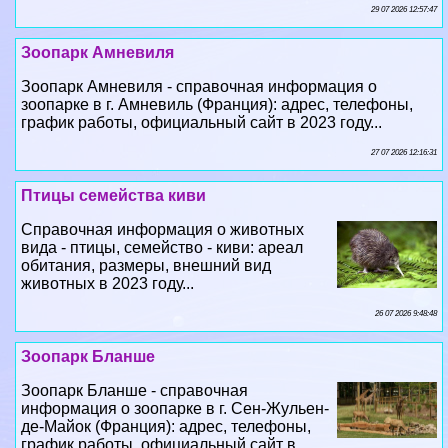
29 07 2026 12:57:47
Зоопарк Амневиля
Зоопарк Амневиля - справочная информация о
зоопарке в г. Амневиль (Франция): адрес, телефоны,
график работы, официальный сайт в 2023 году...
27 07 2026 12:16:31
Птицы семейства киви
Справочная информация о животных
вида - птицы, семейство - киви: ареал
обитания, размеры, внешний вид
животных в 2023 году...
26 07 2026 9:48:48
Зоопарк Бланше
Зоопарк Бланше - справочная
информация о зоопарке в г. Сен-Жульен-
де-Майок (Франция): адрес, телефоны,
график работы, официальный сайт в