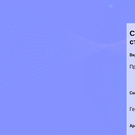
С
с
Ви
П
Се
Ге
Ар