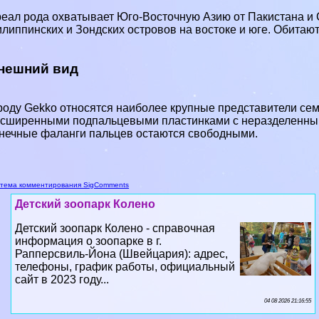
еал рода охватывает Юго-Восточную Азию от Пакистана и 
липпинских и Зондских островов на востоке и юге. Обитают
нешний вид
роду Gekko относятся наиболее крупные представители семе
сширенными подпальцевыми пластинками с неразделенным
нечные фаланги пальцев остаются свободными.
тема комментирования SigComments
Детский зоопарк Колено
Детский зоопарк Колено - справочная
информация о зоопарке в г.
Рапперсвиль-Йона (Швейцария): адрес,
телефоны, график работы, официальный
сайт в 2023 году...
04 08 2026 21:16:55