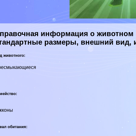
правочная информация о животном Г
тандартные размеры, внешний вид, 
д животного:
ресмыкающиеся
мейство:
кконы
еал обитания: