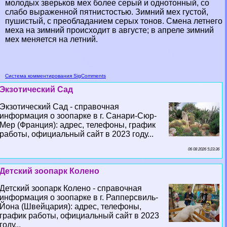
молодых зверьков мех более серый и однотонный, со
слабо выраженной пятнистостью. Зимний мех густой,
пушистый, с преобладанием серых тонов. Смена летнего
меха на зимний происходит в августе; в апреле зимний
мех меняется на летний.
Система комментирования SigComments
Экзотический Сад
Экзотический Сад - справочная
информация о зоопарке в г. Санари-Сюр-
Мер (Франция): адрес, телефоны, график
работы, официальный сайт в 2023 году...
06 08 2026 5:23:36
Детский зоопарк Колено
Детский зоопарк Колено - справочная
информация о зоопарке в г. Рапперсвиль-
Йона (Швейцария): адрес, телефоны,
график работы, официальный сайт в 2023
году...