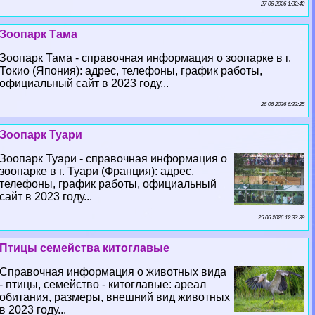
27 06 2026 1:32:42
Зоопарк Тама
Зоопарк Тама - справочная информация о зоопарке в г.
Токио (Япония): адрес, телефоны, график работы,
официальный сайт в 2023 году...
26 06 2026 6:22:25
Зоопарк Туари
Зоопарк Туари - справочная информация о
зоопарке в г. Туари (Франция): адрес,
телефоны, график работы, официальный
сайт в 2023 году...
25 06 2026 12:33:39
Птицы семейства китоглавые
Справочная информация о животных вида
- птицы, семейство - китоглавые: ареал
обитания, размеры, внешний вид животных
в 2023 году...