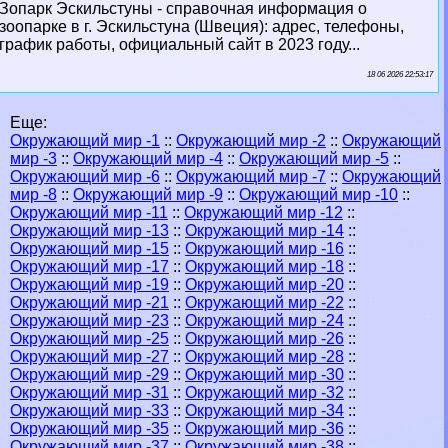
Зопарк Эскильстуны - справочная информация о
зоопарке в г. Эскильстуна (Швеция): адрес, телефоны,
график работы, официальный сайт в 2023 году...
18 06 2026 22:53:17
Еще:
Окружающий мир -1
::
Окружающий мир -2
::
Окружающий
мир -3
::
Окружающий мир -4
::
Окружающий мир -5
::
Окружающий мир -6
::
Окружающий мир -7
::
Окружающий
мир -8
::
Окружающий мир -9
::
Окружающий мир -10
::
Окружающий мир -11
::
Окружающий мир -12
::
Окружающий мир -13
::
Окружающий мир -14
::
Окружающий мир -15
::
Окружающий мир -16
::
Окружающий мир -17
::
Окружающий мир -18
::
Окружающий мир -19
::
Окружающий мир -20
::
Окружающий мир -21
::
Окружающий мир -22
::
Окружающий мир -23
::
Окружающий мир -24
::
Окружающий мир -25
::
Окружающий мир -26
::
Окружающий мир -27
::
Окружающий мир -28
::
Окружающий мир -29
::
Окружающий мир -30
::
Окружающий мир -31
::
Окружающий мир -32
::
Окружающий мир -33
::
Окружающий мир -34
::
Окружающий мир -35
::
Окружающий мир -36
::
Окружающий мир -37
::
Окружающий мир -38
::