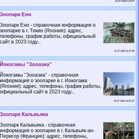
22 07 2026 0:30:47
Зоопарк Ено
Зоопарк Ено - справочная информация о
зоопарке в г. Токио (Япония): адрес,
телефоны, график работы, официальный
сайт в 2023 году...
21 07 2026 11:27:50
Йокогамы "Зооазиа"
Йокогамы "Зооазиа" - справочная
информация о зоопарке в г. Иокогама
(Япония): адрес, телефоны, график работы,
официальный сайт в 2023 году...
20 07 2026 16:57:27
Зоопарк Кальвьяка
Зоопарк Кальвьяка - справочная
информация о зоопарке в г. Кальвьяк-ан-
Перигор (Франция): адрес, телефоны,