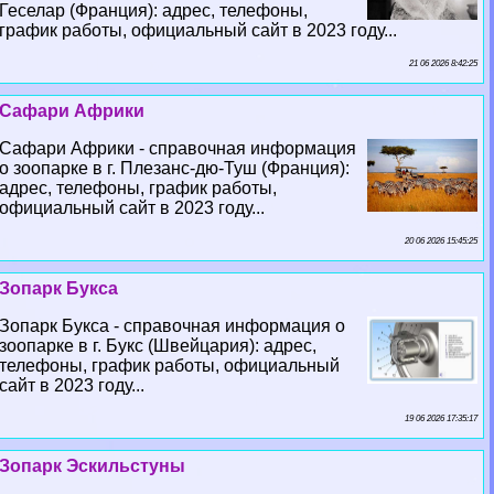
Геселар (Франция): адрес, телефоны,
график работы, официальный сайт в 2023 году...
21 06 2026 8:42:25
Сафари Африки
Сафари Африки - справочная информация
о зоопарке в г. Плезанс-дю-Туш (Франция):
адрес, телефоны, график работы,
официальный сайт в 2023 году...
20 06 2026 15:45:25
Зопарк Букса
Зопарк Букса - справочная информация о
зоопарке в г. Букс (Швейцария): адрес,
телефоны, график работы, официальный
сайт в 2023 году...
19 06 2026 17:35:17
Зопарк Эскильстуны