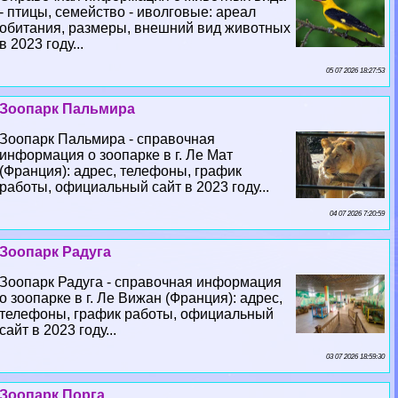
- птицы, семейство - иволговые: ареал
обитания, размеры, внешний вид животных
в 2023 году...
05 07 2026 18:27:53
Зоопарк Пальмира
Зоопарк Пальмира - справочная
информация о зоопарке в г. Ле Мат
(Франция): адрес, телефоны, график
работы, официальный сайт в 2023 году...
04 07 2026 7:20:59
Зоопарк Радуга
Зоопарк Радуга - справочная информация
о зоопарке в г. Ле Вижан (Франция): адрес,
телефоны, график работы, официальный
сайт в 2023 году...
03 07 2026 18:59:30
Зоопарк Порга