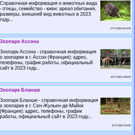
Справочная информация о животных вида
- птицы, семейство - киви: ареал обитания,
размеры, внешний вид животных в 2023
году...
27 07 2026 10:19:59
Зоопарк Ассона
Зоопарк Ассона - справочная информация
о зоопарке в г. Ассон (Франция): адрес,
телефоны, график работы, официальный
сайт в 2023 году...
26 07 2026 14:46:58
Зоопарк Бланше
Зоопарк Бланше - справочная информация
о зоопарке в г. Сен-Жульен-де-Майок
(Франция): адрес, телефоны, график
работы, официальный сайт в 2023 году...
25 07 2026 9:23:48