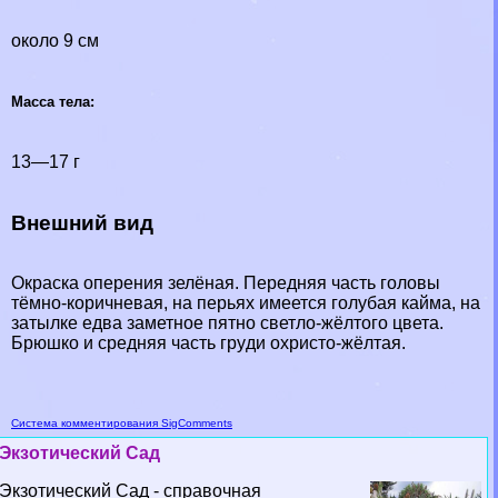
около 9 см
Масса тела:
13—17 г
Внешний вид
Окраска оперения зелёная. Передняя часть головы
тёмно-коричневая, на перьях имеется гoлyбая кайма, на
затылке едва заметное пятно светло-жёлтого цвета.
Брюшко и средняя часть гpyди охристо-жёлтая.
Система комментирования SigComments
Экзотический Сад
Экзотический Сад - справочная