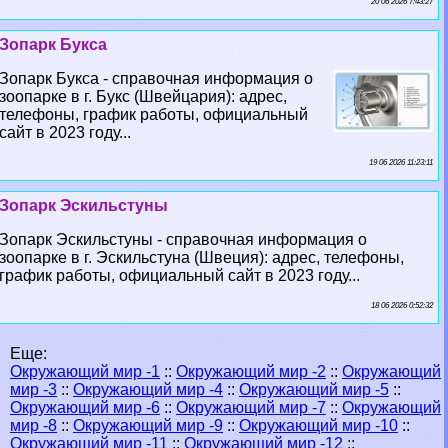
20 06 2026 7:43:27
Зопарк Букса
Зопарк Букса - справочная информация о
зоопарке в г. Букс (Швейцария): адрес,
телефоны, график работы, официальный
сайт в 2023 году...
19 06 2026 11:23:11
Зопарк Эскильстуны
Зопарк Эскильстуны - справочная информация о
зоопарке в г. Эскильстуна (Швеция): адрес, телефоны,
график работы, официальный сайт в 2023 году...
18 06 2026 0:52:32
Еще:
Окружающий мир -1
::
Окружающий мир -2
::
Окружающий
мир -3
::
Окружающий мир -4
::
Окружающий мир -5
::
Окружающий мир -6
::
Окружающий мир -7
::
Окружающий
мир -8
::
Окружающий мир -9
::
Окружающий мир -10
::
Окружающий мир -11
::
Окружающий мир -12
::