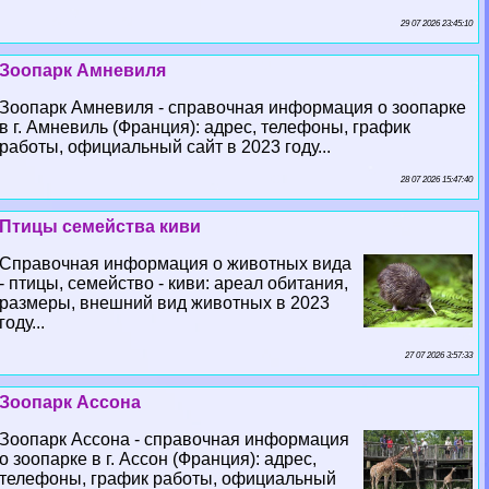
29 07 2026 23:45:10
Зоопарк Амневиля
Зоопарк Амневиля - справочная информация о зоопарке
в г. Амневиль (Франция): адрес, телефоны, график
работы, официальный сайт в 2023 году...
28 07 2026 15:47:40
Птицы семейства киви
Справочная информация о животных вида
- птицы, семейство - киви: ареал обитания,
размеры, внешний вид животных в 2023
году...
27 07 2026 3:57:33
Зоопарк Ассона
Зоопарк Ассона - справочная информация
о зоопарке в г. Ассон (Франция): адрес,
телефоны, график работы, официальный