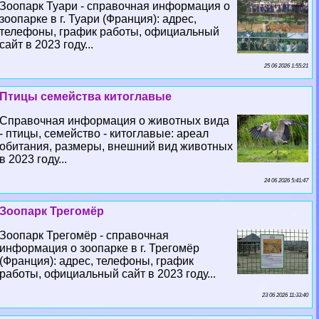
Зоопарк Туари - справочная информация о
зоопарке в г. Туари (Франция): адрес,
телефоны, график работы, официальный
сайт в 2023 году...
25 06 2026 1:55:21
Птицы семейства китоглавые
Справочная информация о животных вида
- птицы, семейство - китоглавые: ареал
обитания, размеры, внешний вид животных
в 2023 году...
24 06 2026 5:41:47
Зоопарк Трегомёр
Зоопарк Трегомёр - справочная
информация о зоопарке в г. Трегомёр
(Франция): адрес, телефоны, график
работы, официальный сайт в 2023 году...
23 06 2026 11:33:40