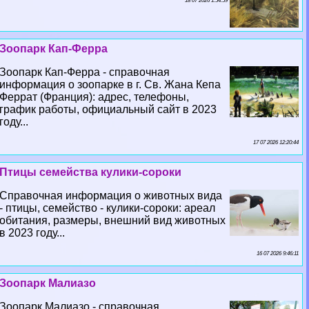
18 07 2026 1:54:59
Зоопарк Кап-Ферра
Зоопарк Кап-Ферра - справочная
информация о зоопарке в г. Св. Жана Кепа
Феррат (Франция): адрес, телефоны,
график работы, официальный сайт в 2023
году...
17 07 2026 12:20:44
Птицы семейства кулики-сороки
Справочная информация о животных вида
- птицы, семейство - кулики-сороки: ареал
обитания, размеры, внешний вид животных
в 2023 году...
16 07 2026 9:46:11
Зоопарк Малиазо
Зоопарк Малиазо - справочная