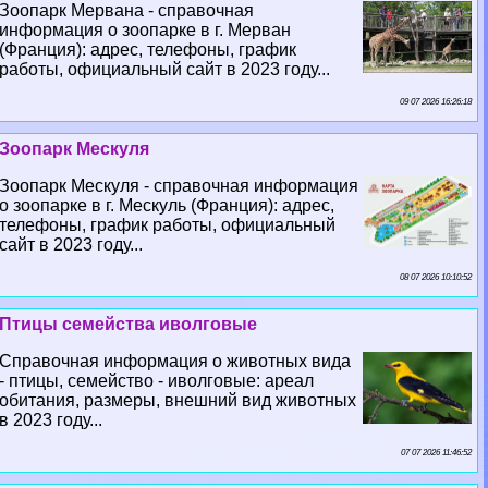
Зоопарк Мервана - справочная
информация о зоопарке в г. Мерван
(Франция): адрес, телефоны, график
работы, официальный сайт в 2023 году...
09 07 2026 16:26:18
Зоопарк Мескуля
Зоопарк Мескуля - справочная информация
о зоопарке в г. Мескуль (Франция): адрес,
телефоны, график работы, официальный
сайт в 2023 году...
08 07 2026 10:10:52
Птицы семейства иволговые
Справочная информация о животных вида
- птицы, семейство - иволговые: ареал
обитания, размеры, внешний вид животных
в 2023 году...
07 07 2026 11:46:52