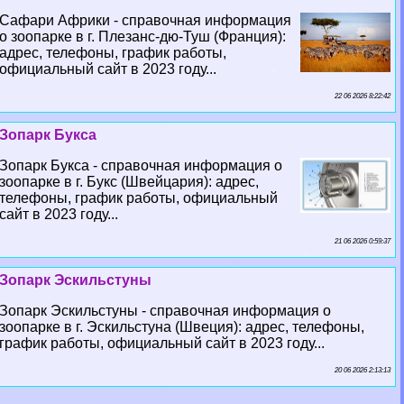
Сафари Африки - справочная информация
о зоопарке в г. Плезанс-дю-Туш (Франция):
адрес, телефоны, график работы,
официальный сайт в 2023 году...
22 06 2026 8:22:42
Зопарк Букса
Зопарк Букса - справочная информация о
зоопарке в г. Букс (Швейцария): адрес,
телефоны, график работы, официальный
сайт в 2023 году...
21 06 2026 0:59:37
Зопарк Эскильстуны
Зопарк Эскильстуны - справочная информация о
зоопарке в г. Эскильстуна (Швеция): адрес, телефоны,
график работы, официальный сайт в 2023 году...
20 06 2026 2:13:13