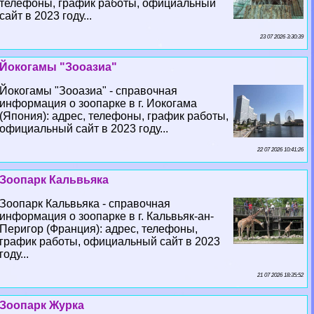
телефоны, график работы, официальный
сайт в 2023 году...
23 07 2026 3:30:39
Йокогамы "Зооазиа"
Йокогамы "Зооазиа" - справочная
информация о зоопарке в г. Иокогама
(Япония): адрес, телефоны, график работы,
официальный сайт в 2023 году...
22 07 2026 10:41:26
Зоопарк Кальвьяка
Зоопарк Кальвьяка - справочная
информация о зоопарке в г. Кальвьяк-ан-
Перигор (Франция): адрес, телефоны,
график работы, официальный сайт в 2023
году...
21 07 2026 18:35:52
Зоопарк Журка