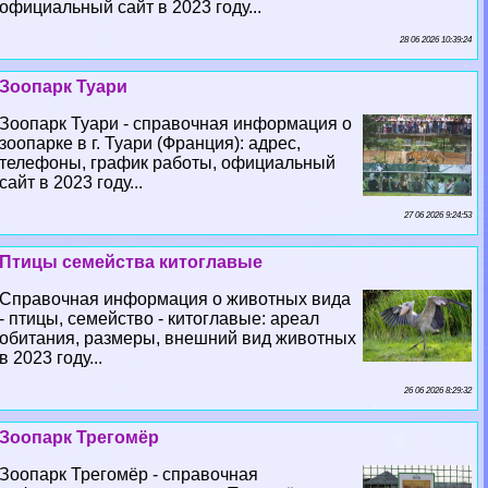
официальный сайт в 2023 году...
28 06 2026 10:39:24
Зоопарк Туари
Зоопарк Туари - справочная информация о
зоопарке в г. Туари (Франция): адрес,
телефоны, график работы, официальный
сайт в 2023 году...
27 06 2026 9:24:53
Птицы семейства китоглавые
Справочная информация о животных вида
- птицы, семейство - китоглавые: ареал
обитания, размеры, внешний вид животных
в 2023 году...
26 06 2026 8:29:32
Зоопарк Трегомёр
Зоопарк Трегомёр - справочная