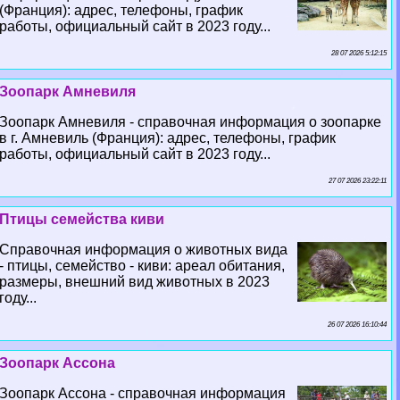
(Франция): адрес, телефоны, график
работы, официальный сайт в 2023 году...
28 07 2026 5:12:15
Зоопарк Амневиля
Зоопарк Амневиля - справочная информация о зоопарке
в г. Амневиль (Франция): адрес, телефоны, график
работы, официальный сайт в 2023 году...
27 07 2026 23:22:11
Птицы семейства киви
Справочная информация о животных вида
- птицы, семейство - киви: ареал обитания,
размеры, внешний вид животных в 2023
году...
26 07 2026 16:10:44
Зоопарк Ассона
Зоопарк Ассона - справочная информация