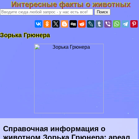
Интересные факты о животных
Зорька Грюнера
Справочная информация о
животном Зорька Грюнера: ареал