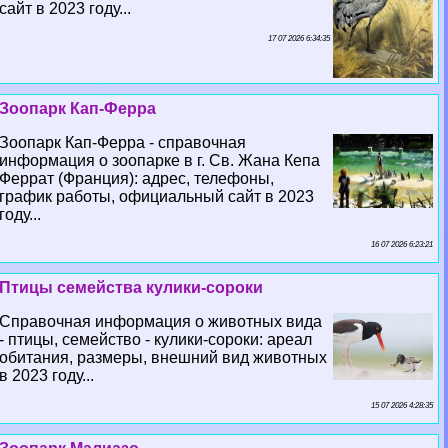
сайт в 2023 году...
17 07 2026 6:34:35
Зоопарк Кап-Ферра
Зоопарк Кап-Ферра - справочная
информация о зоопарке в г. Св. Жана Кепа
Феррат (Франция): адрес, телефоны,
график работы, официальный сайт в 2023
году...
16 07 2026 6:23:21
Птицы семейства кулики-сороки
Справочная информация о животных вида
- птицы, семейство - кулики-сороки: ареал
обитания, размеры, внешний вид животных
в 2023 году...
15 07 2026 4:28:35