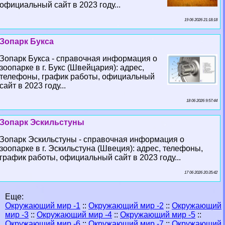
официальный сайт в 2023 году...
19 06 2026 21:18:18
Зопарк Букса
Зопарк Букса - справочная информация о
зоопарке в г. Букс (Швейцария): адрес,
телефоны, график работы, официальный
сайт в 2023 году...
18 06 2026 9:57:44
Зопарк Эскильстуны
Зопарк Эскильстуны - справочная информация о
зоопарке в г. Эскильстуна (Швеция): адрес, телефоны,
график работы, официальный сайт в 2023 году...
17 06 2026 20:35:42
Еще:
Окружающий мир -1
::
Окружающий мир -2
::
Окружающий
мир -3
::
Окружающий мир -4
::
Окружающий мир -5
::
Окружающий мир -6
::
Окружающий мир -7
::
Окружающий