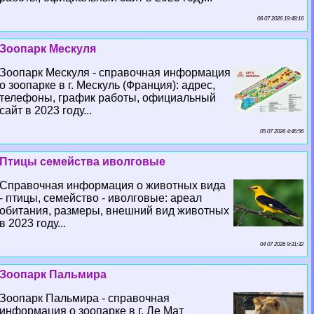
06 07 2026 19:48:16
Зоопарк Мескуля
Зоопарк Мескуля - справочная информация
о зоопарке в г. Мескуль (Франция): адрес,
телефоны, график работы, официальный
сайт в 2023 году...
05 07 2026 4:46:56
Птицы семейства иволговые
Справочная информация о животных вида
- птицы, семейство - иволговые: ареал
обитания, размеры, внешний вид животных
в 2023 году...
04 07 2026 9:31:32
Зоопарк Пальмира
Зоопарк Пальмира - справочная
информация о зоопарке в г. Ле Мат