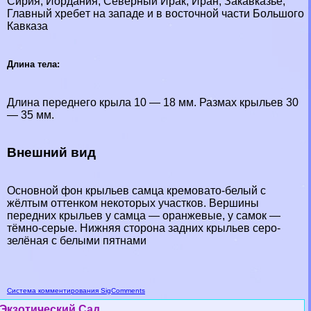
Сирия, Иордания, Северный Иpaк, Иран, Закавказье,
Главный хрeбeт на западе и в восточной части Большого
Кавказа
Длина тела:
Длина переднего крыла 10 — 18 мм. Размах крыльев 30
— 35 мм.
Внешний вид
Основной фон крыльев самца кремовато-белый с
жёлтым оттенком некоторых участков. Вершины
передних крыльев у самца — оранжевые, у самок —
тёмно-серые. Нижняя сторона задних крыльев серо-
зелёная с белыми пятнами
Система комментирования SigComments
Экзотический Сад