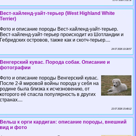
25 07 2026 5:12:52
Вест-хайленд-уайт-терьер (West Highland White
Terrier)
Фото и описание породы Вест-хайленд-уайт-терьер.
Вест-хайленд-уайт-терьер происходит из Шотландии и
Гебридских островов, также как и скотч-терьер....
24 07 2026 10:38:57
Венгерский кувас. Порода собак. Описание и
фотографии
Фото и описание породы Венгерский кувас.
После 2-й мировой войны порода у себя на
родине была близка к исчезновению, от
которого её спасла популярность в других
странах....
23 07 2026 15:48:12
Вельш к opги кардиган: описание породы, внешний
вид и фото