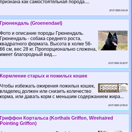
признана как самостоятельная порода....
20 07 2026 0:41:43
Грюнендаль (Groenendael)
Фото и описание породы Грюнендаль.
Грюнендаль - собака среднего роста,
квадратного формата. Высота в холке 56-
66 см, вес 28 кг. Пропорционально сложена,
имеет благородный вид....
19 07 2026 10:32:57
Кормление старых и пожилых кошек
Чтобы избежать ожирения пожилых кошек,
владелец должен или снизить количество
корма, или давать корм с меньшим содержанием жира...
18 07 2026 12:59:31
Гриффон Кортальса (Korthals Griffon, Wirehaired
Pointing Griffon)