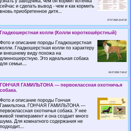
узнать у заводчика, чем он кормит котенка
сейчас и сделать вывод - чем и как кормить
вновь приобретенное дитя...
07 07 2026 10:47:30
Гладкошерстная колли (Колли короткошёрстный)
Фото и описание породы Гладкошерстная
колли. Гладкошерстная колли по хаpaктеру
и внешнему виду похожа на
длинношерстную. Это идеальная собака
для семьи....
06 07 2026 7:34:12
ГОНЧАЯ ГАМИЛЬТОНА — первоклассная охотничья
собака.
Фото и описание породы Гончая
Гамильтона. ГОНЧАЯ ГАМИЛЬТОНА —
первоклассная охотничья собака. У нее
живой темперамент и она создает много
шума. Для комнатного содержания не
подходит....