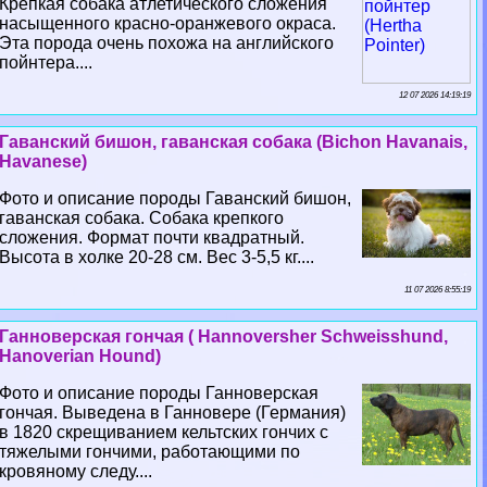
Крепкая собака атлетического сложения
насыщенного красно-оранжевого окраса.
Эта порода очень похожа на английского
пойнтера....
12 07 2026 14:19:19
Гаванский бишон, гаванская собака (Bichon Havanais,
Havanese)
Фото и описание породы Гаванский бишон,
гаванская собака. Собака крепкого
сложения. Формат почти квадратный.
Высота в холке 20-28 см. Вес 3-5,5 кг....
11 07 2026 8:55:19
Ганноверская гончая ( Hannoversher Schweisshund,
Hanoverian Hound)
Фото и описание породы Ганноверская
гончая. Выведена в Ганновере (Германия)
в 1820 скрещиванием кельтских гончих с
тяжелыми гончими, работающими по
кровяному следу....