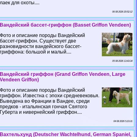
лаек для охоты....
06 08 2026 20:52:12
Вандейский бассет-гриффон (Basset Griffon Vendeen)
Фото и описание породы Вандейский
бассет-гриффон. Существует две
разновидности вандейского бассет-
гриффона: большой и малый....
05 08 2026 13:43:34
Вандейский гриффон (Grand Griffon Vendeen, Large
Vendeen Griffon)
Фото и описание породы Вандейский
гриффон. Известна с эпохи средневековья.
Выведена во Франции в Вандее, среди
предков - итальянская гончая Святого
Губерта и нивернейский гриффон....
04 08 2026 5:23:31
Вахтельхунд (Deutscher Wachtelhund, German Spaniel,