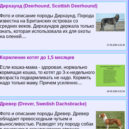
Дирхаунд (Deerhound, Scottish Deerhound)
Фото и описание породы Дирхаунд. Порода
известна на Британских островах со
средних веков. Дирхаундов держала только
знать, которая использовала их для охоты
на оленей....
27 06 2026 4:31:36
Кормление котят до 1,5 месяцев
Если кошка-мама - здоровая, нормально
кормящая кошка, то котят до 3-х-недельного
возраста подкармливать не надо. Кормить
надо только маму. Причем усиленно....
26 06 2026 6:51:54
Древер (Drever, Swedish Dachsbracke)
Фото и описание породы Древер. Древер
обладает превосходным чутьем и
выносливостью. Разводят эту породу собак