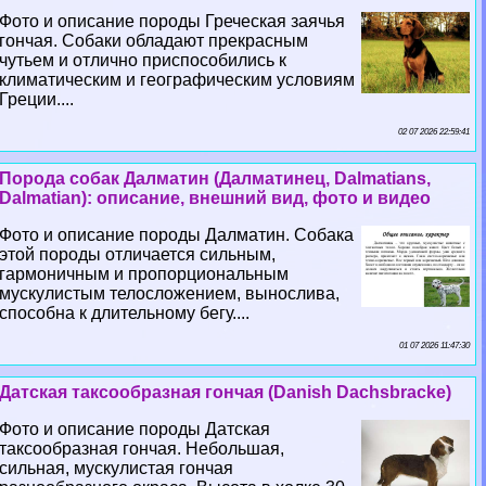
Фото и описание породы Греческая заячья
гончая. Собаки обладают прекрасным
чутьем и отлично приспособились к
климатическим и географическим условиям
Греции....
02 07 2026 22:59:41
Порода собак Далматин (Далматинец, Dalmatians,
Dalmatian): описание, внешний вид, фото и видео
Фото и описание породы Далматин. Собака
этой породы отличается сильным,
гармоничным и пропорциональным
мускулистым телосложением, вынослива,
способна к длительному бегу....
01 07 2026 11:47:30
Датская таксообразная гончая (Danish Dachsbracke)
Фото и описание породы Датская
таксообразная гончая. Небольшая,
сильная, мускулистая гончая