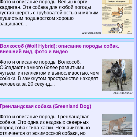
Фото и описание породы Вельш к opги
кардиган. Эта собака для любой погоды
густая шерсть с грубоватой остью и мягким
пушистым подшерстком хорошо
защищает....
22 07 2026 2:39:56
Волкособ (Wolf Hybrid): описание породы собак,
внешний вид, фото и видео
Фото и описание породы Волкособ.
Обладают намного более развитыми
чутьем, интеллектом и выносливостью, чем
собаки. В замкнутом прострaнcтве находят
человека за 20 секунд....
21 07 2026 9:45:47
Гренландская собака (Greenland Dog)
Фото и описание породы Гренландская
собака. Это одна из ездовых северных
пород собак типа хаски. Незначительно
отличается от эскимосской собаки, но