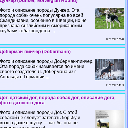
Дункер (Dunker, Norwegian Hound)
Фото и описание породы Дункер. Эта
порода собак очень популярна во всей
Скандинавии, особенно в Швеции, но не
признана Английским и Американским
клубами собаководства....
22 06 2026 5:27:36
Доберман-пинчер (Dobermann)
Фото и описание породы Доберман-пинчер.
Эта порода собак называется по имени
своего создателя Л. Добермана из г.
Апольды в Германии....
21 06 2026 5:45:16
Дог, датский дог, порода собак дог, описание дога,
фото датского дога
Фото и описание породы Дог. С этой
собакой не следует затевать борьбу и
возню даже в шутку — как бы она не
приняла это всерьез!...