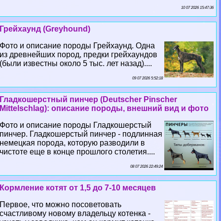
10 07 2026 15:47:36
Грейхаунд (Greyhound)
Фото и описание породы Грейхаунд. Одна
из древнейших пород, предки грейхаундов
(были известны около 5 тыс. лет назад)....
09 07 2026 5:52:18
Гладкошерстный пинчер (Deutscher Pinscher
Mittelschlag): описание породы, внешний вид и фото
Фото и описание породы Гладкошерстый
пинчер. Гладкошерстый пинчер - подлинная
немецкая порода, которую разводили в
чистоте еще в конце прошлого столетия....
08 07 2026 22:49:24
Кормление котят от 1,5 до 7-10 месяцев
Первое, что можно посоветовать
счастливому новому владельцу котенка -