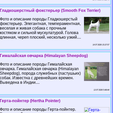
Гладкошерстный фокстерьер (Smooth Fox Terrier)
Фото и описание породы Гладкошерстый
фокстерьер. Элегантная, темпераментная,
веселая и живая собака с прочным
костяком и сильной мускулатурой. Голова
длинная, череп плоский, несколько узкий....
14 07 2026 15:37:57
Гималайская овчарка (Himalayan Sheepdog)
Фото и описание породы Гималайская
овчарка. Гималайская овчарка (Himalayan
Sheepdog), порода служебных (пастушьих)
собак. Известна с древнейших времен.
Выведена в Индии....
13 07 2026 5:48:44
Герта-пойнтер (Hertha Pointer)
Фото и описание породы Герта-пойнтер.