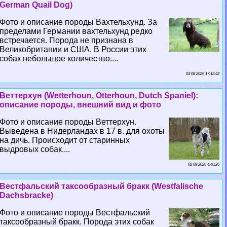
German Quail Dog)
Фото и описание породы Вахтельхунд. За
пределами Германии вахтельхунд редко
встречается. Порода не признана в
Великобритании и США. В России этих
собак небольшое количество....
03 08 2026 17:12:42
Веттерхун (Wetterhoun, Otterhoun, Dutch Spaniel):
описание породы, внешний вид и фото
Фото и описание породы Веттерхун.
Выведена в Нидерландах в 17 в. для охоты
на дичь. Происходит от старинных
выдровых собак....
02 08 2026 4:40:26
Вестфальский таксообразный бpaкк (Westfalische
Dachsbracke)
Фото и описание породы Вестфальский
таксообразный бpaкк. Порода этих собак