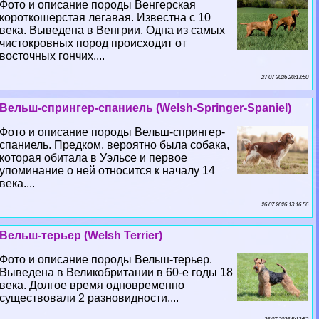
Фото и описание породы Венгерская
короткошерстая легавая. Известна с 10
века. Выведена в Венгрии. Одна из самых
чистокровных пород происходит от
восточных гончих....
27 07 2026 20:13:50
Вельш-спрингер-спаниель (Welsh-Springer-Spaniel)
Фото и описание породы Вельш-спрингер-
спаниель. Предком, вероятно была собака,
которая обитала в Уэльсе и первое
упоминание о ней относится к началу 14
века....
26 07 2026 13:16:56
Вельш-терьер (Welsh Terrier)
Фото и описание породы Вельш-терьер.
Выведена в Великобритании в 60-е годы 18
века. Долгое время одновременно
существовали 2 разновидности....