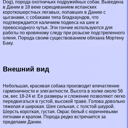
Dog), порода охотничьих подружейных собак. Выведена
в Дании в 18 веке скрещиванием испанских
короткошерстных легавых, попавших в Данию с
цыганами, с собаками типа бладхаундов, что
подтверждается наличием подвеса на шее и
превосходного чутья. Эти гончие используются для
работы по кровяному следу при розыске подстреленного
оленя. Порода своим существованием обязана Мортену
Баку.
Внешний вид
Небольшая, красивая собака производит впечатление
гармоничности и элегантности. Высота в холке около 56
см, вес 18-24 кг. Ее размеры и сложение позволяют легко
передвигаться в густой, высокой траве. Голова довольно
тяжелая и широкая. Шея сильная, с толстой шкурой.
Шерсть короткая, густая. Окрас белый с коричневыми
пятнами и крапом. Порода редко встречается за
пределами Дании.