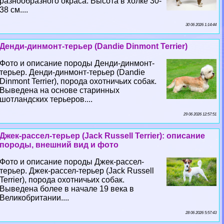
разнообразного окраса. Высота в холке 30-
38 см....
30 06 2026 1:14:44
Денди-динмонт-терьер (Dandie Dinmont Terrier)
Фото и описание породы Денди-динмонт-
терьер. Денди-динмонт-терьер (Dandie
Dinmont Terrier), порода охотничьих собак.
Выведена на основе старинных
шотландских терьеров....
29 06 2026 12:57:51
Джек-рассел-терьер (Jack Russell Terrier): описание
породы, внешний вид и фото
Фото и описание породы Джек-рассел-
терьер. Джек-рассел-терьер (Jack Russell
Terrier), порода охотничьих собак.
Выведена более в начале 19 века в
Великобритании....
28 06 2026 5:57:43