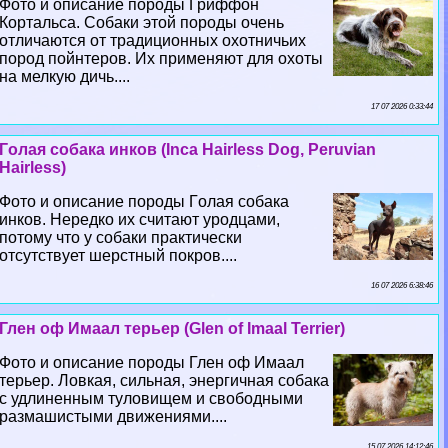
Фото и описание породы Гриффон
Кортальса. Собаки этой породы очень
отличаются от традиционных охотничьих
пород пойнтеров. Их применяют для охоты
на мелкую дичь....
17 07 2026 0:33:44
Гoлая собака инков (Inca Hairless Dog, Peruvian
Hairless)
Фото и описание породы Гoлая собака
инков. Нередко их считают уpoдцами,
потому что у собаки пpaктически
отсутствует шерстный покров....
16 07 2026 6:38:46
Глен оф Имаал терьер (Glen of Imaal Terrier)
Фото и описание породы Глен оф Имаал
терьер. Ловкая, сильная, энергичная собака
с удлиненным туловищем и свободными
размашистыми движениями....
15 07 2026 14:12:46