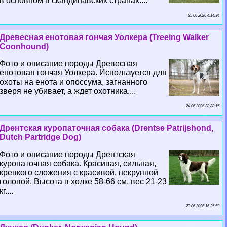
в основном в скандинавских странах....
25 06 2026 4:14:34
Древесная енотовая гончая Уолкера (Treeing Walker
Coonhound)
Фото и описание породы Древесная
енотовая гончая Уолкера. Используется для
охоты на енота и опоссума, загнанного
зверя не убивает, а ждет охотника....
24 06 2026 23:38:15
Дрентская куропаточная собака (Drentse Patrijshond,
Dutch Partridge Dog)
Фото и описание породы Дрентская
куропаточная собака. Красивая, сильная,
крепкого сложения с красивой, некрупной
головой. Высота в холке 58-66 см, вес 21-23
кг....
23 06 2026 16:25:59