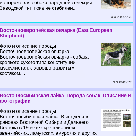
и сторожевая собака народной селекции.
Заводской тип пока не стабилен....
08 08 2026 13:35:45
Восточноевропейская овчарка (East European
Shepherd)
Фото и описание породы
Восточноевропейская овчарка.
Восточноевропейская овчарка - собака
крепкого сухого типа конституции,
мускулистая, с хорошо развитым
костяком....
07 08 2026 3:43:52
Восточносибирская лайка. Порода собак. Описание и
фотографии
Фото и описание породы
Восточносибирская лайка. Выведена в
районах Восточной Сибири и Дальнего
Востока в 19 веке скрещиванием
эвенкийских, ламутских, амурских и других