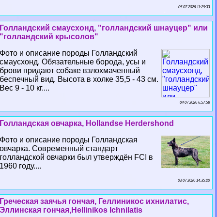
05 07 2026 11:29:33
Голландский смаусхонд, "голландский шнауцер" или
"голландский крысолов"
Фото и описание породы Голландский
смаусхонд. Обязательные борода, усы и
брови придают собаке взлохмаченный
беспечный вид. Высота в холке 35,5 - 43 см.
Вес 9 - 10 кг....
04 07 2026 6:57:58
Голландская овчарка, Hollandse Herdershond
Фото и описание породы Голландская
овчарка. Современный стандарт
голландской овчарки был утверждён FCI в
1960 году....
03 07 2026 14:35:20
Греческая заячья гончая, Геллиникос ихнилатис,
Эллинская гончая,Hellinikos Ichnilatis