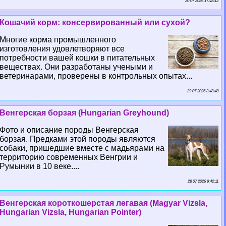
30 07 2026 17:48:12
Кошачий корм: консервированный или сухой?
Многие корма промышленного
изготовления удовлетворяют все
потребности вашей кошки в питательных
веществах. Они разработаны учеными и
ветеринарами, проверены в контрольных опытах...
29 07 2026 3:48:48
Венгерская борзая (Hungarian Greyhound)
Фото и описание породы Венгерская
борзая. Предками этой породы являются
собаки, пришедшие вместе с мадьярами на
территорию современных Венгрии и
Румынии в 10 веке....
28 07 2026 9:42:11
Венгерская короткошерстая легавая (Magyar Vizsla,
Hungarian Vizsla, Hungarian Pointer)