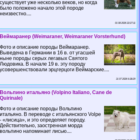
существует уже несколько веков, но когда
было положено начало этой породе
неизвестно....
01 08 2026 22:27:11
Веймаранер (Weimaraner, Weimaraner Vorsterhund)
Фото и описание породы Веймаранер.
Выведена в Германии в 16 в. от угасшей
ныне породы серых легавых Святого
Людовика. В начале 19 в. эту породу
усовершенствовали эрцгерцоги Веймарские....
31 07 2026 6:38:29
Вольпино итальяно (Volpino Italiano, Cane de
Quirinale)
Фото и описание породы Вольпино
итальяно. В переводе с итальянского Volpe
- «лисица», и это определяет породу.
Действительно, заостренная морда
вольпино напоминает лисью....