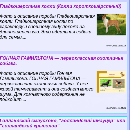
Гладкошерстная колли (Колли короткошёрстный)
Фото и описание породы Гладкошерстная
колли. Гладкошерстная колли по
хаpaктеру и внешнему виду похожа на
длинношерстную. Это идеальная собака
для семьи....
07 07 2026 16:51:15
ГОНЧАЯ ГАМИЛЬТОНА — первоклассная охотничья
собака.
Фото и описание породы Гончая
Гамильтона. ГОНЧАЯ ГАМИЛЬТОНА —
первоклассная охотничья собака. У нее
живой темперамент и она создает много
шума. Для комнатного содержания не
подходит....
06 07 2026 13:44:28
Голландский смаусхонд, "голландский шнауцер" или
"голландский крысолов"