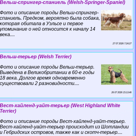
Вельш-спрингер-спаниель (Welsh-Springer-Spaniel)
Фото и описание породы Вельш-спрингер-
спаниель. Предком, вероятно была собака,
которая обитала в Уэльсе и первое
упоминание о ней относится к началу 14
века....
27 07 2026 7:24:27
Вельш-терьер (Welsh Terrier)
Фото и описание породы Вельш-терьер.
Выведена в Великобритании в 60-е годы
18 века. Долгое время одновременно
существовали 2 разновидности....
26 07 2026 15:13:46
Вест-хайленд-уайт-терьер (West Highland White
Terrier)
Фото и описание породы Вест-хайленд-уайт-терьер.
Вест-хайленд-уайт-терьер происходит из Шотландии
и Гебридских островов, также как и скотч-терьер....