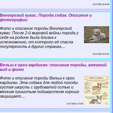
25 07 2026 16:42:48
Венгерский кувас. Порода собак. Описание и
фотографии
Фото и описание породы Венгерский
кувас. После 2-й мировой войны порода у
себя на родине была близка к
исчезновению, от которого её спасла
популярность в других странах....
24 07 2026 23:47:21
Вельш к opги кардиган: описание породы, внешний
вид и фото
Фото и описание породы Вельш к opги
кардиган. Эта собака для любой погоды
густая шерсть с грубоватой остью и
мягким пушистым подшерстком хорошо
защищает....
23 07 2026 17:15:40