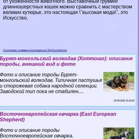
от ухоженности животного. Выставочный груминг
длинношерстных кошек можно сравнить с мастерством
великих кутюрье, это настоящая \"высокая мода\", это
Искусство.
Система комментирования SigComments
Бурят-монгольский волкодав (Хоттошо): описание
породы, внешний вид и фото
Фото и описание породы Бурят-
монгольский волкодав. Типичная пастушья
и сторожевая собака народной селекции.
Заводской тип пока не стабилен....
09 08 2026 15:16:52
Восточноевропейская овчарка (East European
Shepherd)
Фото и описание породы
Восточноевропейская овчарка.