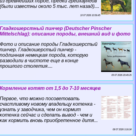
из древнейших пород, предки грейхаундов
(были известны около 5 тыс. лет назад)....
10 07 2026 10:56:45
Гладкошерстный пинчер (Deutscher Pinscher
Mittelschlag): описание породы, внешний вид и фото
Фото и описание породы Гладкошерстый
пинчер. Гладкошерстый пинчер -
подлинная немецкая порода, которую
разводили в чистоте еще в конце
прошлого столетия....
09 07 2026 20:49:35
Кормление котят от 1,5 до 7-10 месяцев
Первое, что можно посоветовать
счастливому новому владельцу котенка -
узнать у заводчика, чем он кормит
котенка сейчас и сделать вывод - чем и
как кормить вновь приобретенное дитя...
08 07 2026 3:16:34