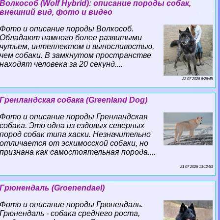
Волкособ (Wolf Hybrid): описание породы собак,
внешний вид, фото и видео
Фото и описание породы Волкособ.
Обладают намного более развитыми
чутьем, интеллектом и выносливостью,
чем собаки. В замкнутом прострaнcтве
находят человека за 20 секунд....
22 07 2026 6:26:45
Гренландская собака (Greenland Dog)
Фото и описание породы Гренландская
собака. Это одна из ездовых северных
пород собак типа хаски. Незначительно
отличается от эскимосской собаки, но
признана как самостоятельная порода....
21 07 2026 13:12:53
Грюнендаль (Groenendael)
Фото и описание породы Грюнендаль.
Грюнендаль - собака среднего роста,