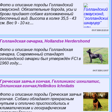
Фото и описание породы Голландский
смаусхонд. Обязательные борода, усы и
брови придают собаке взлохмаченный
беспечный вид. Высота в холке 35,5 - 43
см. Вес 9 - 10 кг....
05 07 2026 22:22:10
Голландская овчарка, Hollandse Herdershond
Фото и описание породы Голландская
овчарка. Современный стандарт
голландской овчарки был утверждён FCI в
1960 году....
04 07 2026 2:19:57
Греческая заячья гончая, Геллиникос ихнилатис,
Эллинская гончая,Hellinikos Ichnilatis
Фото и описание породы Греческая заячья
гончая. Собаки обладают прекрасным
чутьем и отлично приспособились к
климатическим и географическим