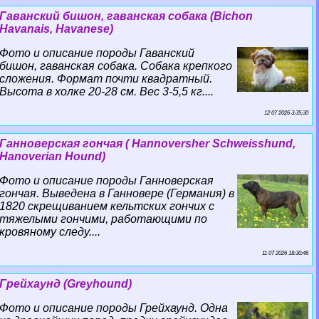
Гаванский бишон, гаванская собака (Bichon
Havanais, Havanese)
Фото и описание породы Гаванский
бишон, гаванская собака. Собака крепкого
сложения. Формат почти квадратный.
Высота в холке 20-28 см. Вес 3-5,5 кг....
12 07 2026 3:35:30
Ганноверская гончая ( Hannoversher Schweisshund,
Hanoverian Hound)
Фото и описание породы Ганноверская
гончая. Выведена в Ганновере (Германия) в
1820 скрещиванием кельтских гончих с
тяжелыми гончими, работающими по
кровяному следу....
11 07 2026 18:30:46
Грейхаунд (Greyhound)
Фото и описание породы Грейхаунд. Одна