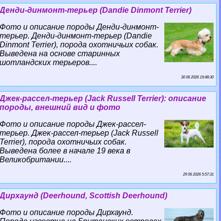
Денди-динмонт-терьер (Dandie Dinmont Terrier)
Фото и описание породы Денди-динмонт-
терьер. Денди-динмонт-терьер (Dandie
Dinmont Terrier), порода охотничьих собак.
Выведена на основе старинных
шотландских терьеров....
30 06 2026 19:48:30
Джек-рассел-терьер (Jack Russell Terrier): описание
породы, внешний вид и фото
Фото и описание породы Джек-рассел-
терьер. Джек-рассел-терьер (Jack Russell
Terrier), порода охотничьих собак.
Выведена более в начале 19 века в
Великобритании....
29 06 2026 5:57:31
Дирхаунд (Deerhound, Scottish Deerhound)
Фото и описание породы Дирхаунд.