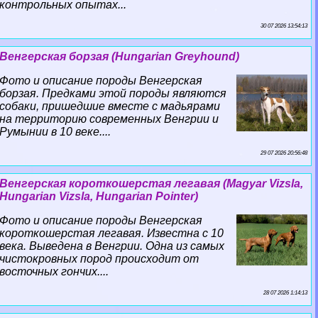
контрольных опытах...
30 07 2026 13:54:13
Венгерская борзая (Hungarian Greyhound)
Фото и описание породы Венгерская
борзая. Предками этой породы являются
собаки, пришедшие вместе с мадьярами
на территорию современных Венгрии и
Румынии в 10 веке....
29 07 2026 20:56:48
Венгерская короткошерстая легавая (Magyar Vizsla,
Hungarian Vizsla, Hungarian Pointer)
Фото и описание породы Венгерская
короткошерстая легавая. Известна с 10
века. Выведена в Венгрии. Одна из самых
чистокровных пород происходит от
восточных гончих....
28 07 2026 1:14:13