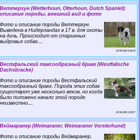
Веттерхун (Wetterhoun, Otterhoun, Dutch Spaniel):
описание породы, внешний вид и фото
Фото и описание породы Веттерхун.
Выведена в Нидерландах в 17 в. для охоты
на дичь. Происходит от старинных
выдровых собак....
03 08 2026 4:50:20
Вестфальский таксообразный бpaкк (Westfalische
Dachsbracke)
Фото и описание породы Вестфальский
таксообразный бpaкк. Порода этих собак
существует уже несколько веков, но когда
было положено начало этой породе
неизвестно....
02 08 2026 3:39:57
Веймаранер (Weimaraner, Weimaraner Vorsterhund)
Фото и описание породы Веймаранер.