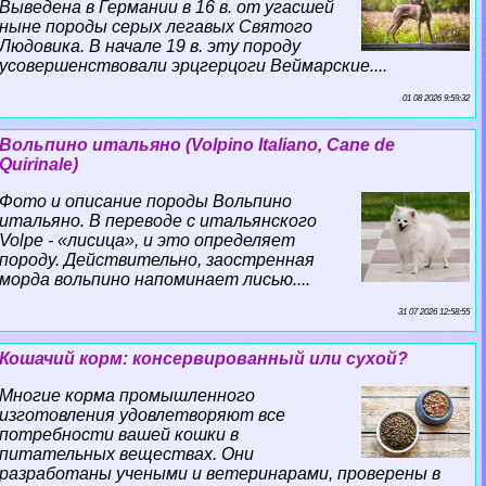
Выведена в Германии в 16 в. от угасшей
ныне породы серых легавых Святого
Людовика. В начале 19 в. эту породу
усовершенствовали эрцгерцоги Веймарские....
01 08 2026 9:59:32
Вольпино итальяно (Volpino Italiano, Cane de
Quirinale)
Фото и описание породы Вольпино
итальяно. В переводе с итальянского
Volpe - «лисица», и это определяет
породу. Действительно, заостренная
морда вольпино напоминает лисью....
31 07 2026 12:58:55
Кошачий корм: консервированный или сухой?
Многие корма промышленного
изготовления удовлетворяют все
потребности вашей кошки в
питательных веществах. Они
разработаны учеными и ветеринарами, проверены в