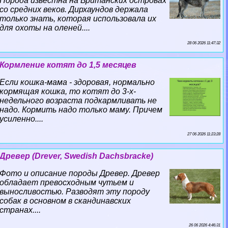
Порода известна на Британских островах
со средних веков. Дирхаундов держала
только знать, которая использовала их
для охоты на оленей....
28 06 2026 11:47:32
Кормление котят до 1,5 месяцев
Если кошка-мама - здоровая, нормально
кормящая кошка, то котят до 3-х-
недельного возраста подкармливать не
надо. Кормить надо только маму. Причем
усиленно....
27 06 2026 11:23:28
Древер (Drever, Swedish Dachsbracke)
Фото и описание породы Древер. Древер
обладает превосходным чутьем и
выносливостью. Разводят эту породу
собак в основном в скандинавских
странах....
26 06 2026 4:46:31