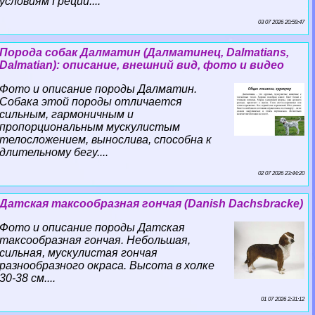
условиям Греции....
03 07 2026 20:59:47
Порода собак Далматин (Далматинец, Dalmatians,
Dalmatian): описание, внешний вид, фото и видео
Фото и описание породы Далматин.
Собака этой породы отличается
сильным, гармоничным и
пропорциональным мускулистым
телосложением, вынослива, способна к
длительному бегу....
02 07 2026 23:44:20
Датская таксообразная гончая (Danish Dachsbracke)
Фото и описание породы Датская
таксообразная гончая. Небольшая,
сильная, мускулистая гончая
разнообразного окраса. Высота в холке
30-38 см....
01 07 2026 2:31:12