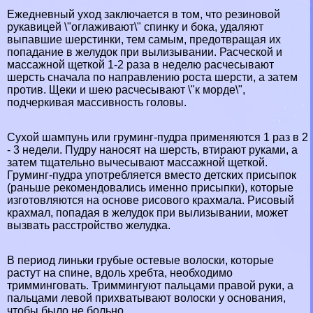
Ежедневный уход заключается в том, что резиновой
рукавицей \"оглаживают\" спинку и бока, удаляют
выпавшие шерстинки, тем самым, предотвращая их
попадание в желудок при вылизывании. Расческой и
массажной щеткой 1-2 раза в неделю расчесывают
шерсть сначала по направлению роста шерсти, а затем
против. Щеки и шею расчесывают \"к морде\",
подчеркивая массивность головы.
Сухой шампунь или груминг-пудра применяются 1 раз в 2
- 3 недели. Пудру наносят на шерсть, втирают руками, а
затем тщательно вычесывают массажной щеткой.
Груминг-пудра употрeбляется вместо детских присыпок
(раньше рекомендовались именно присыпки), которые
изготовляются на основе рисового крахмала. Рисовый
крахмал, попадая в желудок при вылизывании, может
вызвать расстройство желудка.
В период линьки грубые остевые волоски, которые
растут на спине, вдоль хребта, необходимо
тримминговать. Триммингуют пальцами правой руки, а
пальцами левой прихватывают волоски у основания,
чтобы было не больно.