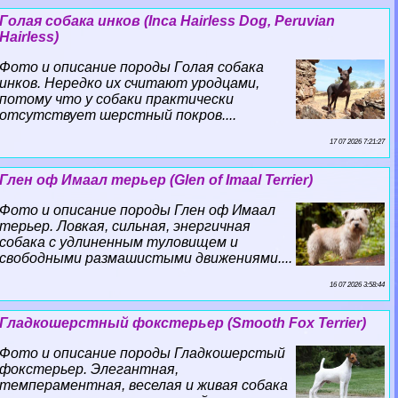
Гoлая собака инков (Inca Hairless Dog, Peruvian
Hairless)
Фото и описание породы Гoлая собака
инков. Нередко их считают уpoдцами,
потому что у собаки пpaктически
отсутствует шерстный покров....
17 07 2026 7:21:27
Глен оф Имаал терьер (Glen of Imaal Terrier)
Фото и описание породы Глен оф Имаал
терьер. Ловкая, сильная, энергичная
собака с удлиненным туловищем и
свободными размашистыми движениями....
16 07 2026 3:58:44
Гладкошерстный фокстерьер (Smooth Fox Terrier)
Фото и описание породы Гладкошерстый
фокстерьер. Элегантная,
темпераментная, веселая и живая собака