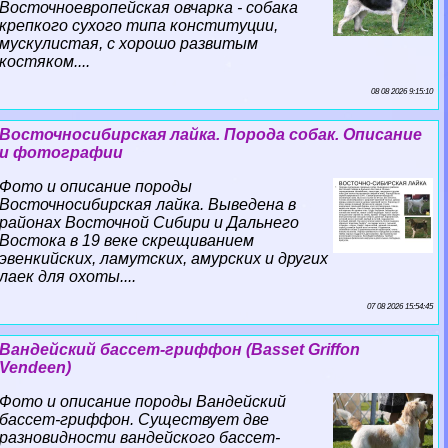
Восточноевропейская овчарка - собака
крепкого сухого типа конституции,
мускулистая, с хорошо развитым
костяком....
08 08 2026 9:15:10
Восточносибирская лайка. Порода собак. Описание
и фотографии
Фото и описание породы
Восточносибирская лайка. Выведена в
районах Восточной Сибири и Дальнего
Востока в 19 веке скрещиванием
эвенкийских, ламутских, амурских и других
лаек для охоты....
07 08 2026 15:54:45
Вандейский бассет-гриффон (Basset Griffon
Vendeen)
Фото и описание породы Вандейский
бассет-гриффон. Существует две
разновидности вандейского бассет-