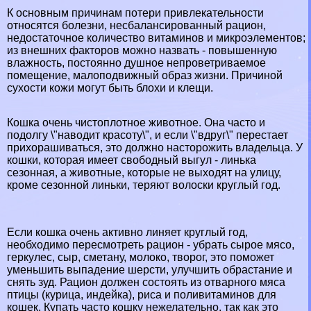
К основным причинам потери привлекательности
относятся болезни, несбалансированный рацион,
недостаточное количество витаминов и микроэлементов;
из внешних факторов можно назвать - повышенную
влажность, постоянно душное непроветриваемое
помещение, малоподвижный образ жизни. Причиной
сухости кожи могут быть блохи и клещи.
Кошка очень чистоплотное животное. Она часто и
подолгу \"наводит красоту\", и если \"вдруг\" перестает
прихорашиваться, это должно насторожить владельца. У
кошки, которая имеет свободный выгул - линька
сезонная, а животные, которые не выходят на улицу,
кроме сезонной линьки, теряют волоски круглый год.
Если кошка очень активно линяет круглый год,
необходимо пересмотреть рацион - убрать сырое мясо,
геркулес, сыр, сметану, молоко, творог, это поможет
уменьшить выпадение шерсти, улучшить обрастание и
снять зуд. Рацион должен состоять из отварного мяса
птицы (курица, индейка), риса и поливитаминов для
кошек. Купать часто кошку нежелательно, так как это