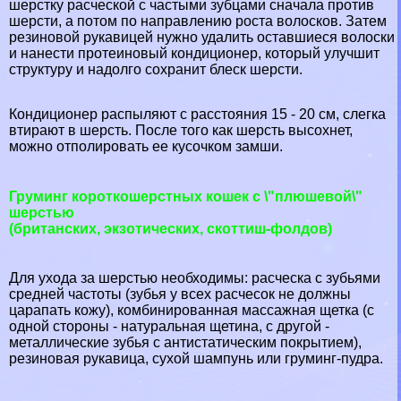
шерстку расческой с частыми зубцами сначала против
шерсти, а потом по направлению роста волосков. Затем
резиновой рукавицей нужно удалить оставшиеся волоски
и нанести протеиновый кондиционер, который улучшит
структуру и надолго сохранит блеск шерсти.
Кондиционер распыляют с расстояния 15 - 20 см, слегка
втирают в шерсть. После того как шерсть высохнет,
можно отполировать ее кусочком замши.
Груминг короткошерстных кошек с \"плюшевой\"
шерстью
(британских, экзотических, скоттиш-фолдов)
Для ухода за шерстью необходимы: расческа с зубьями
средней частоты (зубья у всех расчесок не должны
царапать кожу), комбинированная массажная щетка (с
одной стороны - натуральная щетина, с другой -
металлические зубья с антистатическим покрытием),
резиновая рукавица, сухой шампунь или груминг-пудра.