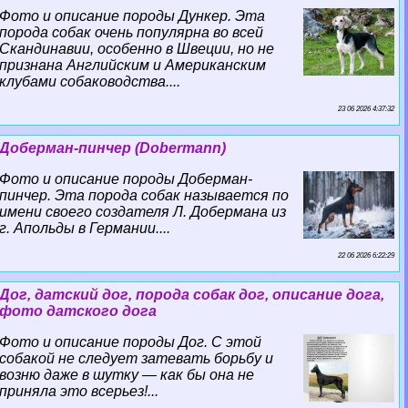
Фото и описание породы Дункер. Эта
порода собак очень популярна во всей
Скандинавии, особенно в Швеции, но не
признана Английским и Американским
клубами собаководства....
23 06 2026 4:37:32
Доберман-пинчер (Dobermann)
Фото и описание породы Доберман-
пинчер. Эта порода собак называется по
имени своего создателя Л. Добермана из
г. Апольды в Германии....
22 06 2026 6:22:29
Дог, датский дог, порода собак дог, описание дога,
фото датского дога
Фото и описание породы Дог. С этой
собакой не следует затевать борьбу и
возню даже в шутку — как бы она не
приняла это всерьез!...