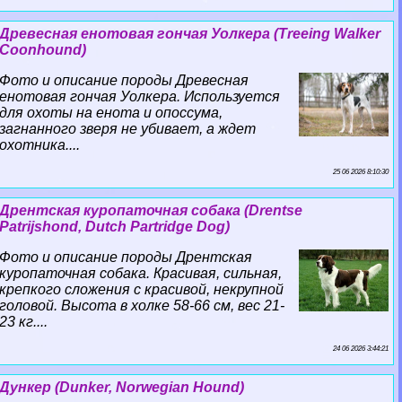
Древесная енотовая гончая Уолкера (Treeing Walker
Coonhound)
Фото и описание породы Древесная
енотовая гончая Уолкера. Используется
для охоты на енота и опоссума,
загнанного зверя не убивает, а ждет
охотника....
25 06 2026 8:10:30
Дрентская куропаточная собака (Drentse
Patrijshond, Dutch Partridge Dog)
Фото и описание породы Дрентская
куропаточная собака. Красивая, сильная,
крепкого сложения с красивой, некрупной
головой. Высота в холке 58-66 см, вес 21-
23 кг....
24 06 2026 3:44:21
Дункер (Dunker, Norwegian Hound)