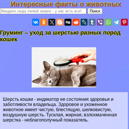
Интересные факты о животных
Груминг – уход за шерстью разных пород
кошек
Шерсть кошки - индикатор ее состояния здоровья и
заботливости владельца. Здоровое и ухоженное
животное имеет чистую, блестящую, шелковистую,
воздушную шерсть. Тусклая, жирная, взлохмаченная
шерстка - нeблагополучный показатель.