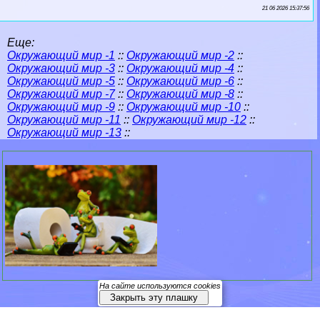
21 06 2026 15:37:56
Еще:
Окружающий мир -1
::
Окружающий мир -2
::
Окружающий мир -3
::
Окружающий мир -4
::
Окружающий мир -5
::
Окружающий мир -6
::
Окружающий мир -7
::
Окружающий мир -8
::
Окружающий мир -9
::
Окружающий мир -10
::
Окружающий мир -11
::
Окружающий мир -12
::
Окружающий мир -13
::
На сайте используются cookies
Закрыть эту плашку