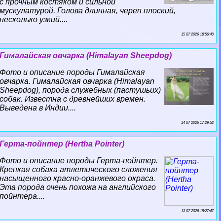
с прочным костяком и сильной
мускулатурой. Голова длинная, череп плоский,
несколько узкий....
15 07 2026 18:56:40
Гималайская овчарка (Himalayan Sheepdog)
Фото и описание породы Гималайская
овчарка. Гималайская овчарка (Himalayan
Sheepdog), порода служебных (пастушьих)
собак. Известна с древнейших времен.
Выведена в Индии....
14 07 2026 17:29:52
Герта-пойнтер (Hertha Pointer)
Фото и описание породы Герта-пойнтер.
Крепкая собака атлетического сложения
насыщенного красно-оранжевого окраса.
Эта порода очень похожа на английского
пойнтера....
13 07 2026 18:27:47