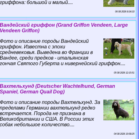
гриффона: большой и малый....
06 08 2026 8:34:33
Вандейский гриффон (Grand Griffon Vendeen, Large
Vendeen Griffon)
Фото и описание породы Вандейский
гриффон. Известна с эпохи
средневековья. Выведена во Франции в
Вандее, среди предков - итальянская
гончая Святого Губерта и нивернейский гриффон....
05 08 2026 12:15:51
Вахтельхунд (Deutscher Wachtelhund, German
Spaniel, German Quail Dog)
Фото и описание породы Вахтельхунд. За
пределами Германии вахтельхунд редко
встречается. Порода не признана в
Великобритании и США. В России этих
собак небольшое количество....
04 08 2026 19:58:25