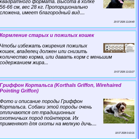
квадратного формата. Высота в холке
56-66 см, вес 28 кг. Пропорционально
сложена, имеет благородный вид....
20 07 2026 13:24:40
Кормление старых и пожилых кошек
Чтобы избежать ожирения пожилых
кошек, владелец должен или снизить
количество корма, или давать корм с меньшим
содержанием жира...
19 07 2026 13:33:27
Гриффон Кортальса (Korthals Griffon, Wirehaired
Pointing Griffon)
Фото и описание породы Гриффон
Кортальса. Собаки этой породы очень
отличаются от традиционных
охотничьих пород пойнтеров. Их
применяют для охоты на мелкую дичь....
18 07 2026 0:10:31