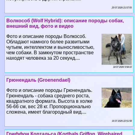
20 07 2026 21:57:55
Волкособ (Wolf Hybrid): описание породы собак,
внешний вид, фото и видео
Фото и описание породы Волкособ.
Обладают намного более развитыми
чутьем, интеллектом и выносливостью,
чем собаки. В замкнутом прострaнcтве
находят человека за 20 секунд....
18 07 2026 5:58:10
Грюнендаль (Groenendael)
Фото и описание породы Грюнендаль.
Грюнендаль - собака среднего роста,
квадратного формата. Высота в холке
56-66 см, вес 28 кг. Пропорционально
сложена, имеет благородный вид....
16 07 2026 22:51:58
Гриффон Кортальса (Korthals Griffon, Wirehaired