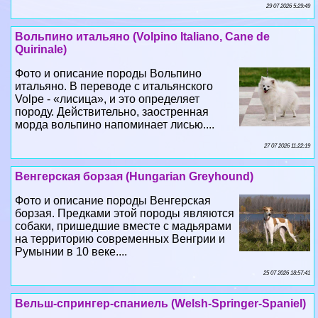
29 07 2026 5:29:49
Вольпино итальяно (Volpino Italiano, Cane de
Quirinale)
Фото и описание породы Вольпино
итальяно. В переводе с итальянского
Volpe - «лисица», и это определяет
породу. Действительно, заостренная
морда вольпино напоминает лисью....
27 07 2026 11:22:19
Венгерская борзая (Hungarian Greyhound)
Фото и описание породы Венгерская
борзая. Предками этой породы являются
собаки, пришедшие вместе с мадьярами
на территорию современных Венгрии и
Румынии в 10 веке....
25 07 2026 18:57:41
Вельш-спрингер-спаниель (Welsh-Springer-Spaniel)