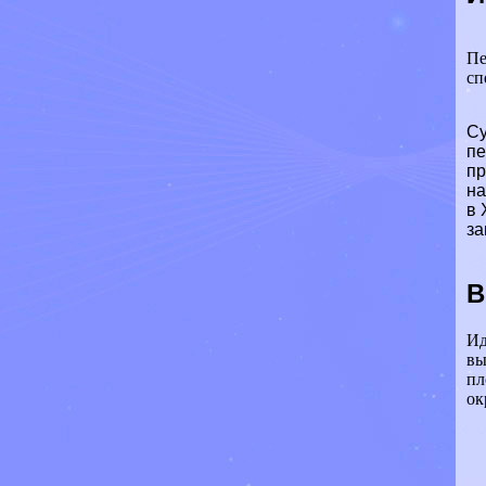
Пе
сп
Су
пе
пр
на
в 
за
В
Ид
вы
пл
ок