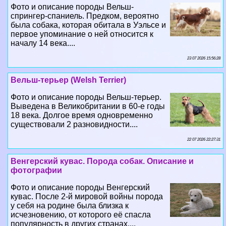
Фото и описание породы Вельш-
спрингер-спаниель. Предком, вероятно
была собака, которая обитала в Уэльсе и
первое упоминание о ней относится к
началу 14 века....
23 07 2026 15:56:28
Вельш-терьер (Welsh Terrier)
Фото и описание породы Вельш-терьер.
Выведена в Великобритании в 60-е годы
18 века. Долгое время одновременно
существовали 2 разновидности....
22 07 2026 22:27:31
Венгерский кувас. Порода собак. Описание и
фотографии
Фото и описание породы Венгерский
кувас. После 2-й мировой войны порода
у себя на родине была близка к
исчезновению, от которого её спасла
популярность в других странах....