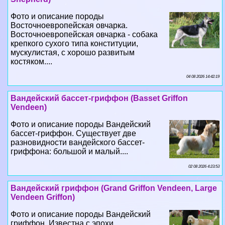
Фото и описание породы
Восточноевропейская овчарка.
Восточноевропейская овчарка - собака
крепкого сухого типа конституции,
мускулистая, с хорошо развитым
костяком....
04 08 2026 14:42:19
Вандейский бассет-гриффон (Basset Griffon
Vendeen)
Фото и описание породы Вандейский
бассет-гриффон. Существует две
разновидности вандейского бассет-
гриффона: большой и малый....
02 08 2026 4:23:53
Вандейский гриффон (Grand Griffon Vendeen, Large
Vendeen Griffon)
Фото и описание породы Вандейский
гриффон. Известна с эпохи