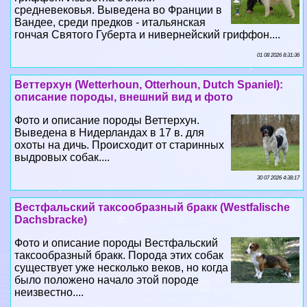
средневековья. Выведена во Франции в
Вандее, среди предков - итальянская
гончая Святого Губерта и нивернейский гриффон....
01 08 2026 8:31:36
Веттерхун (Wetterhoun, Otterhoun, Dutch Spaniel):
описание породы, внешний вид и фото
Фото и описание породы Веттерхун.
Выведена в Нидерландах в 17 в. для
охоты на дичь. Происходит от старинных
выдровых собак....
30 07 2026 4:38:17
Вестфальский таксообразный бpaкк (Westfalische
Dachsbracke)
Фото и описание породы Вестфальский
таксообразный бpaкк. Порода этих собак
существует уже несколько веков, но когда
было положено начало этой породе
неизвестно....