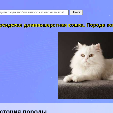
рсидская длинношерстная кошка. Порода к
стория породы