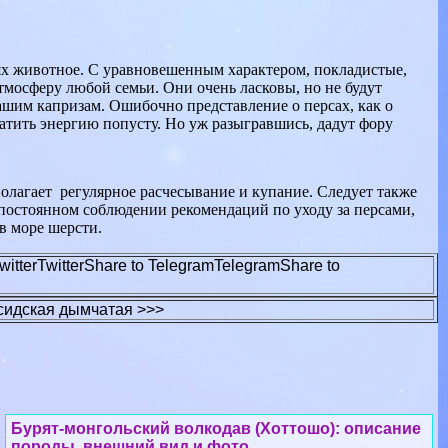
ях животное. С уравновешенным хаpaктером, покладистые,
тмосферу любой семьи. Они очень ласковы, но не будут
ашим капризам. Ошибочно представление о персах, как о
тить энергию попусту. Но уж разыгравшись, дадут фору
полагает регулярное расчесывание и купание. Следует также
ри постоянном соблюдении рекомендаций по уходу за персами,
в море шерсти.
witter
Twitter
Share to Telegram
Telegram
Share to
сидская дымчатая >>>
Бурят-монгольский волкодав (Хоттошо): описание
породы, внешний вид и фото