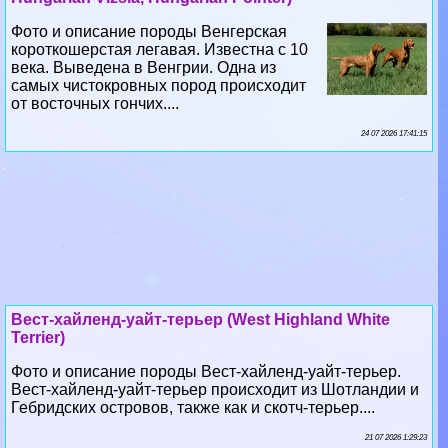
Фото и описание породы Венгерская
короткошерстая легавая. Известна с 10
века. Выведена в Венгрии. Одна из
самых чистокровных пород происходит
от восточных гончих....
24 07 2026 17:41:15
Вест-хайленд-уайт-терьер (West Highland White
Terrier)
Фото и описание породы Вест-хайленд-уайт-терьер.
Вест-хайленд-уайт-терьер происходит из Шотландии и
Гебридских островов, также как и скотч-терьер....
21 07 2026 1:29:23