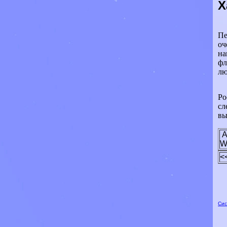
Х
Пе
оч
на
фл
лю
Ро
сл
вы
A
W
<
Сис