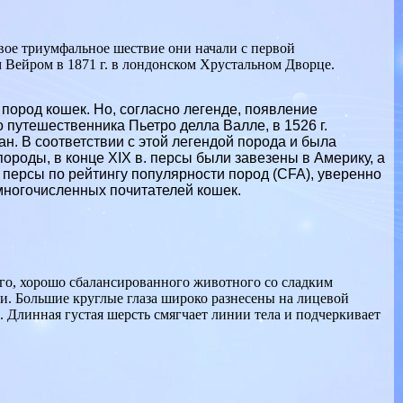
вое триумфальное шествие они начали с первой
Вейром в 1871 г. в лондонском Хрустальном Дворце.
пород кошек. Но, согласно легенде, появление
 путешественника Пьетро делла Валле, в 1526 г.
н. В соответствии с этой легендой порода и была
породы, в конце XIX в. персы были завезены в Америку, а
 персы по рейтингу популярности пород (CFA), уверенно
многочисленных почитателей кошек.
ого, хорошо сбалансированного животного со сладким
и. Большие круглые глаза широко разнесены на лицевой
. Длинная густая шерсть смягчает линии тела и подчеркивает