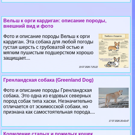
Вельш к opги кардиган: описание породы,
внешний вид и фото
Фото и описание породы Вельш к opги
кардиган. Эта собака для любой погоды
густая шерсть с грубоватой остью и
мягким пушистым подшерстком хорошо
защищает....
19 07 2026 7:25:22
Гренландская собака (Greenland Dog)
Фото и описание породы Гренландская
собака. Это одна из ездовых северных
пород собак типа хаски. Незначительно
отличается от эскимосской собаки, но
признана как самостоятельная порода....
17 07 2026 20:43:47
Кормление старых и пожилых кошек