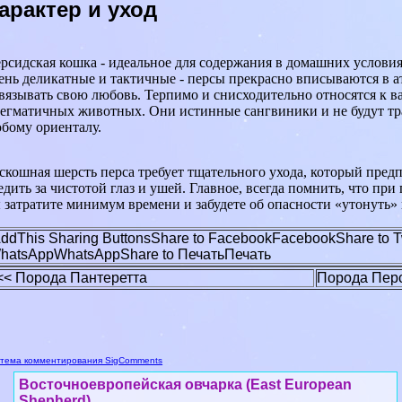
аpaктер и уход
рсидская кошка - идеальное для содержания в домашних услови
ень деликатные и тактичные - персы прекрасно вписываются в а
вязывать свою любовь. Терпимо и снисходительно относятся к в
егматичных животных. Они истинные сангвиники и не будут тра
бому ориенталу.
скошная шерсть перса требует тщательного ухода, который пред
едить за чистотой глаз и ушей. Главное, всегда помнить, что п
 затратите минимум времени и забудете об опасности «утонуть» 
ddThis Sharing Buttons
Share to Facebook
Facebook
Share to T
hatsApp
WhatsApp
Share to Печать
Печать
<< Порода Пантеретта
Порода Пер
тема комментирования SigComments
Восточноевропейская овчарка (East European
Shepherd)