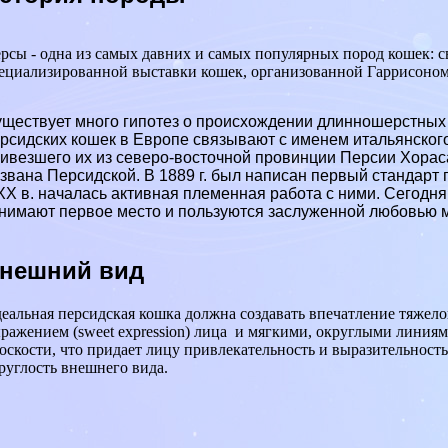
рсы - одна из самых давних и самых популярных пород кошек: с
ециализированной выставки кошек, организованной Гаррисоном 
ществует много гипотез о происхождении длинношерстных 
рсидских кошек в Европе связывают с именем итальянского
ивезшего их из северо-восточной провинции Персии Хораса
звана Персидской. В 1889 г. был написан первый стандарт 
XX в. началась активная племенная работа с ними. Сегодня
нимают первое место и пользуются заслуженной любовью 
нешний вид
еальная персидская кошка должна создавать впечатление тяжел
ражением (sweet expression) лица и мягкими, округлыми линиям
оскости, что придает лицу привлекательность и выразительность
руглость внешнего вида.