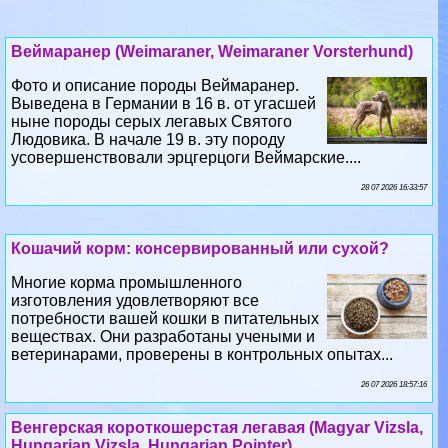
Веймаранер (Weimaraner, Weimaraner Vorsterhund)
Фото и описание породы Веймаранер.
Выведена в Германии в 16 в. от угасшей
ныне породы серых легавых Святого
Людовика. В начале 19 в. эту породу
усовершенствовали эрцгерцоги Веймарские....
28 07 2026 16:33:57
Кошачий корм: консервированный или сухой?
Многие корма промышленного
изготовления удовлетворяют все
потребности вашей кошки в питательных
веществах. Они разработаны учеными и
ветеринарами, проверены в контрольных опытах...
26 07 2026 18:57:16
Венгерская короткошерстая легавая (Magyar Vizsla,
Hungarian Vizsla, Hungarian Pointer)