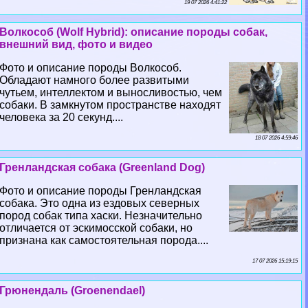
19 07 2026 4:41:22
Волкособ (Wolf Hybrid): описание породы собак,
внешний вид, фото и видео
Фото и описание породы Волкособ.
Обладают намного более развитыми
чутьем, интеллектом и выносливостью, чем
собаки. В замкнутом прострaнcтве находят
человека за 20 секунд....
18 07 2026 4:59:46
Гренландская собака (Greenland Dog)
Фото и описание породы Гренландская
собака. Это одна из ездовых северных
пород собак типа хаски. Незначительно
отличается от эскимосской собаки, но
признана как самостоятельная порода....
17 07 2026 15:19:15
Грюнендаль (Groenendael)