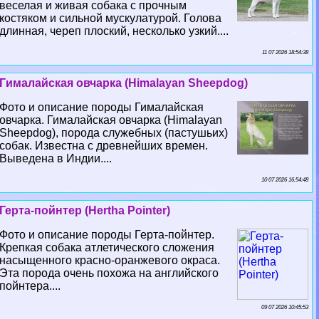
веселая и живая собака с прочным
костяком и сильной мускулатурой. Голова
длинная, череп плоский, несколько узкий....
11 07 2026 18:54:38
Гималайская овчарка (Himalayan Sheepdog)
Фото и описание породы Гималайская
овчарка. Гималайская овчарка (Himalayan
Sheepdog), порода служебных (пастушьих)
собак. Известна с древнейших времен.
Выведена в Индии....
10 07 2026 16:54:48
Герта-пойнтер (Hertha Pointer)
Фото и описание породы Герта-пойнтер.
Крепкая собака атлетического сложения
насыщенного красно-оранжевого окраса.
Эта порода очень похожа на английского
пойнтера....
09 07 2026 10:45:53