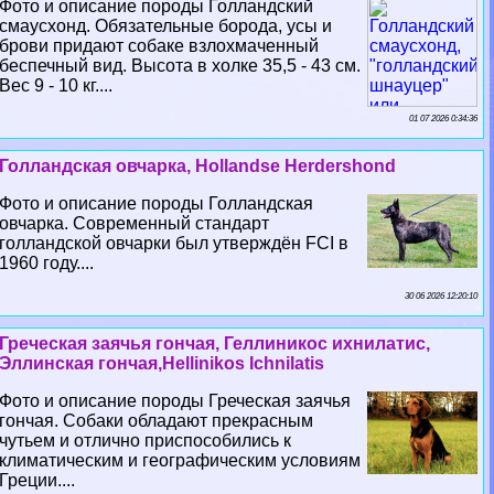
Фото и описание породы Голландский
смаусхонд. Обязательные борода, усы и
брови придают собаке взлохмаченный
беспечный вид. Высота в холке 35,5 - 43 см.
Вес 9 - 10 кг....
01 07 2026 0:34:36
Голландская овчарка, Hollandse Herdershond
Фото и описание породы Голландская
овчарка. Современный стандарт
голландской овчарки был утверждён FCI в
1960 году....
30 06 2026 12:20:10
Греческая заячья гончая, Геллиникос ихнилатис,
Эллинская гончая,Hellinikos Ichnilatis
Фото и описание породы Греческая заячья
гончая. Собаки обладают прекрасным
чутьем и отлично приспособились к
климатическим и географическим условиям
Греции....