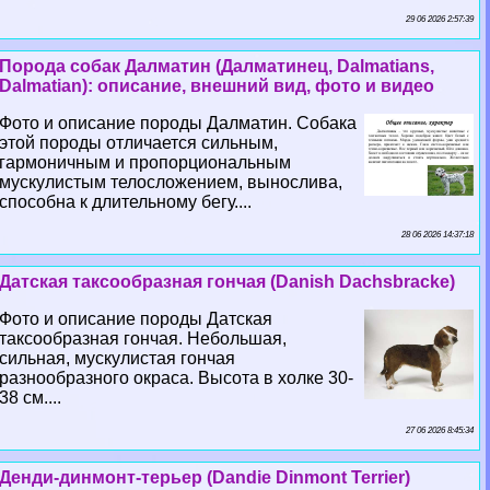
29 06 2026 2:57:39
Порода собак Далматин (Далматинец, Dalmatians,
Dalmatian): описание, внешний вид, фото и видео
Фото и описание породы Далматин. Собака
этой породы отличается сильным,
гармоничным и пропорциональным
мускулистым телосложением, вынослива,
способна к длительному бегу....
28 06 2026 14:37:18
Датская таксообразная гончая (Danish Dachsbracke)
Фото и описание породы Датская
таксообразная гончая. Небольшая,
сильная, мускулистая гончая
разнообразного окраса. Высота в холке 30-
38 см....
27 06 2026 8:45:34
Денди-динмонт-терьер (Dandie Dinmont Terrier)