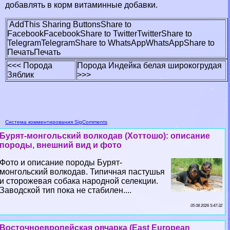
добавлять в корм витаминные добавки.
AddThis Sharing Buttons
Share to
Facebook
Facebook
Share to Twitter
Twitter
Share to
Telegram
Telegram
Share to WhatsApp
WhatsApp
Share to
Печать
Печать
<<< Порода
Порода Индейка белая широкогрудая
Зяблик
>>>
Система комментирования SigComments
Бурят-монгольский волкодав (Хоттошо): описание
породы, внешний вид и фото
Фото и описание породы Бурят-
монгольский волкодав. Типичная пастушья
и сторожевая собака народной селекции.
Заводской тип пока не стабилен....
05 08 2026 5:47:32
Восточноевропейская овчарка (East European