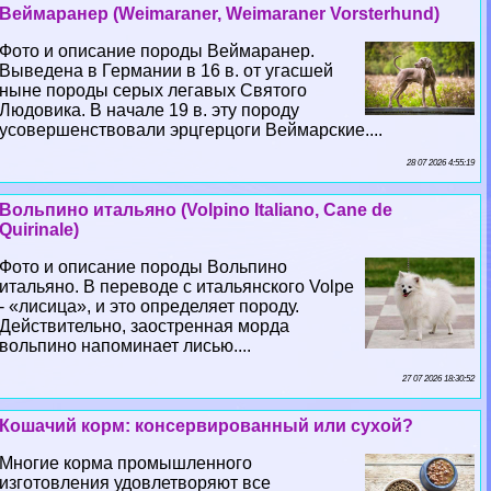
Веймаранер (Weimaraner, Weimaraner Vorsterhund)
Фото и описание породы Веймаранер.
Выведена в Германии в 16 в. от угасшей
ныне породы серых легавых Святого
Людовика. В начале 19 в. эту породу
усовершенствовали эрцгерцоги Веймарские....
28 07 2026 4:55:19
Вольпино итальяно (Volpino Italiano, Cane de
Quirinale)
Фото и описание породы Вольпино
итальяно. В переводе с итальянского Volpe
- «лисица», и это определяет породу.
Действительно, заостренная морда
вольпино напоминает лисью....
27 07 2026 18:30:52
Кошачий корм: консервированный или сухой?
Многие корма промышленного
изготовления удовлетворяют все