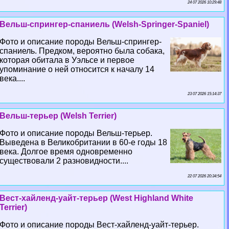
24 07 2026 10:29:48
Вельш-спрингер-спаниель (Welsh-Springer-Spaniel)
Фото и описание породы Вельш-спрингер-
спаниель. Предком, вероятно была собака,
которая обитала в Уэльсе и первое
упоминание о ней относится к началу 14
века....
23 07 2026 15:14:37
Вельш-терьер (Welsh Terrier)
Фото и описание породы Вельш-терьер.
Выведена в Великобритании в 60-е годы 18
века. Долгое время одновременно
существовали 2 разновидности....
22 07 2026 20:34:54
Вест-хайленд-уайт-терьер (West Highland White
Terrier)
Фото и описание породы Вест-хайленд-уайт-терьер.