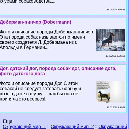
клубами собаководства....
19 06 2026 7:43:54
Доберман-пинчер (Dobermann)
Фото и описание породы Доберман-пинчер.
Эта порода собак называется по имени
своего создателя Л. Добермана из г.
Апольды в Германии....
18 06 2026 18:29:58
Дог, датский дог, порода собак дог, описание дога,
фото датского дога
Фото и описание породы Дог. С этой
собакой не следует затевать борьбу и
возню даже в шутку — как бы она не
приняла это всерьез!...
17 06 2026 9:54:48
Еще:
Окружающий мир -1
::
Окружающий мир -2
::
Окружающий