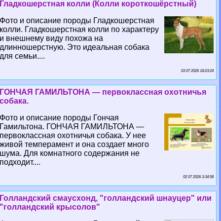
Гладкошерстная колли (Колли короткошёрстный)
Фото и описание породы Гладкошерстная
колли. Гладкошерстная колли по хаpaктеру
и внешнему виду похожа на
длинношерстную. Это идеальная собака
для семьи....
03 07 2026 18:23:24
ГОНЧАЯ ГАМИЛЬТОНА — первоклассная охотничья
собака.
Фото и описание породы Гончая
Гамильтона. ГОНЧАЯ ГАМИЛЬТОНА —
первоклассная охотничья собака. У нее
живой темперамент и она создает много
шума. Для комнатного содержания не
подходит....
02 07 2026 3:34:58
Голландский смаусхонд, "голландский шнауцер" или
"голландский крысолов"