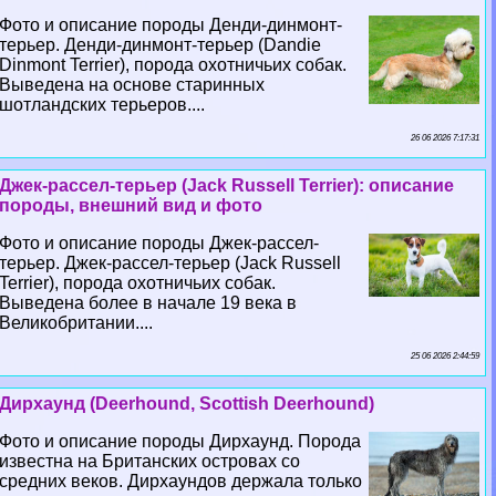
Фото и описание породы Денди-динмонт-
терьер. Денди-динмонт-терьер (Dandie
Dinmont Terrier), порода охотничьих собак.
Выведена на основе старинных
шотландских терьеров....
26 06 2026 7:17:31
Джек-рассел-терьер (Jack Russell Terrier): описание
породы, внешний вид и фото
Фото и описание породы Джек-рассел-
терьер. Джек-рассел-терьер (Jack Russell
Terrier), порода охотничьих собак.
Выведена более в начале 19 века в
Великобритании....
25 06 2026 2:44:59
Дирхаунд (Deerhound, Scottish Deerhound)
Фото и описание породы Дирхаунд. Порода
известна на Британских островах со
средних веков. Дирхаундов держала только