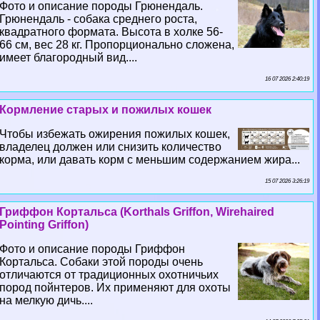
Фото и описание породы Грюнендаль.
Грюнендаль - собака среднего роста,
квадратного формата. Высота в холке 56-
66 см, вес 28 кг. Пропорционально сложена,
имеет благородный вид....
16 07 2026 2:40:19
Кормление старых и пожилых кошек
Чтобы избежать ожирения пожилых кошек,
владелец должен или снизить количество
корма, или давать корм с меньшим содержанием жира...
15 07 2026 3:26:19
Гриффон Кортальса (Korthals Griffon, Wirehaired
Pointing Griffon)
Фото и описание породы Гриффон
Кортальса. Собаки этой породы очень
отличаются от традиционных охотничьих
пород пойнтеров. Их применяют для охоты
на мелкую дичь....