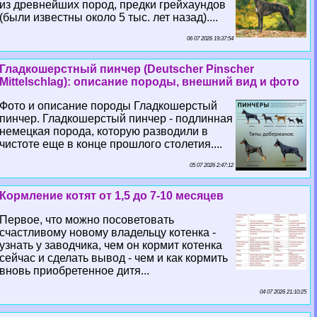
из древнейших пород, предки грейхаундов
(были известны около 5 тыс. лет назад)....
06 07 2026 19:37:54
Гладкошерстный пинчер (Deutscher Pinscher
Mittelschlag): описание породы, внешний вид и фото
Фото и описание породы Гладкошерстый
пинчер. Гладкошерстый пинчер - подлинная
немецкая порода, которую разводили в
чистоте еще в конце прошлого столетия....
05 07 2026 2:47:12
Кормление котят от 1,5 до 7-10 месяцев
Первое, что можно посоветовать
счастливому новому владельцу котенка -
узнать у заводчика, чем он кормит котенка
сейчас и сделать вывод - чем и как кормить
вновь приобретенное дитя...
04 07 2026 21:10:25