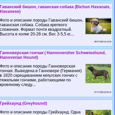
Гаванский бишон, гаванская собака (Bichon Havanais,
Havanese)
Фото и описание породы Гаванский бишон,
гаванская собака. Собака крепкого
сложения. Формат почти квадратный.
Высота в холке 20-28 см. Вес 3-5,5 кг....
08 07 2026 10:13:36
Ганноверская гончая ( Hannoversher Schweisshund,
Hanoverian Hound)
Фото и описание породы Ганноверская
гончая. Выведена в Ганновере (Германия)
в 1820 скрещиванием кельтских гончих с
тяжелыми гончими, работающими по
кровяному следу....
07 07 2026 22:52:10
Грейхаунд (Greyhound)
Фото и описание породы Грейхаунд. Одна