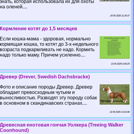
знать, которая использовала их для охоты
на оленей....
24 06 2026 11:34:37
Кормление котят до 1,5 месяцев
Если кошка-мама - здоровая, нормально
кормящая кошка, то котят до 3-х-недельного
возраста подкармливать не надо. Кормить
надо только маму. Причем усиленно....
23 06 2026 6:40:29
Древер (Drever, Swedish Dachsbracke)
Фото и описание породы Древер. Древер
обладает превосходным чутьем и
выносливостью. Разводят эту породу собак
в основном в скандинавских странах....
22 06 2026 14:10:48
Древесная енотовая гончая Уолкера (Treeing Walker
Coonhound)