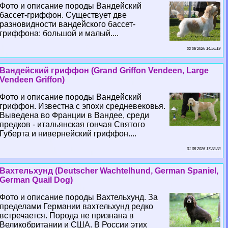
Фото и описание породы Вандейский
бассет-гриффон. Существует две
разновидности вандейского бассет-
гриффона: большой и малый....
02 08 2026 14:56:19
Вандейский гриффон (Grand Griffon Vendeen, Large
Vendeen Griffon)
Фото и описание породы Вандейский
гриффон. Известна с эпохи средневековья.
Выведена во Франции в Вандее, среди
предков - итальянская гончая Святого
Губерта и нивернейский гриффон....
01 08 2026 17:38:33
Вахтельхунд (Deutscher Wachtelhund, German Spaniel,
German Quail Dog)
Фото и описание породы Вахтельхунд. За
пределами Германии вахтельхунд редко
встречается. Порода не признана в
Великобритании и США. В России этих