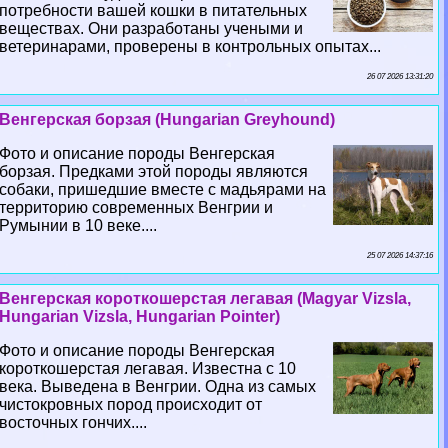
потребности вашей кошки в питательных
веществах. Они разработаны учеными и
ветеринарами, проверены в контрольных опытах...
26 07 2026 13:31:20
Венгерская борзая (Hungarian Greyhound)
Фото и описание породы Венгерская
борзая. Предками этой породы являются
собаки, пришедшие вместе с мадьярами на
территорию современных Венгрии и
Румынии в 10 веке....
25 07 2026 14:37:16
Венгерская короткошерстая легавая (Magyar Vizsla,
Hungarian Vizsla, Hungarian Pointer)
Фото и описание породы Венгерская
короткошерстая легавая. Известна с 10
века. Выведена в Венгрии. Одна из самых
чистокровных пород происходит от
восточных гончих....