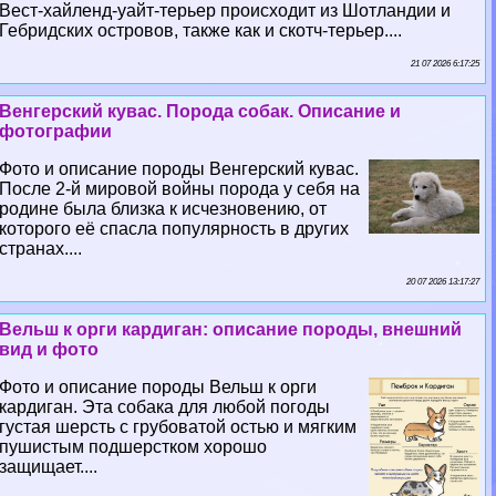
Вест-хайленд-уайт-терьер происходит из Шотландии и
Гебридских островов, также как и скотч-терьер....
21 07 2026 6:17:25
Венгерский кувас. Порода собак. Описание и
фотографии
Фото и описание породы Венгерский кувас.
После 2-й мировой войны порода у себя на
родине была близка к исчезновению, от
которого её спасла популярность в других
странах....
20 07 2026 13:17:27
Вельш к opги кардиган: описание породы, внешний
вид и фото
Фото и описание породы Вельш к opги
кардиган. Эта собака для любой погоды
густая шерсть с грубоватой остью и мягким
пушистым подшерстком хорошо
защищает....