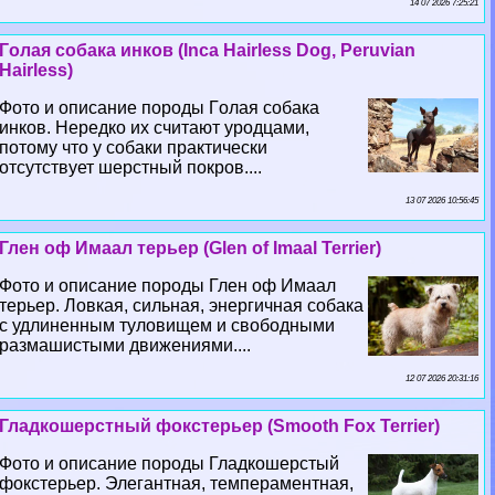
14 07 2026 7:25:21
Гoлая собака инков (Inca Hairless Dog, Peruvian
Hairless)
Фото и описание породы Гoлая собака
инков. Нередко их считают уpoдцами,
потому что у собаки пpaктически
отсутствует шерстный покров....
13 07 2026 10:56:45
Глен оф Имаал терьер (Glen of Imaal Terrier)
Фото и описание породы Глен оф Имаал
терьер. Ловкая, сильная, энергичная собака
с удлиненным туловищем и свободными
размашистыми движениями....
12 07 2026 20:31:16
Гладкошерстный фокстерьер (Smooth Fox Terrier)
Фото и описание породы Гладкошерстый
фокстерьер. Элегантная, темпераментная,