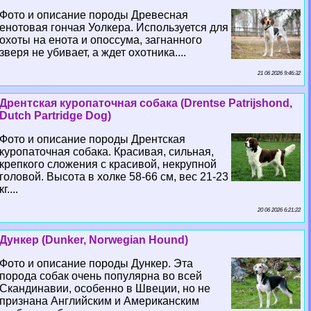
Фото и описание породы Древесная
енотовая гончая Уолкера. Используется для
охоты на енота и опоссума, загнанного
зверя не убивает, а ждет охотника....
21 06 2026 9:46:32
Дрентская куропаточная собака (Drentse Patrijshond,
Dutch Partridge Dog)
Фото и описание породы Дрентская
куропаточная собака. Красивая, сильная,
крепкого сложения с красивой, некрупной
головой. Высота в холке 58-66 см, вес 21-23
кг....
20 06 2026 6:21:22
Дункер (Dunker, Norwegian Hound)
Фото и описание породы Дункер. Эта
порода собак очень популярна во всей
Скандинавии, особенно в Швеции, но не
признана Английским и Американским