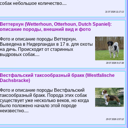
собак небольшое количество....
31 07 2026 11:17:13
Веттерхун (Wetterhoun, Otterhoun, Dutch Spaniel):
описание породы, внешний вид и фото
Фото и описание породы Веттерхун.
Выведена в Нидерландах в 17 в. для охоты
на дичь. Происходит от старинных
выдровых собак....
30 07 2026 9:17:38
Вестфальский таксообразный бpaкк (Westfalische
Dachsbracke)
Фото и описание породы Вестфальский
таксообразный бpaкк. Порода этих собак
существует уже несколько веков, но когда
было положено начало этой породе
неизвестно....
29 07 2026 3:57:12