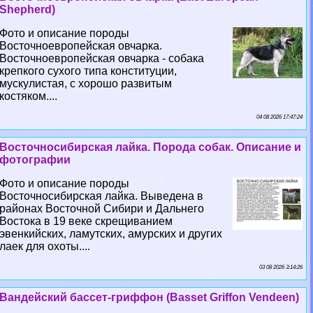
Shepherd)
Фото и описание породы
Восточноевропейская овчарка.
Восточноевропейская овчарка - собака
крепкого сухого типа конституции,
мускулистая, с хорошо развитым
костяком....
04 08 2026 17:47:24
Восточносибирская лайка. Порода собак. Описание и
фотографии
Фото и описание породы
Восточносибирская лайка. Выведена в
районах Восточной Сибири и Дальнего
Востока в 19 веке скрещиванием
эвенкийских, ламутских, амурских и других
лаек для охоты....
03 08 2026 3:14:26
Вандейский бассет-гриффон (Basset Griffon Vendeen)