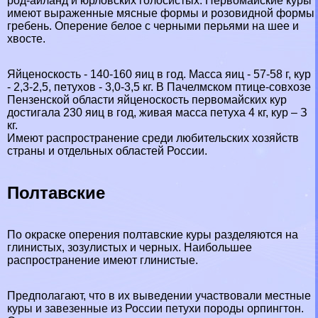
род-айланд и юрловских голосистых. Первомайские куры
имеют выраженные мясные формы и розовидной формы
гребень. Оперение белое с черными перьями на шее и
хвосте.
Яйценоскость - 140-160 яиц в год. Масса яиц - 57-58 г, кур
- 2,3-2,5, пeтyxов - 3,0-3,5 кг. В Пачелмском птице-совхозе
Пензенской области яйценоскость первомайских кур
достигала 230 яиц в год, живая масса пeтyxа 4 кг, кур – З
кг.
Имеют распространение среди любительских хозяйств
страны и отдельных областей России.
Полтавские
По окраске оперения полтавские куры разделяются на
глинистых, зозулистых и черных. Наибольшее
распространение имеют глинистые.
Предполагают, что в их выведении участвовали местные
куры и завезенные из России пeтyxи породы орпингтон.