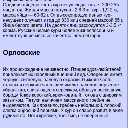
Средняя яйценоскость кур-несушек достигает 200-255
яиц в год. Живая масса пeтyxов - 2,8-3 кг, кур - 1,9-2 кг,
масса яйца — 60-62 г. От высокопродуктивных кур-
несушек получают в год до 330 яиц средней массой 65 г.
Яйца белого цвета. На десяток яиц расходуется 3-3,5 кг
корма. Русские белые куры более жизнеспособны и
имеют лучшие мясные качества, чем леггорны.
Орловские
Их происхождение неизвестно. Птицеводов-любителей
привлекает их нарядный внешний вид. Оперение имеет
черную, ситцевую, палевую окраски. Нижняя часть
головы и верхняя часть шеи имеют палевое перьевое
убранство, свисающее к сережкам, образуя роскошную
бороду. Клюв короткий, крючковатый, голова с широким
затылком. Пeтyxи наличием массивного гребня не
выделяются. Как правило, гребень небольшой, плоский,
слегка обросший перьями. У кур он слабо развит, в виде
рудимента. Ноги крепкие, толстые, не оперенные.