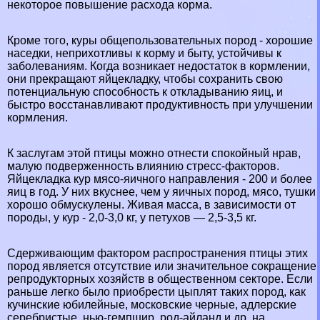
некоторое повышение расхода корма.
Кроме того, куры общепользовательных пород - хорошие
наседки, неприхотливы к корму и быту, устойчивы к
заболеваниям. Когда возникает недостаток в кормлении,
они прекращают яйцекладку, чтобы сохранить свою
потенциальную способность к откладыванию яиц, и
быстро восстанавливают продуктивность при улучшении
кормления.
К заслугам этой птицы можно отнести спокойный нрав,
малую подверженность влиянию стресс-факторов.
Яйцекладка кур мясо-яичного направления - 200 и более
яиц в год. У них вкуснее, чем у яичных пород, мясо, тушки
хорошо обмускулены. Живая масса, в зависимости от
породы, у кур - 2,0-3,0 кг, у пeтyxов — 2,5-3,5 кг.
Сдерживающим фактором распространения птицы этих
пород является отсутствие или значительное сокращение
репродукторных хозяйств в общественном секторе. Если
раньше легко было приобрести цыплят таких пород, как
кучинские юбилейные, московские черные, адлерские
серебристые, нью-гемпшир, род-айланд и др. на