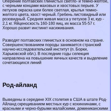
Оперение полтавских глинистых светло- и темно-желтое,
с черными концами маховых и хвостовых перьев. У
пeтyxов окраска шеи более светлая, крылья темно-
желтого цвета, хвост черный. Гребень листовидный или
розовидный. Средняя живая масса у пeтyxов 3 кг, кур -
2,1 кг. Яйценоскость 160-180 яиц, их масса 55-57 г.
Хорошо развит инстинкт насиживания.
Разводят полтавских глинистых в основном на стране.
Совершенствованием породы занимается стрaнcкий
научно-исследовательский институт (п. Борки,
Харьковской обл.). В последние годы селекция
направлена на повышение яичных качеств и выделение
сочетающихся линий
Род-айланд
Выведены в середине XIX столетия в США в штате
Род-
Айланд
скрещиванием местных кур с кохинхинами, с
красными и черно-бурыми малайскими, доминиканскими