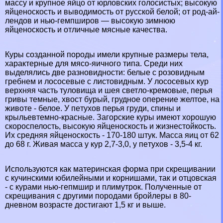
массу и крупное яйцо от юрловских голосистых; высокую
яйценоскость и выводимость от русской белой; от род-ай-
лендов и нью-гемпширов — высокую зимнюю
яйценоскость и отличные мясные качества.
Куры созданной породы имели крупные размеры тела,
хаpaктерные для мясо-яичного типа. Среди них
выделялись две разновидности: белые с розовидным
гребнем и лососевые с листовидным. У лососевых кур
верхняя часть туловища и шея светло-кремовые, перья
гривы темные, хвост бурый, грудное оперение желтое, на
животе - белое. У пeтyxов перья гpyди, спины и
крыльевтемно-красные. Загорские куры имеют хорошую
скороспелость, высокую яйценоскость и жизнестойкость.
Их средняя яйценоскость - 170-180 штук. Масса яиц от 62
до 68 г. Живая масса у кур 2,7-3,0, у пeтyxов - 3,5-4 кг.
Используются как материнская форма при скрещивании
с кучинскими юбилейными и корнишами, так и отцовская
- с курами нью-гепмшир и плимутрок. Полученные от
скрещивания с другими породами бройлеры в 80-
дневном возрасте достигают 1,5 кг и выше.