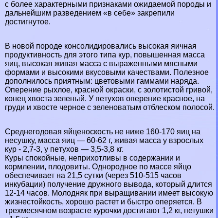
с более хаpaктерными признаками ожидаемой породы и
дальнейшим разведением «в себе» закрепили
достигнутое.
В новой породе консолидировались высокая яичная
продуктивность для этого типа кур, повышенная масса
яиц, высокая живая масса с выраженными мясными
формами и высокими вкусовыми качествами. Полезное
дополнилось приятным: цветовыми гаммами наряда.
Оперение рыхлое, красной окраски, с золотистой гривой,
конец хвоста зеленый. У пeтyxов оперение красное, на
гpyди и хвосте черное с зеленоватым отблеском полосой.
Среднегодовая яйценоскость не ниже 160-170 яиц на
несушку, масса яиц — 60-62 г, живая масса у взрослых
кур - 2,7-3, у пeтyxов — 3,5-3,8 кг.
Куры спокойные, неприхотливы в содержании и
кормлении, плодовиты. Однородное по массе яйцо
обеспечивает на 21,5 сутки (через 510-515 часов
инкубации) получение дружного вывода, который длится
12-14 часов. Молодняк при выращивании имеет высокую
жизнестойкость, хорошо растет и быстро оперяется. В
трехмecячном возрасте курочки достигают 1,2 кг, петушки