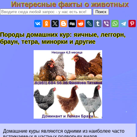
Интересные факты о животных
Породы домашних кур: яичные, леггорн,
браун, тетра, минорки и другие
Домашние куры являются одними из наиболее часто
встречаемых в частных подворьях видов