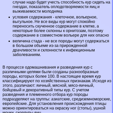
случае надо будет учесть способность кур сидеть на
гнездах, показатель оплодотворяемости яиц и
выживаемости молодняка
условия содержания - клеточное, вольерное,
выгульное. Не все виды кур могут спокойно
переносить скученное содержание в клетке, а
некоторые более склонны к орнитозам, поэтому
содержание в совместном вольере для них опасно
величина стада - не все породы могут содержаться
в большом объеме из-за прирожденной
драчливости и склонности к инфекционным
заболеваниям.
В процессе одомашнивания и разведения кур с
различными целями были созданы разнообразные
породы, которых более 100. В настоящее время кур
классифицируют по хозяйственных признакам. Исходя из
этого, различают: яичный, мясной, мясо-яичный,
бойцовый и декоративный типы кур. С учетом
разведения и племенного отбора кур породы
подразделяют на группы: азиатские, средиземноморские,
европейские. Для установления происхождения птицы
можно ориентироваться на окраску ног (стопы), ушной
мочки, скорлупы яиц.