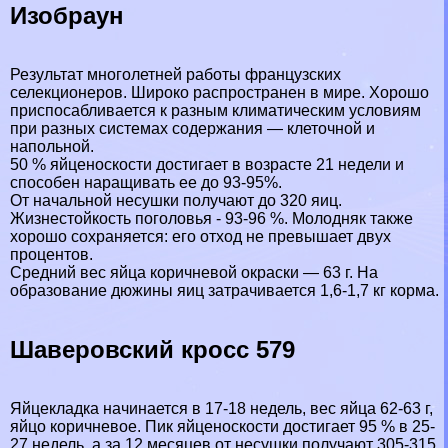
Изобраун
Результат многолетней работы французских
селекционеров. Широко распространен в мире. Хорошо
приспосабливается к разным климатическим условиям
при разных системах содержания — клеточной и
напольной.
50 % яйценоскости достигает в возрасте 21 недели и
способен наращивать ее до 93-95%.
От начальной несушки получают до 320 яиц.
Жизнестойкость поголовья - 93-96 %. Молодняк также
хорошо сохраняется: его отход не превышает двух
процентов.
Средний вес яйца коричневой окраски — 63 г. На
образование дюжины яиц затрачивается 1,6-1,7 кг корма.
Шаверовский кросс 579
Яйцекладка начинается в 17-18 недель, вес яйца 62-63 г,
яйцо коричневое. Пик яйценоскости достигает 95 % в 25-
27 недель, а за 12 месяцев от несушки получают 305-315