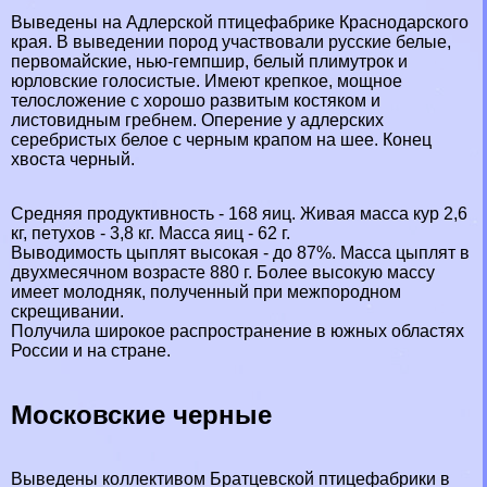
Выведены на Адлерской птицефабрике Краснодарского
края. В выведении пород участвовали русские белые,
первомайские, нью-гемпшир, белый плимутрок и
юрловские голосистые. Имеют крепкое, мощное
телосложение с хорошо развитым костяком и
листовидным гребнем. Оперение у
адлерских
серебристых
белое с черным крапом на шее. Конец
хвоста черный.
Средняя продуктивность - 168 яиц. Живая масса кур 2,6
кг, пeтyxов - 3,8 кг. Масса яиц - 62 г.
Выводимость цыплят высокая - до 87%. Масса цыплят в
двухмecячном возрасте 880 г. Более высокую массу
имеет молодняк, полученный при межпородном
скрещивании.
Получила широкое распространение в южных областях
России и на стране.
Московские черные
Выведены коллективом Братцевской птицефабрики в