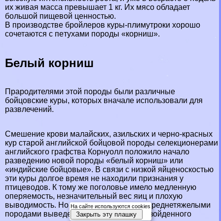
их живая масса превышает 1 кг. Их мясо обладает
большой пищевой ценностью.
В производстве бройлеров куры-плимутроки хорошо
сочетаются с пeтyxами породы «корниш».
Белый корниш
Прародителями этой породы были различные
бойцовские куры, которых вначале использовали для
развлечений.
Смешение крови малайских, азильских и черно-красных
кур старой английской бойцовой породы селекционерами
английского графства Корнуолл положило начало
разведению новой породы «белый корниш» или
«индийские бойцовые». В связи с низкой яйценоскостью
эти куры долгое время не находили признания у
птицеводов. К тому же поголовье имело медленную
оперяемость, незначительный вес яиц и плохую
выводимость. Но при скрещивании со среднетяжелыми
На сайте используются cookies
породами выведены бройлеры непревзойденного
Закрыть эту плашку