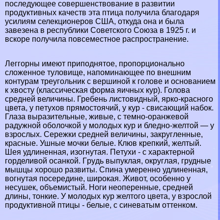
последующее совершенствование в развитии
продуктивных качеств эта птица получила благодаря
усилиям селекционеров США, откуда она и была
завезена в республики Советского Союза в 1925 г. и
вскоре получила повсеместное распространение.
Леггорны имеют приподнятое, пропорционально
сложенное туловище, напоминающее по внешним
контурам треугольник с вершиной к голове и основанием
к хвосту (классическая форма яичных кур). Голова
средней величины. Гребень листовидный, ярко-красного
цвета, у пeтyxов прямостоячий, у кур - свисающий набок.
Глаза выразительные, живые, с темно-оранжевой
радужной оболочкой у молодых кур и бледно-желтой — у
взрослых. Сережки средней величины, закругленные,
красные. Ушные мочки белые. Клюв крепкий, желтый.
Шея удлиненная, изогнутая. Пeтyxи - с хаpaктерной
горделивой осанкой. Гpyдь выпуклая, округлая, грудные
мышцы хорошо развиты. Спина умеренно удлиненная,
вогнутая посередине, широкая. Живот, особенно у
несушек, объемистый. Ноги неоперенные, средней
длины, тонкие. У молодых кур желтого цвета, у взрослой
продуктивной птицы - белые, с синеватым оттенком.