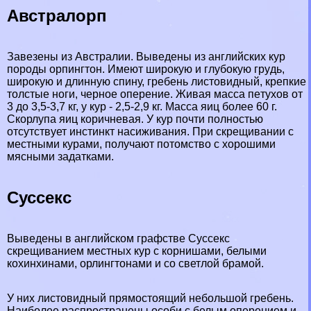
Австралорп
Завезены из Австралии. Выведены из
английских кур
породы орпингтон. Имеют широкую и глубокую гpyдь,
широкую и длинную спину, гребень листовидный, крепкие
толстые ноги, черное оперение. Живая масса пeтyxов от
3 до 3,5-3,7 кг, у кур - 2,5-2,9 кг. Масса яиц более 60 г.
Скорлупа яиц коричневая. У кур почти полностью
отсутствует инстинкт насиживания. При скрещивании с
местными курами, получают потомство с хорошими
мясными задатками.
Сусceкc
Выведены в английском графстве
Сусceкc
скрещиванием местных кур с корнишами, белыми
кохинхинами, орлингтонами и со светлой брамой.
У них листовидный прямостоящий небольшой гребень.
Наиболее распространены особи с белым оперением и