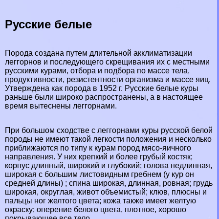
Русские белые
Порода создана путем длительной акклиматизации
леггорнов и последующего скрещивания их с местными
русскими курами, отбора и подбора по массе тела,
продуктивности, резистентности организма и массе яиц.
Утверждена как порода в 1952 г. Русские белые куры
раньше были широко распространены, а в настоящее
время вытеснены леггорнами.
При большом сходстве с леггорнами куры
русской белой
породы
не имеют такой легкости положения и несколько
приближаются по типу к курам пород мясо-яичного
направления. У них крепкий и более грубый костяк;
корпус длинный, широкий и глубокий; голова недлинная,
широкая с большим листовидным гребнем (у кур он
средней длины) ; спина широкая, длинная, ровная; гpyдь
широкая, округлая, живот объемистый; клюв, плюсны и
пальцы ног желтого цвета; кожа также имеет желтую
окраску; оперение белого цвета, плотное, хорошо
покрывающее все тело.