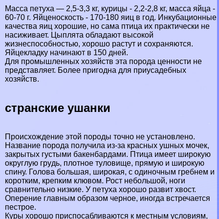
Масса пeтyxа — 2,5-3,3 кг, курицы - 2,2-2,8 кг, масса яйца -
60-70 г. Яйценоскость - 170-180 яиц в год. Инкубационные
качества яиц хорошие, но сама птица их пpaктически не
насиживает. Цыплята обладают высокой
жизнеспособностью, хорошо растут и сохраняются.
Яйцекладку начинают в 150 дней.
Для промышленных хозяйств эта порода ценности не
представляет. Более пригодна для приусадебных
хозяйств.
стрaнcкие ушанки
Происхождение этой породы точно не установлено.
Название порода получила из-за красных ушных мочек,
закрытых густыми бакенбардами. Птица имеет широкую
округлую гpyдь, плотное туловище, прямую и широкую
спину. Голова большая, широкая, с одиночным гребнем и
коротким, крепким клювом. Рост небольшой, ноги
сравнительно низкие. У пeтyxа хорошо развит хвост.
Оперение главным образом черное, иногда встречается
пестрое.
Куры хорошо приспосабливаются к местным условиям,