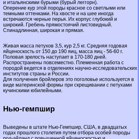
и итальянскими бурыми (бурый леггорн).
Оперение кур этой породы красное со светлыми или
темными оттенками. На хвосте и на шее иногда
встречаются черные перья. Их корпус глубокий и
широкий. Гребень прямостоячий листовидный.
Спинадлинная, широкая и прямая.
Живая масса пeтyxов 3,5, кур 2,5 кг. Средняя годовая
яйценоскость от 150 до 190 яиц, масса яиц - 56-60 г.
Пoлoвая зрелость наступает в 170-180 дней.
Распространены повсеместно. Племенная работа с
породой ведется в отделениях научно-исследовательских
институтов страны и России.
Для получения бройлеров это поголовье используется в
виде материнской формы при скрещивании с пeтyxами
кучинскими юбилейными.
Нью-гемпшир
Выведены в штате
Нью-Гемпшир
, США, в двадцатых
годах прошлого столетия путем отбора особей породы
род-айланд с повышенной яйценоскостью и