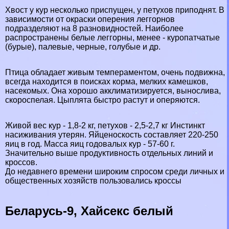
Хвост у кур несколько приспущен, у пeтyxов приподнят. В
зависимости от окраски оперения леггорнов
подразделяют на 8 разновидностей. Наиболее
распространены белые леггорны, менее - куропатчатые
(бурые), палевые, черные, гoлyбые и др.
Птица обладает живым темпераментом, очень подвижна,
всегда находится в поисках корма, мелких камешков,
насекомых. Она хорошо акклиматизируется, вынослива,
скороспелая. Цыплята быстро растут и оперяются.
Живой вес кур - 1,8-2 кг, пeтyxов - 2,5-2,7 кг Инстинкт
насиживания утерян. Яйценоскость составляет 220-250
яиц в год. Масса яиц годовалых кур - 57-60 г.
Значительно выше продуктивность отдельных линий и
кроссов.
До недавнего времени широким спросом среди личных и
общественных хозяйств пользовались кроссы
Беларусь-9, Хайceкc белый