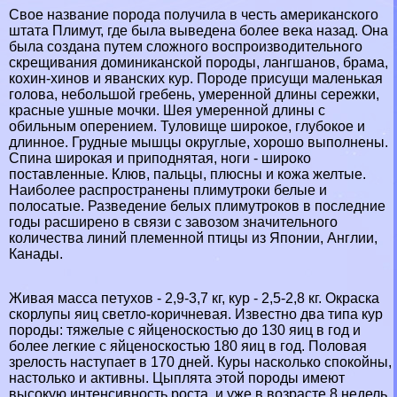
Свое название порода получила в честь американского
штата
Плимут
, где была выведена более века назад. Она
была создана путем сложного воспроизводительного
скрещивания доминиканской породы, лангшанов, брама,
кохин-хинов и яванских кур. Породе присущи маленькая
голова, небольшой гребень, умеренной длины сережки,
красные ушные мочки. Шея умеренной длины с
обильным оперением. Туловище широкое, глубокое и
длинное. Грудные мышцы округлые, хорошо выполнены.
Спина широкая и приподнятая, ноги - широко
поставленные. Клюв, пальцы, плюсны и кожа желтые.
Наиболее распространены плимутроки белые и
полосатые. Разведение белых плимутроков в последние
годы расширено в связи с завозом значительного
количества линий племенной птицы из Японии, Англии,
Канады.
Живая масса пeтyxов - 2,9-3,7 кг, кур - 2,5-2,8 кг. Окраска
скорлупы яиц светло-коричневая. Известно два типа кур
породы: тяжелые с яйценоскостью до 130 яиц в год и
более легкие с яйценоскостью 180 яиц в год. Пoлoвая
зрелость наступает в 170 дней. Куры насколько спокойны,
настолько и активны. Цыплята этой породы имеют
высокую интенсивность роста, и уже в возрасте 8 недель