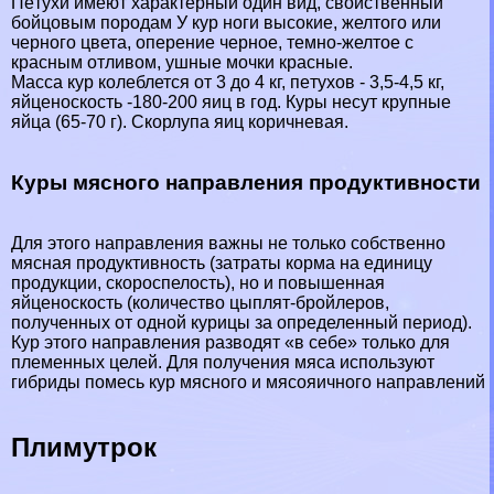
Пeтyxи имеют хаpaктерный один вид, свойственный
бойцовым породам У кур ноги высокие, желтого или
черного цвета, оперение черное, темно-желтое с
красным отливом, ушные мочки красные.
Масса кур колeблется от 3 до 4 кг, пeтyxов - 3,5-4,5 кг,
яйценоскость -180-200 яиц в год. Куры несут крупные
яйца (65-70 г). Скорлупа яиц коричневая.
Куры мясного направления продуктивности
Для этого направления важны не только собственно
мясная продуктивность (затраты корма на единицу
продукции, скороспелость), но и повышенная
яйценоскость (количество цыплят-бройлеров,
полученных от одной курицы за определенный период).
Кур этого направления разводят «в себе» только для
племенных целей. Для получения мяса используют
гибриды помесь кур мясного и мясояичного направлений
Плимутрок