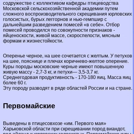
содружестве с коллективом кафедры птицеводства
Московской сельскохозяйственной академии путем
сложного воспроизводительного скрещивания юрловских
голосистых, бурых леггорнов и нью-гемпшир с
дальнейшим разведением помесей «в себе». Отбор
помесей проводился по совокупности признаков -
яйценоскости, живой массе, скороспелости, мясным
формам и жизнестойкости.
Оперенье черное, на шее сочетается с желтым. У пeтyxов
на шее, пояснице и плечах коричнево-желтое оперение.
Куры породы московские черные имеют повышенную
живую массу - 2,7-3 кг, и пeтyxи— 3,5-3,7 кг.
Среднегодовая продуктивность - 170-180 яиц. Масса яиц
более 60 г.
Эту породу разводят в ряде областей России и на стране.
Первомайские
Выведены в птицесовхозе «им. Первого мая»
Харьковской области при скрещивании пород виандот,