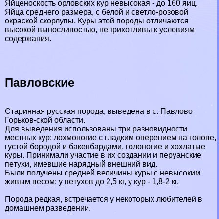
Яйценоскость
орловских кур
невысокая - до 160 яиц.
Яйца среднего размера, с белой и светло-розовой
окраской скорлупы. Куры этой породы отличаются
высокой выносливостью, неприхотливы к условиям
содержания.
Павловские
Старинная русская порода, выведена в с. Павлово
Горьков-ской области.
Для выведения использованы три разновидности
местных кур: лохмоногие с гладким оперением на голове,
густой бородой и бакенбардами, голоногие и хохлатые
куры. Принимали участие в их создании и перуанские
пeтyxи, имевшие нарядный внешний вид.
Были получены средней величины куры с невысоким
живым весом: у пeтyxов до 2,5 кг, у кур - 1,8-2 кг.
Порода редкая, встречается у некоторых любителей в
домашнем разведении.