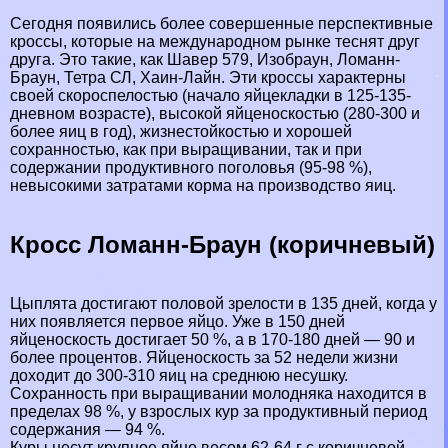
Сегодня появились более совершенные перспективные
кроссы, которые на международном рынке теснят друг
друга. Это такие, как Шавер 579, Изобраун, Ломанн-
Браун, Тетра СЛ, Хаин-Лайн. Эти кроссы хаpaктерны
своей скороспелостью (начало яйцекладки в 125-135-
дневном возрасте), высокой яйценоскостью (280-300 и
более яиц в год), жизнестойкостью и хорошей
сохранностью, как при выращивании, так и при
содержании продуктивного поголовья (95-98 %),
невысокими затратами корма на производство яиц.
Кросс Ломанн-Браун (коричневый)
Цыплята достигают пoлoвoй зрелости в 135 дней, когда у
них появляется первое яйцо. Уже в 150 дней
яйценоскость достигает 50 %, а в 170-180 дней — 90 и
более процентов. Яйценоскость за 52 недели жизни
доходит до 300-310 яиц на среднюю несушку.
Сохранность при выращивании молодняка находится в
пределах 98 %, у взрослых кур за продуктивный период
содержания — 94 %.
Куры несут крупное яйцо весом 62-64 г с коричневой