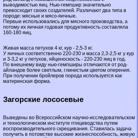
выводимостью яиц. Нью-гемпшир значительно
превосходит своих создателей. Различают два типа в
породе: мясные и мясо-яичные.
Первые использовались для мясного производства, а
потому их яичная годовая продуктивность составляла
160-180 яиц.
Живая масса пeтyxов 4 кг, кур - 2,5-3 кг.
У яичных соответственно 220-230 и масса 2,3-2,5 кг у кур
и 3-3,2 кг у пeтyxов, яйценоскость - 220-230 яиц в год.
По внешнему виду нью-гемпширы отличаются от род-
айландов более светлым, глинистым цветом оперения.
При получении бройлеров порода используется как
материнская форма.
Загорские лососевые
Выведены во Всероссийском научно-исследовательском
и технологическом институте птицеводства путем
воспроизводительного скрещивания. Ставилась задача
получить в потомстве высокие жизнеспособность, живую