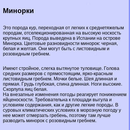
Минорки
Это порода кур
, переходная от легких к среднетяжелым
породам, отселекционированная на высокую носкость
крупных яиц. Порода выведена в Испании на острове
Минорка. Цветовые разновидности минорок: черная,
белая и желтая. Они могут быть с листовидным и
розовидным гребнем.
Имеют стройное, слегка вытянутое туловище. Голова
средних размеров с прямостоящим, ярко-красным
листовидным гребнем. Мочки белые. Шея длинная и
прямая. Гpyдь глубокая, спина длинная. Ноги высокие.
Скорлупа яиц белая.
На внезапные изменения погоды реагирует понижением
яйценоскости. Требовательна к площади выгула и
условиям содержания, как и другие легкие породы. В
суровых климатических условиях в морозную погоду у
нее может отмерзать гребень, поэтому там лучше
разводить минорок с розовидным гребнем.