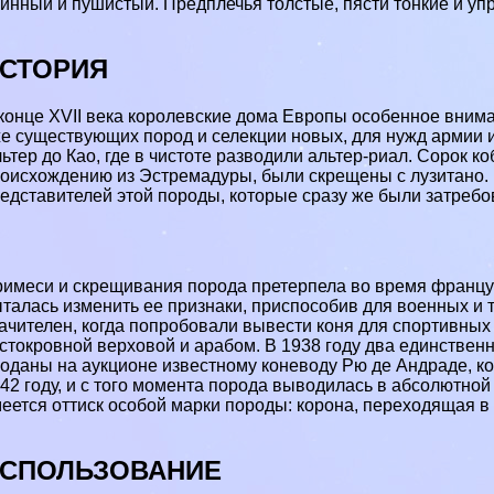
инный и пушистый. Предплечья толстые, пясти тонкие и уп
СТОРИЯ
конце XVII века королевские дома Европы особенное вним
е существующих пород и селекции новых, для нужд армии и
ьтер до Као, где в чистоте разводили альтер-риал. Сорок к
оисхождению из Эстремадуры, были скрещены с лузитано. 
едставителей этой породы, которые сразу же были затреб
имеси и скрещивания порода претерпела во время французс
талась изменить ее признаки, приспособив для военных и
ачителен, когда попробовали вывести коня для спортивных
стокровной верховой и арабом. В 1938 году два единствен
оданы на аукционе известному коневоду Рю де Андраде, ко
42 году, и с того момента порода выводилась в абсолютной 
еется оттиск особой марки породы: корона, переходящая в
СПОЛЬЗОВАНИЕ