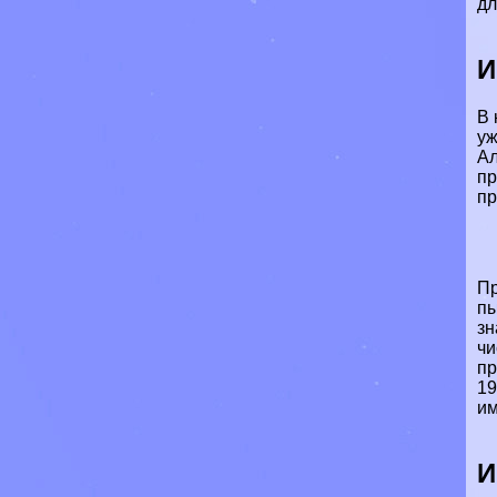
дл
И
В 
уж
Ал
пр
пр
Пр
пы
зн
чи
пр
19
им
И