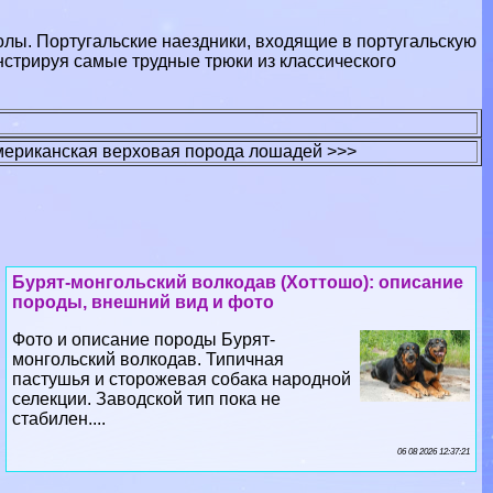
олы. Португальские наездники, входящие в португальскую
нстрируя самые трудные трюки из классического
ериканская верховая порода лошадей >>>
Бурят-монгольский волкодав (Хоттошо): описание
породы, внешний вид и фото
Фото и описание породы Бурят-
монгольский волкодав. Типичная
пастушья и сторожевая собака народной
селекции. Заводской тип пока не
стабилен....
06 08 2026 12:37:21