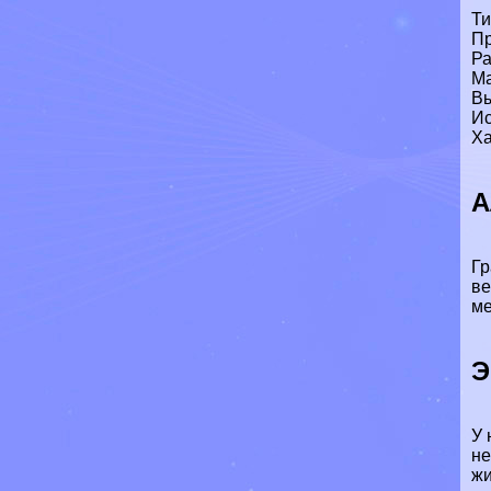
Ти
Пр
Ра
Ма
Вы
Ис
Ха
А
Гр
ве
ме
Э
У 
не
жи