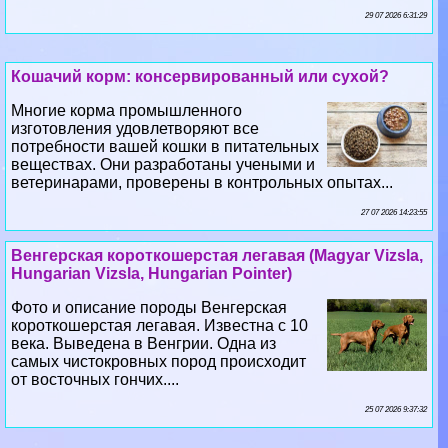
29 07 2026 6:31:29
Кошачий корм: консервированный или сухой?
Многие корма промышленного
изготовления удовлетворяют все
потребности вашей кошки в питательных
веществах. Они разработаны учеными и
ветеринарами, проверены в контрольных опытах...
27 07 2026 14:23:55
Венгерская короткошерстая легавая (Magyar Vizsla,
Hungarian Vizsla, Hungarian Pointer)
Фото и описание породы Венгерская
короткошерстая легавая. Известна с 10
века. Выведена в Венгрии. Одна из
самых чистокровных пород происходит
от восточных гончих....
25 07 2026 9:37:32