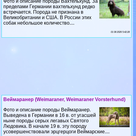
Фото и описание породы Вахтельхунд. За
пределами Германии вахтельхунд редко
встречается. Порода не признана в
Великобритании и США. В России этих
собак небольшое количество....
01 08 2026 5:42:28
Веймаранер (Weimaraner, Weimaraner Vorsterhund)
Фото и описание породы Веймаранер.
Выведена в Германии в 16 в. от угасшей
ныне породы серых легавых Святого
Людовика. В начале 19 в. эту породу
усовершенствовали эрцгерцоги Веймарские....