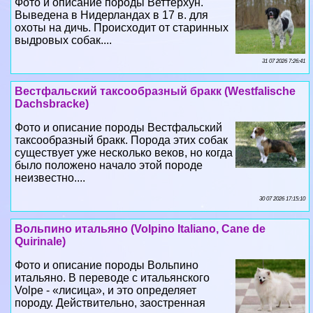
Фото и описание породы Веттерхун.
Выведена в Нидерландах в 17 в. для
охоты на дичь. Происходит от старинных
выдровых собак....
31 07 2026 7:26:41
Вестфальский таксообразный бpaкк (Westfalische
Dachsbracke)
Фото и описание породы Вестфальский
таксообразный бpaкк. Порода этих собак
существует уже несколько веков, но когда
было положено начало этой породе
неизвестно....
30 07 2026 17:15:10
Вольпино итальяно (Volpino Italiano, Cane de
Quirinale)
Фото и описание породы Вольпино
итальяно. В переводе с итальянского
Volpe - «лисица», и это определяет
породу. Действительно, заостренная