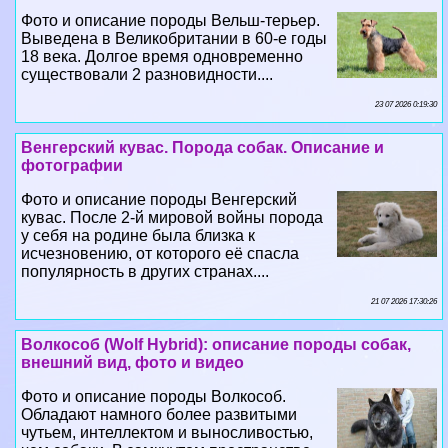
Фото и описание породы Вельш-терьер.
Выведена в Великобритании в 60-е годы
18 века. Долгое время одновременно
существовали 2 разновидности....
23 07 2026 0:19:30
Венгерский кувас. Порода собак. Описание и
фотографии
Фото и описание породы Венгерский
кувас. После 2-й мировой войны порода
у себя на родине была близка к
исчезновению, от которого её спасла
популярность в других странах....
21 07 2026 17:30:26
Волкособ (Wolf Hybrid): описание породы собак,
внешний вид, фото и видео
Фото и описание породы Волкособ.
Обладают намного более развитыми
чутьем, интеллектом и выносливостью,