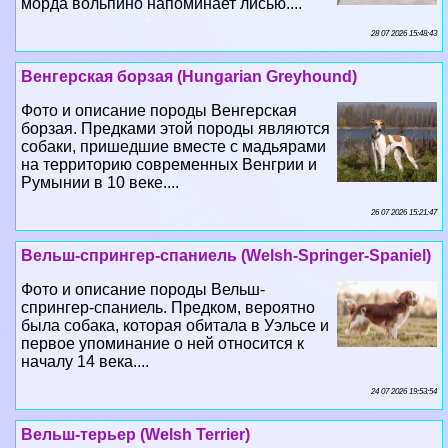
морда вольпино напоминает лисью....
28 07 2026 15:48:43
Венгерская борзая (Hungarian Greyhound)
Фото и описание породы Венгерская
борзая. Предками этой породы являются
собаки, пришедшие вместе с мадьярами
на территорию современных Венгрии и
Румынии в 10 веке....
26 07 2026 15:21:47
Вельш-спрингер-спаниель (Welsh-Springer-Spaniel)
Фото и описание породы Вельш-
спрингер-спаниель. Предком, вероятно
была собака, которая обитала в Уэльсе и
первое упоминание о ней относится к
началу 14 века....
24 07 2026 19:53:54
Вельш-терьер (Welsh Terrier)