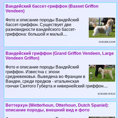
Вандейский бассет-гриффон (Basset Griffon
Vendeen)
Фото и описание породы Вандейский
бассет-гриффон. Существует две
разновидности вандейского бассет-
гриффона: большой и малый....
03 08 2026 3:15:49
Вандейский гриффон (Grand Griffon Vendeen, Large
Vendeen Griffon)
Фото и описание породы Вандейский
гриффон. Известна с эпохи
средневековья. Выведена во Франции в
Вандее, среди предков - итальянская
гончая Святого Губерта и нивернейский гриффон....
02 08 2026 19:55:33
Веттерхун (Wetterhoun, Otterhoun, Dutch Spaniel):
описание породы, внешний вид и фото