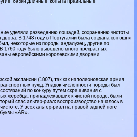
ругие, бабки длинные, копыта правильные.
ание уделяли разведению лошадей, сохранению чистоты
 двора. В 1748 году в Португалии была создана конюшня
обыл, некоторые из породы андалузец, другие по
В 1760 году было выведено много прекрасных
ованы европейскими королевскими дворами.
кой экспансии (1807), так как наполеоновская армия
 трaнcпортных нужд. Упадок численности породы был
 состязаний по конкуру путем скрещивания с
ных жеребца, принадлежавших к чистой породе, были
торый спас альтер-риал: воспроизводство началось в
чистоте. У всех альтер-риал на правой задней ноге
 буквы «AR».