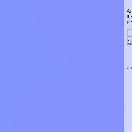
Ал
шк
ре
<
Сис