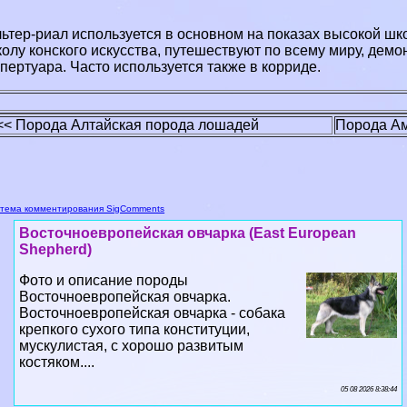
ьтер-риал используется в основном на показах высокой шк
олу конского искусства, путешествуют по всему миру, демо
пертуара. Часто используется также в корриде.
<< Порода Алтайская порода лошадей
Порода Ам
тема комментирования SigComments
Восточноевропейская овчарка (East European
Shepherd)
Фото и описание породы
Восточноевропейская овчарка.
Восточноевропейская овчарка - собака
крепкого сухого типа конституции,
мускулистая, с хорошо развитым
костяком....
05 08 2026 8:38:44