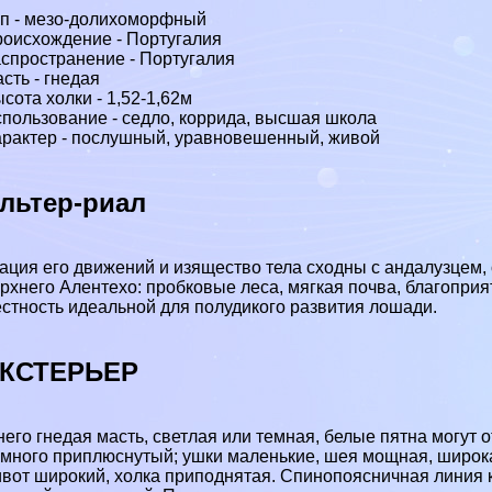
п - мезо-долихоморфный
оисхождение - Португалия
спространение - Португалия
сть - гнедая
сота холки - 1,52-1,62м
пользование - седло, коррида, высшая школа
paктер - послушный, уравновешенный, живой
льтер-риал
ация его движений и изящество тела сходны с андалузцем,
рхнего Алентехо: пробковые леса, мягкая почва, благопри
стность идеальной для полудикого развития лошади.
КСТЕРЬЕР
него гнедая масть, светлая или темная, белые пятна могут 
много приплюснутый; ушки маленькие, шея мощная, широкая
вот широкий, холка приподнятая. Спинопоясничная линия ко