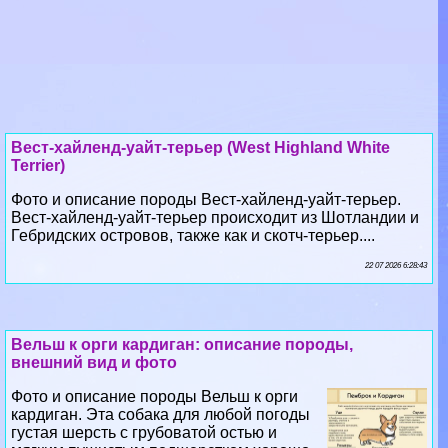
Вест-хайленд-уайт-терьер (West Highland White
Terrier)
Фото и описание породы Вест-хайленд-уайт-терьер.
Вест-хайленд-уайт-терьер происходит из Шотландии и
Гебридских островов, также как и скотч-терьер....
22 07 2026 6:28:43
Вельш к opги кардиган: описание породы,
внешний вид и фото
Фото и описание породы Вельш к opги
кардиган. Эта собака для любой погоды
густая шерсть с грубоватой остью и