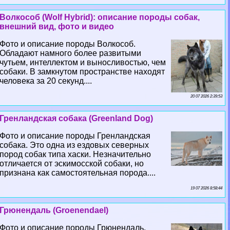
Волкособ (Wolf Hybrid): описание породы собак,
внешний вид, фото и видео
Фото и описание породы Волкособ.
Обладают намного более развитыми
чутьем, интеллектом и выносливостью, чем
собаки. В замкнутом прострaнcтве находят
человека за 20 секунд....
20 07 2026 2:39:53
Гренландская собака (Greenland Dog)
Фото и описание породы Гренландская
собака. Это одна из ездовых северных
пород собак типа хаски. Незначительно
отличается от эскимосской собаки, но
признана как самостоятельная порода....
19 07 2026 8:58:44
Грюнендаль (Groenendael)
Фото и описание породы Грюнендаль.