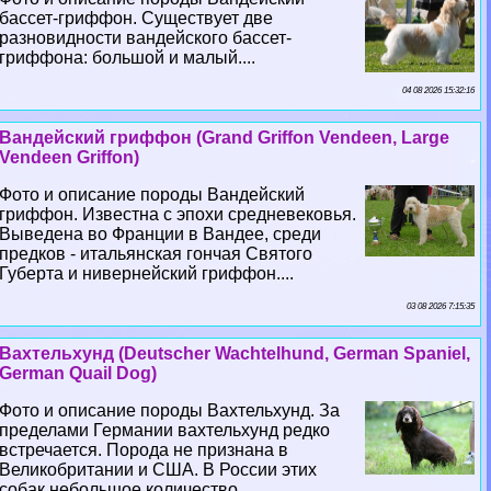
бассет-гриффон. Существует две
разновидности вандейского бассет-
гриффона: большой и малый....
04 08 2026 15:32:16
Вандейский гриффон (Grand Griffon Vendeen, Large
Vendeen Griffon)
Фото и описание породы Вандейский
гриффон. Известна с эпохи средневековья.
Выведена во Франции в Вандее, среди
предков - итальянская гончая Святого
Губерта и нивернейский гриффон....
03 08 2026 7:15:35
Вахтельхунд (Deutscher Wachtelhund, German Spaniel,
German Quail Dog)
Фото и описание породы Вахтельхунд. За
пределами Германии вахтельхунд редко
встречается. Порода не признана в
Великобритании и США. В России этих
собак небольшое количество....