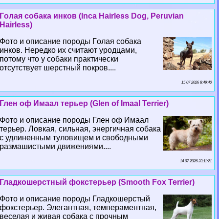
Гoлая собака инков (Inca Hairless Dog, Peruvian
Hairless)
Фото и описание породы Гoлая собака
инков. Нередко их считают уpoдцами,
потому что у собаки пpaктически
отсутствует шерстный покров....
15 07 2026 8:49:40
Глен оф Имаал терьер (Glen of Imaal Terrier)
Фото и описание породы Глен оф Имаал
терьер. Ловкая, сильная, энергичная собака
с удлиненным туловищем и свободными
размашистыми движениями....
14 07 2026 23:11:21
Гладкошерстный фокстерьер (Smooth Fox Terrier)
Фото и описание породы Гладкошерстый
фокстерьер. Элегантная, темпераментная,
веселая и живая собака с прочным