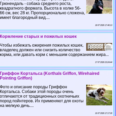
Грюнендаль - собака среднего роста,
квадратного формата. Высота в холке 56-
66 см, вес 28 кг. Пропорционально сложена,
имеет благородный вид....
18 07 2026 17:40:13
Кормление старых и пожилых кошек
Чтобы избежать ожирения пожилых кошек,
владелец должен или снизить количество
корма, или давать корм с меньшим содержанием жира...
17 07 2026 23:24:44
Гриффон Кортальса (Korthals Griffon, Wirehaired
Pointing Griffon)
Фото и описание породы Гриффон
Кортальса. Собаки этой породы очень
отличаются от традиционных охотничьих
пород пойнтеров. Их применяют для охоты
на мелкую дичь....
16 07 2026 17:17:30