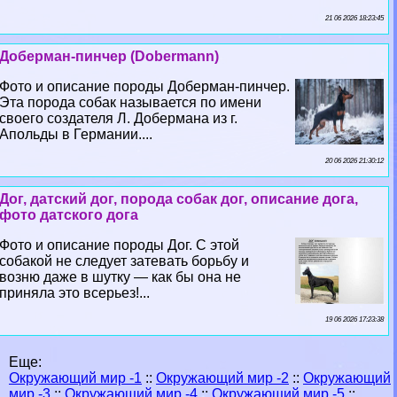
21 06 2026 18:23:45
Доберман-пинчер (Dobermann)
Фото и описание породы Доберман-пинчер.
Эта порода собак называется по имени
своего создателя Л. Добермана из г.
Апольды в Германии....
20 06 2026 21:30:12
Дог, датский дог, порода собак дог, описание дога,
фото датского дога
Фото и описание породы Дог. С этой
собакой не следует затевать борьбу и
возню даже в шутку — как бы она не
приняла это всерьез!...
19 06 2026 17:23:38
Еще:
Окружающий мир -1
::
Окружающий мир -2
::
Окружающий
мир -3
::
Окружающий мир -4
::
Окружающий мир -5
::