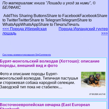
По материалам: книга "Лошади и уход за ними", ©
БЕЛФАКС
AddThis Sharing Buttons
Share to Facebook
Facebook
Share
to Twitter
Twitter
Share to Telegram
Telegram
Share to
WhatsApp
WhatsApp
Share to Печать
Печать
<<< Порода Иберийская
Порода Ирландский гунтер
лошадь
>>>
Система комментирования SigComments
Бурят-монгольский волкодав (Хоттошо): описание
породы, внешний вид и фото
Фото и описание породы Бурят-
монгольский волкодав. Типичная пастушья
и сторожевая собака народной селекции.
Заводской тип пока не стабилен....
07 08 2026 14:17:41
Восточноевропейская овчарка (East European