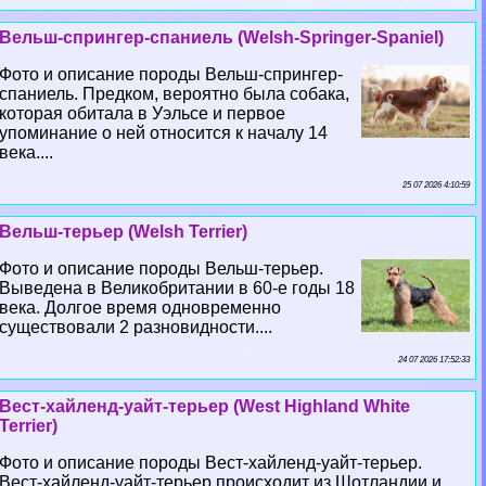
Вельш-спрингер-спаниель (Welsh-Springer-Spaniel)
Фото и описание породы Вельш-спрингер-
спаниель. Предком, вероятно была собака,
которая обитала в Уэльсе и первое
упоминание о ней относится к началу 14
века....
25 07 2026 4:10:59
Вельш-терьер (Welsh Terrier)
Фото и описание породы Вельш-терьер.
Выведена в Великобритании в 60-е годы 18
века. Долгое время одновременно
существовали 2 разновидности....
24 07 2026 17:52:33
Вест-хайленд-уайт-терьер (West Highland White
Terrier)
Фото и описание породы Вест-хайленд-уайт-терьер.
Вест-хайленд-уайт-терьер происходит из Шотландии и