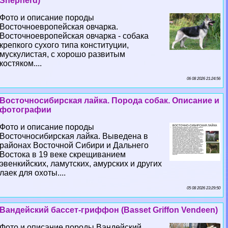
Shepherd)
Фото и описание породы
Восточноевропейская овчарка.
Восточноевропейская овчарка - собака
крепкого сухого типа конституции,
мускулистая, с хорошо развитым
костяком....
06 08 2026 21:24:56
Восточносибирская лайка. Порода собак. Описание и
фотографии
Фото и описание породы
Восточносибирская лайка. Выведена в
районах Восточной Сибири и Дальнего
Востока в 19 веке скрещиванием
эвенкийских, ламутских, амурских и других
лаек для охоты....
05 08 2026 23:29:50
Вандейский бассет-гриффон (Basset Griffon Vendeen)
Фото и описание породы Вандейский