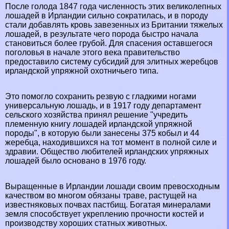
После голода 1847 года численность этих великолепных
лошадей в Ирландии сильно сократилась, и в породу
стали добавлять кровь завезенных из Британии тяжелых
лошадей, в результате чего порода быстро начала
становиться более грубой. Для спасения оставшегося
поголовья в начале этого века правительство
предоставило систему субсидий для элитных жеребцов
ирландской упряжной охотничьего типа.
Это помогло сохранить резвую с гладкими ногами
универсальную лошадь, и в 1917 году департамент
сельского хозяйства принял решение "учредить
племенную книгу лошадей ирландской упряжной
породы", в которую были занесены 375 кобыл и 44
жеребца, находившихся на тот момент в полной силе и
здравии. Общество любителей ирландских упряжных
лошадей было основано в 1976 году.
Выращенные в Ирландии лошади своим превосходным
качеством во многом обязаны траве, растущей на
известняковых почвах пастбищ. Богатая минералами
земля способствует укреплению прочности костей и
производству хороших статных животных.