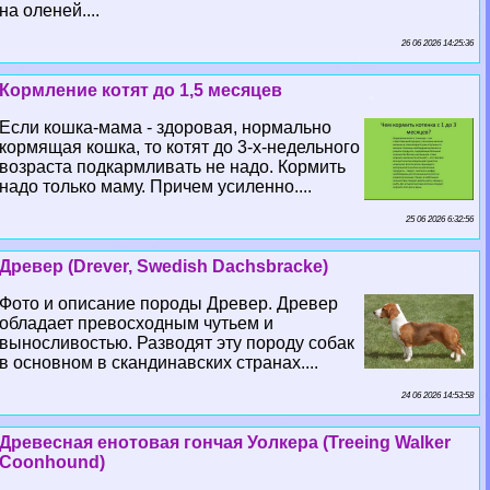
на оленей....
26 06 2026 14:25:36
Кормление котят до 1,5 месяцев
Если кошка-мама - здоровая, нормально
кормящая кошка, то котят до 3-х-недельного
возраста подкармливать не надо. Кормить
надо только маму. Причем усиленно....
25 06 2026 6:32:56
Древер (Drever, Swedish Dachsbracke)
Фото и описание породы Древер. Древер
обладает превосходным чутьем и
выносливостью. Разводят эту породу собак
в основном в скандинавских странах....
24 06 2026 14:53:58
Древесная енотовая гончая Уолкера (Treeing Walker
Coonhound)