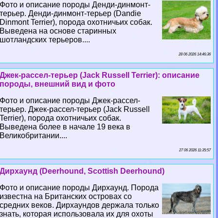
Фото и описание породы Денди-динмонт-
терьер. Денди-динмонт-терьер (Dandie
Dinmont Terrier), порода охотничьих собак.
Выведена на основе старинных
шотландских терьеров....
28 06 2026 14:46:36
Джек-рассел-терьер (Jack Russell Terrier): описание
породы, внешний вид и фото
Фото и описание породы Джек-рассел-
терьер. Джек-рассел-терьер (Jack Russell
Terrier), порода охотничьих собак.
Выведена более в начале 19 века в
Великобритании....
27 06 2026 11:35:57
Дирхаунд (Deerhound, Scottish Deerhound)
Фото и описание породы Дирхаунд. Порода
известна на Британских островах со
средних веков. Дирхаундов держала только
знать, которая использовала их для охоты