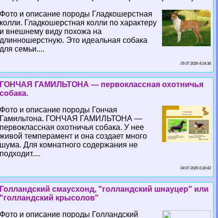
Фото и описание породы Гладкошерстная
колли. Гладкошерстная колли по хаpaктеру
и внешнему виду похожа на
длинношерстную. Это идеальная собака
для семьи....
05 07 2026 4:14:38
ГОНЧАЯ ГАМИЛЬТОНА — первоклассная охотничья
собака.
Фото и описание породы Гончая
Гамильтона. ГОНЧАЯ ГАМИЛЬТОНА —
первоклассная охотничья собака. У нее
живой темперамент и она создает много
шума. Для комнатного содержания не
подходит....
04 07 2026 0:30:43
Голландский смаусхонд, "голландский шнауцер" или
"голландский крысолов"
Фото и описание породы Голландский