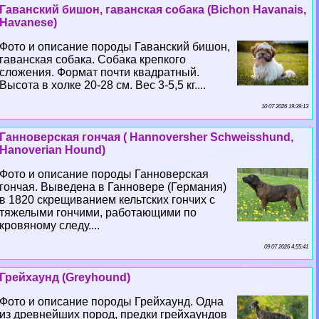
Гаванский бишон, гаванская собака (Bichon Havanais,
Havanese)
Фото и описание породы Гаванский бишон,
гаванская собака. Собака крепкого
сложения. Формат почти квадратный.
Высота в холке 20-28 см. Вес 3-5,5 кг....
10 07 2026 19:39:13
Ганноверская гончая ( Hannoversher Schweisshund,
Hanoverian Hound)
Фото и описание породы Ганноверская
гончая. Выведена в Ганновере (Германия)
в 1820 скрещиванием кельтских гончих с
тяжелыми гончими, работающими по
кровяному следу....
09 07 2026 4:55:41
Грейхаунд (Greyhound)
Фото и описание породы Грейхаунд. Одна
из древнейших пород, предки грейхаундов