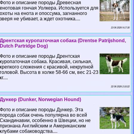
Фото и описание породы Древесная
енотовая гончая Уолкера. Используется для
охоты на енота и опоссума, загнанного
зверя не убивает, а ждет охотника....
23 06 2026 9:17:30
Дрентская куропаточная собака (Drentse Patrijshond,
Dutch Partridge Dog)
Фото и описание породы Дрентская
куропаточная собака. Красивая, сильная,
крепкого сложения с красивой, некрупной
головой. Высота в холке 58-66 см, вес 21-23
кг....
22 06 2026 2:10:22
Дункер (Dunker, Norwegian Hound)
Фото и описание породы Дункер. Эта
порода собак очень популярна во всей
Скандинавии, особенно в Швеции, но не
признана Английским и Американским
клубами собаководства....