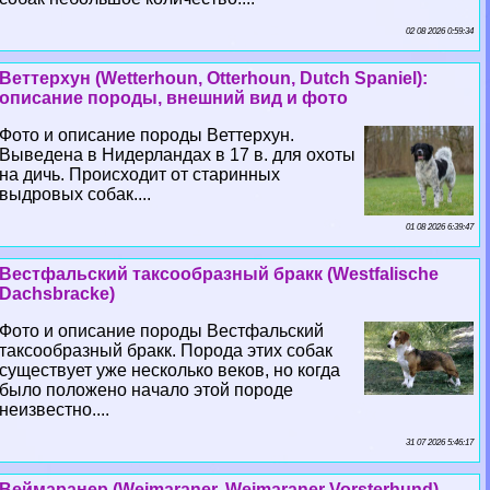
02 08 2026 0:59:34
Веттерхун (Wetterhoun, Otterhoun, Dutch Spaniel):
описание породы, внешний вид и фото
Фото и описание породы Веттерхун.
Выведена в Нидерландах в 17 в. для охоты
на дичь. Происходит от старинных
выдровых собак....
01 08 2026 6:39:47
Вестфальский таксообразный бpaкк (Westfalische
Dachsbracke)
Фото и описание породы Вестфальский
таксообразный бpaкк. Порода этих собак
существует уже несколько веков, но когда
было положено начало этой породе
неизвестно....
31 07 2026 5:46:17
Веймаранер (Weimaraner, Weimaraner Vorsterhund)