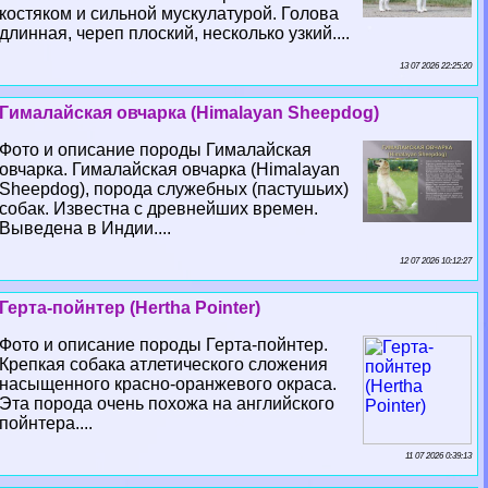
костяком и сильной мускулатурой. Голова
длинная, череп плоский, несколько узкий....
13 07 2026 22:25:20
Гималайская овчарка (Himalayan Sheepdog)
Фото и описание породы Гималайская
овчарка. Гималайская овчарка (Himalayan
Sheepdog), порода служебных (пастушьих)
собак. Известна с древнейших времен.
Выведена в Индии....
12 07 2026 10:12:27
Герта-пойнтер (Hertha Pointer)
Фото и описание породы Герта-пойнтер.
Крепкая собака атлетического сложения
насыщенного красно-оранжевого окраса.
Эта порода очень похожа на английского
пойнтера....
11 07 2026 0:39:13