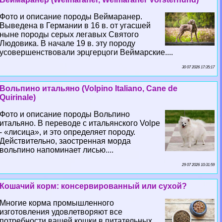
Фото и описание породы Веймаранер.
Выведена в Германии в 16 в. от угасшей
ныне породы серых легавых Святого
Людовика. В начале 19 в. эту породу
усовершенствовали эрцгерцоги Веймарские....
30 07 2026 17:35:17
Вольпино итальяно (Volpino Italiano, Cane de
Quirinale)
Фото и описание породы Вольпино
итальяно. В переводе с итальянского Volpe
- «лисица», и это определяет породу.
Действительно, заостренная морда
вольпино напоминает лисью....
29 07 2026 10:31:59
Кошачий корм: консервированный или сухой?
Многие корма промышленного
изготовления удовлетворяют все
потребности вашей кошки в питательных