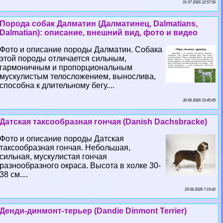
01 07 2026 12:57:56
Порода собак Далматин (Далматинец, Dalmatians,
Dalmatian): описание, внешний вид, фото и видео
Фото и описание породы Далматин. Собака
этой породы отличается сильным,
гармоничным и пропорциональным
мускулистым телосложением, вынослива,
способна к длительному бегу....
30 06 2026 15:45:45
Датская таксообразная гончая (Danish Dachsbracke)
Фото и описание породы Датская
таксообразная гончая. Небольшая,
сильная, мускулистая гончая
разнообразного окраса. Высота в холке 30-
38 см....
29 06 2026 7:19:42
Денди-динмонт-терьер (Dandie Dinmont Terrier)