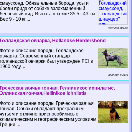
смаусхонд. Обязательные борода, усы и
брови придают собаке взлохмаченный
беспечный вид. Высота в холке 35,5 - 43 см.
Вес 9 - 10 кг....
03 07 2026 21:11:55
Голландская овчарка, Hollandse Herdershond
Фото и описание породы Голландская
овчарка. Современный стандарт
голландской овчарки был утверждён FCI в
1960 году....
02 07 2026 11:45:35
Греческая заячья гончая, Геллиникос ихнилатис,
Эллинская гончая,Hellinikos Ichnilatis
Фото и описание породы Греческая заячья
гончая. Собаки обладают прекрасным
чутьем и отлично приспособились к
климатическим и географическим условиям
Греции....