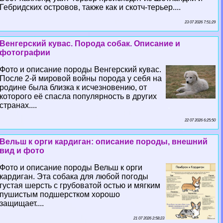
Гебридских островов, также как и скотч-терьер....
23 07 2026 7:51:29
Венгерский кувас. Порода собак. Описание и
фотографии
Фото и описание породы Венгерский кувас.
После 2-й мировой войны порода у себя на
родине была близка к исчезновению, от
которого её спасла популярность в других
странах....
22 07 2026 6:25:50
Вельш к opги кардиган: описание породы, внешний
вид и фото
Фото и описание породы Вельш к opги
кардиган. Эта собака для любой погоды
густая шерсть с грубоватой остью и мягким
пушистым подшерстком хорошо
защищает....
21 07 2026 2:58:23