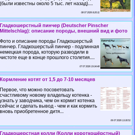
(были известны около 5 тыс. лет назад)....
08 07 2026 8:20:11
Гладкошерстный пинчер (Deutscher Pinscher
Mittelschlag): описание породы, внешний вид и фото
Фото и описание породы Гладкошерстый
пинчер. Гладкошерстый пинчер - подлинная
немецкая порода, которую разводили в
чистоте еще в конце прошлого столетия....
07 07 2026 19:34:48
Кормление котят от 1,5 до 7-10 месяцев
Первое, что можно посоветовать
счастливому новому владельцу котенка -
узнать у заводчика, чем он кормит котенка
сейчас и сделать вывод - чем и как кормить
вновь приобретенное дитя...
06 07 2026 13:30:51
Гладкошерстная колли (Колли короткошёрстный)