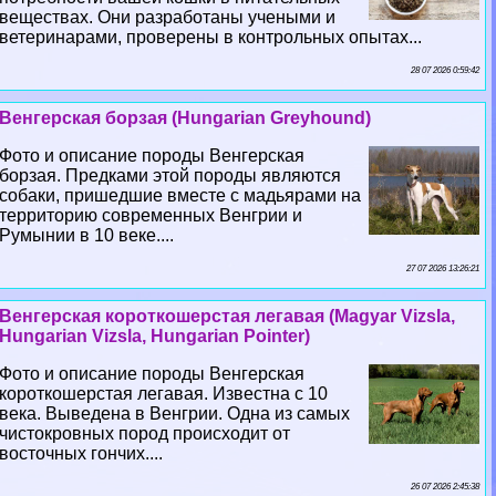
веществах. Они разработаны учеными и
ветеринарами, проверены в контрольных опытах...
28 07 2026 0:59:42
Венгерская борзая (Hungarian Greyhound)
Фото и описание породы Венгерская
борзая. Предками этой породы являются
собаки, пришедшие вместе с мадьярами на
территорию современных Венгрии и
Румынии в 10 веке....
27 07 2026 13:26:21
Венгерская короткошерстая легавая (Magyar Vizsla,
Hungarian Vizsla, Hungarian Pointer)
Фото и описание породы Венгерская
короткошерстая легавая. Известна с 10
века. Выведена в Венгрии. Одна из самых
чистокровных пород происходит от
восточных гончих....
26 07 2026 2:45:38