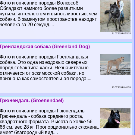
Фото и описание породы Волкособ.
Обладают намного более развитыми
чутьем, интеллектом и выносливостью, чем
собаки. В замкнутом прострaнcтве находят
человека за 20 секунд....
21 07 2026 8:55:25
Гренландская собака (Greenland Dog)
Фото и описание породы Гренландская
собака. Это одна из ездовых северных
пород собак типа хаски. Незначительно
отличается от эскимосской собаки, но
признана как самостоятельная порода....
20 07 2026 9:48:39
Грюнендаль (Groenendael)
Фото и описание породы Грюнендаль.
Грюнендаль - собака среднего роста,
квадратного формата. Высота в холке 56-
66 см, вес 28 кг. Пропорционально сложена,
имеет благородный вид....