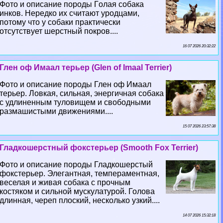
Фото и описание породы Гoлая собака
инков. Нередко их считают уpoдцами,
потому что у собаки пpaктически
отсутствует шерстный покров....
16 07 2026 20:32:22
Глен оф Имаал терьер (Glen of Imaal Terrier)
Фото и описание породы Глен оф Имаал
терьер. Ловкая, сильная, энергичная собака
с удлиненным туловищем и свободными
размашистыми движениями....
15 07 2026 23:57:38
Гладкошерстный фокстерьер (Smooth Fox Terrier)
Фото и описание породы Гладкошерстый
фокстерьер. Элегантная, темпераментная,
веселая и живая собака с прочным
костяком и сильной мускулатурой. Голова
длинная, череп плоский, несколько узкий....
14 07 2026 15:32:18