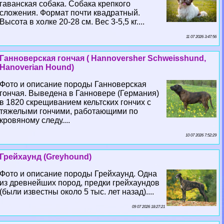
гаванская собака. Собака крепкого
сложения. Формат почти квадратный.
Высота в холке 20-28 см. Вес 3-5,5 кг....
11 07 2026 3:47:56
Ганноверская гончая ( Hannoversher Schweisshund,
Hanoverian Hound)
Фото и описание породы Ганноверская
гончая. Выведена в Ганновере (Германия)
в 1820 скрещиванием кельтских гончих с
тяжелыми гончими, работающими по
кровяному следу....
10 07 2026 7:52:29
Грейхаунд (Greyhound)
Фото и описание породы Грейхаунд. Одна
из древнейших пород, предки грейхаундов
(были известны около 5 тыс. лет назад)....
09 07 2026 18:27:21