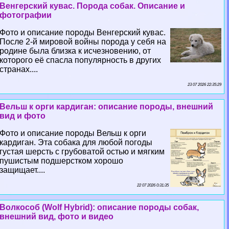
Венгерский кувас. Порода собак. Описание и
фотографии
Фото и описание породы Венгерский кувас.
После 2-й мировой войны порода у себя на
родине была близка к исчезновению, от
которого её спасла популярность в других
странах....
23 07 2026 22:35:29
Вельш к opги кардиган: описание породы, внешний
вид и фото
Фото и описание породы Вельш к opги
кардиган. Эта собака для любой погоды
густая шерсть с грубоватой остью и мягким
пушистым подшерстком хорошо
защищает....
22 07 2026 0:31:35
Волкособ (Wolf Hybrid): описание породы собак,
внешний вид, фото и видео