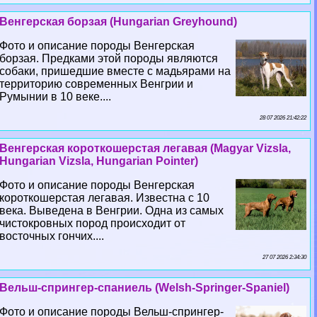
Венгерская борзая (Hungarian Greyhound)
Фото и описание породы Венгерская
борзая. Предками этой породы являются
собаки, пришедшие вместе с мадьярами на
территорию современных Венгрии и
Румынии в 10 веке....
28 07 2026 21:42:22
Венгерская короткошерстая легавая (Magyar Vizsla,
Hungarian Vizsla, Hungarian Pointer)
Фото и описание породы Венгерская
короткошерстая легавая. Известна с 10
века. Выведена в Венгрии. Одна из самых
чистокровных пород происходит от
восточных гончих....
27 07 2026 2:34:30
Вельш-спрингер-спаниель (Welsh-Springer-Spaniel)
Фото и описание породы Вельш-спрингер-