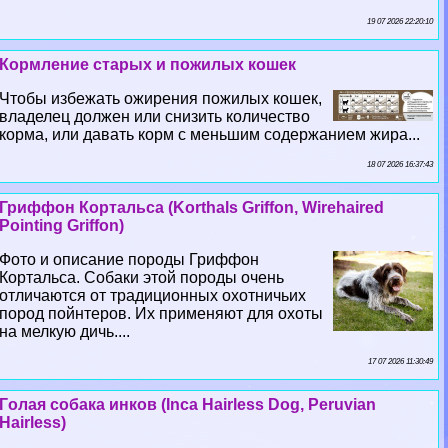
19 07 2026 22:20:10
Кормление старых и пожилых кошек
Чтобы избежать ожирения пожилых кошек,
владелец должен или снизить количество
корма, или давать корм с меньшим содержанием жира...
18 07 2026 16:37:43
Гриффон Кортальса (Korthals Griffon, Wirehaired
Pointing Griffon)
Фото и описание породы Гриффон
Кортальса. Собаки этой породы очень
отличаются от традиционных охотничьих
пород пойнтеров. Их применяют для охоты
на мелкую дичь....
17 07 2026 11:30:49
Гoлая собака инков (Inca Hairless Dog, Peruvian
Hairless)