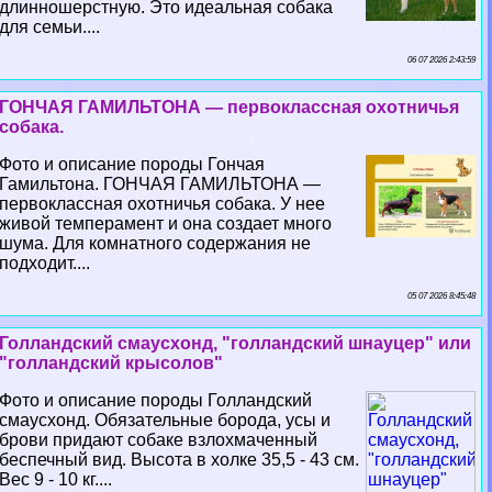
длинношерстную. Это идеальная собака
для семьи....
06 07 2026 2:43:59
ГОНЧАЯ ГАМИЛЬТОНА — первоклассная охотничья
собака.
Фото и описание породы Гончая
Гамильтона. ГОНЧАЯ ГАМИЛЬТОНА —
первоклассная охотничья собака. У нее
живой темперамент и она создает много
шума. Для комнатного содержания не
подходит....
05 07 2026 8:45:48
Голландский смаусхонд, "голландский шнауцер" или
"голландский крысолов"
Фото и описание породы Голландский
смаусхонд. Обязательные борода, усы и
брови придают собаке взлохмаченный
беспечный вид. Высота в холке 35,5 - 43 см.
Вес 9 - 10 кг....