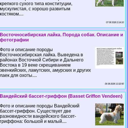
крепкого сухого типа конституции,
мускулистая, с хорошо развитым
костяком....
07 08 2026 2:14:10
Восточносибирская лайка. Порода собак. Описание и
фотографии
Фото и описание породы
Восточносибирская лайка. Выведена в
районах Восточной Сибири и Дальнего
Востока в 19 веке скрещиванием
эвенкийских, ламутских, амурских и других
лаек для охоты....
06 08 2026 13:32:50
Вандейский бассет-гриффон (Basset Griffon Vendeen)
Фото и описание породы Вандейский
бассет-гриффон. Существует две
разновидности вандейского бассет-
гриффона: большой и малый....