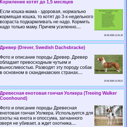
Кормление котят до 1,5 месяцев
Если кошка-мама - здоровая, нормально
кормящая кошка, то котят до 3-х-недельного
возраста подкармливать не надо. Кормить
надо только маму. Причем усиленно....
26 06 2026 13:31:32
Древер (Drever, Swedish Dachsbracke)
Фото и описание породы Древер. Древер
обладает превосходным чутьем и
выносливостью. Разводят эту породу собак
в основном в скандинавских странах....
25 06 2026 15:35:21
Древесная енотовая гончая Уолкера (Treeing Walker
Coonhound)
Фото и описание породы Древесная
енотовая гончая Уолкера. Используется для
охоты на енота и опоссума, загнанного
зверя не убивает, а ждет охотника....