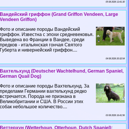
05 08 2026 13:41:30
Вандейский гриффон (Grand Griffon Vendeen, Large
Vendeen Griffon)
Фото и описание породы Вандейский
гриффон. Известна с эпохи средневековья.
Выведена во Франции в Вандее, среди
предков - итальянская гончая Святого
Губерта и нивернейский гриффон....
04 08 2026 20:32:54
Вахтельхунд (Deutscher Wachtelhund, German Spaniel,
German Quail Dog)
Фото и описание породы Вахтельхунд. За
пределами Германии вахтельхунд редко
встречается. Порода не признана в
Великобритании и США. В России этих
собак небольшое количество....
03 08 2026 16:41:56
Веттерхун (Wetterhoun, Otterhoun, Dutch Spaniel):