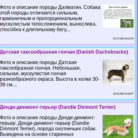
Фото и описание породы Далматин. Собака
этой породы отличается сильным,
гармоничным и пропорциональным
мускулистым телосложением, вынослива,
способна к длительному бегу....
01 07 2026 18:33:54
Датская таксообразная гончая (Danish Dachsbracke)
Фото и описание породы Датская
таксообразная гончая. Небольшая,
сильная, мускулистая гончая
разнообразного окраса. Высота в холке 30-
38 см....
30 06 2026 18:35:47
Денди-динмонт-терьер (Dandie Dinmont Terrier)
Фото и описание породы Денди-динмонт-
терьер. Денди-динмонт-терьер (Dandie
Dinmont Terrier), порода охотничьих собак.
Выведена на основе старинных