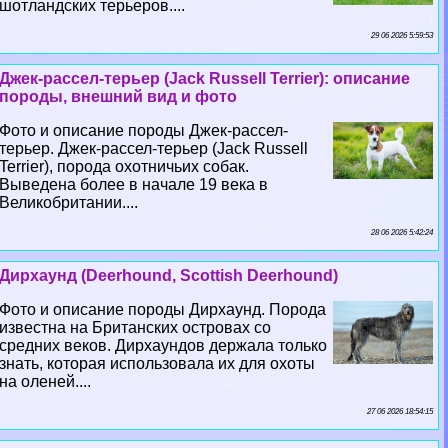
шотландских терьеров....
29 06 2026 5:59:53
Джек-рассел-терьер (Jack Russell Terrier): описание
породы, внешний вид и фото
Фото и описание породы Джек-рассел-
терьер. Джек-рассел-терьер (Jack Russell
Terrier), порода охотничьих собак.
Выведена более в начале 19 века в
Великобритании....
28 06 2026 5:42:24
Дирхаунд (Deerhound, Scottish Deerhound)
Фото и описание породы Дирхаунд. Порода
известна на Британских островах со
средних веков. Дирхаундов держала только
знать, которая использовала их для охоты
на оленей....
27 06 2026 18:54:15