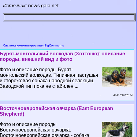
Источник
:
news.gala.net
Система комментирования SigComments
Бурят-монгольский волкодав (Хоттошо): описание
породы, внешний вид и фото
Фото и описание породы Бурят-
монгольский волкодав. Типичная пастушья
и сторожевая собака народной селекции.
Заводской тип пока не стабилен....
08 08 2026 8:51:14
Восточноевропейская овчарка (East European
Shepherd)
Фото и описание породы
Восточноевропейская овчарка.
Восточноевропейская овчарка - собака