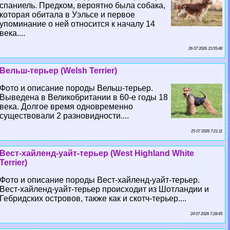
спаниель. Предком, вероятно была собака,
которая обитала в Уэльсе и первое
упоминание о ней относится к началу 14
века....
26 07 2026 15:55:48
Вельш-терьер (Welsh Terrier)
Фото и описание породы Вельш-терьер.
Выведена в Великобритании в 60-е годы 18
века. Долгое время одновременно
существовали 2 разновидности....
25 07 2026 7:21:11
Вест-хайленд-уайт-терьер (West Highland White
Terrier)
Фото и описание породы Вест-хайленд-уайт-терьер.
Вест-хайленд-уайт-терьер происходит из Шотландии и
Гебридских островов, также как и скотч-терьер....
24 07 2026 7:28:45