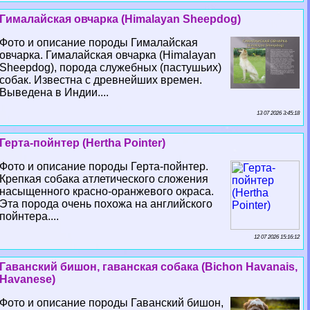
Гималайская овчарка (Himalayan Sheepdog)
Фото и описание породы Гималайская
овчарка. Гималайская овчарка (Himalayan
Sheepdog), порода служебных (пастушьих)
собак. Известна с древнейших времен.
Выведена в Индии....
13 07 2026 3:45:18
Герта-пойнтер (Hertha Pointer)
Фото и описание породы Герта-пойнтер.
Крепкая собака атлетического сложения
насыщенного красно-оранжевого окраса.
Эта порода очень похожа на английского
пойнтера....
12 07 2026 15:16:12
Гаванский бишон, гаванская собака (Bichon Havanais,
Havanese)
Фото и описание породы Гаванский бишон,