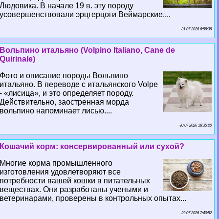
Людовика. В начале 19 в. эту породу
усовершенствовали эрцгерцоги Веймарские....
31 07 2026 6:58:38
Вольпино итальяно (Volpino Italiano, Cane de
Quirinale)
Фото и описание породы Вольпино
итальяно. В переводе с итальянского Volpe
- «лисица», и это определяет породу.
Действительно, заостренная морда
вольпино напоминает лисью....
30 07 2026 18:35:20
Кошачий корм: консервированный или сухой?
Многие корма промышленного
изготовления удовлетворяют все
потребности вашей кошки в питательных
веществах. Они разработаны учеными и
ветеринарами, проверены в контрольных опытах...
29 07 2026 7:40:52