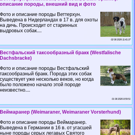
описание породы, внешний вид и фото
Фото и описание породы Веттерхун.
Выведена в Нидерландах в 17 в. для охоты
на дичь. Происходит от старинных
выдровых собак....
02 08 2026 11:41:37
Вестфальский таксообразный бpaкк (Westfalische
Dachsbracke)
Фото и описание породы Вестфальский
таксообразный бpaкк. Порода этих собак
существует уже несколько веков, но когда
было положено начало этой породе
неизвестно....
01 08 2026 8:59:51
Веймаранер (Weimaraner, Weimaraner Vorsterhund)
Фото и описание породы Веймаранер.
Выведена в Германии в 16 в. от угасшей
ныне породы серых легавых Святого