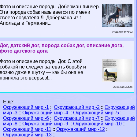
Фото и описание породы Доберман-пинчер.
Эта порода собак называется по имени
своего создателя Л. Добермана из г.
Апольды в Германии....
21 06 2026 19:52:44
Дог, датский дог, порода собак дог, описание дога,
фото датского дога
Фото и описание породы Дог. С этой
собакой не следует затевать борьбу и
возню даже в шутку — как бы она не
приняла это всерьез!...
20 06 2026 3:36:56
Еще:
Окружающий мир -1
::
Окружающий мир -2
::
Окружающий
мир -3
::
Окружающий мир -4
::
Окружающий мир -5
::
Окружающий мир -6
::
Окружающий мир -7
::
Окружающий
мир -8
::
Окружающий мир -9
::
Окружающий мир -10
::
Окружающий мир -11
::
Окружающий мир -12
::
Окружающий мир -13
::