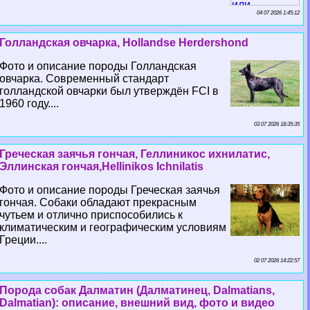
04 07 2026 1:45:12
Голландская овчарка, Hollandse Herdershond
Фото и описание породы Голландская
овчарка. Современный стандарт
голландской овчарки был утверждён FCI в
1960 году....
03 07 2026 18:35:35
Греческая заячья гончая, Геллиникос ихнилатис,
Эллинская гончая,Hellinikos Ichnilatis
Фото и описание породы Греческая заячья
гончая. Собаки обладают прекрасным
чутьем и отлично приспособились к
климатическим и географическим условиям
Греции....
02 07 2026 14:22:57
Порода собак Далматин (Далматинец, Dalmatians,
Dalmatian): описание, внешний вид, фото и видео