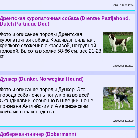
24 06 2026 11:49:14
Дрентская куропаточная собака (Drentse Patrijshond,
Dutch Partridge Dog)
Фото и описание породы Дрентская
куропаточная собака. Красивая, сильная,
крепкого сложения с красивой, некрупной
головой. Высота в холке 58-66 см, вес 21-23
кг....
23 06 2026 16:28:31
Дункер (Dunker, Norwegian Hound)
Фото и описание породы Дункер. Эта
порода собак очень популярна во всей
Скандинавии, особенно в Швеции, но не
признана Английским и Американским
клубами собаководства....
22 06 2026 17:25:39
Доберман-пинчер (Dobermann)