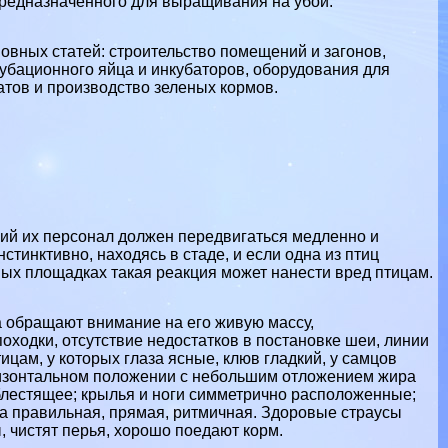
 предназначенного для выращивания на убой.
вных статей: строительство помещений и загонов,
убационного яйца и инкубаторов, оборудования для
атов и производство зеленых кормов.
щий их персонал должен передвигаться медленно и
стинктивно, находясь в стаде, и если одна из птиц
ых площадках такая реакция может нанести вред птицам.
а обращают внимание на его живую массу,
оходки, отсутствие недостатков в постановке шеи, линии
ицам, у которых глаза ясные, клюв гладкий, у самцов
оризонтальном положении с небольшим отложением жира
 блестящее; крылья и ноги симметрично расположенные;
дка правильная, прямая, ритмичная. Здоровые страусы
 чистят перья, хорошо поедают корм.