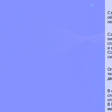
Ст
об
пе
Са
он
сп
и 
Со
си
Оп
те
дв
В 
сп
от
В 
ме