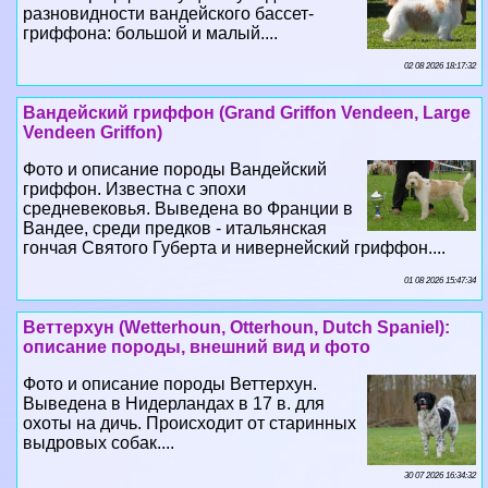
разновидности вандейского бассет-
гриффона: большой и малый....
02 08 2026 18:17:32
Вандейский гриффон (Grand Griffon Vendeen, Large
Vendeen Griffon)
Фото и описание породы Вандейский
гриффон. Известна с эпохи
средневековья. Выведена во Франции в
Вандее, среди предков - итальянская
гончая Святого Губерта и нивернейский гриффон....
01 08 2026 15:47:34
Веттерхун (Wetterhoun, Otterhoun, Dutch Spaniel):
описание породы, внешний вид и фото
Фото и описание породы Веттерхун.
Выведена в Нидерландах в 17 в. для
охоты на дичь. Происходит от старинных
выдровых собак....
30 07 2026 16:34:32