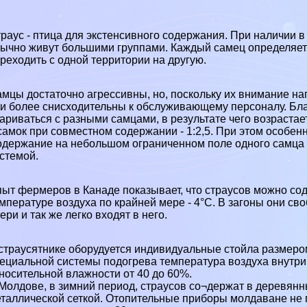
раус - птица для экстенсивного содержания. При наличии
ычно живут большими группами. Каждый самец определяет 
реходить с одной территории на другую.
мцы достаточно агрессивны, но, поскольку их внимание на
и более снисходительны к обслуживающему персоналу. Бл
ариваться с разными самцами, в результате чего возраста
самок при совместном содержании - 1:2,5. При этом особе
держание на небольшом ограниченном поле одного самца 
стемой.
ыт фермеров в Канаде показывает, что страусов можно сод
мпературе воздуха по крайней мере - 4°С. В загоны они 
ери и так же легко входят в него.
страусятнике оборудуется индивидуальные стойла размером
ециальной системы подогрева температура воздуха внутр
носительной влажности от 40 до 60%.
Молдове, в зимний период, страусов со¬держат в деревя
таллической сеткой. Отопительные приборы молдаване не 