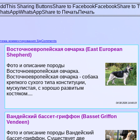
ddThis Sharing Buttons
Share to Facebook
Facebook
Share to T
hatsApp
WhatsApp
Share to Печать
Печать
тема комментирования SigComments
Восточноевропейская овчарка (East European
Shepherd)
Фото и описание породы
Восточноевропейская овчарка.
Восточноевропейская овчарка - собака
крепкого сухого типа конституции,
мускулистая, с хорошо развитым
костяком....
04 08 2026 14:44:19
Вандейский бассет-гриффон (Basset Griffon
Vendeen)
Фото и описание породы Вандейский
бассет-гриффон. Существует две