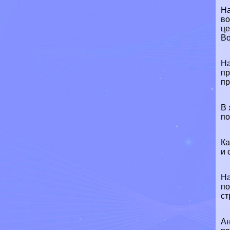
На
во
це
Во
На
пр
пр
В 
по
Ка
и 
На
по
ст
Ан