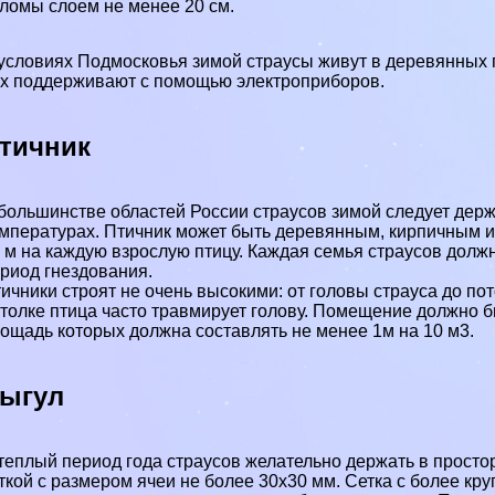
ломы слоем не менее 20 см.
условиях Подмосковья зимой страусы живут в деревянных п
х поддерживают с помощью электроприборов.
тичник
большинстве областей России страусов зимой следует дер
мпературах. Птичник может быть деревянным, кирпичным ил
 м на каждую взрослую птицу. Каждая семья страусов должн
риод гнездования.
ичники строят не очень высокими: от головы страуса до по
толке птица часто травмирует голову. Помещение должно 
ощадь которых должна составлять не менее 1м на 10 м3.
ыгул
теплый период года страусов желательно держать в просто
ткой с размером ячеи не более 30x30 мм. Сетка с более кру