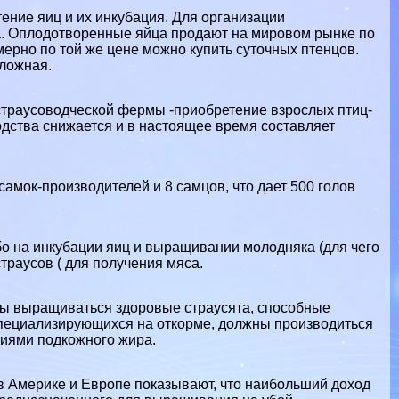
ение яиц и их инкубация. Для организации
да. Оплодотворенные яйца продают на мировом рынке по
имерно по той же цене можно купить суточных птенцов.
сложная.
страусоводческой фермы -приобретение взрослых птиц-
одства снижается и в настоящее время составляет
самок-производителей и 8 самцов, что дает 500 голов
о на инкубации яиц и выращивании молодняка (для чего
траусов ( для получения мяса.
ы выращиваться здоровые страусята, способные
специализирующихся на откорме, должны производиться
ниями подкожного жира.
в Америке и Европе показывают, что наибольший доход