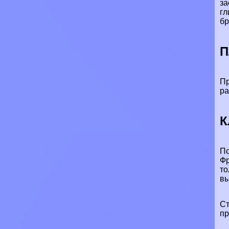
за
гл
бр
П
Пр
ра
К
По
Фр
то
вы
Ст
пр