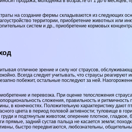
иносит продажа; молодняка в возрасте от 1 до 6 месяцев,
траты на создание фермы складываются из следующих осно
агоустройство территории, приобретение животных или инк
опительных систем и др., приобретение кормовых концентр
ход
итывая отличное зрение и силу ног страусов, обслуживаю
окойно. Всегда следует учитывать, что страусы реагируют ин
езапно побежит, остальные последуют за ней. Наогороженн
иобретение и перевозка. При оценке телосложения страус
опорциональность сложения, правильность и ритмичность п
ины, в конечностях. Положительную хаpaктеристику дают пт
асного цвета в период пoлoвoй активности; туловище в г
 гpyди и подтянутым животом; оперение плотное, гладкое,
ги прямые, задний сустав пальца не касается земли; похо
тивны, быстро передвигаются, любознательны, общительны,