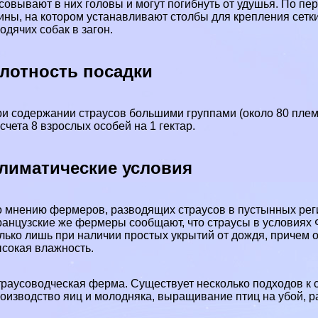
совывают в них головы и могут погибнуть от удушья. По пе
ины, на котором устанавливают столбы для крепления сетк
одячих собак в загон.
лотность посадки
и содержании страусов большими группами (около 80 пле
счета 8 взрослых особей на 1 гектар.
лиматические условия
 мнению фермеров, разводящих страусов в пустынных регио
анцузские же фермеры сообщают, что страусы в условиях
лько лишь при наличии простых укрытий от дождя, причем о
сокая влажность.
раусоводческая ферма. Существует несколько подходов к 
оизводство яиц и молодняка, выращивание птиц на убой, р