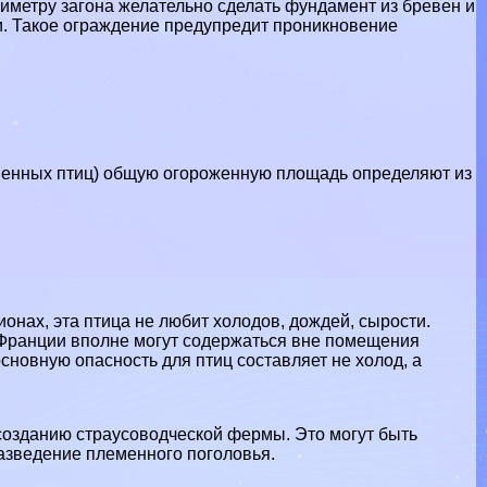
риметру загона желательно сделать фундамент из бревен и
и. Такое ограждение предупредит проникновение
менных птиц) общую огороженную площадь определяют из
нах, эта птица не любит холодов, дождей, сырости.
 Франции вполне могут содержаться вне помещения
сновную опасность для птиц составляет не холод, а
созданию страусоводческой фермы. Это могут быть
азведение племенного поголовья.