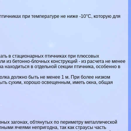
тичниках при температуре не ниже -10°С, которую для
жать в стационарных птичниках при плюсовых
и из бетонно-блочных конструкций - из расчета не менее
а находиться в отдельной секции птичника, особенно в
толка должно быть не менее 1 м. При более низком
быть сухим, хорошо освещенным, иметь окна, общая
рных загонах, обтянутых по периметру металлической
пными ячеями непригодна, так как страусы часть