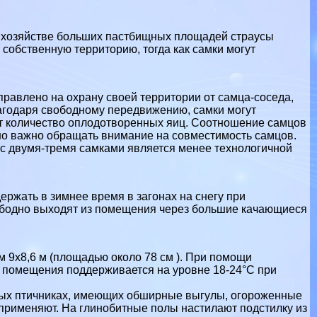
 в хозяйстве больших пастбищных площадей страусы
собственную территорию, тогда как самки могут
правлено на охрану своей территории от самца-соседа,
агодаря свободному передвижению, самки могут
ет количество оплодотворенных яиц. Соотношение самцов
нно важно обращать внимание на совместимость самцов.
с двумя-тремя самками является менее технологичной
ержать в зимнее время в загонах на снегу при
свободно выходят из помещения через большие качающиеся
 9x8,6 м (площадью около 78 см ). При помощи
и помещения поддерживается на уровне 18-24°С при
нных птичниках, имеющих обширные выгулы, огороженные
применяют. На глинобитные полы настилают подстилку из