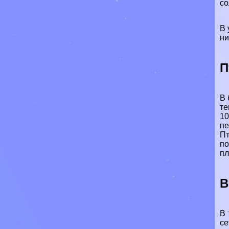
со
В 
ни
П
В 
те
10
пе
Пт
по
пл
В
В 
се