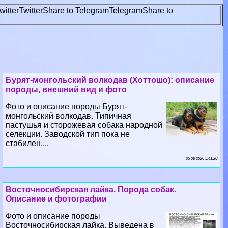
witter
Twitter
Share to Telegram
Telegram
Share to
Бурят-монгольский волкодав (Хоттошо): описание
породы, внешний вид и фото
Фото и описание породы Бурят-
монгольский волкодав. Типичная
пастушья и сторожевая собака народной
селекции. Заводской тип пока не
стабилен....
05 08 2026 5:41:20
Восточносибирская лайка. Порода собак.
Описание и фотографии
Фото и описание породы
Восточносибирская лайка. Выведена в