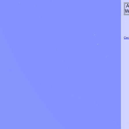
A
W
Сис