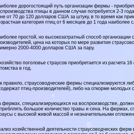
иболее дорогостоящий путь организации фермы - приобрет
спроизводства птицы в данном случае потребуется 2-3 го
не от 70 до 120 долларов США за штуку, в то время как пр
зрастная категория птиц от 6 месяцев до 1 года наиболее 
иболее простой, но высокозатратный способ организации 
оизводителей, цена на которых по мере развития страусов
имерно 2000-4000 долларов США за пару.
хозяйство поголовье страусов приобретается из расчета 16 
томства в год.
к правило, страусоводческие фермы специализируются либ
содержат птиц-производителей), либо на откорме молодых с
 фермах, специализирующихся на воспроизводстве, должн
трeбллять большое количество травы и сена. На фермах, 
раусы с высокой живой массой и незначительными отложе
ализ хозяйственной деятельности страусоводческих ферм 