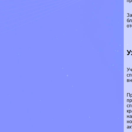
пр
За
бл
от
У
Уч
сп
вн
Пр
пр
сп
кр
на
но
ак