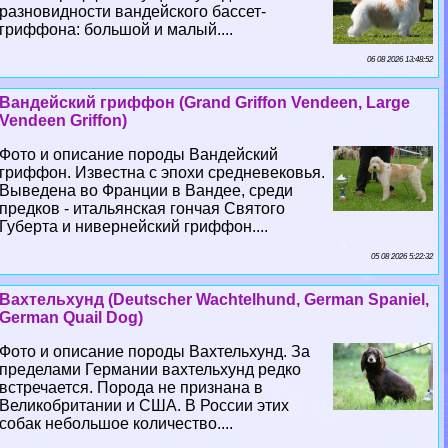
разновидности вандейского бассет-
гриффона: большой и малый....
06 08 2026 13:48:52
Вандейский гриффон (Grand Griffon Vendeen, Large
Vendeen Griffon)
Фото и описание породы Вандейский
гриффон. Известна с эпохи средневековья.
Выведена во Франции в Вандее, среди
предков - итальянская гончая Святого
Губерта и нивернейский гриффон....
05 08 2026 5:22:32
Вахтельхунд (Deutscher Wachtelhund, German Spaniel,
German Quail Dog)
Фото и описание породы Вахтельхунд. За
пределами Германии вахтельхунд редко
встречается. Порода не признана в
Великобритании и США. В России этих
собак небольшое количество....