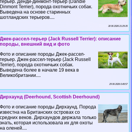
терьер. Денди-динмонт-терьер (Dandie
Dinmont Terrier), порода охотничьих собак.
Выведена на основе старинных
шотландских терьеров....
30 06 2026 21:29:35
Джек-рассел-терьер (Jack Russell Terrier): описание
породы, внешний вид и фото
Фото и описание породы Джек-рассел-
терьер. Джек-рассел-терьер (Jack Russell
Terrier), порода охотничьих собак.
Выведена более в начале 19 века в
Великобритании....
29 06 2026 0:49:57
Дирхаунд (Deerhound, Scottish Deerhound)
Фото и описание породы Дирхаунд. Порода
известна на Британских островах со
средних веков. Дирхаундов держала только
знать, которая использовала их для охоты
на оленей....