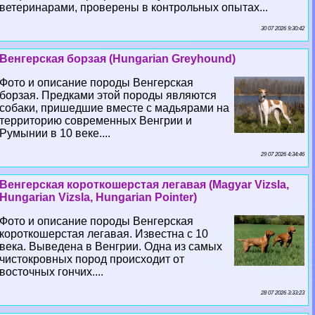
ветеринарами, проверены в контрольных опытах...
30 07 2026 9:30:42
Венгерская борзая (Hungarian Greyhound)
Фото и описание породы Венгерская
борзая. Предками этой породы являются
собаки, пришедшие вместе с мадьярами на
территорию современных Венгрии и
Румынии в 10 веке....
29 07 2026 4:34:46
Венгерская короткошерстая легавая (Magyar Vizsla,
Hungarian Vizsla, Hungarian Pointer)
Фото и описание породы Венгерская
короткошерстая легавая. Известна с 10
века. Выведена в Венгрии. Одна из самых
чистокровных пород происходит от
восточных гончих....
28 07 2026 3:33:23