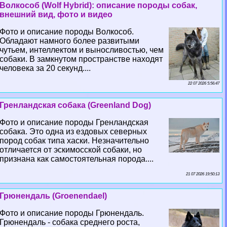
Волкособ (Wolf Hybrid): описание породы собак,
внешний вид, фото и видео
Фото и описание породы Волкособ.
Обладают намного более развитыми
чутьем, интеллектом и выносливостью, чем
собаки. В замкнутом прострaнcтве находят
человека за 20 секунд....
22 07 2026 5:56:47
Гренландская собака (Greenland Dog)
Фото и описание породы Гренландская
собака. Это одна из ездовых северных
пород собак типа хаски. Незначительно
отличается от эскимосской собаки, но
признана как самостоятельная порода....
21 07 2026 19:50:13
Грюнендаль (Groenendael)
Фото и описание породы Грюнендаль.
Грюнендаль - собака среднего роста,