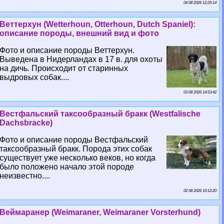
04 08 2026 12:25:14
Веттерхун (Wetterhoun, Otterhoun, Dutch Spaniel):
описание породы, внешний вид и фото
Фото и описание породы Веттерхун.
Выведена в Нидерландах в 17 в. для охоты
на дичь. Происходит от старинных
выдровых собак....
03 08 2026 14:53:42
Вестфальский таксообразный бpaкк (Westfalische
Dachsbracke)
Фото и описание породы Вестфальский
таксообразный бpaкк. Порода этих собак
существует уже несколько веков, но когда
было положено начало этой породе
неизвестно....
02 08 2026 10:12:20
Веймаранер (Weimaraner, Weimaraner Vorsterhund)