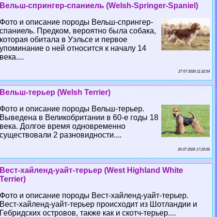
Вельш-спрингер-спаниель (Welsh-Springer-Spaniel)
Фото и описание породы Вельш-спрингер-
спаниель. Предком, вероятно была собака,
которая обитала в Уэльсе и первое
упоминание о ней относится к началу 14
века....
27 07 2026 11:32:54
Вельш-терьер (Welsh Terrier)
Фото и описание породы Вельш-терьер.
Выведена в Великобритании в 60-е годы 18
века. Долгое время одновременно
существовали 2 разновидности....
26 07 2026 17:29:56
Вест-хайленд-уайт-терьер (West Highland White
Terrier)
Фото и описание породы Вест-хайленд-уайт-терьер.
Вест-хайленд-уайт-терьер происходит из Шотландии и
Гебридских островов, также как и скотч-терьер....