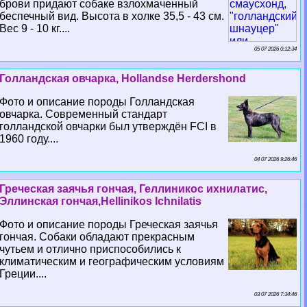
брови придают собаке взлохмаченный
беспечный вид. Высота в холке 35,5 - 43 см.
Вес 9 - 10 кг....
05 07 2026 0:12:34
Голландская овчарка, Hollandse Herdershond
Фото и описание породы Голландская
овчарка. Современный стандарт
голландской овчарки был утверждён FCI в
1960 году....
04 07 2026 9:26:46
Греческая заячья гончая, Геллиникос ихнилатис,
Эллинская гончая,Hellinikos Ichnilatis
Фото и описание породы Греческая заячья
гончая. Собаки обладают прекрасным
чутьем и отлично приспособились к
климатическим и географическим условиям
Греции....
03 07 2026 7:34:46