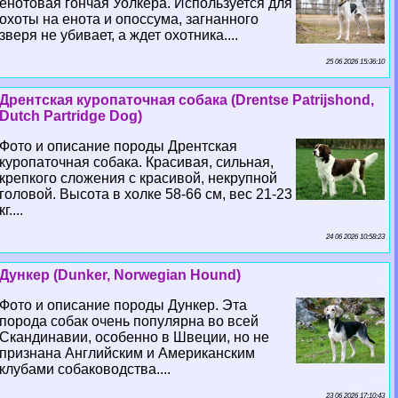
енотовая гончая Уолкера. Используется для
охоты на енота и опоссума, загнанного
зверя не убивает, а ждет охотника....
25 06 2026 15:36:10
Дрентская куропаточная собака (Drentse Patrijshond,
Dutch Partridge Dog)
Фото и описание породы Дрентская
куропаточная собака. Красивая, сильная,
крепкого сложения с красивой, некрупной
головой. Высота в холке 58-66 см, вес 21-23
кг....
24 06 2026 10:58:23
Дункер (Dunker, Norwegian Hound)
Фото и описание породы Дункер. Эта
порода собак очень популярна во всей
Скандинавии, особенно в Швеции, но не
признана Английским и Американским
клубами собаководства....
23 06 2026 17:10:43