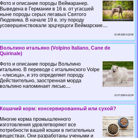
Фото и описание породы Веймаранер.
Выведена в Германии в 16 в. от угасшей
ныне породы серых легавых Святого
Людовика. В начале 19 в. эту породу
усовершенствовали эрцгерцоги Веймарские....
01 08 2026 9:32:56
Вольпино итальяно (Volpino Italiano, Cane de
Quirinale)
Фото и описание породы Вольпино
итальяно. В переводе с итальянского Volpe
- «лисица», и это определяет породу.
Действительно, заостренная морда
вольпино напоминает лисью....
31 07 2026 6:32:59
Кошачий корм: консервированный или сухой?
Многие корма промышленного
изготовления удовлетворяют все
потребности вашей кошки в питательных
веществах. Они разработаны учеными и