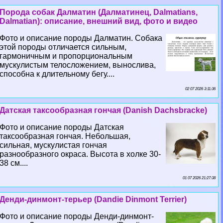
Порода собак Далматин (Далматинец, Dalmatians,
Dalmatian): описание, внешний вид, фото и видео
Фото и описание породы Далматин. Собака
этой породы отличается сильным,
гармоничным и пропорциональным
мускулистым телосложением, вынослива,
способна к длительному бегу....
02 07 2026 3:11:36
Датская таксообразная гончая (Danish Dachsbracke)
Фото и описание породы Датская
таксообразная гончая. Небольшая,
сильная, мускулистая гончая
разнообразного окраса. Высота в холке 30-
38 см....
01 07 2026 21:27:38
Денди-динмонт-терьер (Dandie Dinmont Terrier)
Фото и описание породы Денди-динмонт-