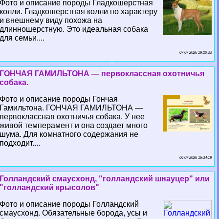
Фото и описание породы Гладкошерстная
колли. Гладкошерстная колли по хаpaктеру
и внешнему виду похожа на
длинношерстную. Это идеальная собака
для семьи....
07 07 2026 19:20:33
ГОНЧАЯ ГАМИЛЬТОНА — первоклассная охотничья
собака.
Фото и описание породы Гончая
Гамильтона. ГОНЧАЯ ГАМИЛЬТОНА —
первоклассная охотничья собака. У нее
живой темперамент и она создает много
шума. Для комнатного содержания не
подходит....
06 07 2026 16:34:19
Голландский смаусхонд, "голландский шнауцер" или
"голландский крысолов"
Фото и описание породы Голландский
смаусхонд. Обязательные борода, усы и