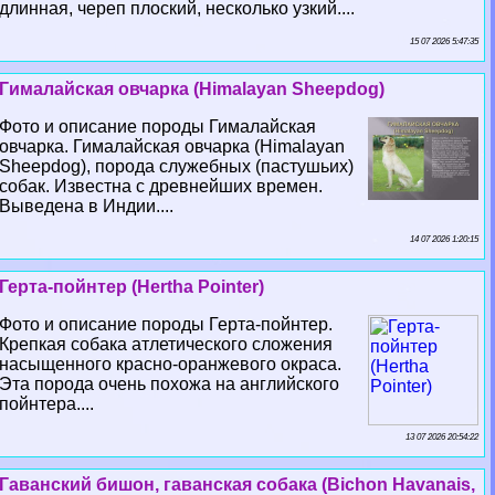
длинная, череп плоский, несколько узкий....
15 07 2026 5:47:35
Гималайская овчарка (Himalayan Sheepdog)
Фото и описание породы Гималайская
овчарка. Гималайская овчарка (Himalayan
Sheepdog), порода служебных (пастушьих)
собак. Известна с древнейших времен.
Выведена в Индии....
14 07 2026 1:20:15
Герта-пойнтер (Hertha Pointer)
Фото и описание породы Герта-пойнтер.
Крепкая собака атлетического сложения
насыщенного красно-оранжевого окраса.
Эта порода очень похожа на английского
пойнтера....
13 07 2026 20:54:22
Гаванский бишон, гаванская собака (Bichon Havanais,