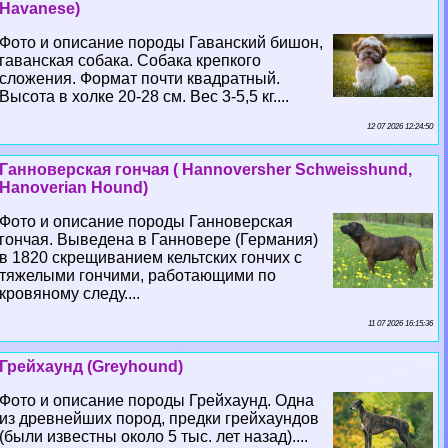
Havanese)
Фото и описание породы Гаванский бишон,
гаванская собака. Собака крепкого
сложения. Формат почти квадратный.
Высота в холке 20-28 см. Вес 3-5,5 кг....
12 07 2026 12:24:50
Ганноверская гончая ( Hannoversher Schweisshund,
Hanoverian Hound)
Фото и описание породы Ганноверская
гончая. Выведена в Ганновере (Германия)
в 1820 скрещиванием кельтских гончих с
тяжелыми гончими, работающими по
кровяному следу....
11 07 2026 16:15:36
Грейхаунд (Greyhound)
Фото и описание породы Грейхаунд. Одна
из древнейших пород, предки грейхаундов
(были известны около 5 тыс. лет назад)....