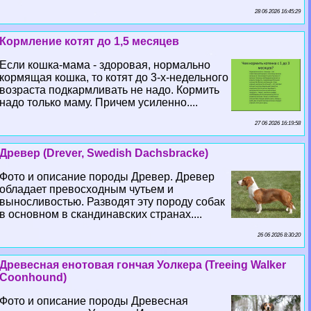
28 06 2026 16:45:29
Кормление котят до 1,5 месяцев
Если кошка-мама - здоровая, нормально
кормящая кошка, то котят до 3-х-недельного
возраста подкармливать не надо. Кормить
надо только маму. Причем усиленно....
27 06 2026 16:19:58
Древер (Drever, Swedish Dachsbracke)
Фото и описание породы Древер. Древер
обладает превосходным чутьем и
выносливостью. Разводят эту породу собак
в основном в скандинавских странах....
26 06 2026 8:30:20
Древесная енотовая гончая Уолкера (Treeing Walker
Coonhound)
Фото и описание породы Древесная