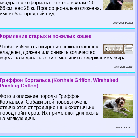
квадратного формата. Высота в холке 56-
66 см, вес 28 кг. Пропорционально сложена,
имеет благородный вид....
20 07 2026 14:29:26
Кормление старых и пожилых кошек
Чтобы избежать ожирения пожилых кошек,
владелец должен или снизить количество
корма, или давать корм с меньшим содержанием жира...
19 07 2026 7:38:14
Гриффон Кортальса (Korthals Griffon, Wirehaired
Pointing Griffon)
Фото и описание породы Гриффон
Кортальса. Собаки этой породы очень
отличаются от традиционных охотничьих
пород пойнтеров. Их применяют для охоты
на мелкую дичь....
18 07 2026 6:36:27