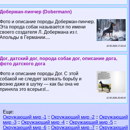
Доберман-пинчер (Dobermann)
Фото и описание породы Доберман-пинчер.
Эта порода собак называется по имени
своего создателя Л. Добермана из г.
Апольды в Германии....
22 06 2026 17:33:14
Дог, датский дог, порода собак дог, описание дога,
фото датского дога
Фото и описание породы Дог. С этой
собакой не следует затевать борьбу и
возню даже в шутку — как бы она не
приняла это всерьез!...
21 06 2026 20:45:43
Еще:
Окружающий мир -1
::
Окружающий мир -2
::
Окружающий
мир -3
::
Окружающий мир -4
::
Окружающий мир -5
::
Окружающий мир -6
::
Окружающий мир -7
::
Окружающий