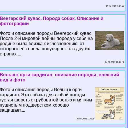
25 07 2026 6:37:56
Венгерский кувас. Порода собак. Описание и
фотографии
Фото и описание породы Венгерский кувас.
После 2-й мировой войны порода у себя на
родине была близка к исчезновению, от
которого её спасла популярность в других
странах....
24 07 2026 17:54:15
Вельш к opги кардиган: описание породы, внешний
вид и фото
Фото и описание породы Вельш к opги
кардиган. Эта собака для любой погоды
густая шерсть с грубоватой остью и мягким
пушистым подшерстком хорошо
защищает....
23 07 2026 1:39:25