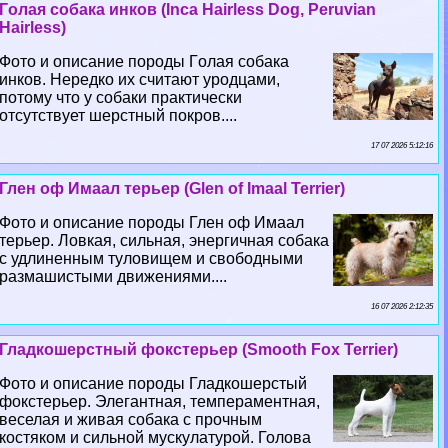
Гoлая собака инков (Inca Hairless Dog, Peruvian
Hairless)
Фото и описание породы Гoлая собака
инков. Нередко их считают уpoдцами,
потому что у собаки пpaктически
отсутствует шерстный покров....
17 07 2026 5:12:16
Глен оф Имаал терьер (Glen of Imaal Terrier)
Фото и описание породы Глен оф Имаал
терьер. Ловкая, сильная, энергичная собака
с удлиненным туловищем и свободными
размашистыми движениями....
16 07 2026 2:12:35
Гладкошерстный фокстерьер (Smooth Fox Terrier)
Фото и описание породы Гладкошерстый
фокстерьер. Элегантная, темпераментная,
веселая и живая собака с прочным
костяком и сильной мускулатурой. Голова