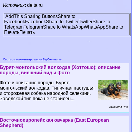
Источник
:
deita.ru
AddThis Sharing Buttons
Share to
Facebook
Facebook
Share to Twitter
Twitter
Share to
Telegram
Telegram
Share to WhatsApp
WhatsApp
Share to
Печать
Печать
Система комментирования SigComments
Бурят-монгольский волкодав (Хоттошо): описание
породы, внешний вид и фото
Фото и описание породы Бурят-
монгольский волкодав. Типичная пастушья
и сторожевая собака народной селекции.
Заводской тип пока не стабилен....
09 08 2026 4:12:53
Восточноевропейская овчарка (East European
Shepherd)