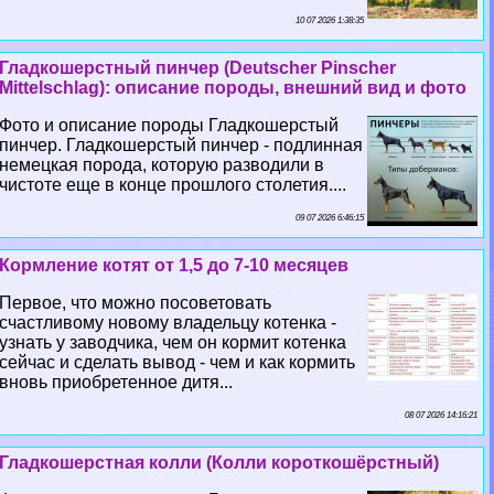
10 07 2026 1:38:35
Гладкошерстный пинчер (Deutscher Pinscher
Mittelschlag): описание породы, внешний вид и фото
Фото и описание породы Гладкошерстый
пинчер. Гладкошерстый пинчер - подлинная
немецкая порода, которую разводили в
чистоте еще в конце прошлого столетия....
09 07 2026 6:46:15
Кормление котят от 1,5 до 7-10 месяцев
Первое, что можно посоветовать
счастливому новому владельцу котенка -
узнать у заводчика, чем он кормит котенка
сейчас и сделать вывод - чем и как кормить
вновь приобретенное дитя...
08 07 2026 14:16:21
Гладкошерстная колли (Колли короткошёрстный)