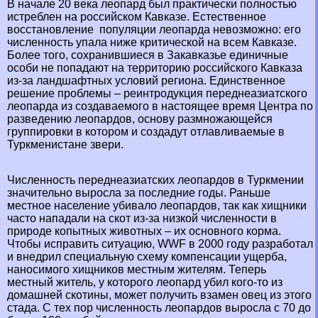
В начале 20 века леопард был пpaктически полностью
истрeблен на российском Кавказе. Естественное
восстановление популяции леопарда невозможно: его
численность упала ниже критической на всем Кавказе.
Более того, сохранившиеся в Закавказье единичные
особи не попадают на территорию российского Кавказа
из-за ландшафтных условий региона. Единственное
решение проблемы – реинтродукция переднеазиатского
леопарда из создаваемого в настоящее время Центра по
разведению леопардов, основу размножающейся
группировки в котором и создадут отлавливаемые в
Туркменистане звери.
Численность переднеазиатских леопардов в Туркмении
значительно выросла за последние годы. Раньше
местное население убивало леопардов, так как хищники
часто нападали на скот из-за низкой численности в
природе копытных животных – их основного корма.
Чтобы исправить ситуацию, WWF в 2000 году разработал
и внедрил специальную схему компенсации ущерба,
наносимого хищников местным жителям. Теперь
местный житель, у которого леопард убил кого-то из
домашней скотины, может получить взамен овец из этого
стада. С тех пор численность леопардов выросла с 70 до