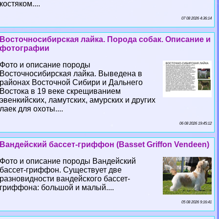
костяком....
07 08 2026 4:36:14
Восточносибирская лайка. Порода собак. Описание и
фотографии
Фото и описание породы
Восточносибирская лайка. Выведена в
районах Восточной Сибири и Дальнего
Востока в 19 веке скрещиванием
эвенкийских, ламутских, амурских и других
лаек для охоты....
06 08 2026 19:45:12
Вандейский бассет-гриффон (Basset Griffon Vendeen)
Фото и описание породы Вандейский
бассет-гриффон. Существует две
разновидности вандейского бассет-
гриффона: большой и малый....
05 08 2026 9:16:41