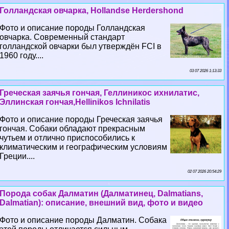
Голландская овчарка, Hollandse Herdershond
Фото и описание породы Голландская
овчарка. Современный стандарт
голландской овчарки был утверждён FCI в
1960 году....
03 07 2026 1:13:33
Греческая заячья гончая, Геллиникос ихнилатис,
Эллинская гончая,Hellinikos Ichnilatis
Фото и описание породы Греческая заячья
гончая. Собаки обладают прекрасным
чутьем и отлично приспособились к
климатическим и географическим условиям
Греции....
02 07 2026 20:54:29
Порода собак Далматин (Далматинец, Dalmatians,
Dalmatian): описание, внешний вид, фото и видео
Фото и описание породы Далматин. Собака