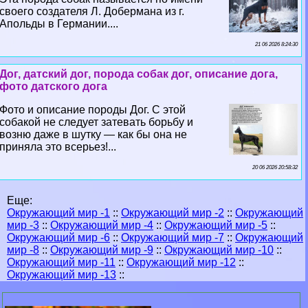
своего создателя Л. Добермана из г.
Апольды в Германии....
21 06 2026 8:24:30
Дог, датский дог, порода собак дог, описание дога,
фото датского дога
Фото и описание породы Дог. С этой
собакой не следует затевать борьбу и
возню даже в шутку — как бы она не
приняла это всерьез!...
20 06 2026 20:58:32
Еще:
Окружающий мир -1
::
Окружающий мир -2
::
Окружающий
мир -3
::
Окружающий мир -4
::
Окружающий мир -5
::
Окружающий мир -6
::
Окружающий мир -7
::
Окружающий
мир -8
::
Окружающий мир -9
::
Окружающий мир -10
::
Окружающий мир -11
::
Окружающий мир -12
::
Окружающий мир -13
::