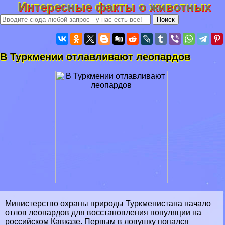
Интересные факты о животных
В Туркмении отлавливают леопардов
Министерство охраны природы Туркменистана начало
отлов леопардов для восстановления популяции на
российском Кавказе. Первым в ловушку попался