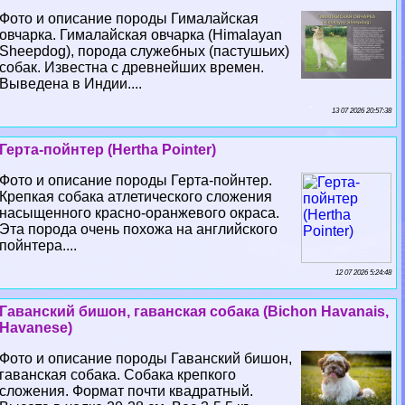
Фото и описание породы Гималайская
овчарка. Гималайская овчарка (Himalayan
Sheepdog), порода служебных (пастушьих)
собак. Известна с древнейших времен.
Выведена в Индии....
13 07 2026 20:57:38
Герта-пойнтер (Hertha Pointer)
Фото и описание породы Герта-пойнтер.
Крепкая собака атлетического сложения
насыщенного красно-оранжевого окраса.
Эта порода очень похожа на английского
пойнтера....
12 07 2026 5:24:48
Гаванский бишон, гаванская собака (Bichon Havanais,
Havanese)
Фото и описание породы Гаванский бишон,
гаванская собака. Собака крепкого
сложения. Формат почти квадратный.