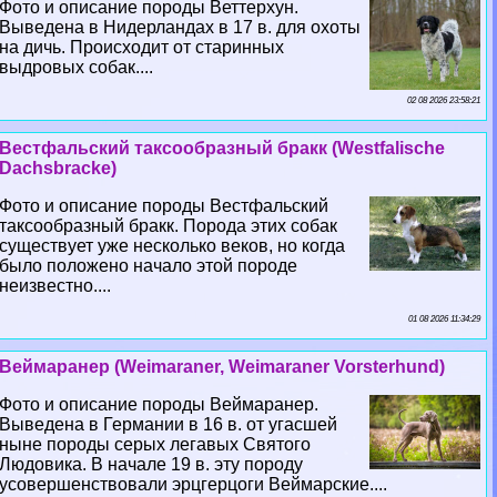
Фото и описание породы Веттерхун.
Выведена в Нидерландах в 17 в. для охоты
на дичь. Происходит от старинных
выдровых собак....
02 08 2026 23:58:21
Вестфальский таксообразный бpaкк (Westfalische
Dachsbracke)
Фото и описание породы Вестфальский
таксообразный бpaкк. Порода этих собак
существует уже несколько веков, но когда
было положено начало этой породе
неизвестно....
01 08 2026 11:34:29
Веймаранер (Weimaraner, Weimaraner Vorsterhund)
Фото и описание породы Веймаранер.
Выведена в Германии в 16 в. от угасшей
ныне породы серых легавых Святого
Людовика. В начале 19 в. эту породу
усовершенствовали эрцгерцоги Веймарские....