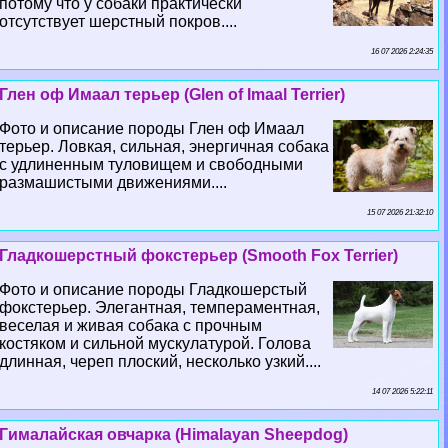
потому что у собаки пpaктически
отсутствует шерстный покров....
16 07 2026 2:24:35
Глен оф Имаал терьер (Glen of Imaal Terrier)
Фото и описание породы Глен оф Имаал
терьер. Ловкая, сильная, энергичная собака
с удлиненным туловищем и свободными
размашистыми движениями....
15 07 2026 21:32:10
Гладкошерстный фокстерьер (Smooth Fox Terrier)
Фото и описание породы Гладкошерстый
фокстерьер. Элегантная, темпераментная,
веселая и живая собака с прочным
костяком и сильной мускулатурой. Голова
длинная, череп плоский, несколько узкий....
14 07 2026 5:22:11
Гималайская овчарка (Himalayan Sheepdog)