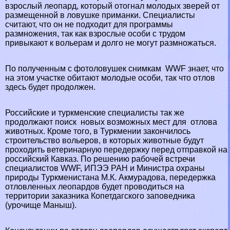
взрослый леопард, который отогнал молодых зверей от
размещенной в ловушке приманки. Специалисты
считают, что он не подходит для программы
размножения, так как взрослые особи с трудом
привыкают к вольерам и долго не могут размножаться.
По полученным с фотоловушек снимкам WWF знает, что
на этом участке обитают молодые особи, так что отлов
здесь будет продолжен.
Российские и туркменские специалисты так же
продолжают поиск новых возможных мест для отлова
животных. Кроме того, в Туркмении закончилось
строительство вольеров, в которых животные будут
проходить ветеринарную передержку перед отправкой на
российский Кавказ. По решению рабочей встречи
специалистов WWF, ИПЭЭ РАН и Министра охраны
природы Туркменистана М.К. Акмурадова, передержка
отловленных леопардов будет проводиться на
территории заказника Копетдагского заповедника
(урочище Маныш).