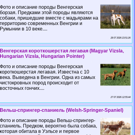
Фото и описание породы Венгерская
борзая. Предками этой породы являются
собаки, пришедшие вместе с мадьярами на
территорию современных Венгрии и
Румынии в 10 веке....
28 07 2026 23:51:26
Венгерская короткошерстая легавая (Magyar Vizsla,
Hungarian Vizsla, Hungarian Pointer)
Фото и описание породы Венгерская
короткошерстая легавая. Известна с 10
века. Выведена в Венгрии. Одна из самых
чистокровных пород происходит от
восточных гончих....
27 07 2026 12:55:44
Вельш-спрингер-спаниель (Welsh-Springer-Spaniel)
Фото и описание породы Вельш-спрингер-
спаниель. Предком, вероятно была собака,
которая обитала в Уэльсе и первое