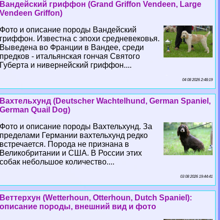
Вандейский гриффон (Grand Griffon Vendeen, Large
Vendeen Griffon)
Фото и описание породы Вандейский
гриффон. Известна с эпохи средневековья.
Выведена во Франции в Вандее, среди
предков - итальянская гончая Святого
Губерта и нивернейский гриффон....
04 08 2026 2:48:19
Вахтельхунд (Deutscher Wachtelhund, German Spaniel,
German Quail Dog)
Фото и описание породы Вахтельхунд. За
пределами Германии вахтельхунд редко
встречается. Порода не признана в
Великобритании и США. В России этих
собак небольшое количество....
03 08 2026 19:44:41
Веттерхун (Wetterhoun, Otterhoun, Dutch Spaniel):
описание породы, внешний вид и фото