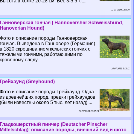
Высота в холке 20-28 см. Вес 3-5,5 кг....
11 07 2026 1:55:36
Ганноверская гончая ( Hannoversher Schweisshund,
Hanoverian Hound)
Фото и описание породы Ганноверская
гончая. Выведена в Ганновере (Германия)
в 1820 скрещиванием кельтских гончих с
тяжелыми гончими, работающими по
кровяному следу....
10 07 2026 2:14:11
Грейхаунд (Greyhound)
Фото и описание породы Грейхаунд. Одна
из древнейших пород, предки грейхаундов
(были известны около 5 тыс. лет назад)....
09 07 2026 21:37:25
Гладкошерстный пинчер (Deutscher Pinscher
Mittelschlag): описание породы, внешний вид и фото