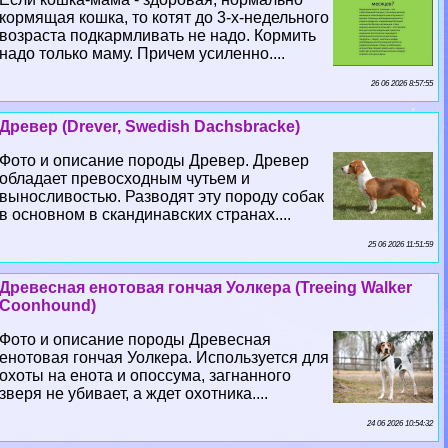
кормящая кошка, то котят до 3-х-недельного
возраста подкармливать не надо. Кормить
надо только маму. Причем усиленно....
26 06 2026 8:57:55
Древер (Drever, Swedish Dachsbracke)
Фото и описание породы Древер. Древер
обладает превосходным чутьем и
выносливостью. Разводят эту породу собак
в основном в скандинавских странах....
25 06 2026 11:51:59
Древесная енотовая гончая Уолкера (Treeing Walker
Coonhound)
Фото и описание породы Древесная
енотовая гончая Уолкера. Используется для
охоты на енота и опоссума, загнанного
зверя не убивает, а ждет охотника....
24 06 2026 10:54:32