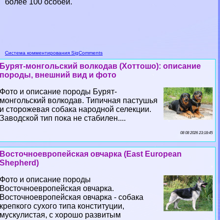
более 100 особей.
Система комментирования SigComments
Бурят-монгольский волкодав (Хоттошо): описание
породы, внешний вид и фото
Фото и описание породы Бурят-
монгольский волкодав. Типичная пастушья
и сторожевая собака народной селекции.
Заводской тип пока не стабилен....
08 08 2026 23:18:45
Восточноевропейская овчарка (East European
Shepherd)
Фото и описание породы
Восточноевропейская овчарка.
Восточноевропейская овчарка - собака
крепкого сухого типа конституции,
мускулистая, с хорошо развитым