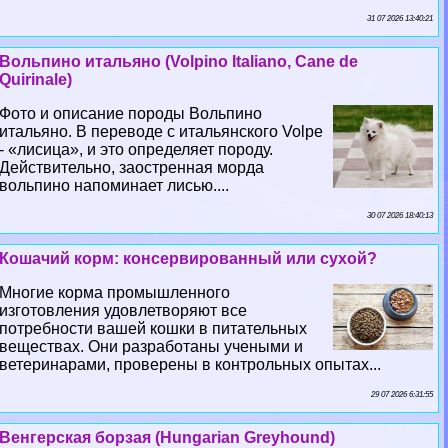
31 07 2026 13:40:21
Вольпино итальяно (Volpino Italiano, Cane de
Quirinale)
Фото и описание породы Вольпино
итальяно. В переводе с итальянского Volpe
- «лисица», и это определяет породу.
Действительно, заостренная морда
вольпино напоминает лисью....
30 07 2026 18:40:13
Кошачий корм: консервированный или сухой?
Многие корма промышленного
изготовления удовлетворяют все
потребности вашей кошки в питательных
веществах. Они разработаны учеными и
ветеринарами, проверены в контрольных опытах...
29 07 2026 6:31:55
Венгерская борзая (Hungarian Greyhound)