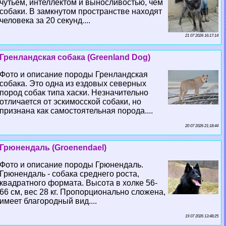
чутьем, интеллектом и выносливостью, чем
собаки. В замкнутом прострaнcтве находят
человека за 20 секунд....
21 07 2026 16:17:14
Гренландская собака (Greenland Dog)
Фото и описание породы Гренландская
собака. Это одна из ездовых северных
пород собак типа хаски. Незначительно
отличается от эскимосской собаки, но
признана как самостоятельная порода....
20 07 2026 21:18:44
Грюнендаль (Groenendael)
Фото и описание породы Грюнендаль.
Грюнендаль - собака среднего роста,
квадратного формата. Высота в холке 56-
66 см, вес 28 кг. Пропорционально сложена,
имеет благородный вид....
19 07 2026 13:48:25