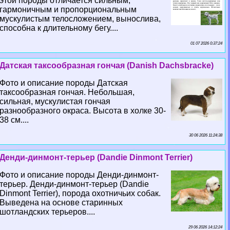
этой породы отличается сильным,
гармоничным и пропорциональным
мускулистым телосложением, вынослива,
способна к длительному бегу....
01 07 2026 0:37:24
Датская таксообразная гончая (Danish Dachsbracke)
Фото и описание породы Датская
таксообразная гончая. Небольшая,
сильная, мускулистая гончая
разнообразного окраса. Высота в холке 30-
38 см....
30 06 2026 11:24:38
Денди-динмонт-терьер (Dandie Dinmont Terrier)
Фото и описание породы Денди-динмонт-
терьер. Денди-динмонт-терьер (Dandie
Dinmont Terrier), порода охотничьих собак.
Выведена на основе старинных
шотландских терьеров....
29 06 2026 14:12:24