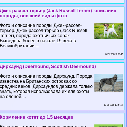
Джек-рассел-терьер (Jack Russell Terrier): описание
породы, внешний вид и фото
Фото и описание породы Джек-рассел-
терьер. Джек-рассел-терьер (Jack Russell
Terrier), порода охотничьих собак.
Выведена более в начале 19 века в
Великобритании....
28 06 2026 2:13:37
Дирхаунд (Deerhound, Scottish Deerhound)
Фото и описание породы Дирхаунд. Порода
известна на Британских островах со
средних веков. Дирхаундов держала только
знать, которая использовала их для охоты
на оленей....
27 06 2026 17:47:12
Кормление котят до 1,5 месяцев
Если кошка-мама - здоровая, нормально