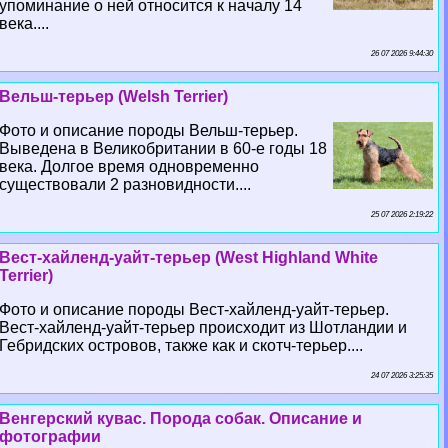
упоминание о ней относится к началу 14
века....
26 07 2026 9:44:30
Вельш-терьер (Welsh Terrier)
Фото и описание породы Вельш-терьер.
Выведена в Великобритании в 60-е годы 18
века. Долгое время одновременно
существовали 2 разновидности....
25 07 2026 2:19:22
Вест-хайленд-уайт-терьер (West Highland White
Terrier)
Фото и описание породы Вест-хайленд-уайт-терьер.
Вест-хайленд-уайт-терьер происходит из Шотландии и
Гебридских островов, также как и скотч-терьер....
24 07 2026 3:25:35
Венгерский кувас. Порода собак. Описание и
фотографии