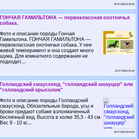
06 07 2026 11:52:40
ГОНЧАЯ ГАМИЛЬТОНА — первоклассная охотничья
собака.
Фото и описание породы Гончая
Гамильтона. ГОНЧАЯ ГАМИЛЬТОНА —
первоклассная охотничья собака. У нее
живой темперамент и она создает много
шума. Для комнатного содержания не
подходит....
05 07 2026 2:51:42
Голландский смаусхонд, "голландский шнауцер" или
"голландский крысолов"
Фото и описание породы Голландский
смаусхонд. Обязательные борода, усы и
брови придают собаке взлохмаченный
беспечный вид. Высота в холке 35,5 - 43 см.
Вес 9 - 10 кг....
04 07 2026 18:47:26