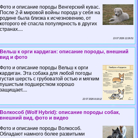
Фото и описание породы Венгерский кувас.
После 2-й мировой войны порода у себя на
родине была близка к исчезновению, от
которого её спасла популярность в других
странах....
23 07 2026 12:26:51
Вельш к opги кардиган: описание породы, внешний
вид и фото
Фото и описание породы Вельш к opги
кардиган. Эта собака для любой погоды
густая шерсть с грубоватой остью и мягким
пушистым подшерстком хорошо
защищает....
22 07 2026 8:18:12
Волкособ (Wolf Hybrid): описание породы собак,
внешний вид, фото и видео
Фото и описание породы Волкособ.
Обладают намного более развитыми