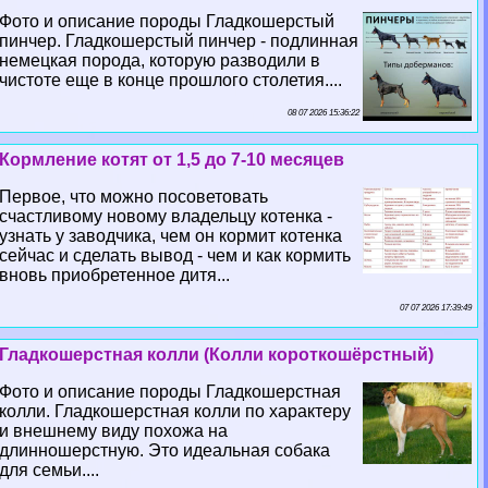
Фото и описание породы Гладкошерстый
пинчер. Гладкошерстый пинчер - подлинная
немецкая порода, которую разводили в
чистоте еще в конце прошлого столетия....
08 07 2026 15:36:22
Кормление котят от 1,5 до 7-10 месяцев
Первое, что можно посоветовать
счастливому новому владельцу котенка -
узнать у заводчика, чем он кормит котенка
сейчас и сделать вывод - чем и как кормить
вновь приобретенное дитя...
07 07 2026 17:39:49
Гладкошерстная колли (Колли короткошёрстный)
Фото и описание породы Гладкошерстная
колли. Гладкошерстная колли по хаpaктеру
и внешнему виду похожа на
длинношерстную. Это идеальная собака
для семьи....