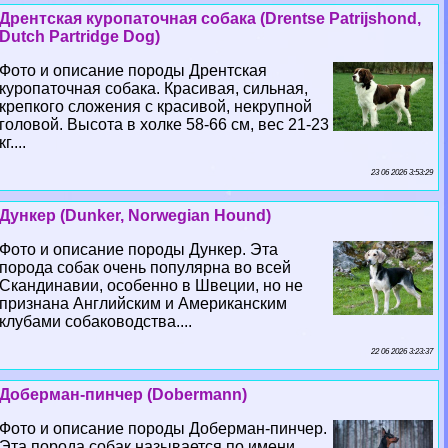
Дрентская куропаточная собака (Drentse Patrijshond,
Dutch Partridge Dog)
Фото и описание породы Дрентская
куропаточная собака. Красивая, сильная,
крепкого сложения с красивой, некрупной
головой. Высота в холке 58-66 см, вес 21-23
кг....
23 06 2026 3:53:29
Дункер (Dunker, Norwegian Hound)
Фото и описание породы Дункер. Эта
порода собак очень популярна во всей
Скандинавии, особенно в Швеции, но не
признана Английским и Американским
клубами собаководства....
22 06 2026 3:23:37
Доберман-пинчер (Dobermann)
Фото и описание породы Доберман-пинчер.
Эта порода собак называется по имени