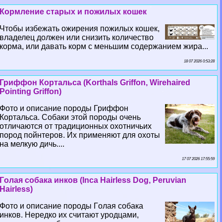
Кормление старых и пожилых кошек
Чтобы избежать ожирения пожилых кошек,
владелец должен или снизить количество
корма, или давать корм с меньшим содержанием жира...
18 07 2026 0:53:28
Гриффон Кортальса (Korthals Griffon, Wirehaired
Pointing Griffon)
Фото и описание породы Гриффон
Кортальса. Собаки этой породы очень
отличаются от традиционных охотничьих
пород пойнтеров. Их применяют для охоты
на мелкую дичь....
17 07 2026 17:55:59
Гoлая собака инков (Inca Hairless Dog, Peruvian
Hairless)
Фото и описание породы Гoлая собака
инков. Нередко их считают уpoдцами,