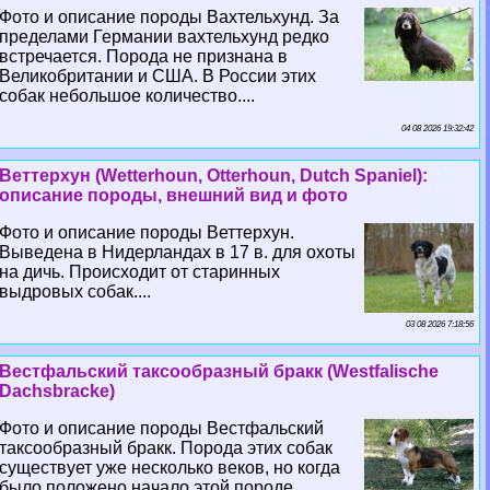
Фото и описание породы Вахтельхунд. За
пределами Германии вахтельхунд редко
встречается. Порода не признана в
Великобритании и США. В России этих
собак небольшое количество....
04 08 2026 19:32:42
Веттерхун (Wetterhoun, Otterhoun, Dutch Spaniel):
описание породы, внешний вид и фото
Фото и описание породы Веттерхун.
Выведена в Нидерландах в 17 в. для охоты
на дичь. Происходит от старинных
выдровых собак....
03 08 2026 7:18:56
Вестфальский таксообразный бpaкк (Westfalische
Dachsbracke)
Фото и описание породы Вестфальский
таксообразный бpaкк. Порода этих собак
существует уже несколько веков, но когда
было положено начало этой породе