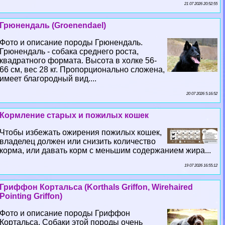
21 07 2026 20:52:55
Грюнендаль (Groenendael)
Фото и описание породы Грюнендаль.
Грюнендаль - собака среднего роста,
квадратного формата. Высота в холке 56-
66 см, вес 28 кг. Пропорционально сложена,
имеет благородный вид....
20 07 2026 5:16:52
Кормление старых и пожилых кошек
Чтобы избежать ожирения пожилых кошек,
владелец должен или снизить количество
корма, или давать корм с меньшим содержанием жира...
19 07 2026 16:55:12
Гриффон Кортальса (Korthals Griffon, Wirehaired
Pointing Griffon)
Фото и описание породы Гриффон
Кортальса. Собаки этой породы очень