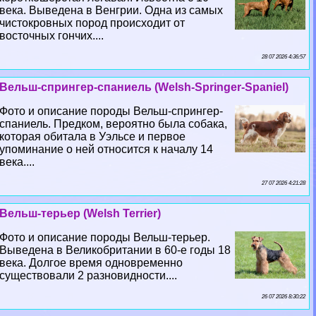
века. Выведена в Венгрии. Одна из самых
чистокровных пород происходит от
восточных гончих....
28 07 2026 4:36:57
Вельш-спрингер-спаниель (Welsh-Springer-Spaniel)
Фото и описание породы Вельш-спрингер-
спаниель. Предком, вероятно была собака,
которая обитала в Уэльсе и первое
упоминание о ней относится к началу 14
века....
27 07 2026 4:21:28
Вельш-терьер (Welsh Terrier)
Фото и описание породы Вельш-терьер.
Выведена в Великобритании в 60-е годы 18
века. Долгое время одновременно
существовали 2 разновидности....
26 07 2026 8:30:22