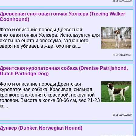
26 06 2026 7:12:18
Древесная енотовая гончая Уолкера (Treeing Walker
Coonhound)
Фото и описание породы Древесная
енотовая гончая Уолкера. Используется для
охоты на енота и опоссума, загнанного
зверя не убивает, а ждет охотника....
25 06 2026 2:59:41
Дрентская куропаточная собака (Drentse Patrijshond,
Dutch Partridge Dog)
Фото и описание породы Дрентская
куропаточная собака. Красивая, сильная,
крепкого сложения с красивой, некрупной
головой. Высота в холке 58-66 см, вес 21-23
кг....
24 06 2026 7:30:10
Дункер (Dunker, Norwegian Hound)