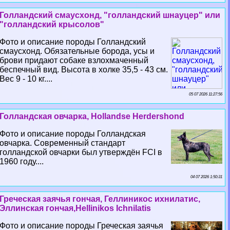
Голландский смаусхонд, "голландский шнауцер" или
"голландский крысолов"
Фото и описание породы Голландский
смаусхонд. Обязательные борода, усы и
брови придают собаке взлохмаченный
беспечный вид. Высота в холке 35,5 - 43 см.
Вес 9 - 10 кг....
05 07 2026 11:27:56
Голландская овчарка, Hollandse Herdershond
Фото и описание породы Голландская
овчарка. Современный стандарт
голландской овчарки был утверждён FCI в
1960 году....
04 07 2026 1:50:31
Греческая заячья гончая, Геллиникос ихнилатис,
Эллинская гончая,Hellinikos Ichnilatis
Фото и описание породы Греческая заячья