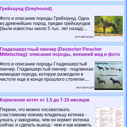
Грейхаунд (Greyhound)
Фото и описание породы Грейхаунд. Одна
из древнейших пород, предки грейхаундов
(были известны около 5 тыс. лет назад)....
10 07 2026 19:53:21
Гладкошерстный пинчер (Deutscher Pinscher
Mittelschlag): описание породы, внешний вид и фото
Фото и описание породы Гладкошерстый
пинчер. Гладкошерстый пинчер - подлинная
немецкая порода, которую разводили в
чистоте еще в конце прошлого столетия....
09 07 2026 8:15:26
Кормление котят от 1,5 до 7-10 месяцев
Первое, что можно посоветовать
счастливому новому владельцу котенка -
узнать у заводчика, чем он кормит котенка
сейчас и сделать вывод - чем и как кормить