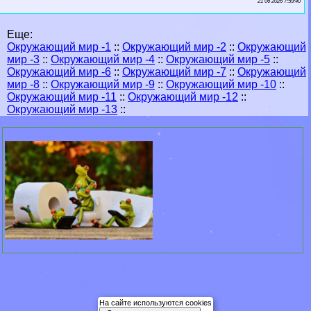
21 06 2026 7:59:40
Еще:
Окружающий мир -1
::
Окружающий мир -2
::
Окружающий
мир -3
::
Окружающий мир -4
::
Окружающий мир -5
::
Окружающий мир -6
::
Окружающий мир -7
::
Окружающий
мир -8
::
Окружающий мир -9
::
Окружающий мир -10
::
Окружающий мир -11
::
Окружающий мир -12
::
Окружающий мир -13
::
На сайте используются cookies