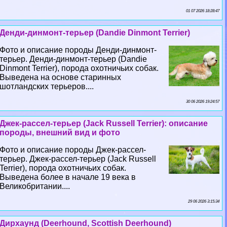
01 07 2026 18:28:47
Денди-динмонт-терьер (Dandie Dinmont Terrier)
Фото и описание породы Денди-динмонт-
терьер. Денди-динмонт-терьер (Dandie
Dinmont Terrier), порода охотничьих собак.
Выведена на основе старинных
шотландских терьеров....
30 06 2026 19:24:57
Джек-рассел-терьер (Jack Russell Terrier): описание
породы, внешний вид и фото
Фото и описание породы Джек-рассел-
терьер. Джек-рассел-терьер (Jack Russell
Terrier), порода охотничьих собак.
Выведена более в начале 19 века в
Великобритании....
29 06 2026 3:15:34
Дирхаунд (Deerhound, Scottish Deerhound)