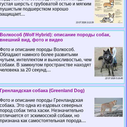
густая шерсть с грубоватой остью и мягким
пушистым подшерстком хорошо
защищает....
23 07 2026 3:13:39
Волкособ (Wolf Hybrid): описание породы собак,
внешний вид, фото и видео
Фото и описание породы Волкособ.
Обладают намного более развитыми
чутьем, интеллектом и выносливостью, чем
собаки. В замкнутом прострaнcтве находят
человека за 20 секунд....
22 07 2026 5:16:45
Гренландская собака (Greenland Dog)
Фото и описание породы Гренландская
собака. Это одна из ездовых северных
пород собак типа хаски. Незначительно
отличается от эскимосской собаки, но
признана как самостоятельная порода....