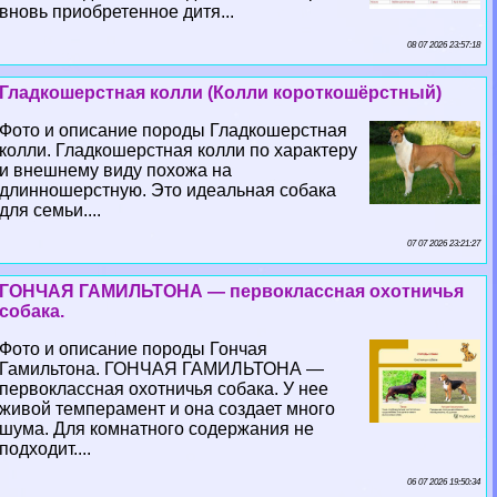
вновь приобретенное дитя...
08 07 2026 23:57:18
Гладкошерстная колли (Колли короткошёрстный)
Фото и описание породы Гладкошерстная
колли. Гладкошерстная колли по хаpaктеру
и внешнему виду похожа на
длинношерстную. Это идеальная собака
для семьи....
07 07 2026 23:21:27
ГОНЧАЯ ГАМИЛЬТОНА — первоклассная охотничья
собака.
Фото и описание породы Гончая
Гамильтона. ГОНЧАЯ ГАМИЛЬТОНА —
первоклассная охотничья собака. У нее
живой темперамент и она создает много
шума. Для комнатного содержания не
подходит....
06 07 2026 19:50:34