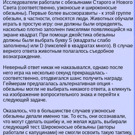
Исследователи работали с обезьянами Старого и Нового
Света (соответственно, узконосые и широконосые
обезьяны). Первые более высокоразвиты - к этой группе
обезьян, в частности, относятся люди. Животных обучали
играть в простую игру: они должны были определять,
насколько плотно заполнен пикселями появляющийся на
экране квадрат. При помощи джойстика обезьяны
должны были выбрать букву S (квадраты слабо
заполнены) или D (пикселей в квадратах много). В случае
верного ответа животным полагалось съедобное
вознаграждение.
Неверный ответ никак не наказывался, однако после
него игра на несколько секунд прекращалась -
соответственно, отодвигался шанс получить награду.
Гeймерам предлагалась альтернативная опция -
обезьяны могли не выбирать никакого ответа, а кликнуть
на изображение вопросительного знака и перейти к
следующей задаче.
Оказалось, что в большинстве случаев узконосые
обезьяны делали именно так. То есть, они осознавали,
что могут сделать ошибку и, не желая ждать, выбирали
следующий тест. Широконосые обезьяны (авторы
работали с капуцинами) не смогли освоить такую тактику,