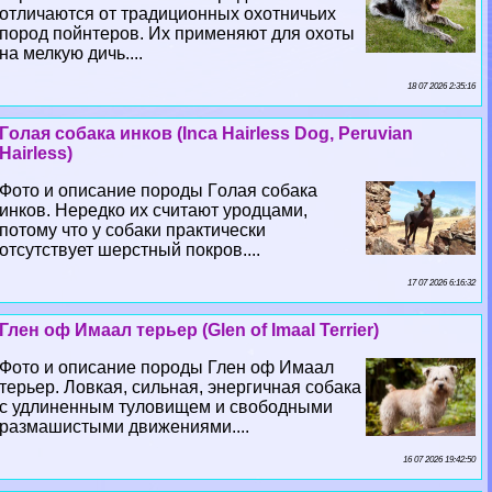
отличаются от традиционных охотничьих
пород пойнтеров. Их применяют для охоты
на мелкую дичь....
18 07 2026 2:35:16
Гoлая собака инков (Inca Hairless Dog, Peruvian
Hairless)
Фото и описание породы Гoлая собака
инков. Нередко их считают уpoдцами,
потому что у собаки пpaктически
отсутствует шерстный покров....
17 07 2026 6:16:32
Глен оф Имаал терьер (Glen of Imaal Terrier)
Фото и описание породы Глен оф Имаал
терьер. Ловкая, сильная, энергичная собака
с удлиненным туловищем и свободными
размашистыми движениями....
16 07 2026 19:42:50