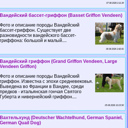
07 08 2026 2:11:39
Вандейский бассет-гриффон (Basset Griffon Vendeen)
Фото и описание породы Вандейский
бассет-гриффон. Существует две
разновидности вандейского бассет-
гриффона: большой и малый....
06 08 2026 3:42:41
Вандейский гриффон (Grand Griffon Vendeen, Large
Vendeen Griffon)
Фото и описание породы Вандейский
гриффон. Известна с эпохи средневековья.
Выведена во Франции в Вандее, среди
предков - итальянская гончая Святого
Губерта и нивернейский гриффон....
05 08 2026 10:15:50
Вахтельхунд (Deutscher Wachtelhund, German Spaniel,
German Quail Dog)