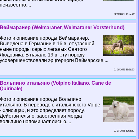
неизвестно....
02 08 2026 15:27:40
Веймаранер (Weimaraner, Weimaraner Vorsterhund)
Фото и описание породы Веймаранер.
Выведена в Германии в 16 в. от угасшей
ныне породы серых легавых Святого
Людовика. В начале 19 в. эту породу
усовершенствовали эрцгерцоги Веймарские....
01 08 2026 19:26:33
Вольпино итальяно (Volpino Italiano, Cane de
Quirinale)
Фото и описание породы Вольпино
итальяно. В переводе с итальянского Volpe
- «лисица», и это определяет породу.
Действительно, заостренная морда
вольпино напоминает лисью....
31 07 2026 10:46:51