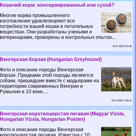
Кошачий корм: консервированный или сухой?
Многие корма промышленного
изготовления удовлетворяют все
потребности вашей кошки в питательных
веществах. Они разработаны учеными и
ветеринарами, проверены в контрольных опытах...
30 07 2026 5:21:48
Венгерская борзая (Hungarian Greyhound)
Фото и описание породы Венгерская
борзая. Предками этой породы являются
собаки, пришедшие вместе с мадьярами на
территорию современных Венгрии и
Румынии в 10 веке....
29 07 2026 17:49:12
Венгерская короткошерстая легавая (Magyar Vizsla,
Hungarian Vizsla, Hungarian Pointer)
Фото и описание породы Венгерская
короткошерстая легавая. Известна с 10