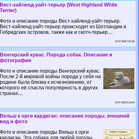
Вест-хайленд-уайт-терьер (West Highland White
Terrier)
Фото и описание породы Вест-хайленд-уайт-терьер.
Вест-хайленд-уайт-терьер происходит из Шотландии и
Гебридских островов, также как и скотч-терьер....
25 07 2026 7:21:58
Венгерский кувас. Порода собак. Описание и
фотографии
Фото и описание породы Венгерский кувас.
После 2-й мировой войны порода у себя на
родине была близка к исчезновению, от
которого её спасла популярность в других
странах....
24 07 2026 9:14:30
Вельш к opги кардиган: описание породы, внешний
вид и фото
Фото и описание породы Вельш к opги
кардиган. Эта собака для любой погоды