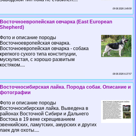
09 08 2026 3:49:59
Восточноевропейская овчарка (East European
Shepherd)
Фото и описание породы
Восточноевропейская овчарка.
Восточноевропейская овчарка - собака
крепкого сухого типа конституции,
мускулистая, с хорошо развитым
костяком....
08 08 2026 6:37:57
Восточносибирская лайка. Порода собак. Описание и
фотографии
Фото и описание породы
Восточносибирская лайка. Выведена в
районах Восточной Сибири и Дальнего
Востока в 19 веке скрещиванием
эвенкийских, ламутских, амурских и других
лаек для охоты....