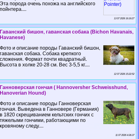
Эта порода очень похожа на английского
пойнтера....
13 07 2026 16:16:27
Гаванский бишон, гаванская собака (Bichon Havanais,
Havanese)
Фото и описание породы Гаванский бишон,
гаванская собака. Собака крепкого
сложения. Формат почти квадратный.
Высота в холке 20-28 см. Вес 3-5,5 кг....
12 07 2026 15:22:52
Ганноверская гончая ( Hannoversher Schweisshund,
Hanoverian Hound)
Фото и описание породы Ганноверская
гончая. Выведена в Ганновере (Германия)
в 1820 скрещиванием кельтских гончих с
тяжелыми гончими, работающими по
кровяному следу....
11 07 2026 4:36:37