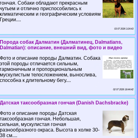
гончая. Собаки обладают прекрасным
чутьем и отлично приспособились к
климатическим и географическим условиям
Греции....
03 07 2026 3:24:43
Порода собак Далматин (Далматинец, Dalmatians,
Dalmatian): описание, внешний вид, фото и видео
Фото и описание породы Далматин. Собака
этой породы отличается сильным,
гармоничным и пропорциональным
мускулистым телосложением, вынослива,
способна к длительному бегу....
02 07 2026 18:44:42
Датская таксообразная гончая (Danish Dachsbracke)
Фото и описание породы Датская
таксообразная гончая. Небольшая,
сильная, мускулистая гончая
разнообразного окраса. Высота в холке 30-
38 см....