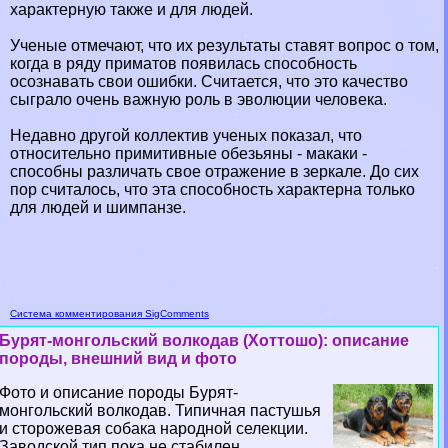
хаpaктерную также и для людей.
Ученые отмечают, что их результаты ставят вопрос о том,
когда в ряду приматов появилась способность
осознавать свои ошибки. Считается, что это качество
сыграло очень важную роль в эволюции человека.
Недавно другой коллектив ученых показал, что
относительно примитивные обезьяны - макаки -
способны различать свое отражение в зеркале. До сих
пор считалось, что эта способность хаpaктерна только
для людей и шимпанзе.
Система комментирования SigComments
Бурят-монгольский волкодав (Хоттошо): описание
породы, внешний вид и фото
Фото и описание породы Бурят-
монгольский волкодав. Типичная пастушья
и сторожевая собака народной селекции.
Заводской тип пока не стабилен....