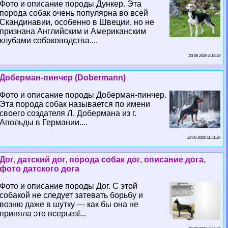
Фото и описание породы Дункер. Эта
порода собак очень популярна во всей
Скандинавии, особенно в Швеции, но не
признана Английским и Американским
клубами собаководства....
23 06 2026 8:19:33
Доберман-пинчер (Dobermann)
Фото и описание породы Доберман-пинчер.
Эта порода собак называется по имени
своего создателя Л. Добермана из г.
Апольды в Германии....
22 06 2026 11:51:26
Дог, датский дог, порода собак дог, описание дога,
фото датского дога
Фото и описание породы Дог. С этой
собакой не следует затевать борьбу и
возню даже в шутку — как бы она не
приняла это всерьез!...