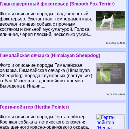
Гладкошерстный фокстерьер (Smooth Fox Terrier)
Фото и описание породы Гладкошерстый
фокстерьер. Элегантная, темпераментная,
веселая и живая собака с прочным
костяком и сильной мускулатурой. Голова
длинная, череп плоский, несколько узкий....
15 07 2026 23:41:40
Гималайская овчарка (Himalayan Sheepdog)
Фото и описание породы Гималайская
овчарка. Гималайская овчарка (Himalayan
Sheepdog), порода служебных (пастушьих)
собак. Известна с древнейших времен.
Выведена в Индии....
14 07 2026 4:49:48
Герта-пойнтер (Hertha Pointer)
Фото и описание породы Герта-пойнтер.
Крепкая собака атлетического сложения
насыщенного красно-оранжевого окраса.