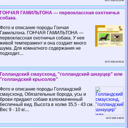
06 07 2026 20:13:44
ГОНЧАЯ ГАМИЛЬТОНА — первоклассная охотничья
собака.
Фото и описание породы Гончая
Гамильтона. ГОНЧАЯ ГАМИЛЬТОНА —
первоклассная охотничья собака. У нее
живой темперамент и она создает много
шума. Для комнатного содержания не
подходит....
05 07 2026 20:55:32
Голландский смаусхонд, "голландский шнауцер" или
"голландский крысолов"
Фото и описание породы Голландский
смаусхонд. Обязательные борода, усы и
брови придают собаке взлохмаченный
беспечный вид. Высота в холке 35,5 - 43 см.
Вес 9 - 10 кг....
04 07 2026 5:48:55