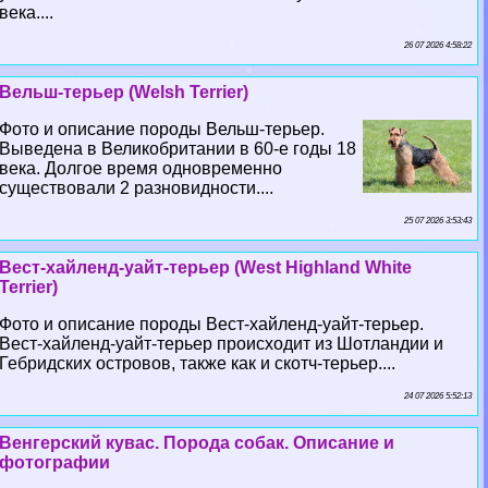
века....
26 07 2026 4:58:22
Вельш-терьер (Welsh Terrier)
Фото и описание породы Вельш-терьер.
Выведена в Великобритании в 60-е годы 18
века. Долгое время одновременно
существовали 2 разновидности....
25 07 2026 3:53:43
Вест-хайленд-уайт-терьер (West Highland White
Terrier)
Фото и описание породы Вест-хайленд-уайт-терьер.
Вест-хайленд-уайт-терьер происходит из Шотландии и
Гебридских островов, также как и скотч-терьер....
24 07 2026 5:52:13
Венгерский кувас. Порода собак. Описание и
фотографии