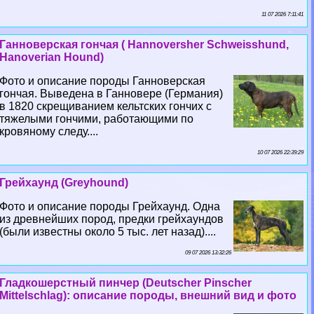
11 07 2026 7:11:41
Ганноверская гончая ( Hannoversher Schweisshund,
Hanoverian Hound)
Фото и описание породы Ганноверская
гончая. Выведена в Ганновере (Германия)
в 1820 скрещиванием кельтских гончих с
тяжелыми гончими, работающими по
кровяному следу....
10 07 2026 22:39:29
Грейхаунд (Greyhound)
Фото и описание породы Грейхаунд. Одна
из древнейших пород, предки грейхаундов
(были известны около 5 тыс. лет назад)....
09 07 2026 13:32:26
Гладкошерстный пинчер (Deutscher Pinscher
Mittelschlag): описание породы, внешний вид и фото