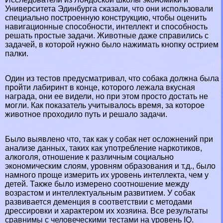
Университета Эдинбурга сказали, что они использовали
специально построенную конструкцию, чтобы оценить
навигационные способности, интеллект и способность
решать простые задачи. Животные даже справились с
задачей, в которой нужно было нажимать кнопку острием
палки.
Один из тестов предусматривал, что собака должна была
пройти лабиринт в конце, которого лежала вкусная
награда, они ее видели, но при этом просто достать не
могли. Как показатель учитывалось время, за которое
животное проходило путь и решало задачи.
Было выявлено что, так как у собак нет осложнений при
анализе данных, таких как употрeбление наркотиков,
алкоголя, отношение к различным социально
экономическим слоям, уровням образования и т.д., было
намного проще измерить их уровень интеллекта, чем у
детей. Также было измерено соотношение между
возрастом и интеллектуальным развитием. У собак
развивается деменция в соответствии с методами
дрессировки и хаpaктером их хозяина. Все результаты
сравнимы с человеческими тестами на уровень IQ.