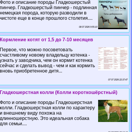
Фото и описание породы Гладкошерстый
пинчер. Гладкошерстый пинчер - подлинная
немецкая порода, которую разводили в
чистоте еще в конце прошлого столетия....
08 07 2026 9:55:10
Кормление котят от 1,5 до 7-10 месяцев
Первое, что можно посоветовать
счастливому новому владельцу котенка -
узнать у заводчика, чем он кормит котенка
сейчас и сделать вывод - чем и как кормить
вновь приобретенное дитя...
07 07 2026 22:37:47
Гладкошерстная колли (Колли короткошёрстный)
Фото и описание породы Гладкошерстная
колли. Гладкошерстная колли по хаpaктеру
и внешнему виду похожа на
длинношерстную. Это идеальная собака
для семьи....