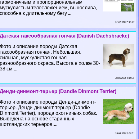
гармоничным и пропорциональным
мускулистым телосложением, вынослива,
способна к длительному бегу....
01 07 2026 5:10:12
Датская таксообразная гончая (Danish Dachsbracke)
Фото и описание породы Датская
таксообразная гончая. Небольшая,
сильная, мускулистая гончая
разнообразного окраса. Высота в холке 30-
38 см....
30 06 2026 6:48:31
Денди-динмонт-терьер (Dandie Dinmont Terrier)
Фото и описание породы Денди-динмонт-
терьер. Денди-динмонт-терьер (Dandie
Dinmont Terrier), порода охотничьих собак.
Выведена на основе старинных
шотландских терьеров....
29 06 2026 2:56:51