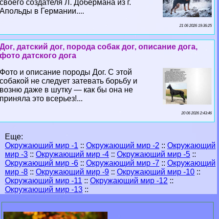
своего создателя Л. Добермана из г.
Апольды в Германии....
21 06 2026 19:36:25
Дог, датский дог, порода собак дог, описание дога,
фото датского дога
Фото и описание породы Дог. С этой
собакой не следует затевать борьбу и
возню даже в шутку — как бы она не
приняла это всерьез!...
20 06 2026 2:43:46
Еще:
Окружающий мир -1
::
Окружающий мир -2
::
Окружающий
мир -3
::
Окружающий мир -4
::
Окружающий мир -5
::
Окружающий мир -6
::
Окружающий мир -7
::
Окружающий
мир -8
::
Окружающий мир -9
::
Окружающий мир -10
::
Окружающий мир -11
::
Окружающий мир -12
::
Окружающий мир -13
::