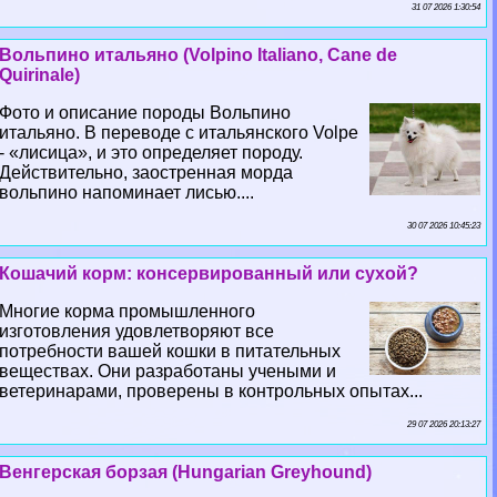
31 07 2026 1:30:54
Вольпино итальяно (Volpino Italiano, Cane de
Quirinale)
Фото и описание породы Вольпино
итальяно. В переводе с итальянского Volpe
- «лисица», и это определяет породу.
Действительно, заостренная морда
вольпино напоминает лисью....
30 07 2026 10:45:23
Кошачий корм: консервированный или сухой?
Многие корма промышленного
изготовления удовлетворяют все
потребности вашей кошки в питательных
веществах. Они разработаны учеными и
ветеринарами, проверены в контрольных опытах...
29 07 2026 20:13:27
Венгерская борзая (Hungarian Greyhound)