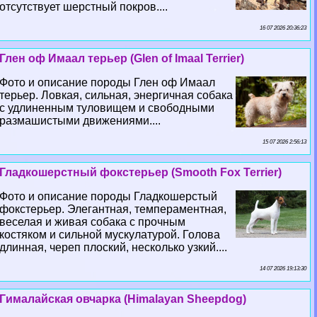
отсутствует шерстный покров....
16 07 2026 20:36:23
Глен оф Имаал терьер (Glen of Imaal Terrier)
Фото и описание породы Глен оф Имаал
терьер. Ловкая, сильная, энергичная собака
с удлиненным туловищем и свободными
размашистыми движениями....
15 07 2026 2:56:13
Гладкошерстный фокстерьер (Smooth Fox Terrier)
Фото и описание породы Гладкошерстый
фокстерьер. Элегантная, темпераментная,
веселая и живая собака с прочным
костяком и сильной мускулатурой. Голова
длинная, череп плоский, несколько узкий....
14 07 2026 19:13:30
Гималайская овчарка (Himalayan Sheepdog)