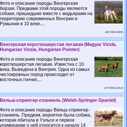
Фото и описание породы Венгерская
борзая. Предками этой породы являются
собаки, пришедшие вместе с мадьярами на
территорию современных Венгрии и
Румынии в 10 веке....
28 07 2026 4:53:50
Венгерская короткошерстая легавая (Magyar Vizsla,
Hungarian Vizsla, Hungarian Pointer)
Фото и описание породы Венгерская
короткошерстая легавая. Известна с 10
века. Выведена в Венгрии. Одна из самых
чистокровных пород происходит от
восточных гончих....
27 07 2026 11:19:14
Вельш-спрингер-спаниель (Welsh-Springer-Spaniel)
Фото и описание породы Вельш-спрингер-
спаниель. Предком, вероятно была собака,
которая обитала в Уэльсе и первое
упоминание о ней относится к началу 14