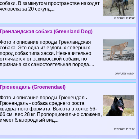
собаки. В замкнутом прострaнcтве находят
человека за 20 секунд....
21 07 2026 19:48:42
Гренландская собака (Greenland Dog)
Фото и описание породы Гренландская
собака. Это одна из ездовых северных
пород собак типа хаски. Незначительно
отличается от эскимосской собаки, но
признана как самостоятельная порода....
20 07 2026 4:49:34
Грюнендаль (Groenendael)
Фото и описание породы Грюнендаль.
Грюнендаль - собака среднего роста,
квадратного формата. Высота в холке 56-
66 см, вес 28 кг. Пропорционально сложена,
имеет благородный вид....
19 07 2026 15:56:17