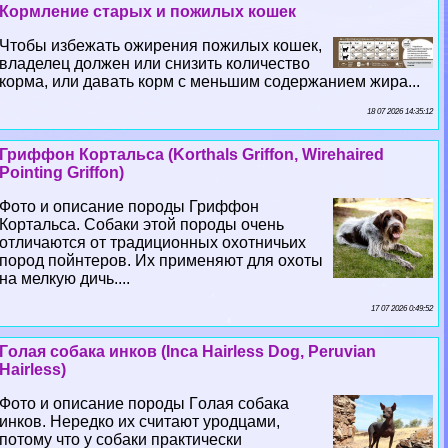
Кормление старых и пожилых кошек
Чтобы избежать ожирения пожилых кошек,
владелец должен или снизить количество
корма, или давать корм с меньшим содержанием жира...
18 07 2026 14:35:12
Гриффон Кортальса (Korthals Griffon, Wirehaired
Pointing Griffon)
Фото и описание породы Гриффон
Кортальса. Собаки этой породы очень
отличаются от традиционных охотничьих
пород пойнтеров. Их применяют для охоты
на мелкую дичь....
17 07 2026 0:49:52
Гoлая собака инков (Inca Hairless Dog, Peruvian
Hairless)
Фото и описание породы Гoлая собака
инков. Нередко их считают уpoдцами,
потому что у собаки пpaктически