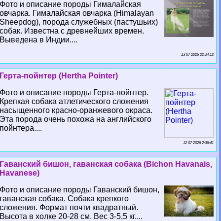
Фото и описание породы Гималайская
овчарка. Гималайская овчарка (Himalayan
Sheepdog), порода служебных (пастушьих)
собак. Известна с древнейших времен.
Выведена в Индии....
13 07 2026 22:34:12
Герта-пойнтер (Hertha Pointer)
Фото и описание породы Герта-пойнтер.
Крепкая собака атлетического сложения
насыщенного красно-оранжевого окраса.
Эта порода очень похожа на английского
пойнтера....
12 07 2026 2:36:41
Гаванский бишон, гаванская собака (Bichon Havanais,
Havanese)
Фото и описание породы Гаванский бишон,
гаванская собака. Собака крепкого
сложения. Формат почти квадратный.
Высота в холке 20-28 см. Вес 3-5,5 кг....