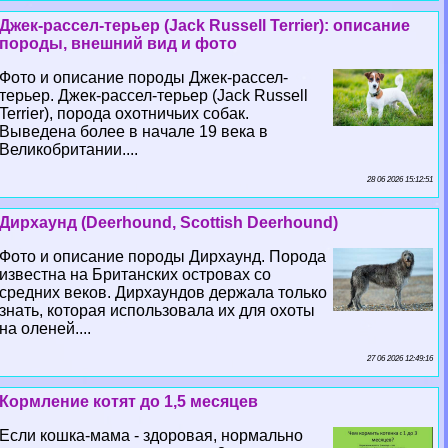
Джек-рассел-терьер (Jack Russell Terrier): описание
породы, внешний вид и фото
Фото и описание породы Джек-рассел-
терьер. Джек-рассел-терьер (Jack Russell
Terrier), порода охотничьих собак.
Выведена более в начале 19 века в
Великобритании....
28 06 2026 15:12:51
Дирхаунд (Deerhound, Scottish Deerhound)
Фото и описание породы Дирхаунд. Порода
известна на Британских островах со
средних веков. Дирхаундов держала только
знать, которая использовала их для охоты
на оленей....
27 06 2026 12:49:16
Кормление котят до 1,5 месяцев
Если кошка-мама - здоровая, нормально