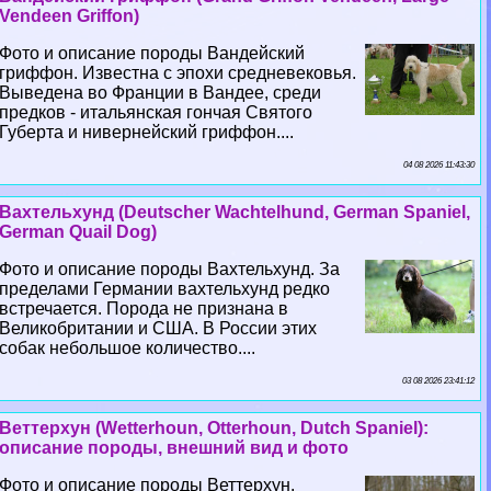
Vendeen Griffon)
Фото и описание породы Вандейский
гриффон. Известна с эпохи средневековья.
Выведена во Франции в Вандее, среди
предков - итальянская гончая Святого
Губерта и нивернейский гриффон....
04 08 2026 11:43:30
Вахтельхунд (Deutscher Wachtelhund, German Spaniel,
German Quail Dog)
Фото и описание породы Вахтельхунд. За
пределами Германии вахтельхунд редко
встречается. Порода не признана в
Великобритании и США. В России этих
собак небольшое количество....
03 08 2026 23:41:12
Веттерхун (Wetterhoun, Otterhoun, Dutch Spaniel):
описание породы, внешний вид и фото
Фото и описание породы Веттерхун.