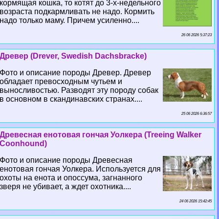
кормящая кошка, то котят до 3-х-недельного
возраста подкармливать не надо. Кормить
надо только маму. Причем усиленно....
26 06 2026 5:37:23
Древер (Drever, Swedish Dachsbracke)
Фото и описание породы Древер. Древер
обладает превосходным чутьем и
выносливостью. Разводят эту породу собак
в основном в скандинавских странах....
25 06 2026 6:36:57
Древесная енотовая гончая Уолкера (Treeing Walker
Coonhound)
Фото и описание породы Древесная
енотовая гончая Уолкера. Используется для
охоты на енота и опоссума, загнанного
зверя не убивает, а ждет охотника....
24 06 2026 15:42:45