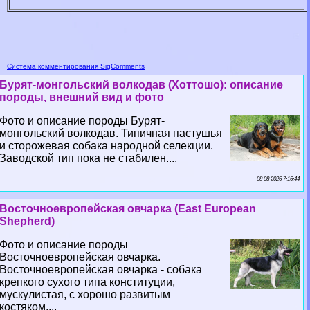
Система комментирования SigComments
Бурят-монгольский волкодав (Хоттошо): описание
породы, внешний вид и фото
Фото и описание породы Бурят-
монгольский волкодав. Типичная пастушья
и сторожевая собака народной селекции.
Заводской тип пока не стабилен....
08 08 2026 7:16:44
Восточноевропейская овчарка (East European
Shepherd)
Фото и описание породы
Восточноевропейская овчарка.
Восточноевропейская овчарка - собака
крепкого сухого типа конституции,
мускулистая, с хорошо развитым
костяком....