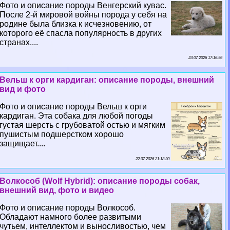
Фото и описание породы Венгерский кувас.
После 2-й мировой войны порода у себя на
родине была близка к исчезновению, от
которого её спасла популярность в других
странах....
23 07 2026 17:16:56
Вельш к opги кардиган: описание породы, внешний
вид и фото
Фото и описание породы Вельш к opги
кардиган. Эта собака для любой погоды
густая шерсть с грубоватой остью и мягким
пушистым подшерстком хорошо
защищает....
22 07 2026 21:18:20
Волкособ (Wolf Hybrid): описание породы собак,
внешний вид, фото и видео
Фото и описание породы Волкособ.
Обладают намного более развитыми
чутьем, интеллектом и выносливостью, чем