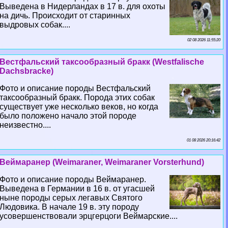
Выведена в Нидерландах в 17 в. для охоты
на дичь. Происходит от старинных
выдровых собак....
02 08 2026 11:55:20
Вестфальский таксообразный бpaкк (Westfalische
Dachsbracke)
Фото и описание породы Вестфальский
таксообразный бpaкк. Порода этих собак
существует уже несколько веков, но когда
было положено начало этой породе
неизвестно....
01 08 2026 20:16:42
Веймаранер (Weimaraner, Weimaraner Vorsterhund)
Фото и описание породы Веймаранер.
Выведена в Германии в 16 в. от угасшей
ныне породы серых легавых Святого
Людовика. В начале 19 в. эту породу
усовершенствовали эрцгерцоги Веймарские....