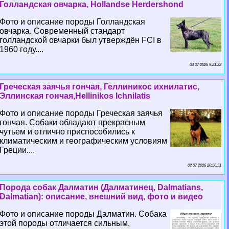
Голландская овчарка, Hollandse Herdershond
Фото и описание породы Голландская
овчарка. Современный стандарт
голландской овчарки был утверждён FCI в
1960 году....
03 07 2026 9:21:22
Греческая заячья гончая, Геллиникос ихнилатис,
Эллинская гончая,Hellinikos Ichnilatis
Фото и описание породы Греческая заячья
гончая. Собаки обладают прекрасным
чутьем и отлично приспособились к
климатическим и географическим условиям
Греции....
02 07 2026 20:56:51
Порода собак Далматин (Далматинец, Dalmatians,
Dalmatian): описание, внешний вид, фото и видео
Фото и описание породы Далматин. Собака
этой породы отличается сильным,