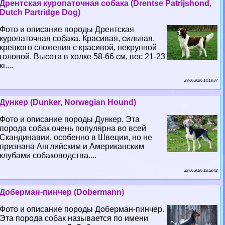
Дрентская куропаточная собака (Drentse Patrijshond,
Dutch Partridge Dog)
Фото и описание породы Дрентская
куропаточная собака. Красивая, сильная,
крепкого сложения с красивой, некрупной
головой. Высота в холке 58-66 см, вес 21-23
кг....
23 06 2026 14:19:37
Дункер (Dunker, Norwegian Hound)
Фото и описание породы Дункер. Эта
порода собак очень популярна во всей
Скандинавии, особенно в Швеции, но не
признана Английским и Американским
клубами собаководства....
22 06 2026 19:52:42
Доберман-пинчер (Dobermann)
Фото и описание породы Доберман-пинчер.
Эта порода собак называется по имени