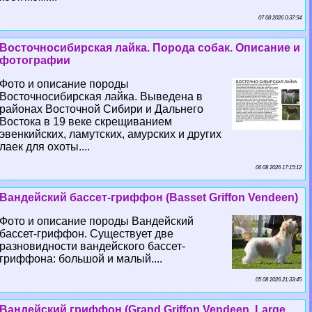
07 08 2026 0:37:54
Восточносибирская лайка. Порода собак. Описание и
фотографии
Фото и описание породы
Восточносибирская лайка. Выведена в
районах Восточной Сибири и Дальнего
Востока в 19 веке скрещиванием
эвенкийских, ламутских, амурских и других
лаек для охоты....
06 08 2026 17:15:12
Вандейский бассет-гриффон (Basset Griffon Vendeen)
Фото и описание породы Вандейский
бассет-гриффон. Существует две
разновидности вандейского бассет-
гриффона: большой и малый....
05 08 2026 21:33:45
Вандейский гриффон (Grand Griffon Vendeen, Large