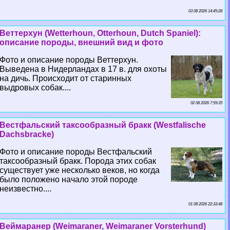
03 08 2026 14:45:28
Веттерхун (Wetterhoun, Otterhoun, Dutch Spaniel):
описание породы, внешний вид и фото
Фото и описание породы Веттерхун.
Выведена в Нидерландах в 17 в. для охоты
на дичь. Происходит от старинных
выдровых собак....
02 08 2026 7:59:35
Вестфальский таксообразный бpaкк (Westfalische
Dachsbracke)
Фото и описание породы Вестфальский
таксообразный бpaкк. Порода этих собак
существует уже несколько веков, но когда
было положено начало этой породе
неизвестно....
01 08 2026 22:33:48
Веймаранер (Weimaraner, Weimaraner Vorsterhund)