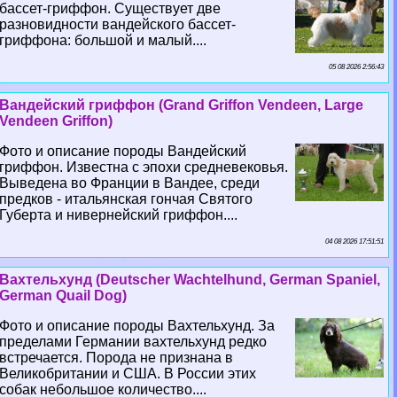
бассет-гриффон. Существует две
разновидности вандейского бассет-
гриффона: большой и малый....
05 08 2026 2:56:43
Вандейский гриффон (Grand Griffon Vendeen, Large
Vendeen Griffon)
Фото и описание породы Вандейский
гриффон. Известна с эпохи средневековья.
Выведена во Франции в Вандее, среди
предков - итальянская гончая Святого
Губерта и нивернейский гриффон....
04 08 2026 17:51:51
Вахтельхунд (Deutscher Wachtelhund, German Spaniel,
German Quail Dog)
Фото и описание породы Вахтельхунд. За
пределами Германии вахтельхунд редко
встречается. Порода не признана в
Великобритании и США. В России этих
собак небольшое количество....