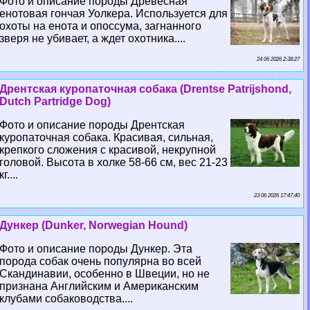
Фото и описание породы Древесная
енотовая гончая Уолкера. Используется для
охоты на енота и опоссума, загнанного
зверя не убивает, а ждет охотника....
24 06 2026 2:38:27
Дрентская куропаточная собака (Drentse Patrijshond,
Dutch Partridge Dog)
Фото и описание породы Дрентская
куропаточная собака. Красивая, сильная,
крепкого сложения с красивой, некрупной
головой. Высота в холке 58-66 см, вес 21-23
кг....
23 06 2026 17:47:40
Дункер (Dunker, Norwegian Hound)
Фото и описание породы Дункер. Эта
порода собак очень популярна во всей
Скандинавии, особенно в Швеции, но не
признана Английским и Американским
клубами собаководства....