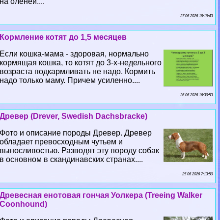
на оленей....
27 06 2026 18:19:43
Кормление котят до 1,5 месяцев
Если кошка-мама - здоровая, нормально
кормящая кошка, то котят до 3-х-недельного
возраста подкармливать не надо. Кормить
надо только маму. Причем усиленно....
26 06 2026 16:30:53
Древер (Drever, Swedish Dachsbracke)
Фото и описание породы Древер. Древер
обладает превосходным чутьем и
выносливостью. Разводят эту породу собак
в основном в скандинавских странах....
25 06 2026 7:13:50
Древесная енотовая гончая Уолкера (Treeing Walker
Coonhound)