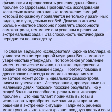
физиологии и предположить решение дальнейших
проблем со здоровьем. Проводились исследования
касательно ключевого навыка торможения эмоций,
который по-разному проявляется не только у различных
видов, но и у отдельных особей. Доказано что чем
больше животное способно проявлять способности
самоконтроля, тем менее они успешны в решении
экстремальных задач. Эта способность частично даже
передается по наследству.
По словам ведущего исследователя Корсина Мюллера из
университета ветеринарной медицины Вены, можно с
уверенностью утверждать, что тормозное управление
имеет генетическое начало, но также подвержено и
воздействию окружающей среды. Поэтому помощь в
дрессировке не всегда помогает, а ожидания что
животное может достичь идеального самоконтроля,
ничем не увенчаются. Исследования, проведенные на
маленьких детях, показали похожие результаты, но у
людей большая способность решать возникающие
проблемы. Это наш талант, принимать вызовы и
использовать приобретенные знания для принятия
решения в экстренной ситуации. Например, ребенок
может уяснить, что ключ открывает входную дверь и если