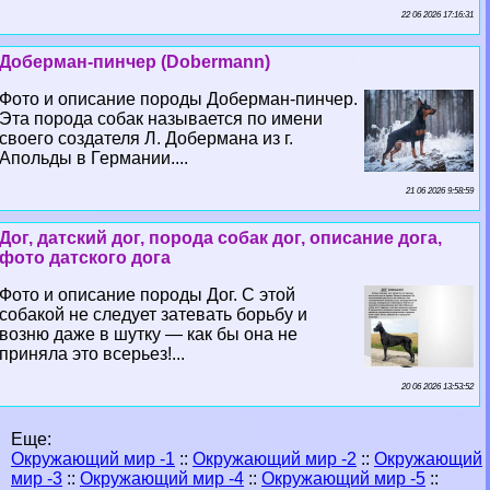
22 06 2026 17:16:31
Доберман-пинчер (Dobermann)
Фото и описание породы Доберман-пинчер.
Эта порода собак называется по имени
своего создателя Л. Добермана из г.
Апольды в Германии....
21 06 2026 9:58:59
Дог, датский дог, порода собак дог, описание дога,
фото датского дога
Фото и описание породы Дог. С этой
собакой не следует затевать борьбу и
возню даже в шутку — как бы она не
приняла это всерьез!...
20 06 2026 13:53:52
Еще:
Окружающий мир -1
::
Окружающий мир -2
::
Окружающий
мир -3
::
Окружающий мир -4
::
Окружающий мир -5
::