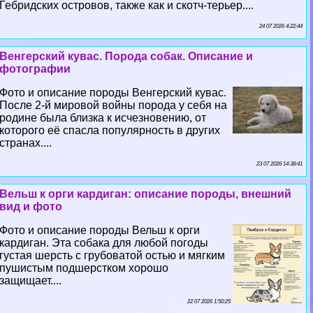
Гебридских островов, также как и скотч-терьер....
24 07 2026 4:22:44
Венгерский кувас. Порода собак. Описание и
фотографии
Фото и описание породы Венгерский кувас.
После 2-й мировой войны порода у себя на
родине была близка к исчезновению, от
которого её спасла популярность в других
странах....
23 07 2026 14:38:41
Вельш к opги кардиган: описание породы, внешний
вид и фото
Фото и описание породы Вельш к opги
кардиган. Эта собака для любой погоды
густая шерсть с грубоватой остью и мягким
пушистым подшерстком хорошо
защищает....
22 07 2026 1:50:25