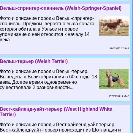
Вельш-спрингер-спаниель (Welsh-Springer-Spaniel)
Фото и описание породы Вельш-спрингер-
спаниель. Предком, вероятно была собака,
которая обитала в Уэльсе и первое
упоминание о ней относится к началу 14
века....
26 07 2026 11:39:45
Вельш-терьер (Welsh Terrier)
Фото и описание породы Вельш-терьер.
Выведена в Великобритании в 60-е годы 18
века. Долгое время одновременно
существовали 2 разновидности....
25 07 2026 15:14:42
Вест-хайленд-уайт-терьер (West Highland White
Terrier)
Фото и описание породы Вест-хайленд-уайт-терьер.
Вест-хайленд-уайт-терьер происходит из Шотландии и