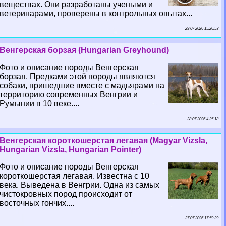
веществах. Они разработаны учеными и
ветеринарами, проверены в контрольных опытах...
29 07 2026 15:26:53
Венгерская борзая (Hungarian Greyhound)
Фото и описание породы Венгерская
борзая. Предками этой породы являются
собаки, пришедшие вместе с мадьярами на
территорию современных Венгрии и
Румынии в 10 веке....
28 07 2026 4:25:13
Венгерская короткошерстая легавая (Magyar Vizsla,
Hungarian Vizsla, Hungarian Pointer)
Фото и описание породы Венгерская
короткошерстая легавая. Известна с 10
века. Выведена в Венгрии. Одна из самых
чистокровных пород происходит от
восточных гончих....
27 07 2026 17:59:29