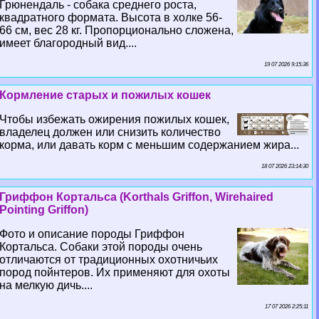
Грюнендаль - собака среднего роста,
квадратного формата. Высота в холке 56-
66 см, вес 28 кг. Пропорционально сложена,
имеет благородный вид....
19 07 2026 9:15:36
Кормление старых и пожилых кошек
Чтобы избежать ожирения пожилых кошек,
владелец должен или снизить количество
корма, или давать корм с меньшим содержанием жира...
18 07 2026 23:14:30
Гриффон Кортальса (Korthals Griffon, Wirehaired
Pointing Griffon)
Фото и описание породы Гриффон
Кортальса. Собаки этой породы очень
отличаются от традиционных охотничьих
пород пойнтеров. Их применяют для охоты
на мелкую дичь....
17 07 2026 2:25:11