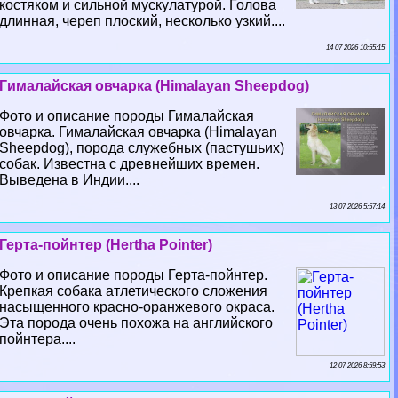
костяком и сильной мускулатурой. Голова
длинная, череп плоский, несколько узкий....
14 07 2026 10:55:15
Гималайская овчарка (Himalayan Sheepdog)
Фото и описание породы Гималайская
овчарка. Гималайская овчарка (Himalayan
Sheepdog), порода служебных (пастушьих)
собак. Известна с древнейших времен.
Выведена в Индии....
13 07 2026 5:57:14
Герта-пойнтер (Hertha Pointer)
Фото и описание породы Герта-пойнтер.
Крепкая собака атлетического сложения
насыщенного красно-оранжевого окраса.
Эта порода очень похожа на английского
пойнтера....
12 07 2026 8:59:53