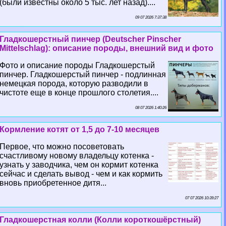
(были известны около 5 тыс. лет назад)....
09 07 2026 7:37:38
Гладкошерстный пинчер (Deutscher Pinscher
Mittelschlag): описание породы, внешний вид и фото
Фото и описание породы Гладкошерстый
пинчер. Гладкошерстый пинчер - подлинная
немецкая порода, которую разводили в
чистоте еще в конце прошлого столетия....
08 07 2026 1:40:26
Кормление котят от 1,5 до 7-10 месяцев
Первое, что можно посоветовать
счастливому новому владельцу котенка -
узнать у заводчика, чем он кормит котенка
сейчас и сделать вывод - чем и как кормить
вновь приобретенное дитя...
07 07 2026 10:39:27
Гладкошерстная колли (Колли короткошёрстный)