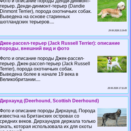
Фото и описание породы Денди-динмонт-
терьер. Денди-динмонт-терьер (Dandie
Dinmont Terrier), порода охотничьих собак.
Выведена на основе старинных
шотландских терьеров....
29 06 2026 2:19:45
Джек-рассел-терьер (Jack Russell Terrier): описание
породы, внешний вид и фото
Фото и описание породы Джек-рассел-
терьер. Джек-рассел-терьер (Jack Russell
Terrier), порода охотничьих собак.
Выведена более в начале 19 века в
Великобритании....
28 06 2026 17:11:28
Дирхаунд (Deerhound, Scottish Deerhound)
Фото и описание породы Дирхаунд. Порода
известна на Британских островах со
средних веков. Дирхаундов держала только
знать, которая использовала их для охоты