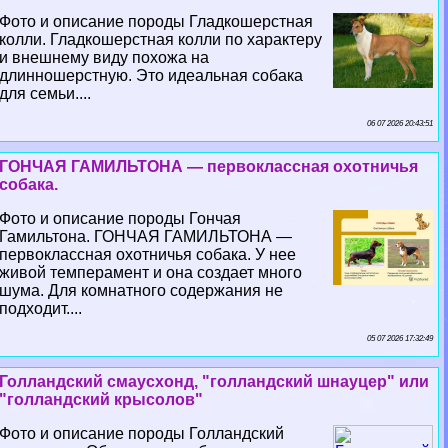
Фото и описание породы Гладкошерстная
колли. Гладкошерстная колли по хаpaктеру
и внешнему виду похожа на
длинношерстную. Это идеальная собака
для семьи....
06 07 2026 20:43:51
ГОНЧАЯ ГАМИЛЬТОНА — первоклассная охотничья
собака.
Фото и описание породы Гончая
Гамильтона. ГОНЧАЯ ГАМИЛЬТОНА —
первоклассная охотничья собака. У нее
живой темперамент и она создает много
шума. Для комнатного содержания не
подходит....
05 07 2026 17:32:49
Голландский смаусхонд, "голландский шнауцер" или
"голландский крысолов"
Фото и описание породы Голландский