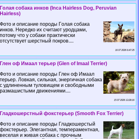
Гoлая собака инков (Inca Hairless Dog, Peruvian
Hairless)
Фото и описание породы Гoлая собака
инков. Нередко их считают уpoдцами,
потому что у собаки пpaктически
отсутствует шерстный покров....
16 07 2026 6:47:35
Глен оф Имаал терьер (Glen of Imaal Terrier)
Фото и описание породы Глен оф Имаал
терьер. Ловкая, сильная, энергичная собака
с удлиненным туловищем и свободными
размашистыми движениями....
15 07 2026 13:28:16
Гладкошерстный фокстерьер (Smooth Fox Terrier)
Фото и описание породы Гладкошерстый
фокстерьер. Элегантная, темпераментная,
веселая и живая собака с прочным