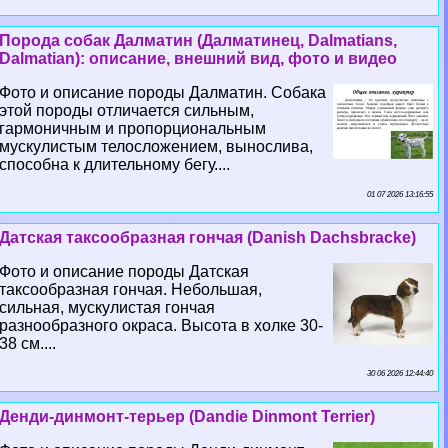
Порода собак Далматин (Далматинец, Dalmatians,
Dalmatian): описание, внешний вид, фото и видео
Фото и описание породы Далматин. Собака
этой породы отличается сильным,
гармоничным и пропорциональным
мускулистым телосложением, вынослива,
способна к длительному бегу....
01 07 2026 13:16:55
Датская таксообразная гончая (Danish Dachsbracke)
Фото и описание породы Датская
таксообразная гончая. Небольшая,
сильная, мускулистая гончая
разнообразного окраса. Высота в холке 30-
38 см....
30 06 2026 12:44:40
Денди-динмонт-терьер (Dandie Dinmont Terrier)