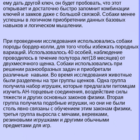
ему дать другой ключ, он будет пробовать, что этот
открывает и достаточно быстро запомнит комбинации
ключей и замков даже с большой связкой. Собаки менее
успешны в логичном приобретении данных базовых
навыков и логическом мышлении.
При проведении исследования использовались собаки
породы бордер-колли, для того чтобы избежать породных
вариаций. Использовалось 40 особей, наблюдение
проводилось в течение полутора лет(18 месяцев) от
двухмecячного щенка. Собаки использовались при
решении разнообразных задач и приобретали
различные навыки. Во время исследования животные
были разделены на три группы щенков. Одна группа
получила набор игрушек, которые предлагали питомцам
изучить АН-торцевые соединения, воздействие силы
тяжести и других основных законов физики. Вторая
группа получила подобные игрушки, но они не были
столь явно связаны с обучением этим законам физики,
третья группа выросла с мячами, веревками,
резиновыми игрушками и другими обычными
предметами для игр.