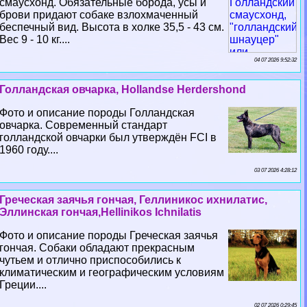
смаусхонд. Обязательные борода, усы и
брови придают собаке взлохмаченный
беспечный вид. Высота в холке 35,5 - 43 см.
Вес 9 - 10 кг....
04 07 2026 9:52:32
Голландская овчарка, Hollandse Herdershond
Фото и описание породы Голландская
овчарка. Современный стандарт
голландской овчарки был утверждён FCI в
1960 году....
03 07 2026 4:28:12
Греческая заячья гончая, Геллиникос ихнилатис,
Эллинская гончая,Hellinikos Ichnilatis
Фото и описание породы Греческая заячья
гончая. Собаки обладают прекрасным
чутьем и отлично приспособились к
климатическим и географическим условиям
Греции....
02 07 2026 0:29:45