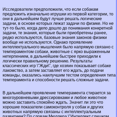
Исследователи предположили, что если собакам
предложить изначально игрушки из первой категории, то
они в дальнейшем будут лучше решать логические
задачи, в основе которых лежат задачи по физике. Но не
тут-то было, когда дело дошло до понимания конкретной
задачи, те знания, которые были приобретены ранее,
редко используются, базовые знания законов физики
вообще не используются. Однако проявление
интеллектуального мышления было напрямую связано с
темпераментом собаки, животные с ярко выраженным
нетерпением, в дальнейшем быстрее приходили к
логически правильному решению. Результаты
классических игр \"Жди\", где хозяин показывает собаке
лакомство, а затем заставляет его ждать, до подачи
комaнды, оказались наилучшим тестом определения типа
темперамента и способности решать сложные задачи.
В дальнейшем проявление темперамента стирается за
многоуровневыми дрессировками и любое животное
можно заставить спокойно ждать. Значит ли это что
хорошие показатели самоконтроля у собак и других
животных напрямую связаны с интеллектуальным
развитием? По словам Мюллера \"Интеллект слишком