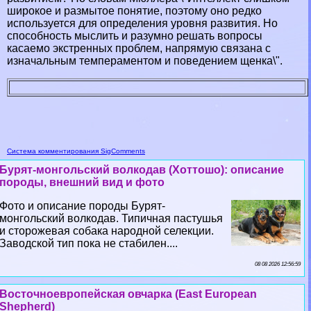
широкое и размытое понятие, поэтому оно редко
используется для определения уровня развития. Но
способность мыслить и разумно решать вопросы
касаемо экстренных проблем, напрямую связана с
изначальным темпераментом и поведением щенка\".
Система комментирования SigComments
Бурят-монгольский волкодав (Хоттошо): описание
породы, внешний вид и фото
Фото и описание породы Бурят-
монгольский волкодав. Типичная пастушья
и сторожевая собака народной селекции.
Заводской тип пока не стабилен....
08 08 2026 12:56:59
Восточноевропейская овчарка (East European
Shepherd)