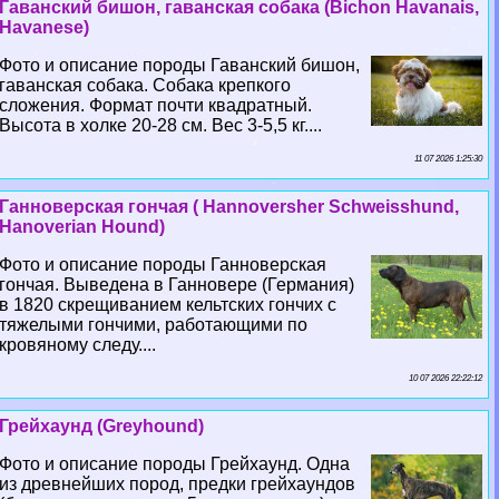
Гаванский бишон, гаванская собака (Bichon Havanais,
Havanese)
Фото и описание породы Гаванский бишон,
гаванская собака. Собака крепкого
сложения. Формат почти квадратный.
Высота в холке 20-28 см. Вес 3-5,5 кг....
11 07 2026 1:25:30
Ганноверская гончая ( Hannoversher Schweisshund,
Hanoverian Hound)
Фото и описание породы Ганноверская
гончая. Выведена в Ганновере (Германия)
в 1820 скрещиванием кельтских гончих с
тяжелыми гончими, работающими по
кровяному следу....
10 07 2026 22:22:12
Грейхаунд (Greyhound)
Фото и описание породы Грейхаунд. Одна
из древнейших пород, предки грейхаундов