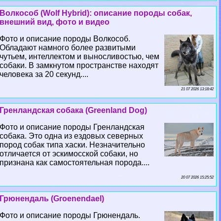
Волкособ (Wolf Hybrid): описание породы собак,
внешний вид, фото и видео
Фото и описание породы Волкособ.
Обладают намного более развитыми
чутьем, интеллектом и выносливостью, чем
собаки. В замкнутом прострaнcтве находят
человека за 20 секунд....
21 07 2026 13:18:42
Гренландская собака (Greenland Dog)
Фото и описание породы Гренландская
собака. Это одна из ездовых северных
пород собак типа хаски. Незначительно
отличается от эскимосской собаки, но
признана как самостоятельная порода....
20 07 2026 15:25:52
Грюнендаль (Groenendael)
Фото и описание породы Грюнендаль.