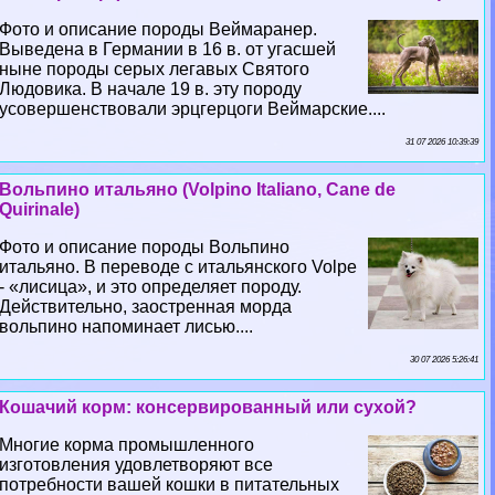
Фото и описание породы Веймаранер.
Выведена в Германии в 16 в. от угасшей
ныне породы серых легавых Святого
Людовика. В начале 19 в. эту породу
усовершенствовали эрцгерцоги Веймарские....
31 07 2026 10:39:39
Вольпино итальяно (Volpino Italiano, Cane de
Quirinale)
Фото и описание породы Вольпино
итальяно. В переводе с итальянского Volpe
- «лисица», и это определяет породу.
Действительно, заостренная морда
вольпино напоминает лисью....
30 07 2026 5:26:41
Кошачий корм: консервированный или сухой?
Многие корма промышленного
изготовления удовлетворяют все
потребности вашей кошки в питательных