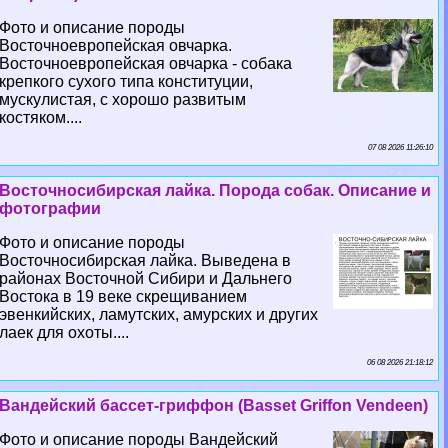
Фото и описание породы
Восточноевропейская овчарка.
Восточноевропейская овчарка - собака
крепкого сухого типа конституции,
мускулистая, с хорошо развитым
костяком....
07 08 2026 11:26:10
Восточносибирская лайка. Порода собак. Описание и
фотографии
Фото и описание породы
Восточносибирская лайка. Выведена в
районах Восточной Сибири и Дальнего
Востока в 19 веке скрещиванием
эвенкийских, ламутских, амурских и других
лаек для охоты....
06 08 2026 21:18:12
Вандейский бассет-гриффон (Basset Griffon Vendeen)
Фото и описание породы Вандейский