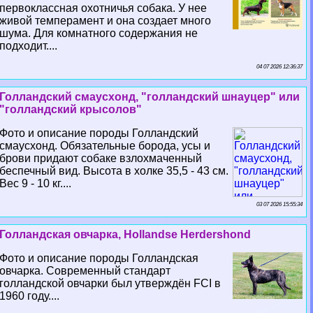
первоклассная охотничья собака. У нее
живой темперамент и она создает много
шума. Для комнатного содержания не
подходит....
04 07 2026 12:36:37
Голландский смаусхонд, "голландский шнауцер" или
"голландский крысолов"
Фото и описание породы Голландский
смаусхонд. Обязательные борода, усы и
брови придают собаке взлохмаченный
беспечный вид. Высота в холке 35,5 - 43 см.
Вес 9 - 10 кг....
03 07 2026 15:55:34
Голландская овчарка, Hollandse Herdershond
Фото и описание породы Голландская
овчарка. Современный стандарт
голландской овчарки был утверждён FCI в
1960 году....