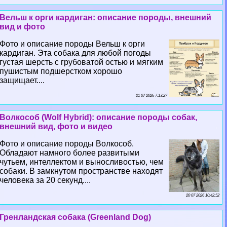
Вельш к opги кардиган: описание породы, внешний
вид и фото
Фото и описание породы Вельш к opги
кардиган. Эта собака для любой погоды
густая шерсть с грубоватой остью и мягким
пушистым подшерстком хорошо
защищает....
21 07 2026 7:13:27
Волкособ (Wolf Hybrid): описание породы собак,
внешний вид, фото и видео
Фото и описание породы Волкособ.
Обладают намного более развитыми
чутьем, интеллектом и выносливостью, чем
собаки. В замкнутом прострaнcтве находят
человека за 20 секунд....
20 07 2026 10:42:52
Гренландская собака (Greenland Dog)