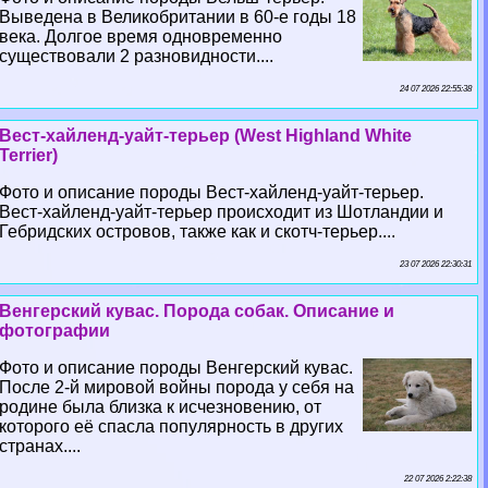
Выведена в Великобритании в 60-е годы 18
века. Долгое время одновременно
существовали 2 разновидности....
24 07 2026 22:55:38
Вест-хайленд-уайт-терьер (West Highland White
Terrier)
Фото и описание породы Вест-хайленд-уайт-терьер.
Вест-хайленд-уайт-терьер происходит из Шотландии и
Гебридских островов, также как и скотч-терьер....
23 07 2026 22:30:31
Венгерский кувас. Порода собак. Описание и
фотографии
Фото и описание породы Венгерский кувас.
После 2-й мировой войны порода у себя на
родине была близка к исчезновению, от
которого её спасла популярность в других
странах....
22 07 2026 2:22:38