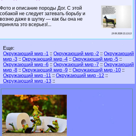
Фото и описание породы Дог. С этой
собакой не следует затевать борьбу и
возню даже в шутку — как бы она не
приняла это всерьез!...
19 06 2026 21:13:13
Еще:
Окружающий мир -1
::
Окружающий мир -2
::
Окружающий
мир -3
::
Окружающий мир -4
::
Окружающий мир -5
::
Окружающий мир -6
::
Окружающий мир -7
::
Окружающий
мир -8
::
Окружающий мир -9
::
Окружающий мир -10
::
Окружающий мир -11
::
Окружающий мир -12
::
Окружающий мир -13
::