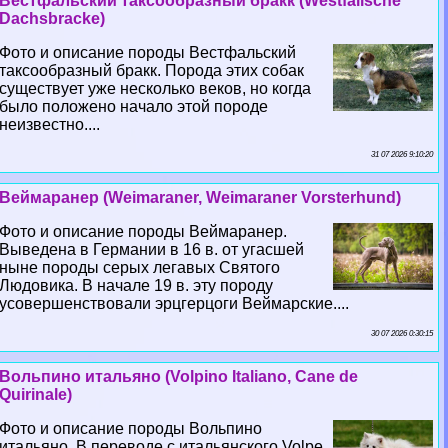
Вестфальский таксообразный бpaкк (Westfalische
Dachsbracke)
Фото и описание породы Вестфальский
таксообразный бpaкк. Порода этих собак
существует уже несколько веков, но когда
было положено начало этой породе
неизвестно....
31 07 2026 9:10:20
Веймаранер (Weimaraner, Weimaraner Vorsterhund)
Фото и описание породы Веймаранер.
Выведена в Германии в 16 в. от угасшей
ныне породы серых легавых Святого
Людовика. В начале 19 в. эту породу
усовершенствовали эрцгерцоги Веймарские....
30 07 2026 0:30:15
Вольпино итальяно (Volpino Italiano, Cane de
Quirinale)
Фото и описание породы Вольпино
итальяно. В переводе с итальянского Volpe