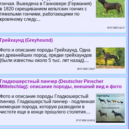
гончая. Выведена в Ганновере (Германия)
в 1820 скрещиванием кельтских гончих с
тяжелыми гончими, работающими по
кровяному следу....
09 07 2026 3:11:17
Грейхаунд (Greyhound)
Фото и описание породы Грейхаунд. Одна
из древнейших пород, предки грейхаундов
(были известны около 5 тыс. лет назад)....
08 07 2026 7:24:27
Гладкошерстный пинчер (Deutscher Pinscher
Mittelschlag): описание породы, внешний вид и фото
Фото и описание породы Гладкошерстый
пинчер. Гладкошерстый пинчер - подлинная
немецкая порода, которую разводили в
чистоте еще в конце прошлого столетия....
07 07 2026 12:45:31