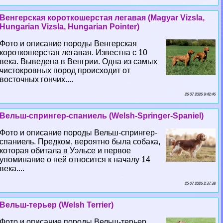
Венгерская короткошерстая легавая (Magyar Vizsla,
Hungarian Vizsla, Hungarian Pointer)
Фото и описание породы Венгерская
короткошерстая легавая. Известна с 10
века. Выведена в Венгрии. Одна из самых
чистокровных пород происходит от
восточных гончих....
26 07 2026 9:42:46
Вельш-спрингер-спаниель (Welsh-Springer-Spaniel)
Фото и описание породы Вельш-спрингер-
спаниель. Предком, вероятно была собака,
которая обитала в Уэльсе и первое
упоминание о ней относится к началу 14
века....
25 07 2026 2:37:38
Вельш-терьер (Welsh Terrier)
Фото и описание породы Вельш-терьер.