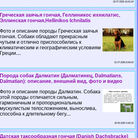
02 07 2026 16:41:24
Греческая заячья гончая, Геллиникос ихнилатис,
Эллинская гончая,Hellinikos Ichnilatis
Фото и описание породы Греческая заячья
гончая. Собаки обладают прекрасным
чутьем и отлично приспособились к
климатическим и географическим условиям
Греции....
01 07 2026 8:40:43
Порода собак Далматин (Далматинец, Dalmatians,
Dalmatian): описание, внешний вид, фото и видео
Фото и описание породы Далматин. Собака
этой породы отличается сильным,
гармоничным и пропорциональным
мускулистым телосложением, вынослива,
способна к длительному бегу....
30 06 2026 5:42:33
Датская таксообразная гончая (Danish Dachsbracke)