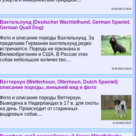
03 08 2026 17:36:22
Вахтельхунд (Deutscher Wachtelhund, German Spaniel,
German Quail Dog)
Фото и описание породы Вахтельхунд. За
пределами Германии вахтельхунд редко
встречается. Порода не признана в
Великобритании и США. В России этих
собак небольшое количество....
02 08 2026 11:26:29
Веттерхун (Wetterhoun, Otterhoun, Dutch Spaniel):
описание породы, внешний вид и фото
Фото и описание породы Веттерхун.
Выведена в Нидерландах в 17 в. для охоты
на дичь. Происходит от старинных
выдровых собак....
01 08 2026 0:52:27