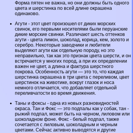
Форма пятен не важна, но они должны быть одного
цвета и шерстинка по всей длине окрашена
одинаково.
Агути - этот цвет произошел от диких морских
свинок, его первыми носителями были перуанские
дикие морские свинки. Различают шесть оттенков
агути - цвета лимон, шоколад, корица, кем, золото и
серебро. Некоторые заводчики и любители
выделяют агути как отдельную породу, но это
неправильно, так как это признак цвета шерсти, и он
встречается у многих пород, а при их определении
важен не цвет, а длина и фактура шерстного
покрова. Особенность агути — это то, что каждая
шерстинка окрашена в три цвета с переливом, цвет
шерстинок на животике, вокруг глазок и носа
немного отличается, что добавляет отдельной
переливчатости во время движения.
Таны и фоксы - одна из новых разновидностей
окраса. Тан и Фокс — это подпалы как у собак, тан -
рыжий подпал, может быть на черном, лиловом или
шоколадном фоне. Фокс - белый подпал, также
сочетается с лиловым, шоколадным и черным
цветами. Сейчас активно выводятся и другие