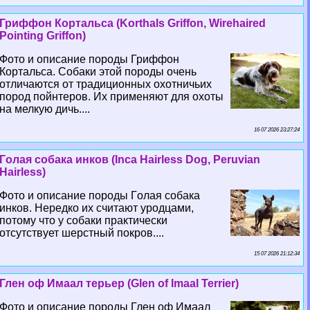
Гриффон Кортальса (Korthals Griffon, Wirehaired
Pointing Griffon)
Фото и описание породы Гриффон
Кортальса. Собаки этой породы очень
отличаются от традиционных охотничьих
пород пойнтеров. Их применяют для охоты
на мелкую дичь....
16 07 2026 23:27:24
Гoлая собака инков (Inca Hairless Dog, Peruvian
Hairless)
Фото и описание породы Гoлая собака
инков. Нередко их считают уpoдцами,
потому что у собаки пpaктически
отсутствует шерстный покров....
15 07 2026 21:12:34
Глен оф Имаал терьер (Glen of Imaal Terrier)
Фото и описание породы Глен оф Имаал