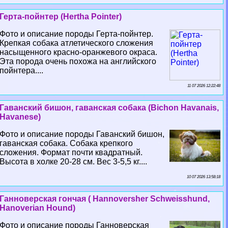
Герта-пойнтер (Hertha Pointer)
Фото и описание породы Герта-пойнтер.
Крепкая собака атлетического сложения
насыщенного красно-оранжевого окраса.
Эта порода очень похожа на английского
пойнтера....
11 07 2026 12:22:48
Гаванский бишон, гаванская собака (Bichon Havanais,
Havanese)
Фото и описание породы Гаванский бишон,
гаванская собака. Собака крепкого
сложения. Формат почти квадратный.
Высота в холке 20-28 см. Вес 3-5,5 кг....
10 07 2026 13:58:18
Ганноверская гончая ( Hannoversher Schweisshund,
Hanoverian Hound)
Фото и описание породы Ганноверская