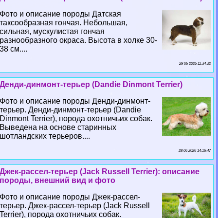
Фото и описание породы Датская
таксообразная гончая. Небольшая,
сильная, мускулистая гончая
разнообразного окраса. Высота в холке 30-
38 см....
29 06 2026 11:34:32
Денди-динмонт-терьер (Dandie Dinmont Terrier)
Фото и описание породы Денди-динмонт-
терьер. Денди-динмонт-терьер (Dandie
Dinmont Terrier), порода охотничьих собак.
Выведена на основе старинных
шотландских терьеров....
28 06 2026 14:16:47
Джек-рассел-терьер (Jack Russell Terrier): описание
породы, внешний вид и фото
Фото и описание породы Джек-рассел-
терьер. Джек-рассел-терьер (Jack Russell
Terrier), порода охотничьих собак.