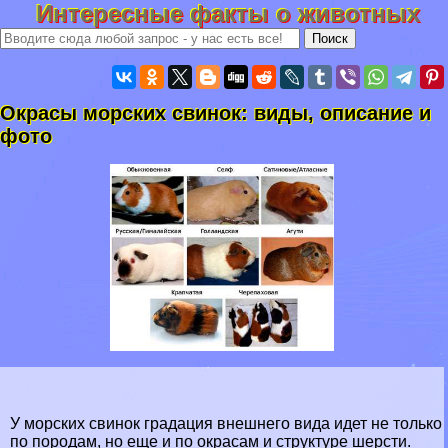
Интересные факты о животных
Окрасы морских свинок: виды, описание и
фото
У морских свинок градация внешнего вида идет не только
по породам, но еще и по окрасам и структуре шерсти.