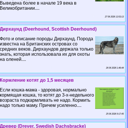
Выведена более в начале 19 века в
Великобритании....
27 06 2026 13:53:13
Дирхаунд (Deerhound, Scottish Deerhound)
Фото и описание породы Дирхаунд. Порода
известна на Британских островах со
средних веков. Дирхаундов держала только
знать, которая использовала их для охоты
на оленей....
26 06 2026 1:46:44
Кормление котят до 1,5 месяцев
Если кошка-мама - здоровая, нормально
кормящая кошка, то котят до 3-х-недельного
возраста подкармливать не надо. Кормить
надо только маму. Причем усиленно....
25 06 2026 9:17:45
Древер (Drever, Swedish Dachsbracke)