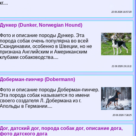
кг....
22 06 2026 16:57:20
Дункер (Dunker, Norwegian Hound)
Фото и описание породы Дункер. Эта
порода собак очень популярна во всей
Скандинавии, особенно в Швеции, но не
признана Английским и Американским
клубами собаководства....
21 06 2026 19:13:11
Доберман-пинчер (Dobermann)
Фото и описание породы Доберман-пинчер.
Эта порода собак называется по имени
своего создателя Л. Добермана из г.
Апольды в Германии....
20 06 2026 7:38:25
Дог, датский дог, порода собак дог, описание дога,
фото датского дога