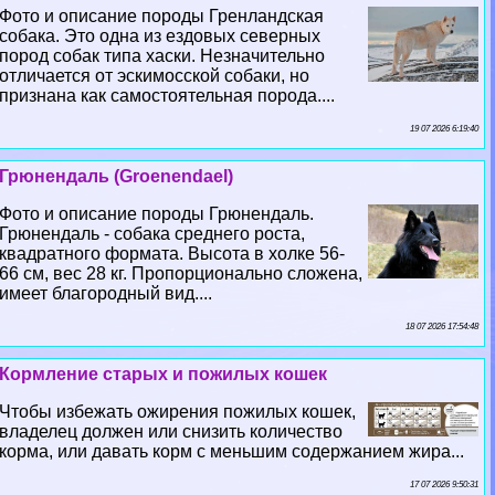
Фото и описание породы Гренландская
собака. Это одна из ездовых северных
пород собак типа хаски. Незначительно
отличается от эскимосской собаки, но
признана как самостоятельная порода....
19 07 2026 6:19:40
Грюнендаль (Groenendael)
Фото и описание породы Грюнендаль.
Грюнендаль - собака среднего роста,
квадратного формата. Высота в холке 56-
66 см, вес 28 кг. Пропорционально сложена,
имеет благородный вид....
18 07 2026 17:54:48
Кормление старых и пожилых кошек
Чтобы избежать ожирения пожилых кошек,
владелец должен или снизить количество
корма, или давать корм с меньшим содержанием жира...
17 07 2026 9:50:31