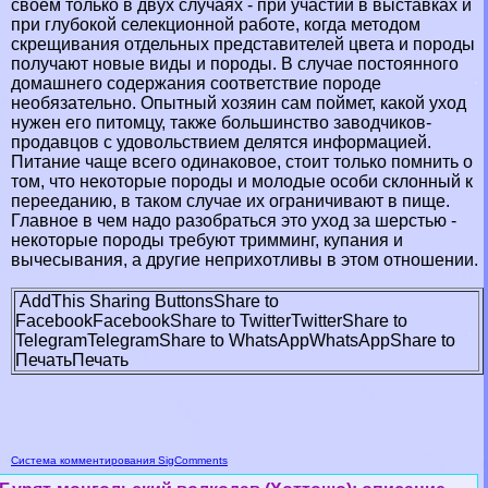
своем только в двух случаях - при участии в выставках и
при глубокой селекционной работе, когда методом
скрещивания отдельных представителей цвета и породы
получают новые виды и породы. В случае постоянного
домашнего содержания соответствие породе
необязательно. Опытный хозяин сам поймет, какой уход
нужен его питомцу, также большинство заводчиков-
продавцов с удовольствием делятся информацией.
Питание чаще всего одинаковое, стоит только помнить о
том, что некоторые породы и молодые особи склонный к
перееданию, в таком случае их ограничивают в пище.
Главное в чем надо разобраться это уход за шерстью -
некоторые породы требуют тримминг, купания и
вычесывания, а другие неприхотливы в этом отношении.
AddThis Sharing Buttons
Share to
Facebook
Facebook
Share to Twitter
Twitter
Share to
Telegram
Telegram
Share to WhatsApp
WhatsApp
Share to
Печать
Печать
Система комментирования SigComments