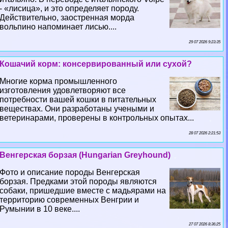
- «лисица», и это определяет породу.
Действительно, заостренная морда
вольпино напоминает лисью....
29 07 2026 9:23:35
Кошачий корм: консервированный или сухой?
Многие корма промышленного
изготовления удовлетворяют все
потребности вашей кошки в питательных
веществах. Они разработаны учеными и
ветеринарами, проверены в контрольных опытах...
28 07 2026 2:21:53
Венгерская борзая (Hungarian Greyhound)
Фото и описание породы Венгерская
борзая. Предками этой породы являются
собаки, пришедшие вместе с мадьярами на
территорию современных Венгрии и
Румынии в 10 веке....
27 07 2026 8:36:25