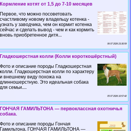
Кормление котят от 1,5 до 7-10 месяцев
Первое, что можно посоветовать
счастливому новому владельцу котенка -
узнать у заводчика, чем он кормит котенка
сейчас и сделать вывод - чем и как кормить
вновь приобретенное дитя...
06 07 2026 23:30:59
Гладкошерстная колли (Колли короткошёрстный)
Фото и описание породы Гладкошерстная
колли. Гладкошерстная колли по хаpaктеру
и внешнему виду похожа на
длинношерстную. Это идеальная собака
для семьи....
05 07 2026 10:57:42
ГОНЧАЯ ГАМИЛЬТОНА — первоклассная охотничья
собака.
Фото и описание породы Гончая
Гамильтона. ГОНЧАЯ ГАМИЛЬТОНА —