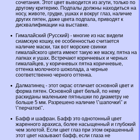
сочетания. Этот цвет выводится из агути, только по
другому критерию. Подпалы должны находиться на
носу, животе, грудке, ушках и вокруг глаз, наличие
других пятен, даже цвета подпала, приводят к
дисквалификации на выставке.
Гималайский (Русский) - многие из нас видели
сиамскую кошку, ее особенностью считается
наличие маски, так вот морские свинки
гималайского цвета имеют такую же маску, пятна на
лапках и ушах. Встречают коричневых и черных
гималайцев, у коричневых пятна коричневые,
оттенка молочного шоколада, а черные
соответственно черного оттенка.
Далматинец - этот окрас отличает основной цвет и
форма пятен. Основной цвет белый, по нему
раскиданы маленькие пятнышки по диаметру не
больше 5 мм. Разрешено наличие \"шапочки\" и
\"перчаток\".
Бафф и шафран. Бафф это однотонный цвет
жаренного арахиса, более насыщенный и глубокий
чем золотой. Если цвет глаз при этом окрашенный
этот цвет называют бафф, если глаза не