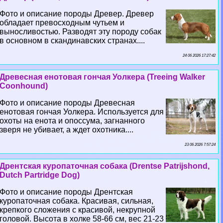
Фото и описание породы Древер. Древер
обладает превосходным чутьем и
выносливостью. Разводят эту породу собак
в основном в скандинавских странах....
24 06 2026 17:27:42
Древесная енотовая гончая Уолкера (Treeing Walker
Coonhound)
Фото и описание породы Древесная
енотовая гончая Уолкера. Используется для
охоты на енота и опоссума, загнанного
зверя не убивает, а ждет охотника....
23 06 2026 7:57:24
Дрентская куропаточная собака (Drentse Patrijshond,
Dutch Partridge Dog)
Фото и описание породы Дрентская
куропаточная собака. Красивая, сильная,
крепкого сложения с красивой, некрупной
головой. Высота в холке 58-66 см, вес 21-23