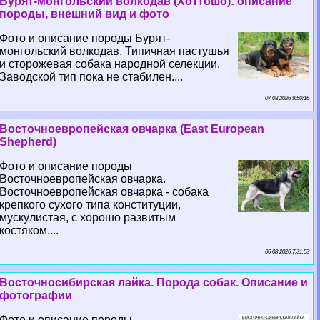
Бурят-монгольский волкодав (Хоттошо): описание
породы, внешний вид и фото
Фото и описание породы Бурят-
монгольский волкодав. Типичная пастушья
и сторожевая собака народной селекции.
Заводской тип пока не стабилен....
07 08 2026 9:50:16
Восточноевропейская овчарка (East European
Shepherd)
Фото и описание породы
Восточноевропейская овчарка.
Восточноевропейская овчарка - собака
крепкого сухого типа конституции,
мускулистая, с хорошо развитым
костяком....
06 08 2026 7:31:53
Восточносибирская лайка. Порода собак. Описание и
фотографии
Фото и описание породы