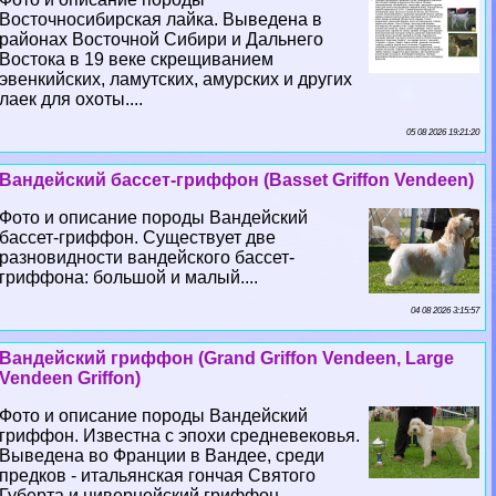
Восточносибирская лайка. Выведена в
районах Восточной Сибири и Дальнего
Востока в 19 веке скрещиванием
эвенкийских, ламутских, амурских и других
лаек для охоты....
05 08 2026 19:21:20
Вандейский бассет-гриффон (Basset Griffon Vendeen)
Фото и описание породы Вандейский
бассет-гриффон. Существует две
разновидности вандейского бассет-
гриффона: большой и малый....
04 08 2026 3:15:57
Вандейский гриффон (Grand Griffon Vendeen, Large
Vendeen Griffon)
Фото и описание породы Вандейский
гриффон. Известна с эпохи средневековья.
Выведена во Франции в Вандее, среди
предков - итальянская гончая Святого
Губерта и нивернейский гриффон....