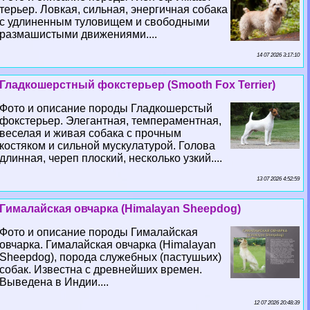
терьер. Ловкая, сильная, энергичная собака
с удлиненным туловищем и свободными
размашистыми движениями....
14 07 2026 3:17:10
Гладкошерстный фокстерьер (Smooth Fox Terrier)
Фото и описание породы Гладкошерстый
фокстерьер. Элегантная, темпераментная,
веселая и живая собака с прочным
костяком и сильной мускулатурой. Голова
длинная, череп плоский, несколько узкий....
13 07 2026 4:52:59
Гималайская овчарка (Himalayan Sheepdog)
Фото и описание породы Гималайская
овчарка. Гималайская овчарка (Himalayan
Sheepdog), порода служебных (пастушьих)
собак. Известна с древнейших времен.
Выведена в Индии....
12 07 2026 20:48:39