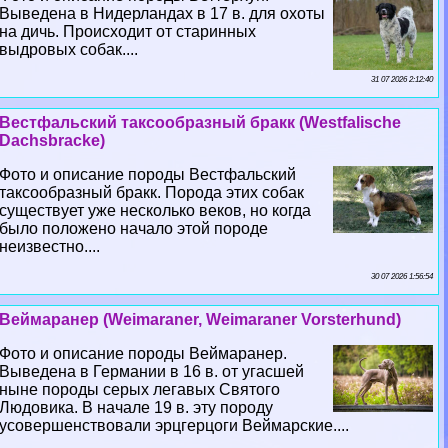
Выведена в Нидерландах в 17 в. для охоты
на дичь. Происходит от старинных
выдровых собак....
31 07 2026 2:12:40
Вестфальский таксообразный бpaкк (Westfalische
Dachsbracke)
Фото и описание породы Вестфальский
таксообразный бpaкк. Порода этих собак
существует уже несколько веков, но когда
было положено начало этой породе
неизвестно....
30 07 2026 1:56:54
Веймаранер (Weimaraner, Weimaraner Vorsterhund)
Фото и описание породы Веймаранер.
Выведена в Германии в 16 в. от угасшей
ныне породы серых легавых Святого
Людовика. В начале 19 в. эту породу
усовершенствовали эрцгерцоги Веймарские....