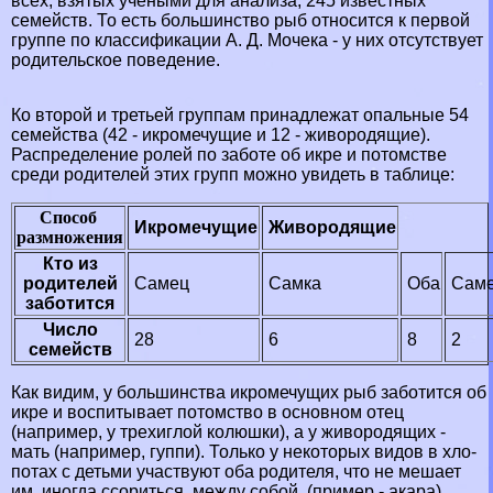
всех, взятых учеными для анализа, 245 известных
семейств. То есть большинство рыб относится к первой
группе по классификации А. Д. Мочека - у них отсутст­вует
родительское поведение.
Ко второй и третьей группам принадлежат опаль­ные 54
семейства (42 - икромечущие и 12 - живородя­щие).
Распределение ролей по заботе об икре и потом­стве
среди родителей этих групп можно увидеть в таб­лице:
Способ
Икромечущие
Живородящие
размножения
Кто из
родителей
Самец
Самка
Оба
Сам
заботится
Число
28
6
8
2
семейств
Как видим, у большинства икромечущих рыб забо­тится об
икре и воспитывает потомство в основном отец
(например, у трехиглой колюшки), а у живородящих -
мать (например, гуппи). Только у некоторых видов в хло­
потах с детьми участвуют оба родителя, что не мешает
им иногда ссориться между собой (пример - акара).