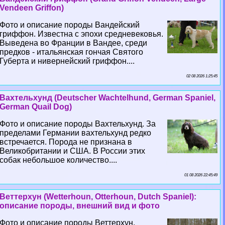
Vendeen Griffon)
Фото и описание породы Вандейский
гриффон. Известна с эпохи средневековья.
Выведена во Франции в Вандее, среди
предков - итальянская гончая Святого
Губерта и нивернейский гриффон....
02 08 2026 1:25:45
Вахтельхунд (Deutscher Wachtelhund, German Spaniel,
German Quail Dog)
Фото и описание породы Вахтельхунд. За
пределами Германии вахтельхунд редко
встречается. Порода не признана в
Великобритании и США. В России этих
собак небольшое количество....
01 08 2026 22:45:49
Веттерхун (Wetterhoun, Otterhoun, Dutch Spaniel):
описание породы, внешний вид и фото
Фото и описание породы Веттерхун.