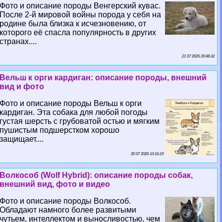
Фото и описание породы Венгерский кувас.
После 2-й мировой войны порода у себя на
родине была близка к исчезновению, от
которого её спасла популярность в других
странах....
21 07 2026 20:48:32
Вельш к opги кардиган: описание породы, внешний
вид и фото
Фото и описание породы Вельш к opги
кардиган. Эта собака для любой погоды
густая шерсть с грубоватой остью и мягким
пушистым подшерстком хорошо
защищает....
20 07 2026 10:16:19
Волкособ (Wolf Hybrid): описание породы собак,
внешний вид, фото и видео
Фото и описание породы Волкособ.
Обладают намного более развитыми
чутьем, интеллектом и выносливостью, чем