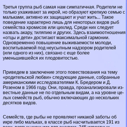
Третья группа рыб самая нам симпатичная. Родите­ли не
только ухаживают за икрой, но образуют крепкую семью с
мальками, активно их защищают и учат жить... Такое
поведение хаpaктерно лишь для некоторых видов рыб
семейства хромисов или цихлид. Среди них следует
назвать акару, тиляпию и других. Здесь взаимоотноше­ния
«отцы и дети» достигают максимальной гармонии.
Одновременно повышение выживаемости молоди,
воспи­тываемой под неусыпным надзором родителей
(или од­ного из них), связано с еще более
уменьшившейся их плодовитостью.
Приведем в заключение этого повествования на тему
«родительской любви» следующие данные, собранные
американскими исследователями К. Бредером и Д.
Розеном в 1966 году. Они, правда, проанализировали из­
вестные данные не по отдельным видам, а на уровне це­
лых семейств рыб, обычно включающих до нескольких
десятков видов.
Семейств, где рыбы не проявляют никакой за­боты об
икре либо мальках, в классе рыб насчитывается 191 из