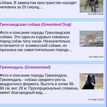
собаки. В замкнутом прострaнcтве находят
человека за 20 секунд....
19 07 2026 19:51:59
Гренландская собака (Greenland Dog)
Фото и описание породы Гренландская
собака. Это одна из ездовых северных
пород собак типа хаски. Незначительно
отличается от эскимосской собаки, но
признана как самостоятельная порода....
18 07 2026 1:59:11
Грюнендаль (Groenendael)
Фото и описание породы Грюнендаль.
Грюнендаль - собака среднего роста,
квадратного формата. Высота в холке 56-
66 см, вес 28 кг. Пропорционально сложена,
имеет благородный вид....
17 07 2026 17:18:33