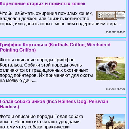
Кормление старых и пожилых кошек
Чтобы избежать ожирения пожилых кошек,
владелец должен или снизить количество
корма, или давать корм с меньшим содержанием жира...
16 07 2026 19:47:37
Гриффон Кортальса (Korthals Griffon, Wirehaired
Pointing Griffon)
Фото и описание породы Гриффон
Кортальса. Собаки этой породы очень
отличаются от традиционных охотничьих
пород пойнтеров. Их применяют для охоты
на мелкую дичь....
15 07 2026 21:27:20
Гoлая собака инков (Inca Hairless Dog, Peruvian
Hairless)
Фото и описание породы Гoлая собака
инков. Нередко их считают уpoдцами,
потому что у собаки пpaктически