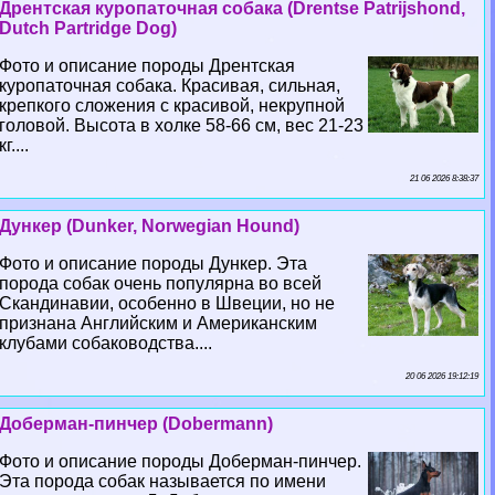
Дрентская куропаточная собака (Drentse Patrijshond,
Dutch Partridge Dog)
Фото и описание породы Дрентская
куропаточная собака. Красивая, сильная,
крепкого сложения с красивой, некрупной
головой. Высота в холке 58-66 см, вес 21-23
кг....
21 06 2026 8:38:37
Дункер (Dunker, Norwegian Hound)
Фото и описание породы Дункер. Эта
порода собак очень популярна во всей
Скандинавии, особенно в Швеции, но не
признана Английским и Американским
клубами собаководства....
20 06 2026 19:12:19
Доберман-пинчер (Dobermann)
Фото и описание породы Доберман-пинчер.
Эта порода собак называется по имени