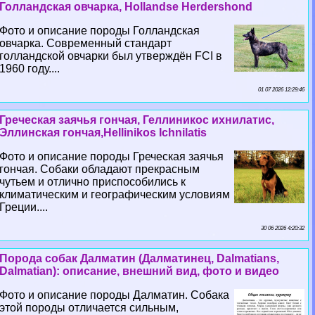
Голландская овчарка, Hollandse Herdershond
Фото и описание породы Голландская
овчарка. Современный стандарт
голландской овчарки был утверждён FCI в
1960 году....
01 07 2026 12:29:46
Греческая заячья гончая, Геллиникос ихнилатис,
Эллинская гончая,Hellinikos Ichnilatis
Фото и описание породы Греческая заячья
гончая. Собаки обладают прекрасным
чутьем и отлично приспособились к
климатическим и географическим условиям
Греции....
30 06 2026 4:20:32
Порода собак Далматин (Далматинец, Dalmatians,
Dalmatian): описание, внешний вид, фото и видео
Фото и описание породы Далматин. Собака
этой породы отличается сильным,