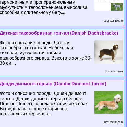
гармоничным и пропорциональным
мускулистым телосложением, вынослива,
способна к длительному бегу....
29 06 2026 10:29:33
Датская таксообразная гончая (Danish Dachsbracke)
Фото и описание породы Датская
таксообразная гончая. Небольшая,
сильная, мускулистая гончая
разнообразного окраса. Высота в холке 30-
38 см....
28 06 2026 5:31:49
Денди-динмонт-терьер (Dandie Dinmont Terrier)
Фото и описание породы Денди-динмонт-
терьер. Денди-динмонт-терьер (Dandie
Dinmont Terrier), порода охотничьих собак.
Выведена на основе старинных
шотландских терьеров....
27 06 2026 16:29:58