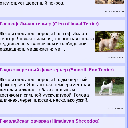
отсутствует шерстный покров....
14 07 2026 23:46:59
Глен оф Имаал терьер (Glen of Imaal Terrier)
Фото и описание породы Глен оф Имаал
терьер. Ловкая, сильная, энергичная собака
с удлиненным туловищем и свободными
размашистыми движениями....
13 07 2026 14:37:11
Гладкошерстный фокстерьер (Smooth Fox Terrier)
Фото и описание породы Гладкошерстый
фокстерьер. Элегантная, темпераментная,
веселая и живая собака с прочным
костяком и сильной мускулатурой. Голова
длинная, череп плоский, несколько узкий....
12 07 2026 6:48:51
Гималайская овчарка (Himalayan Sheepdog)