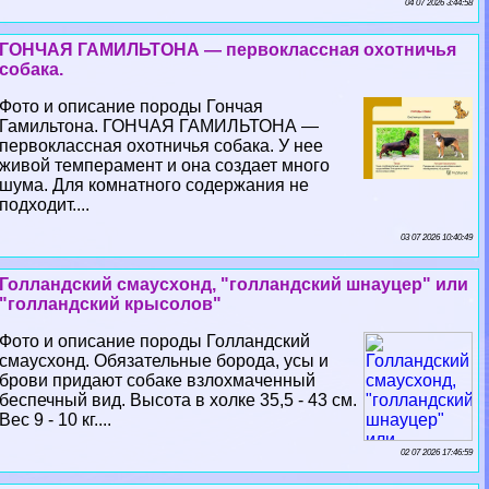
04 07 2026 3:44:58
ГОНЧАЯ ГАМИЛЬТОНА — первоклассная охотничья
собака.
Фото и описание породы Гончая
Гамильтона. ГОНЧАЯ ГАМИЛЬТОНА —
первоклассная охотничья собака. У нее
живой темперамент и она создает много
шума. Для комнатного содержания не
подходит....
03 07 2026 10:40:49
Голландский смаусхонд, "голландский шнауцер" или
"голландский крысолов"
Фото и описание породы Голландский
смаусхонд. Обязательные борода, усы и
брови придают собаке взлохмаченный
беспечный вид. Высота в холке 35,5 - 43 см.
Вес 9 - 10 кг....
02 07 2026 17:46:59