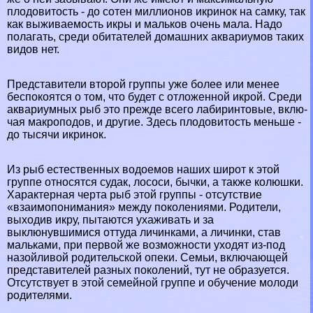
плодовитость - до сотен миллионов икринок на самку, так
как выживаемость икры и мальков очень мала. Надо
полагать, среди обитателей домашних аквариумов таких
видов нет.
Представители второй группы уже более или менее
беспокоятся о том, что будет с отложенной икрой. Среди
аквариумных рыб это прежде всего лабиринтовые, вклю­
чая макроподов, и другие. Здесь плодовитость меньше -
до тысячи икринок.
Из рыб естественных водоемов на­ших широт к этой
группе относятся судак, лососи, бычки, а также колюшки.
Хаpaктерная черта рыб этой груп­пы - отсутствие
«взаимопонимания» между поколения­ми. Родители,
выходив икру, пытаются ухаживать и за
выклюнувшимися оттуда личинками, а личинки, став
мальками, при первой же возможности уходят из-под
назойливой родительской опеки. Семьи, включающей
представителей разных поколений, тут не образуется.
Отсутствует в этой семейной группе и обучение молоди
родителями.