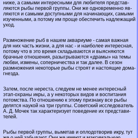
ниже, а самыми интересными для любителя представ­
ляются рыбы первой группы. Они же одновременно яв­
ляются и самыми доступными для начинающих, самыми
изученными, а потому им проще обеспечить надлежа­щий
уход.
Размножение рыб в нашем аквариуме - самая важ­ная
для них часть жизни, а для нас - и наиболее инте­ресная,
потому что в это время складываются и выясня­ются
брачные отношения, разыгрываются «драмы» на темы
любви, измены, соперничества и так далее. В се­зон
размножения некоторые рыбы строят и настоящие дома-
гнезда.
Затем, после нереста, следуем не менее интересный
этап-охраны икры, а у некоторых видов и воспитания
потомства. По отношению к этому признаку все рыбы
делятся наукой на три группы. Советский исследователь
А. Д. Мочек так хаpaктеризует поведение их представи­
телей.
Рыбы первой группы, выметав и оплодотворив икру, тут
же о ней забывают. Они же имеют и максимальную