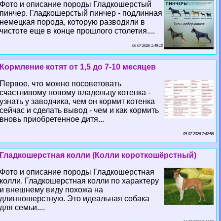
Фото и описание породы Гладкошерстый
пинчер. Гладкошерстый пинчер - подлинная
немецкая порода, которую разводили в
чистоте еще в конце прошлого столетия....
06 07 2026 1:49:12
Кормление котят от 1,5 до 7-10 месяцев
Первое, что можно посоветовать
счастливому новому владельцу котенка -
узнать у заводчика, чем он кормит котенка
сейчас и сделать вывод - чем и как кормить
вновь приобретенное дитя...
05 07 2026 7:42:56
Гладкошерстная колли (Колли короткошёрстный)
Фото и описание породы Гладкошерстная
колли. Гладкошерстная колли по хаpaктеру
и внешнему виду похожа на
длинношерстную. Это идеальная собака
для семьи....