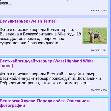
века....
24 07 2026 15:41:28
Вельш-терьер (Welsh Terrier)
Фото и описание породы Вельш-терьер.
Выведена в Великобритании в 60-е годы 18
века. Долгое время одновременно
существовали 2 разновидности....
23 07 2026 15:51:31
Вест-хайленд-уайт-терьер (West Highland White
Terrier)
Фото и описание породы Вест-хайленд-уайт-терьер.
Вест-хайленд-уайт-терьер происходит из Шотландии и
Гебридских островов, также как и скотч-терьер....
22 07 2026 18:32:38
Венгерский кувас. Порода собак. Описание и
фотографии