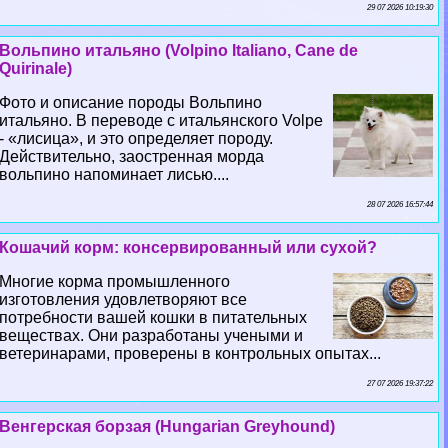
29 07 2026 10:19:30
Вольпино итальяно (Volpino Italiano, Cane de
Quirinale)
Фото и описание породы Вольпино
итальяно. В переводе с итальянского Volpe
- «лисица», и это определяет породу.
Действительно, заостренная морда
вольпино напоминает лисью....
28 07 2026 16:57:44
Кошачий корм: консервированный или сухой?
Многие корма промышленного
изготовления удовлетворяют все
потребности вашей кошки в питательных
веществах. Они разработаны учеными и
ветеринарами, проверены в контрольных опытах...
27 07 2026 19:37:22
Венгерская борзая (Hungarian Greyhound)