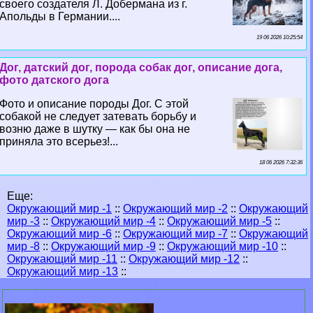
своего создателя Л. Добермана из г.
Апольды в Германии....
19 06 2026 10:25:54
Дог, датский дог, порода собак дог, описание дога,
фото датского дога
Фото и описание породы Дог. С этой
собакой не следует затевать борьбу и
возню даже в шутку — как бы она не
приняла это всерьез!...
18 06 2026 7:32:36
Еще:
Окружающий мир -1
::
Окружающий мир -2
::
Окружающий
мир -3
::
Окружающий мир -4
::
Окружающий мир -5
::
Окружающий мир -6
::
Окружающий мир -7
::
Окружающий
мир -8
::
Окружающий мир -9
::
Окружающий мир -10
::
Окружающий мир -11
::
Окружающий мир -12
::
Окружающий мир -13
::