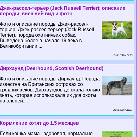
Джек-рассел-терьер (Jack Russell Terrier): описание
породы, внешний вид и фото
Фото и описание породы Джек-рассел-
терьер. Джек-рассел-терьер (Jack Russell
Terrier), порода охотничьих собак.
Выведена более в начале 19 века в
Великобритании....
26 06 2026 4:57:15
Дирхаунд (Deerhound, Scottish Deerhound)
Фото и описание породы Дирхаунд. Порода
известна на Британских островах со
средних веков. Дирхаундов держала только
знать, которая использовала их для охоты
на оленей....
25 06 2026 4:12:27
Кормление котят до 1,5 месяцев
Если кошка-мама - здоровая, нормально