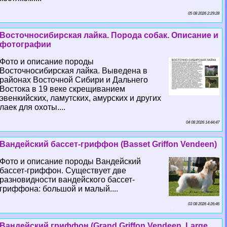
05 08 2026 2:29:28
Восточносибирская лайка. Порода собак. Описание и
фотографии
Фото и описание породы
Восточносибирская лайка. Выведена в
районах Восточной Сибири и Дальнего
Востока в 19 веке скрещиванием
эвенкийских, ламутских, амурских и других
лаек для охоты....
04 08 2026 14:44:47
Вандейский бассет-гриффон (Basset Griffon Vendeen)
Фото и описание породы Вандейский
бассет-гриффон. Существует две
разновидности вандейского бассет-
гриффона: большой и малый....
03 08 2026 4:26:46
Вандейский гриффон (Grand Griffon Vendeen, Large