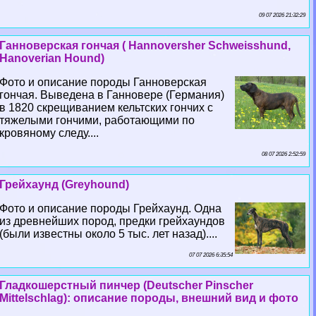
09 07 2026 21:32:29
Ганноверская гончая ( Hannoversher Schweisshund,
Hanoverian Hound)
Фото и описание породы Ганноверская
гончая. Выведена в Ганновере (Германия)
в 1820 скрещиванием кельтских гончих с
тяжелыми гончими, работающими по
кровяному следу....
08 07 2026 2:52:59
Грейхаунд (Greyhound)
Фото и описание породы Грейхаунд. Одна
из древнейших пород, предки грейхаундов
(были известны около 5 тыс. лет назад)....
07 07 2026 6:35:54
Гладкошерстный пинчер (Deutscher Pinscher
Mittelschlag): описание породы, внешний вид и фото