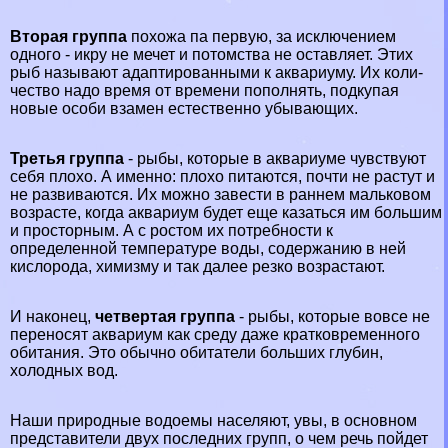
Вторая группа
похожа па первую, за исключением
одного - икру не мечет и потомства не оставляет. Этих
рыб называют адаптированными к аквариуму. Их коли­
чество надо время от времени пополнять, подкупая
новые особи взамен естественно убывающих.
Третья группа
- рыбы, которые в аквариуме чувст­вуют
себя плохо. А именно: плохо питаются, почти не растут и
не развиваются. Их можно завести в раннем мальковом
возрасте, когда аквариум будет еще казаться им большим
и просторным. А с ростом их по­требности к
определенной температуре воды, содержа­нию в ней
кислорода, химизму и так далее резко возра­стают.
И наконец,
четвертая группа
- рыбы, которые вов­се не
переносят аквариум как среду даже кратковремен­ного
обитания. Это обычно обитатели больших глубин,
холодных вод.
Наши природные водоемы населяют, увы, в основном
представители двух последних групп, о чем речь пойдет