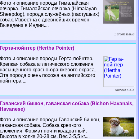
Фото и описание породы Гималайская
овчарка. Гималайская овчарка (Himalayan
Sheepdog), порода служебных (пастушьих)
собак. Известна с древнейших времен.
Выведена в Индии....
11 07 2026 12:29:42
Герта-пойнтер (Hertha Pointer)
Фото и описание породы Герта-пойнтер.
Крепкая собака атлетического сложения
насыщенного красно-оранжевого окраса.
Эта порода очень похожа на английского
пойнтера....
10 07 2026 5:31:31
Гаванский бишон, гаванская собака (Bichon Havanais,
Havanese)
Фото и описание породы Гаванский бишон,
гаванская собака. Собака крепкого
сложения. Формат почти квадратный.
Высота в холке 20-28 см. Вес 3-5,5 кг....