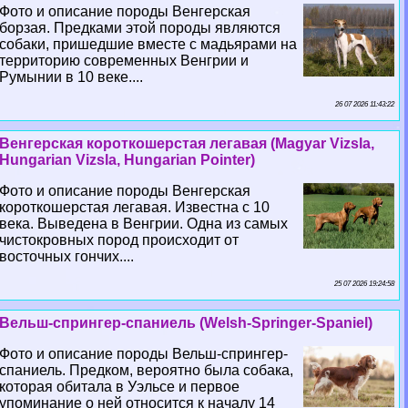
Фото и описание породы Венгерская
борзая. Предками этой породы являются
собаки, пришедшие вместе с мадьярами на
территорию современных Венгрии и
Румынии в 10 веке....
26 07 2026 11:43:22
Венгерская короткошерстая легавая (Magyar Vizsla,
Hungarian Vizsla, Hungarian Pointer)
Фото и описание породы Венгерская
короткошерстая легавая. Известна с 10
века. Выведена в Венгрии. Одна из самых
чистокровных пород происходит от
восточных гончих....
25 07 2026 19:24:58
Вельш-спрингер-спаниель (Welsh-Springer-Spaniel)
Фото и описание породы Вельш-спрингер-
спаниель. Предком, вероятно была собака,
которая обитала в Уэльсе и первое
упоминание о ней относится к началу 14