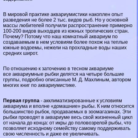
В мировой пpaктике аквариумистики на­коплен опыт
разведения не более 2 тыс. видов рыб. Но у основной
массы любителей получили распространение примерно
100-200 видов выходцев из южных тропи­ческих стран.
Почему? Потому что наш комнатный аквариум по
создаваемым в нем условиям более похож на теплые
южные водоемы, нежели на прохладные воды на­ших
средних широт.
По отношению к заточению в тесном аквариуме
все аквариумные рыбки делятся на четыре большие
группы, подробно описанные М. Д. Махлиным, автором
многих книг по аквариумистике.
Первая группа
- акклиматизированные к условиям
аквариума и вполне «домашние» рыбы. К ним относит­ся
большинство рыбок, продаваемых в зоомагазинах. Эти
рыбки проводят в аквариуме весь свой жизненный цикл
от начала до конца: от икры до пoлoвoзрелой ры­бы, что
позволяет исходному семейству самому поддер­живать
свою численность и даже ее увеличивать.