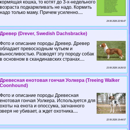
кормящая кошка, то котят до 3-х-недельного
возраста подкармливать не надо. Кормить
надо только маму. Причем усиленно....
24 06 2026 22:56:47
Древер (Drever, Swedish Dachsbracke)
Фото и описание породы Древер. Древер
обладает превосходным чутьем и
выносливостью. Разводят эту породу собак
в основном в скандинавских странах....
23 06 2026 14:26:53
Древесная енотовая гончая Уолкера (Treeing Walker
Coonhound)
Фото и описание породы Древесная
енотовая гончая Уолкера. Используется для
охоты на енота и опоссума, загнанного
зверя не убивает, а ждет охотника....
22 06 2026 19:44:57