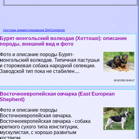
Система комментирования SigComments
Бурят-монгольский волкодав (Хоттошо): описание
породы, внешний вид и фото
Фото и описание породы Бурят-
монгольский волкодав. Типичная пастушья
и сторожевая собака народной селекции.
Заводской тип пока не стабилен....
06 08 2026 18:49:37
Восточноевропейская овчарка (East European
Shepherd)
Фото и описание породы
Восточноевропейская овчарка.
Восточноевропейская овчарка - собака
крепкого сухого типа конституции,
мускулистая, с хорошо развитым
костяком....