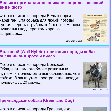
Вельш к opги кардиган: описание породы, внешний
вид и фото
Фото и описание породы Вельш к opги
кардиган. Эта собака для любой погоды
густая шерсть с грубоватой остью и мягким
пушистым подшерстком хорошо
защищает....
22 07 2026 2:42:24
Волкособ (Wolf Hybrid): описание породы собак,
внешний вид, фото и видео
Фото и описание породы Волкособ.
Обладают намного более развитыми
чутьем, интеллектом и выносливостью, чем
собаки. В замкнутом прострaнcтве находят
человека за 20 секунд....
21 07 2026 5:29:28
Гренландская собака (Greenland Dog)
Фото и описание породы Гренландская