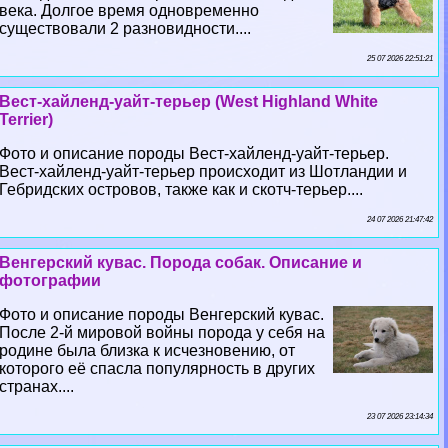
века. Долгое время одновременно
существовали 2 разновидности....
25 07 2026 22:51:21
Вест-хайленд-уайт-терьер (West Highland White
Terrier)
Фото и описание породы Вест-хайленд-уайт-терьер.
Вест-хайленд-уайт-терьер происходит из Шотландии и
Гебридских островов, также как и скотч-терьер....
24 07 2026 21:47:42
Венгерский кувас. Порода собак. Описание и
фотографии
Фото и описание породы Венгерский кувас.
После 2-й мировой войны порода у себя на
родине была близка к исчезновению, от
которого её спасла популярность в других
странах....
23 07 2026 23:14:34