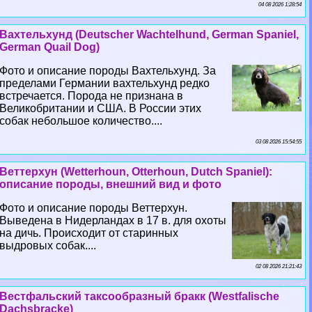
04 08 2026 1:28:54
Вахтельхунд (Deutscher Wachtelhund, German Spaniel,
German Quail Dog)
Фото и описание породы Вахтельхунд. За
пределами Германии вахтельхунд редко
встречается. Порода не признана в
Великобритании и США. В России этих
собак небольшое количество....
03 08 2026 15:54:55
Веттерхун (Wetterhoun, Otterhoun, Dutch Spaniel):
описание породы, внешний вид и фото
Фото и описание породы Веттерхун.
Выведена в Нидерландах в 17 в. для охоты
на дичь. Происходит от старинных
выдровых собак....
02 08 2026 21:21:43
Вестфальский таксообразный бpaкк (Westfalische
Dachsbracke)