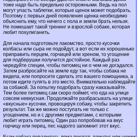
тоже надо быть предельно осторожными. Ведь на пол
могут упасть таблетки, которые щенок может подобрать.
Поэтому с первых дней появления щенка необходимо
объяснить ему, что ничего с пола и земли брать нельзя.
Не помешает такой тренинг и взрослой собаке, которая
любит поxyлиганить.
Для начала подготовьте лакомство, просто кусочки
колбасы или сыра не подойдут, а вот если их хорошенько
приправить перцем, горчицей или хреном, то угощение
для подберушки получится достойное. Каждый раз
чередуйте специи, чтобы питомец ни о чем не догадался.
Затем разбросайте на земле еду так, чтобы собака не
видела, или попросите сделать это вашего помощника, а
потом идите гулять в это место. Внимательно наблюдайте
за собакой. За попытку подобрать сразу наказывайте.
Тем более питомец сам скоро поймет, что еда на улице
совсем невкусная. Продолжайте разбрасывать на улице
«вкусные» кусочки, провоцируя собаку, чтобы закрепить
результат. Так же можно поступать не только с
угощением, но и с другими предметами, с которыми
любит играть питомец. Один раз попробовав на вкус
горчицу или перец, пес надолго запомнит этот вкус.
Если собака повадилась дома поедать плинтус или ножки