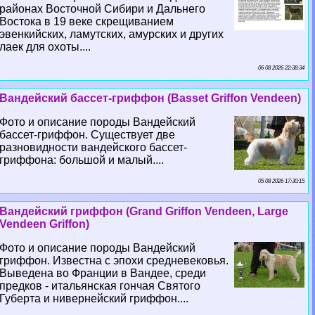
районах Восточной Сибири и Дальнего
Востока в 19 веке скрещиванием
эвенкийских, ламутских, амурских и других
лаек для охоты....
06 08 2026 22:38:34
Вандейский бассет-гриффон (Basset Griffon Vendeen)
Фото и описание породы Вандейский
бассет-гриффон. Существует две
разновидности вандейского бассет-
гриффона: большой и малый....
05 08 2026 17:30:15
Вандейский гриффон (Grand Griffon Vendeen, Large
Vendeen Griffon)
Фото и описание породы Вандейский
гриффон. Известна с эпохи средневековья.
Выведена во Франции в Вандее, среди
предков - итальянская гончая Святого
Губерта и нивернейский гриффон....