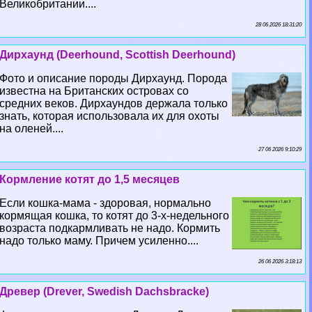
Великобритании....
28 06 2026 18:31:20
Дирхаунд (Deerhound, Scottish Deerhound)
Фото и описание породы Дирхаунд. Порода
известна на Британских островах со
средних веков. Дирхаундов держала только
знать, которая использовала их для охоты
на оленей....
27 06 2026 9:10:29
Кормление котят до 1,5 месяцев
Если кошка-мама - здоровая, нормально
кормящая кошка, то котят до 3-х-недельного
возраста подкармливать не надо. Кормить
надо только маму. Причем усиленно....
26 06 2026 3:18:13
Древер (Drever, Swedish Dachsbracke)