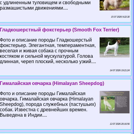
с удлиненным туловищем и свободными
размашистыми движениями....
15 07 2026 9:22:30
Гладкошерстный фокстерьер (Smooth Fox Terrier)
Фото и описание породы Гладкошерстый
фокстерьер. Элегантная, темпераментная,
веселая и живая собака с прочным
костяком и сильной мускулатурой. Голова
длинная, череп плоский, несколько узкий....
14 07 2026 19:21:24
Гималайская овчарка (Himalayan Sheepdog)
Фото и описание породы Гималайская
овчарка. Гималайская овчарка (Himalayan
Sheepdog), порода служебных (пастушьих)
собак. Известна с древнейших времен.
Выведена в Индии....
13 07 2026 20:16:56