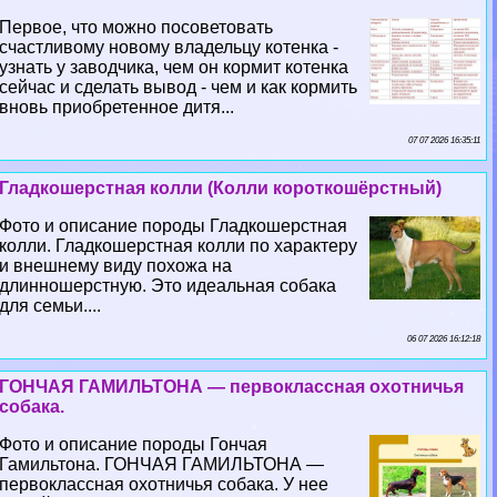
Первое, что можно посоветовать
счастливому новому владельцу котенка -
узнать у заводчика, чем он кормит котенка
сейчас и сделать вывод - чем и как кормить
вновь приобретенное дитя...
07 07 2026 16:35:11
Гладкошерстная колли (Колли короткошёрстный)
Фото и описание породы Гладкошерстная
колли. Гладкошерстная колли по хаpaктеру
и внешнему виду похожа на
длинношерстную. Это идеальная собака
для семьи....
06 07 2026 16:12:18
ГОНЧАЯ ГАМИЛЬТОНА — первоклассная охотничья
собака.
Фото и описание породы Гончая
Гамильтона. ГОНЧАЯ ГАМИЛЬТОНА —
первоклассная охотничья собака. У нее