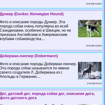
23 06 2026 12:40:22
Дункер (Dunker, Norwegian Hound)
Фото и описание породы Дункер. Эта
порода собак очень популярна во всей
Скандинавии, особенно в Швеции, но не
признана Английским и Американским
клубами собаководства....
22 06 2026 12:28:58
Доберман-пинчер (Dobermann)
Фото и описание породы Доберман-пинчер.
Эта порода собак называется по имени
своего создателя Л. Добермана из г.
Апольды в Германии....
21 06 2026 6:57:24
Дог, датский дог, порода собак дог, описание дога,
фото датского дога