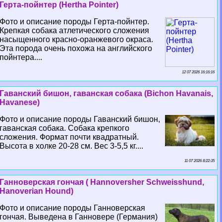
Герта-пойнтер (Hertha Pointer)
Фото и описание породы Герта-пойнтер.
Крепкая собака атлетического сложения
насыщенного красно-оранжевого окраса.
Эта порода очень похожа на английского
пойнтера....
12 07 2026 16:16:16
Гаванский бишон, гаванская собака (Bichon Havanais,
Havanese)
Фото и описание породы Гаванский бишон,
гаванская собака. Собака крепкого
сложения. Формат почти квадратный.
Высота в холке 20-28 см. Вес 3-5,5 кг....
11 07 2026 8:22:35
Ганноверская гончая ( Hannoversher Schweisshund,
Hanoverian Hound)
Фото и описание породы Ганноверская
гончая. Выведена в Ганновере (Германия)