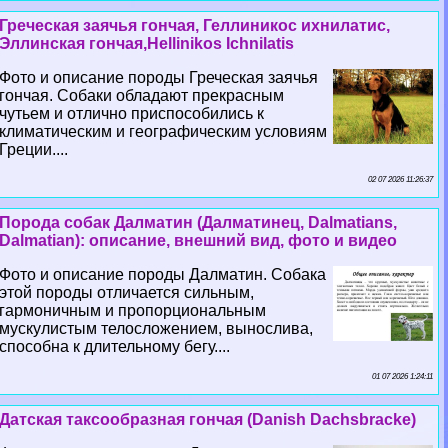
Греческая заячья гончая, Геллиникос ихнилатис,
Эллинская гончая,Hellinikos Ichnilatis
Фото и описание породы Греческая заячья
гончая. Собаки обладают прекрасным
чутьем и отлично приспособились к
климатическим и географическим условиям
Греции....
02 07 2026 11:26:37
Порода собак Далматин (Далматинец, Dalmatians,
Dalmatian): описание, внешний вид, фото и видео
Фото и описание породы Далматин. Собака
этой породы отличается сильным,
гармоничным и пропорциональным
мускулистым телосложением, вынослива,
способна к длительному бегу....
01 07 2026 1:24:11
Датская таксообразная гончая (Danish Dachsbracke)