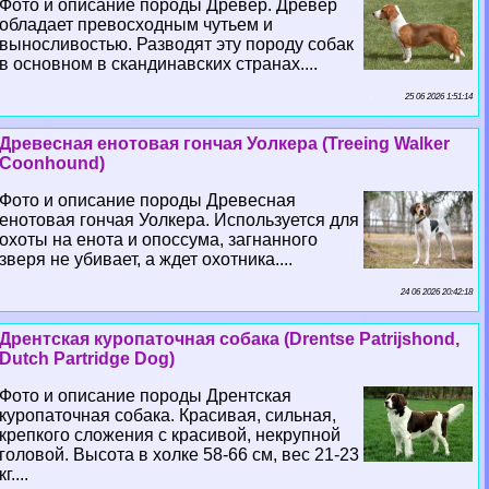
Фото и описание породы Древер. Древер
обладает превосходным чутьем и
выносливостью. Разводят эту породу собак
в основном в скандинавских странах....
25 06 2026 1:51:14
Древесная енотовая гончая Уолкера (Treeing Walker
Coonhound)
Фото и описание породы Древесная
енотовая гончая Уолкера. Используется для
охоты на енота и опоссума, загнанного
зверя не убивает, а ждет охотника....
24 06 2026 20:42:18
Дрентская куропаточная собака (Drentse Patrijshond,
Dutch Partridge Dog)
Фото и описание породы Дрентская
куропаточная собака. Красивая, сильная,
крепкого сложения с красивой, некрупной
головой. Высота в холке 58-66 см, вес 21-23
кг....