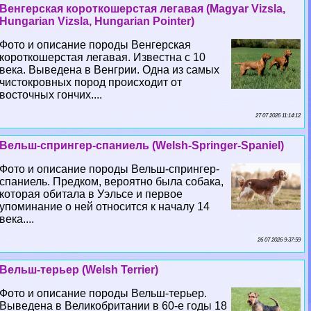
Венгерская короткошерстая легавая (Magyar Vizsla,
Hungarian Vizsla, Hungarian Pointer)
Фото и описание породы Венгерская
короткошерстая легавая. Известна с 10
века. Выведена в Венгрии. Одна из самых
чистокровных пород происходит от
восточных гончих....
27 07 2026 11:14:12
Вельш-спрингер-спаниель (Welsh-Springer-Spaniel)
Фото и описание породы Вельш-спрингер-
спаниель. Предком, вероятно была собака,
которая обитала в Уэльсе и первое
упоминание о ней относится к началу 14
века....
26 07 2026 9:37:59
Вельш-терьер (Welsh Terrier)
Фото и описание породы Вельш-терьер.
Выведена в Великобритании в 60-е годы 18