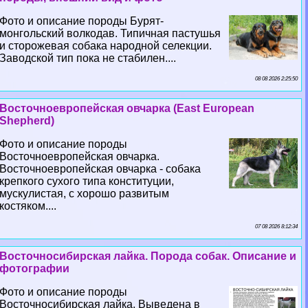
Фото и описание породы Бурят-
монгольский волкодав. Типичная пастушья
и сторожевая собака народной селекции.
Заводской тип пока не стабилен....
08 08 2026 2:25:50
Восточноевропейская овчарка (East European
Shepherd)
Фото и описание породы
Восточноевропейская овчарка.
Восточноевропейская овчарка - собака
крепкого сухого типа конституции,
мускулистая, с хорошо развитым
костяком....
07 08 2026 8:12:34
Восточносибирская лайка. Порода собак. Описание и
фотографии
Фото и описание породы
Восточносибирская лайка. Выведена в