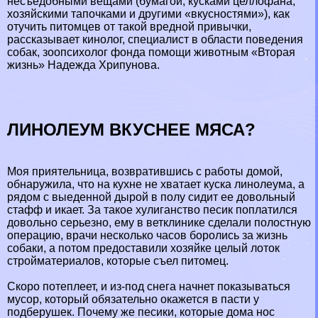
несъедобными вещами (бумагой, кусками целлофана,
хозяйскими тапочками и другими «вкусностями»), как
отучить питомцев от такой вредной привычки,
рассказывает кинолог, специалист в области поведения
собак, зоопсихолог фонда помощи животным «Вторая
жизнь» Надежда Хрипунова.
ЛИНОЛЕУМ ВКУСНЕЕ МЯСА?
Моя приятельница, возвратившись с работы домой,
обнаружила, что на кухне не хватает куска линолеума, а
рядом с выеденной дырой в полу сидит ее довольный
стафф и икает. За такое xyлиганство песик поплатился
довольно серьезно, ему в ветклинике сделали полостную
операцию, врачи несколько часов боролись за жизнь
собаки, а потом предоставили хозяйке целый лоток
стройматериалов, которые съел питомец.
Скоро потеплеет, и из-под снега начнет показываться
мусор, который обязательно окажется в пасти у
подберушек. Почему же песики, которые дома нос