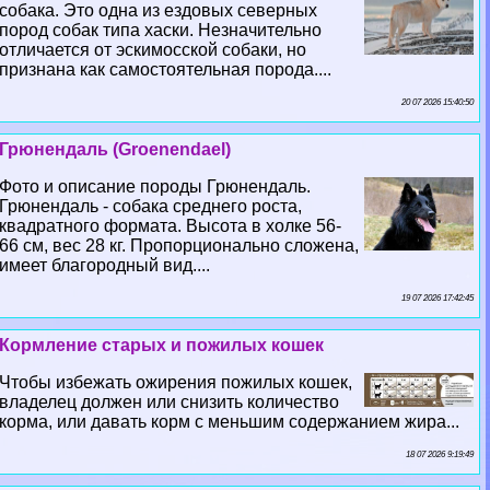
собака. Это одна из ездовых северных
пород собак типа хаски. Незначительно
отличается от эскимосской собаки, но
признана как самостоятельная порода....
20 07 2026 15:40:50
Грюнендаль (Groenendael)
Фото и описание породы Грюнендаль.
Грюнендаль - собака среднего роста,
квадратного формата. Высота в холке 56-
66 см, вес 28 кг. Пропорционально сложена,
имеет благородный вид....
19 07 2026 17:42:45
Кормление старых и пожилых кошек
Чтобы избежать ожирения пожилых кошек,
владелец должен или снизить количество
корма, или давать корм с меньшим содержанием жира...
18 07 2026 9:19:49