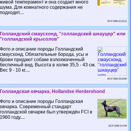
живой темперамент и она создает много
шума. Для комнатного содержания не
подходит....
05 07 2026 21:51:12
Голландский смаусхонд, "голландский шнауцер" или
"голландский крысолов"
Фото и описание породы Голландский
смаусхонд. Обязательные борода, усы и
брови придают собаке взлохмаченный
беспечный вид. Высота в холке 35,5 - 43 см.
Вес 9 - 10 кг....
04 07 2026 16:10:40
Голландская овчарка, Hollandse Herdershond
Фото и описание породы Голландская
овчарка. Современный стандарт
голландской овчарки был утверждён FCI в
1960 году....
03 07 2026 5:17:49