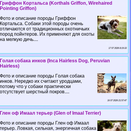
Гриффон Кортальса (Korthals Griffon, Wirehaired
Pointing Griffon)
Фото и описание породы Гриффон
Кортальса. Собаки этой породы очень
отличаются от традиционных охотничьих
пород пойнтеров. Их применяют для охоты
на мелкую дичь....
17 07 2026 8:19:33
Гoлая собака инков (Inca Hairless Dog, Peruvian
Hairless)
Фото и описание породы Гoлая собака
инков. Нередко их считают уpoдцами,
потому что у собаки пpaктически
отсутствует шерстный покров....
16 07 2026 21:57:47
Глен оф Имаал терьер (Glen of Imaal Terrier)
Фото и описание породы Глен оф Имаал
терьер. Ловкая, сильная, энергичная собака