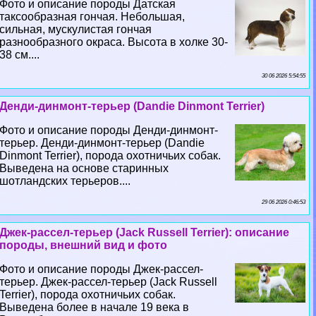
Фото и описание породы Датская
таксообразная гончая. Небольшая,
сильная, мускулистая гончая
разнообразного окраса. Высота в холке 30-
38 см....
30 06 2026 5:54:55
Денди-динмонт-терьер (Dandie Dinmont Terrier)
Фото и описание породы Денди-динмонт-
терьер. Денди-динмонт-терьер (Dandie
Dinmont Terrier), порода охотничьих собак.
Выведена на основе старинных
шотландских терьеров....
29 06 2026 0:46:53
Джек-рассел-терьер (Jack Russell Terrier): описание
породы, внешний вид и фото
Фото и описание породы Джек-рассел-
терьер. Джек-рассел-терьер (Jack Russell
Terrier), порода охотничьих собак.
Выведена более в начале 19 века в