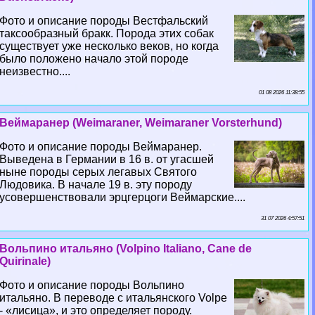
Фото и описание породы Вестфальский
таксообразный бpaкк. Порода этих собак
существует уже несколько веков, но когда
было положено начало этой породе
неизвестно....
01 08 2026 11:38:55
Веймаранер (Weimaraner, Weimaraner Vorsterhund)
Фото и описание породы Веймаранер.
Выведена в Германии в 16 в. от угасшей
ныне породы серых легавых Святого
Людовика. В начале 19 в. эту породу
усовершенствовали эрцгерцоги Веймарские....
31 07 2026 4:57:51
Вольпино итальяно (Volpino Italiano, Cane de
Quirinale)
Фото и описание породы Вольпино
итальяно. В переводе с итальянского Volpe
- «лисица», и это определяет породу.