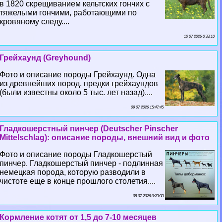
в 1820 скрещиванием кельтских гончих с
тяжелыми гончими, работающими по
кровяному следу....
10 07 2026 0:33:10
Грейхаунд (Greyhound)
Фото и описание породы Грейхаунд. Одна
из древнейших пород, предки грейхаундов
(были известны около 5 тыс. лет назад)....
09 07 2026 15:47:45
Гладкошерстный пинчер (Deutscher Pinscher
Mittelschlag): описание породы, внешний вид и фото
Фото и описание породы Гладкошерстый
пинчер. Гладкошерстый пинчер - подлинная
немецкая порода, которую разводили в
чистоте еще в конце прошлого столетия....
08 07 2026 0:23:33
Кормление котят от 1,5 до 7-10 месяцев