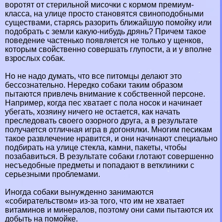
воротят от стерильной мисочки с кормом премиум-
класса, на улице просто становятся свиноподобными
существами, старясь разорить ближайшую помойку или
подобрать с земли какую-нибудь дрянь? Причем такое
поведение частенько появляется не только у щенков,
которым свойственно совершать глупости, а и у вполне
взрослых собак.
Но не надо думать, что все питомцы делают это
бессознательно. Нередко собаки таким образом
пытаются привлечь внимание к собственной персоне.
Например, когда пес хватает с пола носок и начинает
убегать, хозяину ничего не остается, как начать
преследовать своего озорного друга, а в результате
получается отличная игра в догонялки. Многим песикам
такое развлечение нравится, и они начинают специально
подбирать на улице стекла, камни, пакеты, чтобы
позабавиться. В результате собаки глотают совершенно
несъедобные предметы и попадают в ветклиники с
серьезными проблемами.
Иногда собаки вынужденно занимаются
«собирательством» из-за того, что им не хватает
витаминов и минералов, поэтому они сами пытаются их
добыть на помойке.