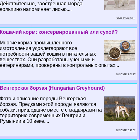
Действительно, заостренная морда
вольпино напоминает лисью....
30 07 2026 8:54:11
Кошачий корм: консервированный или сухой?
Многие корма промышленного
изготовления удовлетворяют все
потребности вашей кошки в питательных
веществах. Они разработаны учеными и
ветеринарами, проверены в контрольных опытах...
29 07 2026 9:56:35
Венгерская борзая (Hungarian Greyhound)
Фото и описание породы Венгерская
борзая. Предками этой породы являются
собаки, пришедшие вместе с мадьярами на
территорию современных Венгрии и
Румынии в 10 веке....
28 07 2026 6:33:52