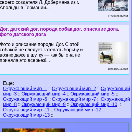
своего создателя Л. Добермана из г.
Апольды в Германии....
21 06 2026 20:42:34
Дог, датский дог, порода собак дог, описание дога,
фото датского дога
Фото и описание породы Дог. С этой
собакой не следует затевать борьбу и
возню даже в шутку — как бы она не
приняла это всерьез!...
20 06 2026 13:49:24
Еще:
Окружающий мир -1
::
Окружающий мир -2
::
Окружающий
мир -3
::
Окружающий мир -4
::
Окружающий мир -5
::
Окружающий мир -6
::
Окружающий мир -7
::
Окружающий
мир -8
::
Окружающий мир -9
::
Окружающий мир -10
::
Окружающий мир -11
::
Окружающий мир -12
::
Окружающий мир -13
::