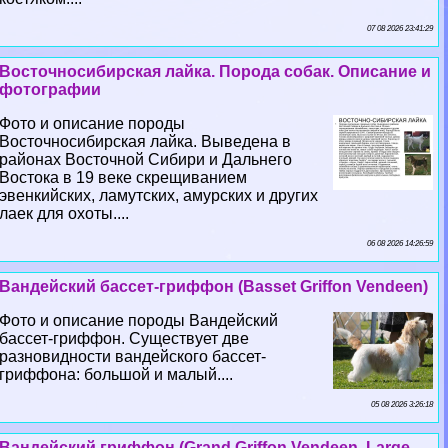
07 08 2026 23:41:29
Восточносибирская лайка. Порода собак. Описание и
фотографии
Фото и описание породы
Восточносибирская лайка. Выведена в
районах Восточной Сибири и Дальнего
Востока в 19 веке скрещиванием
эвенкийских, ламутских, амурских и других
лаек для охоты....
06 08 2026 14:26:59
Вандейский бассет-гриффон (Basset Griffon Vendeen)
Фото и описание породы Вандейский
бассет-гриффон. Существует две
разновидности вандейского бассет-
гриффона: большой и малый....
05 08 2026 3:26:18
Вандейский гриффон (Grand Griffon Vendeen, Large