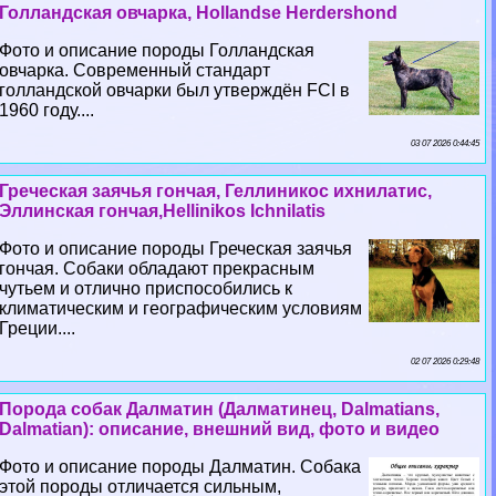
Голландская овчарка, Hollandse Herdershond
Фото и описание породы Голландская
овчарка. Современный стандарт
голландской овчарки был утверждён FCI в
1960 году....
03 07 2026 0:44:45
Греческая заячья гончая, Геллиникос ихнилатис,
Эллинская гончая,Hellinikos Ichnilatis
Фото и описание породы Греческая заячья
гончая. Собаки обладают прекрасным
чутьем и отлично приспособились к
климатическим и географическим условиям
Греции....
02 07 2026 0:29:48
Порода собак Далматин (Далматинец, Dalmatians,
Dalmatian): описание, внешний вид, фото и видео
Фото и описание породы Далматин. Собака
этой породы отличается сильным,