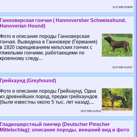
11 07 2026 20:58:49
Ганноверская гончая ( Hannoversher Schweisshund,
Hanoverian Hound)
Фото и описание породы Ганноверская
гончая. Выведена в Ганновере (Германия)
в 1820 скрещиванием кельтских гончих с
тяжелыми гончими, работающими по
кровяному следу....
10 07 2026 16:25:57
Грейхаунд (Greyhound)
Фото и описание породы Грейхаунд. Одна
из древнейших пород, предки грейхаундов
(были известны около 5 тыс. лет назад)....
09 07 2026 12:29:12
Гладкошерстный пинчер (Deutscher Pinscher
Mittelschlag): описание породы, внешний вид и фото