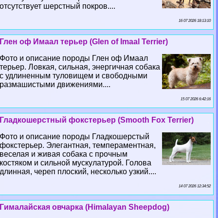
отсутствует шерстный покров....
16 07 2026 18:13:10
Глен оф Имаал терьер (Glen of Imaal Terrier)
Фото и описание породы Глен оф Имаал
терьер. Ловкая, сильная, энергичная собака
с удлиненным туловищем и свободными
размашистыми движениями....
15 07 2026 6:42:16
Гладкошерстный фокстерьер (Smooth Fox Terrier)
Фото и описание породы Гладкошерстый
фокстерьер. Элегантная, темпераментная,
веселая и живая собака с прочным
костяком и сильной мускулатурой. Голова
длинная, череп плоский, несколько узкий....
14 07 2026 12:34:52
Гималайская овчарка (Himalayan Sheepdog)