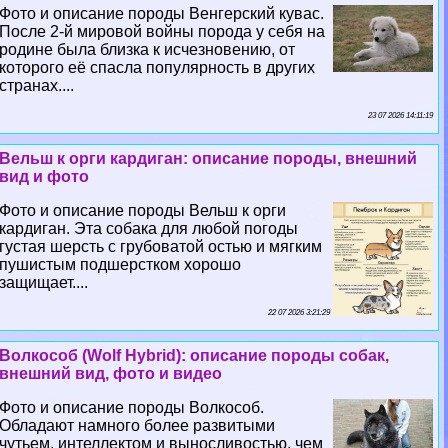
Фото и описание породы Венгерский кувас.
После 2-й мировой войны порода у себя на
родине была близка к исчезновению, от
которого её спасла популярность в других
странах....
23 07 2026 14:11:19
Вельш к opги кардиган: описание породы, внешний
вид и фото
Фото и описание породы Вельш к opги
кардиган. Эта собака для любой погоды
густая шерсть с грубоватой остью и мягким
пушистым подшерстком хорошо
защищает....
22 07 2026 3:21:29
Волкособ (Wolf Hybrid): описание породы собак,
внешний вид, фото и видео
Фото и описание породы Волкособ.
Обладают намного более развитыми
чутьем, интеллектом и выносливостью, чем