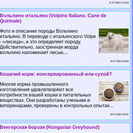
31 07 2026 17:57:53
Вольпино итальяно (Volpino Italiano, Cane de
Quirinale)
Фото и описание породы Вольпино
итальяно. В переводе с итальянского Volpe
- «лисица», и это определяет породу.
Действительно, заостренная морда
вольпино напоминает лисью....
30 07 2026 6:25:26
Кошачий корм: консервированный или сухой?
Многие корма промышленного
изготовления удовлетворяют все
потребности вашей кошки в питательных
веществах. Они разработаны учеными и
ветеринарами, проверены в контрольных опытах...
29 07 2026 5:35:31
Венгерская борзая (Hungarian Greyhound)