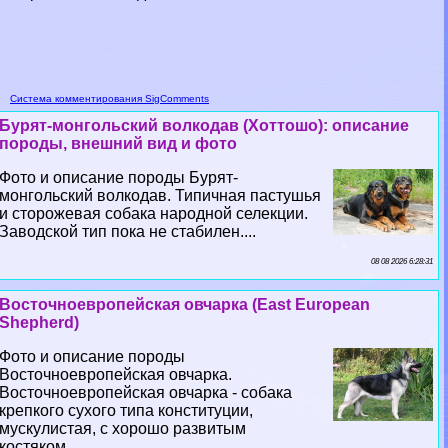
Система комментирования SigComments
Бурят-монгольский волкодав (Хоттошо): описание
породы, внешний вид и фото
Фото и описание породы Бурят-
монгольский волкодав. Типичная пастушья
и сторожевая собака народной селекции.
Заводской тип пока не стабилен....
08 08 2026 6:28:31
Восточноевропейская овчарка (East European
Shepherd)
Фото и описание породы
Восточноевропейская овчарка.
Восточноевропейская овчарка - собака
крепкого сухого типа конституции,
мускулистая, с хорошо развитым
костяком....