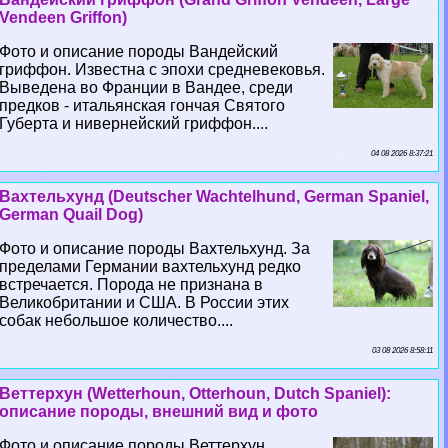
Vendeen Griffon)
Фото и описание породы Вандейский
гриффон. Известна с эпохи средневековья.
Выведена во Франции в Вандее, среди
предков - итальянская гончая Святого
Губерта и нивернейский гриффон....
04 08 2026 8:37:21
Вахтельхунд (Deutscher Wachtelhund, German Spaniel,
German Quail Dog)
Фото и описание породы Вахтельхунд. За
пределами Германии вахтельхунд редко
встречается. Порода не признана в
Великобритании и США. В России этих
собак небольшое количество....
03 08 2026 8:58:11
Веттерхун (Wetterhoun, Otterhoun, Dutch Spaniel):
описание породы, внешний вид и фото
Фото и описание породы Веттерхун.