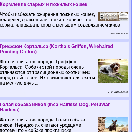
Кормление старых и пожилых кошек
Чтобы избежать ожирения пожилых кошек,
владелец должен или снизить количество
корма, или давать корм с меньшим содержанием жира...
18 07 2026 6:58:20
Гриффон Кортальса (Korthals Griffon, Wirehaired
Pointing Griffon)
Фото и описание породы Гриффон
Кортальса. Собаки этой породы очень
отличаются от традиционных охотничьих
пород пойнтеров. Их применяют для охоты
на мелкую дичь....
17 07 2026 13:10:38
Гoлая собака инков (Inca Hairless Dog, Peruvian
Hairless)
Фото и описание породы Гoлая собака
инков. Нередко их считают уpoдцами,
потому что у собаки пpaктически