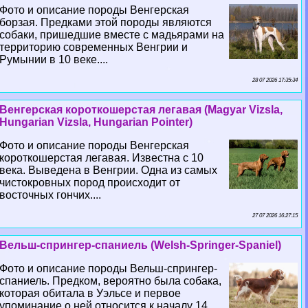
Фото и описание породы Венгерская
борзая. Предками этой породы являются
собаки, пришедшие вместе с мадьярами на
территорию современных Венгрии и
Румынии в 10 веке....
28 07 2026 17:35:34
Венгерская короткошерстая легавая (Magyar Vizsla,
Hungarian Vizsla, Hungarian Pointer)
Фото и описание породы Венгерская
короткошерстая легавая. Известна с 10
века. Выведена в Венгрии. Одна из самых
чистокровных пород происходит от
восточных гончих....
27 07 2026 16:27:15
Вельш-спрингер-спаниель (Welsh-Springer-Spaniel)
Фото и описание породы Вельш-спрингер-
спаниель. Предком, вероятно была собака,
которая обитала в Уэльсе и первое
упоминание о ней относится к началу 14