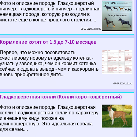
Фото и описание породы Гладкошерстый
пинчер. Гладкошерстый пинчер - подлинная
немецкая порода, которую разводили в
чистоте еще в конце прошлого столетия....
08 07 2026 16:54:32
Кормление котят от 1,5 до 7-10 месяцев
Первое, что можно посоветовать
счастливому новому владельцу котенка -
узнать у заводчика, чем он кормит котенка
сейчас и сделать вывод - чем и как кормить
вновь приобретенное дитя...
07 07 2026 1:31:41
Гладкошерстная колли (Колли короткошёрстный)
Фото и описание породы Гладкошерстная
колли. Гладкошерстная колли по хаpaктеру
и внешнему виду похожа на
длинношерстную. Это идеальная собака
для семьи....