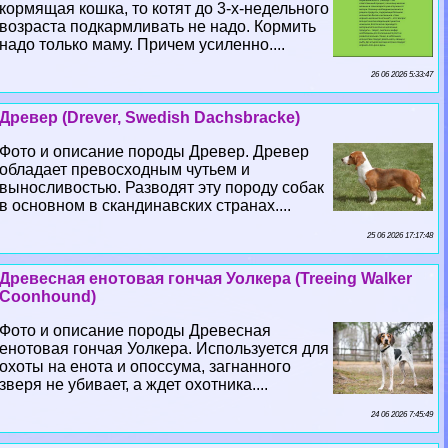
кормящая кошка, то котят до 3-х-недельного
возраста подкармливать не надо. Кормить
надо только маму. Причем усиленно....
26 06 2026 5:33:47
Древер (Drever, Swedish Dachsbracke)
Фото и описание породы Древер. Древер
обладает превосходным чутьем и
выносливостью. Разводят эту породу собак
в основном в скандинавских странах....
25 06 2026 17:17:48
Древесная енотовая гончая Уолкера (Treeing Walker
Coonhound)
Фото и описание породы Древесная
енотовая гончая Уолкера. Используется для
охоты на енота и опоссума, загнанного
зверя не убивает, а ждет охотника....
24 06 2026 7:45:49