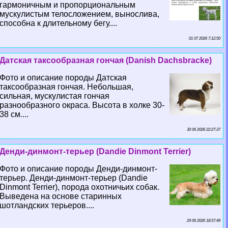
гармоничным и пропорциональным
мускулистым телосложением, вынослива,
способна к длительному бегу....
01 07 2026 7:12:50
Датская таксообразная гончая (Danish Dachsbracke)
Фото и описание породы Датская
таксообразная гончая. Небольшая,
сильная, мускулистая гончая
разнообразного окраса. Высота в холке 30-
38 см....
30 06 2026 22:27:37
Денди-динмонт-терьер (Dandie Dinmont Terrier)
Фото и описание породы Денди-динмонт-
терьер. Денди-динмонт-терьер (Dandie
Dinmont Terrier), порода охотничьих собак.
Выведена на основе старинных
шотландских терьеров....
29 06 2026 18:57:49