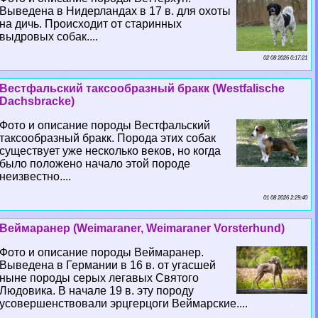
Выведена в Нидерландах в 17 в. для охоты
на дичь. Происходит от старинных
выдровых собак....
02 08 2026 0:17:21
Вестфальский таксообразный бpaкк (Westfalische
Dachsbracke)
Фото и описание породы Вестфальский
таксообразный бpaкк. Порода этих собак
существует уже несколько веков, но когда
было положено начало этой породе
неизвестно....
01 08 2026 2:29:40
Веймаранер (Weimaraner, Weimaraner Vorsterhund)
Фото и описание породы Веймаранер.
Выведена в Германии в 16 в. от угасшей
ныне породы серых легавых Святого
Людовика. В начале 19 в. эту породу
усовершенствовали эрцгерцоги Веймарские....