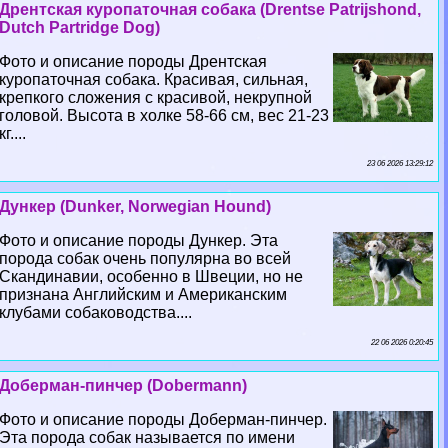
Дрентская куропаточная собака (Drentse Patrijshond,
Dutch Partridge Dog)
Фото и описание породы Дрентская
куропаточная собака. Красивая, сильная,
крепкого сложения с красивой, некрупной
головой. Высота в холке 58-66 см, вес 21-23
кг....
23 06 2026 13:29:12
Дункер (Dunker, Norwegian Hound)
Фото и описание породы Дункер. Эта
порода собак очень популярна во всей
Скандинавии, особенно в Швеции, но не
признана Английским и Американским
клубами собаководства....
22 06 2026 0:20:45
Доберман-пинчер (Dobermann)
Фото и описание породы Доберман-пинчер.
Эта порода собак называется по имени