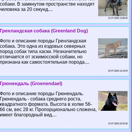
собаки. В замкнутом прострaнcтве находят
человека за 20 секунд....
21 07 2026 13:46:52
Гренландская собака (Greenland Dog)
Фото и описание породы Гренландская
собака. Это одна из ездовых северных
пород собак типа хаски. Незначительно
отличается от эскимосской собаки, но
признана как самостоятельная порода....
20 07 2026 12:14:55
Грюнендаль (Groenendael)
Фото и описание породы Грюнендаль.
Грюнендаль - собака среднего роста,
квадратного формата. Высота в холке 56-
66 см, вес 28 кг. Пропорционально сложена,
имеет благородный вид....
19 07 2026 22:53:56