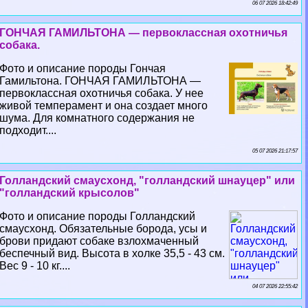
06 07 2026 18:42:49
ГОНЧАЯ ГАМИЛЬТОНА — первоклассная охотничья
собака.
Фото и описание породы Гончая
Гамильтона. ГОНЧАЯ ГАМИЛЬТОНА —
первоклассная охотничья собака. У нее
живой темперамент и она создает много
шума. Для комнатного содержания не
подходит....
05 07 2026 21:17:57
Голландский смаусхонд, "голландский шнауцер" или
"голландский крысолов"
Фото и описание породы Голландский
смаусхонд. Обязательные борода, усы и
брови придают собаке взлохмаченный
беспечный вид. Высота в холке 35,5 - 43 см.
Вес 9 - 10 кг....
04 07 2026 22:55:42