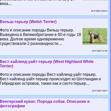
века....
26 07 2026 10:49:15
Вельш-терьер (Welsh Terrier)
Фото и описание породы Вельш-терьер.
Выведена в Великобритании в 60-е годы 18
века. Долгое время одновременно
существовали 2 разновидности....
25 07 2026 7:27:49
Вест-хайленд-уайт-терьер (West Highland White
Terrier)
Фото и описание породы Вест-хайленд-уайт-терьер.
Вест-хайленд-уайт-терьер происходит из Шотландии и
Гебридских островов, также как и скотч-терьер....
24 07 2026 7:38:17
Венгерский кувас. Порода собак. Описание и
фотографии