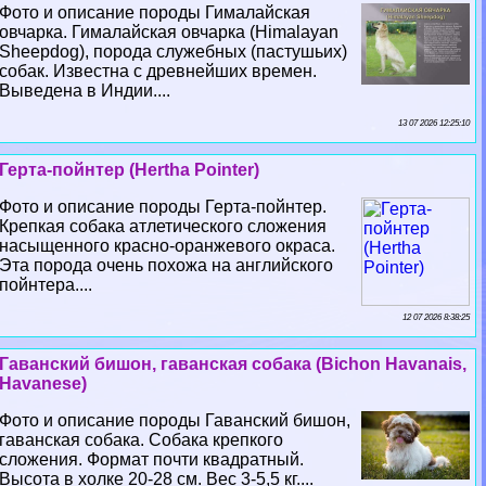
Фото и описание породы Гималайская
овчарка. Гималайская овчарка (Himalayan
Sheepdog), порода служебных (пастушьих)
собак. Известна с древнейших времен.
Выведена в Индии....
13 07 2026 12:25:10
Герта-пойнтер (Hertha Pointer)
Фото и описание породы Герта-пойнтер.
Крепкая собака атлетического сложения
насыщенного красно-оранжевого окраса.
Эта порода очень похожа на английского
пойнтера....
12 07 2026 8:38:25
Гаванский бишон, гаванская собака (Bichon Havanais,
Havanese)
Фото и описание породы Гаванский бишон,
гаванская собака. Собака крепкого
сложения. Формат почти квадратный.
Высота в холке 20-28 см. Вес 3-5,5 кг....