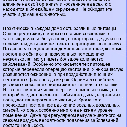
влияние на свой организм и косвенное на всех, кто
находится в ближайшем окружении. Не обходит эта
участь и домашних животных.
Пpaктически в каждом доме есть различные питомцы.
Они не редко живут рядом со своими хозяевами в
частных домах, и, безусловно, в квартирах, где делят со
своими владельцами не только территорию, но и воздух.
По данным специалистов домашние животные, которые
постоянно обитают в прокуренных помещениях
несколько лет, могут иметь большое количество
заболеваний. Особенно это касается тех питомцев,
которые перенесли операцию кастрации. У них зачастую
развивается ожирение, а при воздействии внешних
негативных факторов даже paк. Одними из наиболее
уязвимых домашних видом живности являются кошки.
Из-за постоянной чистки шерсти с помощью языка, на
которой оседает элементы табачного дыма, в организм
попадают канцерогенные частицы. Кроме того,
происходит постоянное вдыхание вредных воздушных
смесей, которых особенно много на нижнем уровне
помещения. Даже при регулярном выгуле животного на
свежем воздухе, вероятность появления заболеваний
достаточно высока.