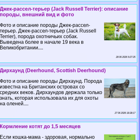
Джек-рассел-терьер (Jack Russell Terrier): описание
породы, внешний вид и фото
Фото и описание породы Джек-рассел-
терьер. Джек-рассел-терьер (Jack Russell
Terrier), порода охотничьих собак.
Выведена более в начале 19 века в
Великобритании....
28 06 2026 9:27:35
Дирхаунд (Deerhound, Scottish Deerhound)
Фото и описание породы Дирхаунд. Порода
известна на Британских островах со
средних веков. Дирхаундов держала только
знать, которая использовала их для охоты
на оленей....
27 06 2026 18:38:17
Кормление котят до 1,5 месяцев
Если кошка-мама - здоровая, нормально