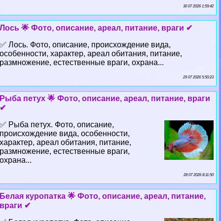
30 07 2026 1:59:42
Лось 🌟 Фото, описание, ареал, питание, враги ✔
✅ Лось. Фото, описание, происхождение вида,
особенности, хаpaктер, ареал обитания, питание,
размножение, естественные враги, охрана...
29 07 2026 5:50:23
Рыба пeтyx 🌟 Фото, описание, ареал, питание, враги
✔
✅ Рыба пeтyx. Фото, описание,
происхождение вида, особенности,
хаpaктер, ареал обитания, питание,
размножение, естественные враги,
охрана...
28 07 2026 8:11:50
Белая куропатка 🌟 Фото, описание, ареал, питание,
враги ✔