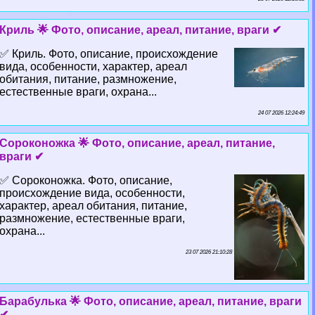
Криль 🌟 Фото, описание, ареал, питание, враги ✔
✅ Криль. Фото, описание, происхождение
вида, особенности, хаpaктер, ареал
обитания, питание, размножение,
естественные враги, охрана...
24 07 2026 12:24:49
Сороконожка 🌟 Фото, описание, ареал, питание,
враги ✔
✅ Сороконожка. Фото, описание,
происхождение вида, особенности,
хаpaктер, ареал обитания, питание,
размножение, естественные враги,
охрана...
23 07 2026 21:10:28
Баpaбулька 🌟 Фото, описание, ареал, питание, враги
✔