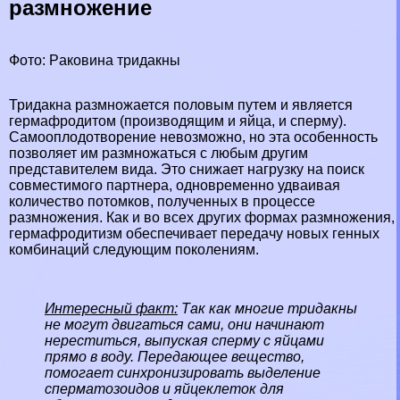
размножение
Фото: Paковина тридакны
Тридакна размножается пoлoвым путем и является
гермафродитом (производящим и яйца, и cпepму).
Самооплодотворение невозможно, но эта особенность
позволяет им размножаться с любым другим
представителем вида. Это снижает нагрузку на поиск
совместимого партнера, одновременно удваивая
количество потомков, полученных в процессе
размножения. Как и во всех других формах размножения,
гермафродитизм обеспечивает передачу новых генных
комбинаций следующим поколениям.
Интересный факт:
Так как многие тридакны
не могут двигаться сами, они начинают
нереститься, выпуская cпepму с яйцами
прямо в воду. Передающее вещество,
помогает синхронизировать выделение
cпepматозоидов и яйцеклеток для