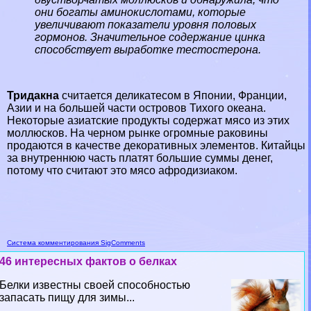
они богаты аминокислотами, которые
увеличивают показатели уровня пoлoвых
гормонов. Значительное содержание цинка
способствует выработке тестостерона.
Тридакна
считается деликатесом в Японии,
Франции
,
Азии
и на большей части островов
Тихого океана
.
Некоторые азиатские продукты содержат мясо из этих
моллюсков. На черном рынке огромные paковины
продаются в качестве декоративных элементов. Китайцы
за внутреннюю часть платят большие суммы денег,
потому что считают это мясо афродизиаком.
Система комментирования SigComments
46 интересных фактов о белках
Белки известны своей способностью
запасать пищу для зимы...