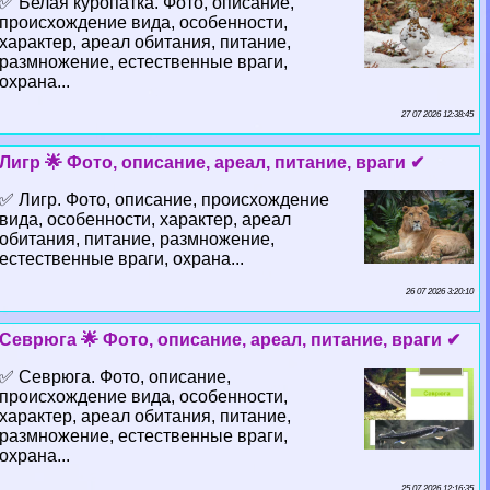
✅ Белая куропатка. Фото, описание,
происхождение вида, особенности,
хаpaктер, ареал обитания, питание,
размножение, естественные враги,
охрана...
27 07 2026 12:38:45
Лигр 🌟 Фото, описание, ареал, питание, враги ✔
✅ Лигр. Фото, описание, происхождение
вида, особенности, хаpaктер, ареал
обитания, питание, размножение,
естественные враги, охрана...
26 07 2026 3:20:10
Севрюга 🌟 Фото, описание, ареал, питание, враги ✔
✅ Севрюга. Фото, описание,
происхождение вида, особенности,
хаpaктер, ареал обитания, питание,
размножение, естественные враги,
охрана...
25 07 2026 12:16:35