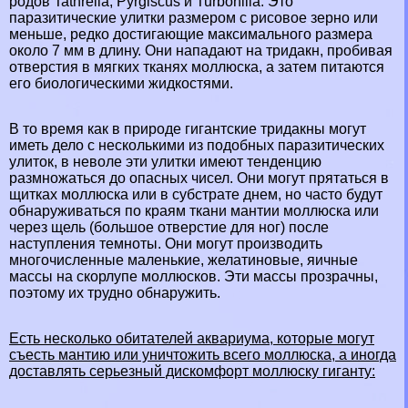
родов Tathrella, Pyrgiscus и Turbonilla. Это
паразитические улитки размером с рисовое зерно или
меньше, редко достигающие максимального размера
около 7 мм в длину. Они нападают на тридакн, пробивая
отверстия в мягких тканях моллюска, а затем питаются
его биологическими жидкостями.
В то время как в природе гигантские тридакны могут
иметь дело с несколькими из подобных паразитических
улиток, в неволе эти улитки имеют тенденцию
размножаться до опасных чисел. Они могут прятаться в
щитках моллюска или в субстрате днем, но часто будут
обнаруживаться по краям ткани мантии моллюска или
через щель (большое отверстие для ног) после
наступления темноты. Они могут производить
многочисленные маленькие, желатиновые, яичные
массы на скорлупе моллюсков. Эти массы прозрачны,
поэтому их трудно обнаружить.
Есть несколько обитателей аквариума, которые могут
съесть мантию или уничтожить всего моллюска, а иногда
доставлять серьезный дискомфорт моллюску гиганту: