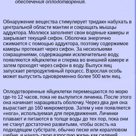
обеспечения оплодотворения.
Обнаружение вещества стимулирует тридакн набухать в
центральной области мантии и сокращать мышцы
аддуктора. Моллюск заполняет свои водяные камеры и
закрывает текущий сифон. Оболочка энергично
сжимается с помощью аддуктора, поэтому содержимое
камеры протекает через сифон. За несколькими
сокращениями, содержащими исключительно воду,
появляются яйцеклетки и cпepма во внешней камере и
затем проходят через сифон в воду. Выпуск яиц
запускает репродуктивный процесс. Взрослая особь
может выпустить одновременно более 500 млн яиц.
Оплодотворенные яйцеклетки перемещаются по морю
где-то 12 часов, пока не вылупится личинка. После этого
она начинает наращивать оболочку. Через два дня она
вырастает до 160 микрометров. Затем у нее появляется
«нога», используемая для передвижения. Личинки
плавают и питаются в толще воды до тех пор, пока они
не станут достаточно развитыми, чтобы осесть на
подходящем субстрате, обычно песке или коралловом
щебне, и начать свою взрослую жизнь как сидячий