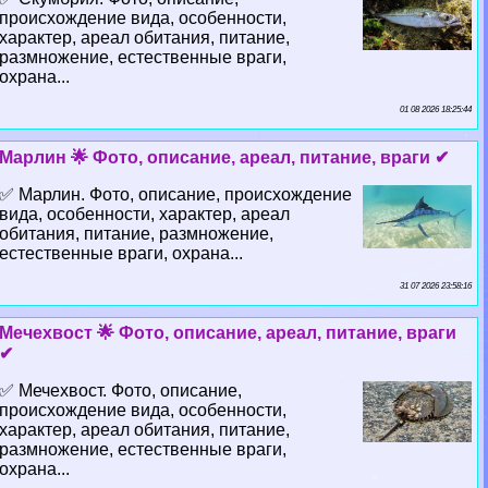
происхождение вида, особенности,
хаpaктер, ареал обитания, питание,
размножение, естественные враги,
охрана...
01 08 2026 18:25:44
Марлин 🌟 Фото, описание, ареал, питание, враги ✔
✅ Марлин. Фото, описание, происхождение
вида, особенности, хаpaктер, ареал
обитания, питание, размножение,
естественные враги, охрана...
31 07 2026 23:58:16
Мечехвост 🌟 Фото, описание, ареал, питание, враги
✔
✅ Мечехвост. Фото, описание,
происхождение вида, особенности,
хаpaктер, ареал обитания, питание,
размножение, естественные враги,
охрана...