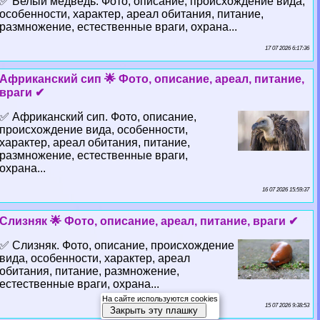
✅ Белый медведь. Фото, описание, происхождение вида,
особенности, хаpaктер, ареал обитания, питание,
размножение, естественные враги, охрана...
17 07 2026 6:17:36
Африканский сип 🌟 Фото, описание, ареал, питание,
враги ✔
✅ Африканский сип. Фото, описание,
происхождение вида, особенности,
хаpaктер, ареал обитания, питание,
размножение, естественные враги,
охрана...
16 07 2026 15:59:37
Слизняк 🌟 Фото, описание, ареал, питание, враги ✔
✅ Слизняк. Фото, описание, происхождение
вида, особенности, хаpaктер, ареал
обитания, питание, размножение,
естественные враги, охрана...
На сайте используются cookies
15 07 2026 9:38:53
Закрыть эту плашку