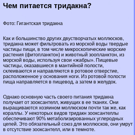
Чем питается тридакна?
Фото: Гигантская тридакна
Как и большинство других двустворчатых моллюсков,
тридакна может фильтровать из морской воды твердые
частицы пищи, в том числе микроскопические морские
растения (фитопланктон) и животный зоопланктон, из
морской воды, используя свои «жабры». Пищевые
частицы, оказавшиеся в мантийной полости,
склеиваются и направляются в ротовое отверстие,
расположенное у основания ноги. Из ротовой полости
пища направляется в пищевод, а затем в желудок.
Однако основную часть своего питания тридакна
получает от зооксантелл, живущих в ее тканях. Они
выращиваются хозяином моллюском почти так же, как
кораллы. У некоторых видов тридакн зооксантеллы
обеспечивают 90% метаболизированных углеродных
цепей. Это обязательный союз для моллюсков, они умрут
в отсутствие зооксантелл, или в темноте.