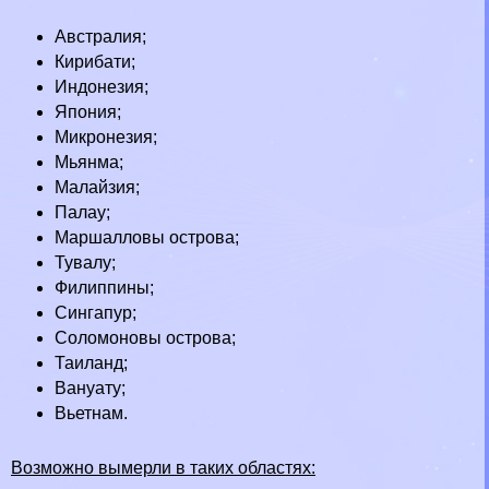
Австралия
;
Кирибати
;
Индонезия
;
Япония
;
Микронезия
;
Мьянма
;
Малайзия
;
Палау
;
Маршалловы острова
;
Тувалу
;
Филиппины
;
Сингапур
;
Соломоновы острова
;
Таиланд
;
Вануату
;
Вьетнам
.
Возможно вымерли в таких областях: