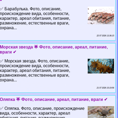
✅ Баpaбулька. Фото, описание,
происхождение вида, особенности,
хаpaктер, ареал обитания, питание,
размножение, естественные враги,
охрана...
22 07 2026 13:36:15
Морская звезда 🌟 Фото, описание, ареал, питание,
враги ✔
✅ Морская звезда. Фото, описание,
происхождение вида, особенности,
хаpaктер, ареал обитания, питание,
размножение, естественные враги,
охрана...
21 07 2026 15:19:56
Оляпка 🌟 Фото, описание, ареал, питание, враги ✔
✅ Оляпка. Фото, описание, происхождение
вида, особенности, хаpaктер, ареал
обитания, питание, размножение,