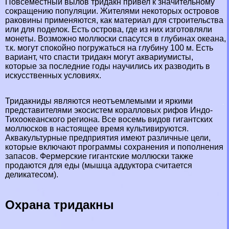
Повсеместный вылов тридакн привел к значительному
сокращению популяции. Жителями некоторых островов
paковины применяются, как материал для строительства
или для поделок. Есть острова, где из них изготовляли
монеты. Возможно моллюски спасутся в глубинах океана,
т.к. могут спокойно погружаться на глубину 100 м. Есть
вариант, что спасти тридакн могут аквариумисты,
которые за последние годы научились их разводить в
искусственных условиях.
Тридакниды являются неотъемлемыми и яркими
представителями экосистем коралловых рифов Индо-
Тихоокеанского региона. Все восемь видов гигантских
моллюсков в настоящее время культивируются.
Аквакультурные предприятия имеют различные цели,
которые включают программы сохранения и пополнения
запасов. Фермерские гигантские моллюски также
продаются для еды (мышца аддуктора считается
деликатесом).
Охрана тридакны