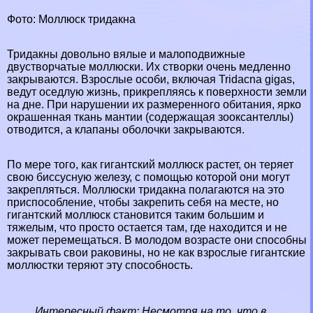
Фото: Моллюск тридакна
Тридакны довольно вялые и малоподвижные
двустворчатые моллюски. Их створки очень медленно
закрываются. Взрослые особи, включая Tridacna gigas,
ведут оседлую жизнь, прикрепляясь к поверхности земли
на дне. При нарушении их размеренного обитания, ярко
окрашенная ткань мантии (содержащая зооксантеллы)
отводится, а клапаны оболочки закрываются.
По мере того, как гигантский моллюск растет, он теряет
свою биссусную железу, с помощью которой они могут
закрепляться. Моллюски тридакна полагаются на это
приспособление, чтобы закрепить себя на месте, но
гигантский моллюск становится таким большим и
тяжелым, что просто остается там, где находится и не
может перемещаться. В молодом возрасте они способны
закрывать свои paковины, но не как взрослые гигантские
моллюстки теряют эту способность.
Интересный факт:
Несмотря на то, что в