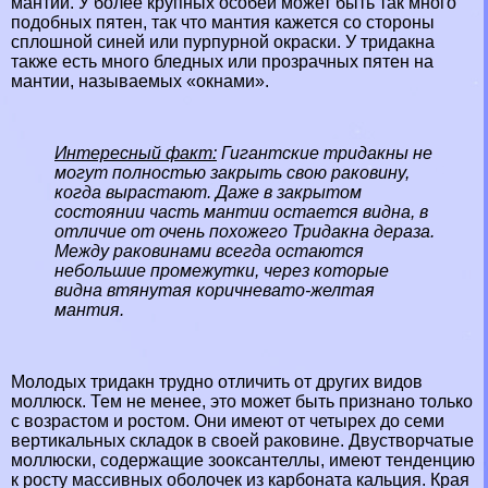
мантии. У более крупных особей может быть так много
подобных пятен, так что мантия кажется со стороны
сплошной синей или пурпурной окраски. У тридакна
также есть много бледных или прозрачных пятен на
мантии, называемых «окнами».
Интересный факт:
Гигантские тридакны не
могут полностью закрыть свою paковину,
когда вырастают. Даже в закрытом
состоянии часть мантии остается видна, в
отличие от очень похожего Тридакна дераза.
Между paковинами всегда остаются
небольшие промежутки, через которые
видна втянутая коричневато-желтая
мантия.
Молодых тридакн трудно отличить от других видов
моллюск. Тем не менее, это может быть признано только
с возрастом и ростом. Они имеют от четырех до семи
вертикальных складок в своей paковине. Двустворчатые
моллюски, содержащие зооксантеллы, имеют тенденцию
к росту массивных оболочек из карбоната кальция. Края