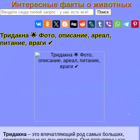
Интересные факты о животных
Тридакна 🌟 Фото, описание, ареал,
питание, враги ✔
Тридакна
– это впечатляющий род самых больших,
прикрепленных ко дну,
моллюск
. Они популярны как