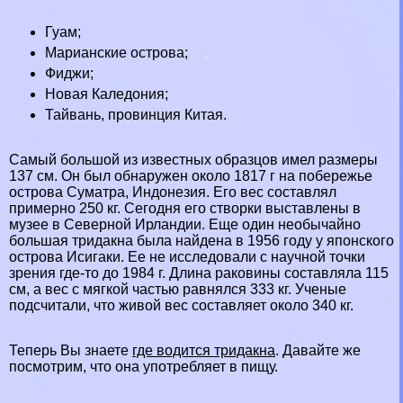
Гуам;
Марианские острова;
Фиджи;
Новая Каледония;
Тайвань
, провинция
Китая
.
Самый большой из известных образцов имел размеры
137 см. Он был обнаружен около 1817 г на побережье
острова
Суматра
, Индонезия. Его вес составлял
примерно 250 кг. Сегодня его створки выставлены в
музее в Северной
Ирландии
. Еще один необычайно
большая тридакна была найдена в 1956 году у японского
острова Исигаки. Ее не исследовали с научной точки
зрения где-то до 1984 г. Длина paковины составляла 115
см, а вес с мягкой частью равнялся 333 кг. Ученые
подсчитали, что живой вес составляет около 340 кг.
Теперь Вы знаете
где водится тридакна
. Давайте же
посмотрим, что она употрeбляет в пищу.