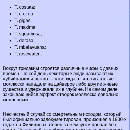
T. costata;
T. crocea;
T. gigas;
T. maxima;
T. squamosa;
T. derasa;
T. mbalavuana;
T. rosewateri.
Вокруг тридакны строятся различные мифы с давних
времен. По сей день некоторые люди называют их
«убийцами» и ложно — утверждают, что гигантские
моллюски нападали на дайверов либо другие живые
существа и удерживали их в глубине. На самом деле
закрывающийся эффект створок моллюска довольно
медленный.
Несчастный случай со cмepтельным исходом, который
был официально задокументирован, произошел в 1930-х
годах на
Филипинах
. Ловец за жемчугом пропал без
вести. Позже он был найден мертвым со снаряжением