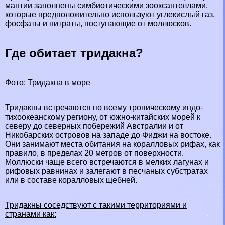
мантии заполнены симбиотическими зооксантеллами,
которые предположительно используют углекислый газ,
фосфаты и нитраты, поступающие от моллюсков.
Где обитает тридакна?
Фото: Тридакна в море
Тридакны встречаются по всему тропическому индо-
тихоокеанскому региону, от южно-китайских морей к
северу до северных побережий Австралии и от
Никобарских островов на западе до
Фиджи
на востоке.
Они занимают места обитания на коралловых рифах, как
правило, в пределах 20 метров от поверхности.
Моллюски чаще всего встречаются в мелких лагунах и
рифовых равнинах и залегают в песчаных субстратах
или в составе коралловых щебней.
Тридакны соседствуют с такими территориями и
странами как: