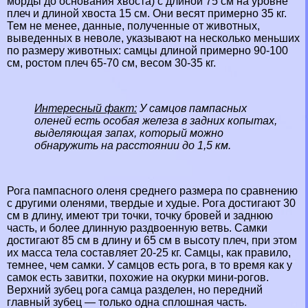
морды до основания хвоста) с длиной 75 см на уровне
плеч и длиной хвоста 15 см. Они весят примерно 35 кг.
Тем не менее, данные, полученные от животных,
выведенных в неволе, указывают на несколько меньших
по размеру животных: самцы длиной примерно 90-100
см, ростом плеч 65-70 см, весом 30-35 кг.
Интересный факт:
У самцов пампасных
оленей есть особая железа в задних копытах,
выделяющая запах, который можно
обнаружить на расстоянии до 1,5 км.
Рога пампасного оленя среднего размера по сравнению
с другими оленями, твердые и худые. Рога достигают 30
см в длину, имеют три точки, точку бровей и заднюю
часть, и более длинную раздвоенную ветвь. Самки
достигают 85 см в длину и 65 см в высоту плеч, при этом
их масса тела составляет 20-25 кг. Самцы, как правило,
темнее, чем самки. У самцов есть рога, в то время как у
самок есть завитки, похожие на окурки мини-рогов.
Верхний зубец рога самца разделен, но передний
главный зубец — только одна сплошная часть.