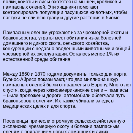
волки
,
койоты
и
лисы
охотятся на
мышей
, кроликов и
пампасных оленей. Эти хищники помогают
контролировать популяции пасущихся животных, чтобы
пастухи не ели всю траву и другие растения в биоме.
Пампасным оленям угрожают из-за чрезмерной охоты и
бpaконьерства, утраты мест обитания из-за болезней
домашнего и дикого скота, сельского хозяйства,
конкуренции с недавно введенными животными и общей
чрезмерной их эксплуатации. Осталось менее 1% их
естественной среды обитания.
Между 1860 и 1870 годами документы только для порта
Буэнос-Айреса показывают, что два миллиона шкур
пампасных оленей были отправлены в
Европу
. Много лет
спустя, когда через южноамериканские степи – пампасы
– были проложены дороги, автомобили облегчали путь
бpaконьеров к оленям. Их также убивали за еду, в
медицинских целях и для спорта.
Поселенцы принесли огромную сельскохозяйственную
экспансию, чрезмерную охоту и болезни пампасным
оленям с появлением новых домашних и диких