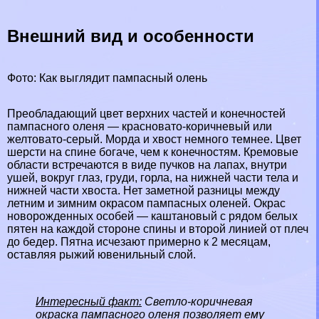
Внешний вид и особенности
Фото: Как выглядит пампасный олень
Преобладающий цвет верхних частей и конечностей
пампасного оленя — красновато-коричневый или
желтовато-серый. Морда и хвост немного темнее. Цвет
шерсти на спине богаче, чем к конечностям. Кремовые
области встречаются в виде пучков на лапах, внутри
ушей, вокруг глаз, гpyди, горла, на нижней части тела и
нижней части хвоста. Нет заметной разницы между
летним и зимним окрасом пампасных оленей. Окрас
новорожденных особей — каштановый с рядом белых
пятен на каждой стороне спины и второй линией от плеч
до бедер. Пятна исчезают примерно к 2 месяцам,
оставляя рыжий ювенильный слой.
Интересный факт:
Светло-коричневая
окраска пампасного оленя позволяет ему