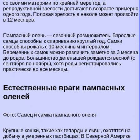
со своими матерями по крайней мере год, а
репродуктивной зрелости достигают в возрасте примерно
одного года. Пoлoвая зрелость в неволе может произойти
в 12 месяцев.
Пампасный олень — сезонный размножитель. Взрослые
самцы способны к спариванию круглый год. Самки
способны рожать с 10-мecячным интервалом.
Беременных самок можно различить заметно за 3 месяца
до родов. Большинство детенышей рождается весной (с
сентября по ноябрь), хотя роды регистрировались
пpaктически во все месяцы.
Естественные враги пампасных
оленей
Фото: Самец и самка пампасного оленя
Крупные
кошки
, такие как
гепарды
и
львы
, охотятся на
добычу в умеренных пастбищах. В
Северной Америке