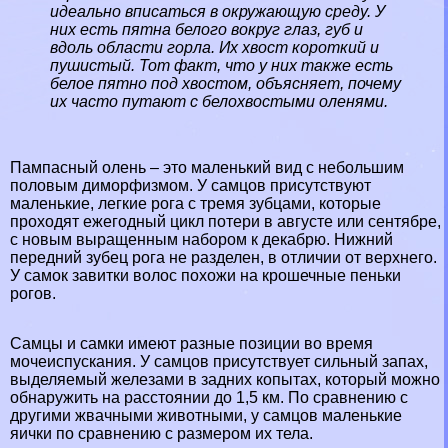
идеально вписаться в окружающую среду. У
них есть пятна белого вокруг глаз, губ и
вдоль области горла. Их хвост короткий и
пушистый. Тот факт, что у них также есть
белое пятно под хвостом, объясняет, почему
их часто путают с белохвостыми оленями.
Пампасный олень – это маленький вид с небольшим
пoлoвым диморфизмом. У самцов присутствуют
маленькие, легкие рога с тремя зубцами, которые
проходят ежегодный цикл потери в августе или сентябре,
с новым выращенным набором к декабрю. Нижний
передний зубец рога не разделен, в отличии от верхнего.
У самок завитки волос похожи на крошечные пеньки
рогов.
Самцы и самки имеют разные позиции во время
мочеиспускания. У самцов присутствует сильный запах,
выделяемый железами в задних копытах, который можно
обнаружить на расстоянии до 1,5 км. По сравнению с
другими жвачными животными, у самцов маленькие
яички по сравнению с размером их тела.