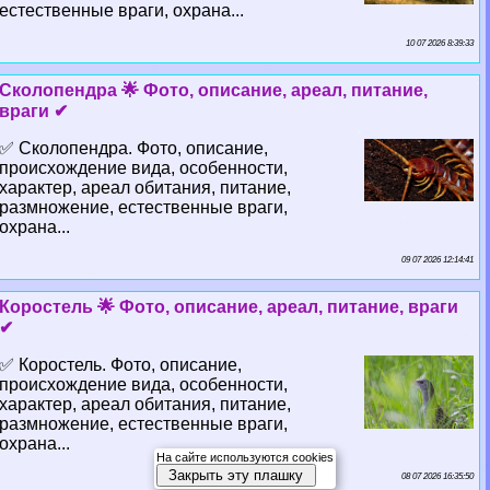
естественные враги, охрана...
10 07 2026 8:39:33
Сколопендра 🌟 Фото, описание, ареал, питание,
враги ✔
✅ Сколопендра. Фото, описание,
происхождение вида, особенности,
хаpaктер, ареал обитания, питание,
размножение, естественные враги,
охрана...
09 07 2026 12:14:41
Коростель 🌟 Фото, описание, ареал, питание, враги
✔
✅ Коростель. Фото, описание,
происхождение вида, особенности,
хаpaктер, ареал обитания, питание,
размножение, естественные враги,
охрана...
На сайте используются cookies
Закрыть эту плашку
08 07 2026 16:35:50