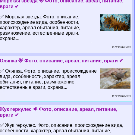
Морская звезда 🌟 Фото, описание, ареал, питание,
враги ✔
✅ Морская звезда. Фото, описание,
происхождение вида, особенности,
хаpaктер, ареал обитания, питание,
размножение, естественные враги,
охрана...
20 07 2026 0:16:23
Оляпка 🌟 Фото, описание, ареал, питание, враги ✔
✅ Оляпка. Фото, описание, происхождение
вида, особенности, хаpaктер, ареал
обитания, питание, размножение,
естественные враги, охрана...
19 07 2026 0:49:19
Жук геркулес 🌟 Фото, описание, ареал, питание,
враги ✔
✅ Жук геркулес. Фото, описание, происхождение вида,
особенности, хаpaктер, ареал обитания, питание,