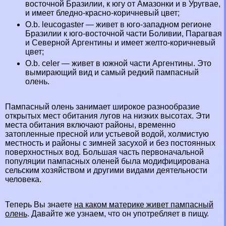
восточной Бразилии, к югу от
Амaзoнки
и в Уругвае,
и имеет бледно-красно-коричневый цвет;
O.b. leucogaster — живет в юго-западном регионе
Бразилии к юго-восточной части Боливии, Парагвая
и Северной Аргентины и имеет желто-коричневый
цвет;
O.b. celer — живет в южной части Аргентины. Это
вымирающий вид и самый редкий пампасный
олень.
Пампасный олень занимает широкое разнообразие
открытых мест обитания лугов на низких высотах. Эти
места обитания включают районы, временно
затопленные пресной или устьевой водой, холмистую
местность и районы с зимней засухой и без постоянных
поверхностных вод. Большая часть первоначальной
популяции пампасных оленей была модифицирована
сельским хозяйством и другими видами деятельности
человека.
Теперь Вы знаете
на каком материке живет пампасный
олень
. Давайте же узнаем, что он употрeбляет в пищу.