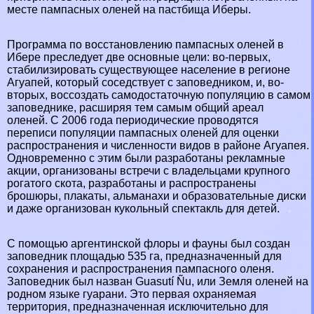
месте пампасных оленей на пастбища Иберы.
Программа по восстановлению пампасных оленей в
Ибере преследует две основные цели: во-первых,
стабилизировать существующее население в регионе
Агуапей, который соседствует с заповедником, и, во-
вторых, воссоздать самодостаточную популяцию в самом
заповеднике, расширяя тем самым общий ареал
оленей. С 2006 года периодические проводятся
переписи популяции пампасных оленей для оценки
распространения и численности видов в районе Агуапея.
Одновременно с этим были разработаны рекламные
акции, организованы встречи с владельцами крупного
рогатого скота, разработаны и распространены
брошюры, плакаты, альманахи и образовательные диски
и даже организован кукольный спектакль для детей.
С помощью аргентинской флоры и фауны был создан
заповедник площадью 535 га, предназначенный для
сохранения и распространения пампасного оленя.
Заповедник был назван Guasutí Ñu, или Земля оленей на
родном языке гуарани. Это первая охраняемая
территория, предназначенная исключительно для