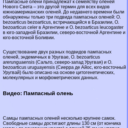
Пампасные олени принадлежат к семейству оленей
Нового Света – это другой термин для всех видов
южноамериканских оленей. До недавнего времени были
обнаружены только три подвида пампасных оленей: O.
bezoarticus bezoarticus, встречающийся в Бразилии, O.
bezoarticus celer в Аргентине и O. bezoarticus leucogaster
в юго-западной
Бразилии
, северо-восточной
Аргентине
и
юго-восточной
Боливии
.
Существование двух разных подвидов пампасных
оленей, эндемичных в
Уругвае
, O. bezoarticus
arerunguaensis (Сальто, северо-запад Уругвая) и O.
bezoarticus uruguayensis (Сиерра де Айос, юго-восточный
Уругвай) было описано на основе цитогенетических,
молекулярных и морфометрических данных.
Видео: Пампасный олень
Самцы пампасных оленей несколько крупнее самок.
Свободные самцы достигают длины 130 см (от кончика