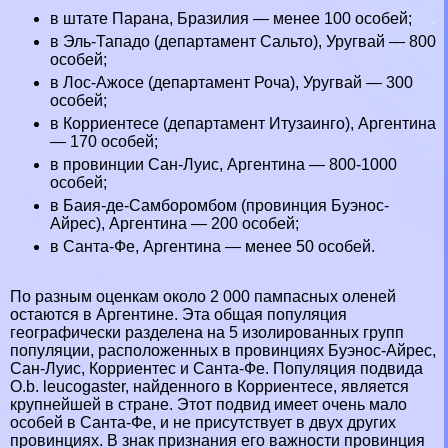
в штате Парана, Бразилия — менее 100 особей;
в Эль-Тападо (департамент Сальто), Уругвай — 800
особей;
в Лос-Ажосе (департамент Роча), Уругвай — 300
особей;
в Корриентесе (департамент Итузаинго), Аргентина
— 170 особей;
в провинции Сан-Луис, Аргентина — 800-1000
особей;
в Баия-де-Самборомбом (провинция Буэнос-
Айрес), Аргентина — 200 особей;
в Санта-Фе, Аргентина — менее 50 особей.
По разным оценкам около 2 000 пампасных оленей
остаются в Аргентине. Эта общая популяция
географически разделена на 5 изолированных групп
популяции, расположенных в провинциях Буэнос-Айрес,
Сан-Луис, Корриентес и Санта-Фе. Популяция подвида
O.b. leucogaster, найденного в Корриентесе, является
крупнейшей в стране. Этот подвид имеет очень мало
особей в Санта-Фе, и не присутствует в двух других
провинциях. В знак признания его важности провинция