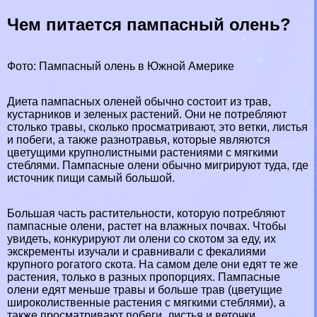
Чем питается пампасный олень?
Фото: Пампасный олень в Южной Америке
Диета пампасных оленей обычно состоит из трав,
кустарников и зеленых растений. Они не потрeбляют
столько травы, сколько просматривают, это ветки, листья
и побеги, а также разнотравья, которые являются
цветущими крупнолистными растениями с мягкими
стeблями. Пампасные олени обычно мигрируют туда, где
источник пищи самый большой.
Большая часть растительности, которую потрeбляют
пампасные олени, растет на влажных почвах. Чтобы
увидеть, конкурируют ли олени со скотом за еду, их
экскременты изучали и сравнивали с фекалиями
крупного рогатого скота. На самом деле они едят те же
растения, только в разных пропорциях. Пампасные
олени едят меньше травы и больше трав (цветущие
широколиственные растения с мягкими стeблями), а
также просматривают побеги, листья и веточки.