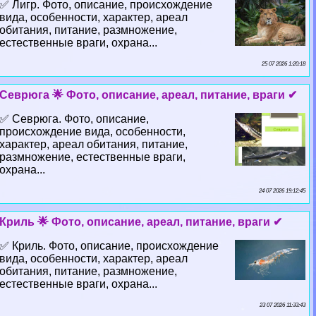
✅ Лигр. Фото, описание, происхождение
вида, особенности, хаpaктер, ареал
обитания, питание, размножение,
естественные враги, охрана...
25 07 2026 1:20:18
Севрюга 🌟 Фото, описание, ареал, питание, враги ✔
✅ Севрюга. Фото, описание,
происхождение вида, особенности,
хаpaктер, ареал обитания, питание,
размножение, естественные враги,
охрана...
24 07 2026 19:12:45
Криль 🌟 Фото, описание, ареал, питание, враги ✔
✅ Криль. Фото, описание, происхождение
вида, особенности, хаpaктер, ареал
обитания, питание, размножение,
естественные враги, охрана...
23 07 2026 11:33:43