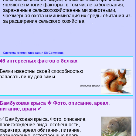
являются многие факторы, в том числе заболевания,
зараженные сельскохозяйственными животными,
чрезмерная охота и минимизация их среды обитания из-
за расширения сельского хозяйства.
Система комментирования SigComments
46 интересных фактов о белках
Белки известны своей способностью
запасать пищу для зимы...
05 08 2026 16:39:24
Бамбуковая крыса 🌟 Фото, описание, ареал,
питание, враги ✔
✅ Бамбуковая крыса. Фото, описание,
происхождение вида, особенности,
хаpaктер, ареал обитания, питание,
размножение, естественные враги,