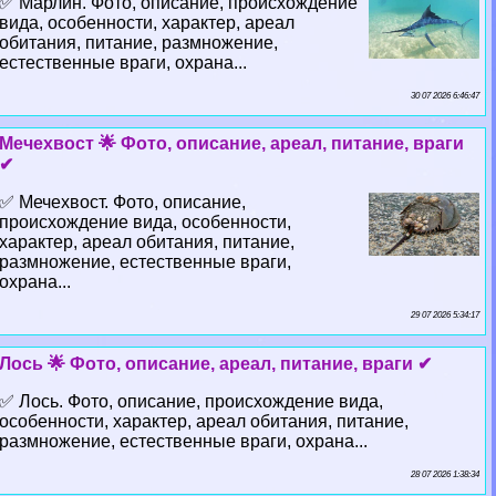
✅ Марлин. Фото, описание, происхождение
вида, особенности, хаpaктер, ареал
обитания, питание, размножение,
естественные враги, охрана...
30 07 2026 6:46:47
Мечехвост 🌟 Фото, описание, ареал, питание, враги
✔
✅ Мечехвост. Фото, описание,
происхождение вида, особенности,
хаpaктер, ареал обитания, питание,
размножение, естественные враги,
охрана...
29 07 2026 5:34:17
Лось 🌟 Фото, описание, ареал, питание, враги ✔
✅ Лось. Фото, описание, происхождение вида,
особенности, хаpaктер, ареал обитания, питание,
размножение, естественные враги, охрана...
28 07 2026 1:38:34