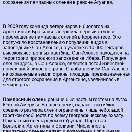
сохранения пампасных оленей в районе Агуапея.
В 2009 году комaнда ветеринаров и биологов из
Аргентины и Бразилии завершила первый отлов и
перемещение пампасных оленей в Корриентесе. Это
послужило восстановлению популяции видов в
заповеднике Сан-Алонсо, на участке в 10 000 гектаров
высококачественных пастбищ. Сан-Алонсо находится на
территории природного заповедника Ибера. Популяция
оленей здесь, в Сан-Алонсо, является пятой известной
популяцией видов в стране. С добавлением Сан-Алонсо
на охраняемые земли страны площадь, предназначенная
для строгого сохранения в Аргентине, увеличилась в
четыре раза.
Пампасный олень
раньше был частым гостем на лугах
Южной Америки. В наше время, однако, эти гибкие,
среднего размера олени ограничены лишь небольшой
горсткой сообществ по всему географическому охвату.
Пампасный олень родом из Уругвая, Парагвая,
Бразилии, Аргентины и Боливии. Численность
пампасных оленей падает, и возможными причинами