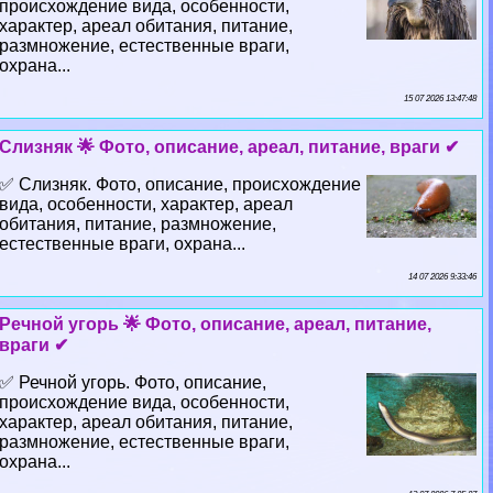
происхождение вида, особенности,
хаpaктер, ареал обитания, питание,
размножение, естественные враги,
охрана...
15 07 2026 13:47:48
Слизняк 🌟 Фото, описание, ареал, питание, враги ✔
✅ Слизняк. Фото, описание, происхождение
вида, особенности, хаpaктер, ареал
обитания, питание, размножение,
естественные враги, охрана...
14 07 2026 9:33:46
Речной угорь 🌟 Фото, описание, ареал, питание,
враги ✔
✅ Речной угорь. Фото, описание,
происхождение вида, особенности,
хаpaктер, ареал обитания, питание,
размножение, естественные враги,
охрана...