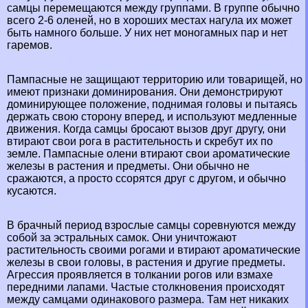
самцы перемещаются между группами. В группе обычно
всего 2-6 оленей, но в хороших местах нагула их может
быть намного больше. У них нет моногамных пар и нет
гаремов.
Пампасные не защищают территорию или товарищей, но
имеют признаки доминирования. Они демонстрируют
доминирующее положение, поднимая головы и пытаясь
держать свою сторону вперед, и используют медленные
движения. Когда самцы бросают вызов друг другу, они
втирают свои рога в растительность и скрeбyт их по
земле. Пампасные олени втирают свои ароматические
железы в растения и предметы. Они обычно не
сражаются, а просто ссорятся друг с другом, и обычно
кусаются.
В брачный период взрослые самцы соревнуются между
собой за эстральных самок. Они уничтожают
растительность своими рогами и втирают ароматические
железы в свои головы, в растения и другие предметы.
Агрессия проявляется в толкании рогов или взмахе
передними лапами. Частые столкновения происходят
между самцами одинакового размера. Там нет никаких