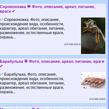
Сороконожка 🌟 Фото, описание, ареал, питание,
враги ✔
✅ Сороконожка. Фото, описание,
происхождение вида, особенности,
хаpaктер, ареал обитания, питание,
размножение, естественные враги,
охрана...
22 07 2026 18:21:23
Баpaбулька 🌟 Фото, описание, ареал, питание, враги
✔
✅ Баpaбулька. Фото, описание,
происхождение вида, особенности,
хаpaктер, ареал обитания, питание,
размножение, естественные враги,
охрана...
21 07 2026 14:59:51