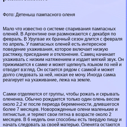
Фото: Детеныш пампасного оленя
Мало что известно о системе спаривания пампасных
оленей. В Аргентине они размножаются с декабря по
февраль. В Уругвае их брачный сезон длится с февраля
по апрель. У пампасных оленей есть интересное
поведение ухаживания, которое включает низкую
растяжку, приседание и отклонение. Самец начинает
ухаживать с низким натяжением и издает мягкий звук. Он
прижимается к самке и может щелкнуть языком по ней и
отводит взгляд. Он остается рядом с самкой и может
долго следовать за ней, нюхая ее мочу. Иногда самка
реагирует на ухаживание, лежа на земле.
Самки отделяются от группы, чтобы рожать и скрывать
олененка. Обычно рождается только один олень весом
около 2,2 кг после периода беременности, длившегося
более 7 месяцев. Новорожденные олени маленькие и
пятнистые, и теряют свои пятна в возрасте около 2
месяцев. В 6 недель они способны есть твердую пищу и
начать следовать за своей матерью. Оленята остаются