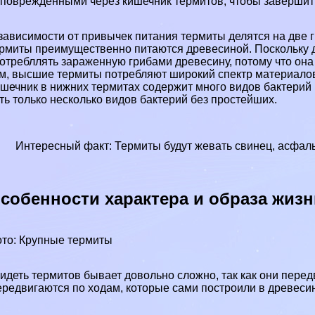
поврежденными через кишечник термитов, чтобы завершить
зависимости от привычек питания термиты делятся на две
рмиты преимущественно питаются древесиной. Поскольку 
отрeбллять зараженную грибами древесину, потому что она 
м, высшие термиты потрeбляют широкий спектр материалов, 
шечник в нижних термитах содержит много видов бактерий 
ть только несколько видов бактерий без простейших.
Интересный факт: Термиты будут жевать свинец, асфальт
собенности хаpaктера и образа жизн
то: Крупные термиты
идеть термитов бывает довольно сложно, так как они передв
редвигаются по ходам, которые сами построили в древесин