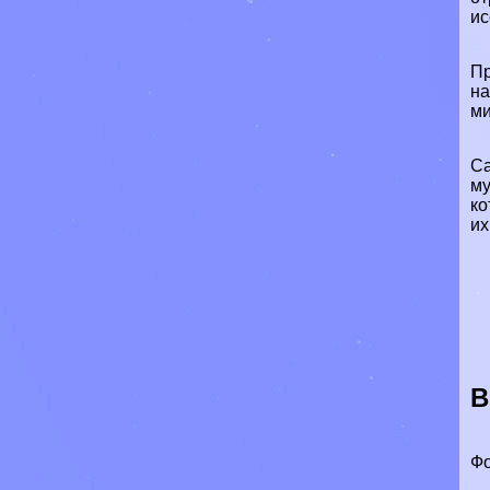
ис
Пр
на
ми
Са
му
ко
их
В
Фо