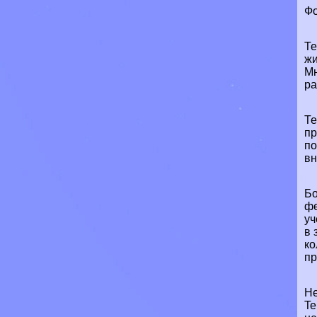
Фо
Те
жи
Мн
ра
Те
пр
по
вн
Бо
фе
уч
в 
ко
пр
Не
Te