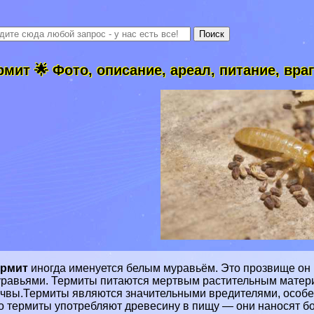
рмит 🌟 Фото, описание, ареал, питание, вра
ермит
иногда именуется белым муравьём. Это прозвище он 
равьями. Термиты питаются мертвым растительным матери
чвы.Термиты являются значительными вредителями, особенн
о термиты употрeбляют древесину в пищу — они наносят 