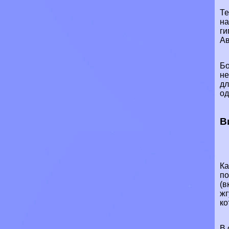
Те
на
ги
Ав
Бо
не
дл
од
В
Ка
по
(в
жг
ко
В 