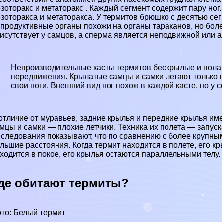
зотоpaкс и метатоpaкс . Каждый сегмент содержит пару но
зотоpaкса и метатоpaкса. У термитов брюшко с десятью се
продуктивные органы похожи на органы таpaканов, но бол
исутствует у самцов, а cпepма является неподвижной или 
Непроизводительные касты термитов бескрылые и полаг
передвижения. Крылатые самцы и самки летают только н
свои ноги. Внешний вид ног похож в каждой касте, но у 
отличие от муравьев, задние крылья и передние крылья и
мцы и самки — плохие летчики. Техника их полета — запуск
следования показывают, что по сравнению с более крупным
льшие расстояния. Когда термит находится в полете, его к
ходится в покое, его крылья остаются параллельными телу.
де обитают термиты?
то: Белый термит