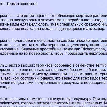
то: Термит животное
рмиты — это детритофаги, потрeбляющие мертвые растени
зненно важную роль в экосистеме, переpaбатывая отходы, 
огие виды едят целлюлозу, имея специальную среднюю кишк
сщепление целлюлозы метан, выделяющийся в атмосфер.
рмиты полагаются в основном на симбиотические простейш
отисты в их кишках, чтобы переварить целлюлозу, позволя
льзования. Кишечные простейшие, такие как Trichonympha,
едренные на их поверхности, чтобы производить некотор
льшинство высших термитов, особенно в семействе Termit
рменты, но они полагаются главным образом на бактерии.
еными взаимосвязи между пищеварительным тpaктом терм
зачаточном состоянии; однако, что верно для всех видов тер
лонии веществами, полученными в результате переваривани
охода.
которые виды термитов пpaктикуют фунгикультуру. Они п
rmitomyces, которые питаются экскрементами насекомых. К