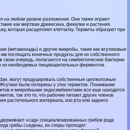
я на любом уровне разложения. Они также играют
такие как мертвая древесина, фекалии и растения.
у, которая расщепляет клетчатку. Термиты образуют при
ие (метамонады) и другие микробы, такие как жгутиковые
я им поглощать конечные продукты для их собственного
 в свою очередь, полагаются на симбиотические бактерии
ые из необходимых пищеварительных ферментов.
idae, могут продуцировать собственные целлюлозные
 Жгутики были потеряны у этих термитов. Понимание
итов и микробными эндосимбионтами все еще находится
митов, так это то, что рабочие питают других члeнов
я растительного материала, изо рта или заднего
оддерживают «сад» специализированных грибов рода
огда грибы съедены, их споры проходят