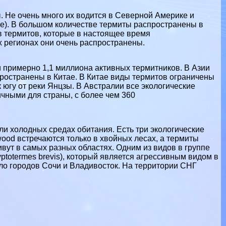
. Не очень много их водится в Северной Америке и
ке). В большом количестве термиты распространены в
в термитов, которые в настоящее время
х регионах они очень распространены.
 примерно 1,1 миллиона активных термитников. В Азии
пространены в Китае. В Китае виды термитов ограничены
 югу от реки Янцзы. В Австралии все экологические
чными для страны, с более чем 360
ли холодных средах обитания. Есть три экологические
ood встречаются только в хвойных лесах, а термиты
ут в самых разных областях. Одним из видов в группе
ptotermes brevis), который является агрессивным видом в
ло городов Сочи и Владивосток. На территории СНГ