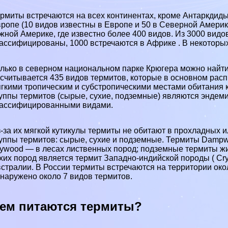
рмиты встречаются на всех континентах, кроме Антаркдиды
ропе (10 видов известны в Европе и 50 в Северной Амери
ной Америке, где известно более 400 видов. Из 3000 видо
ассифицированы, 1000 встречаются в Африке . В некоторы
лько в северном национальном парке Крюгера можно найти
считывается 435 видов термитов, которые в основном рас
гкими тропическим и субстропическими местами обитания к
уппы термитов (сырые, сухие, подземные) являются эндеми
ассифицированными видами.
-за их мягкой кутикулы термиты не обитают в прохладных и
уппы термитов: сырые, сухие и подземные. Термиты Dampw
ywood — в лесах лиственных пород; подземные термиты жив
хих пород является термит Западно-индийской породы ( Cry
стралии. В России термиты встречаются на территории око
наружено около 7 видов термитов.
ем питаются термиты?