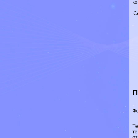
ко
С
П
Фо
Те
те
от