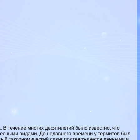
. В течение многих десятилетий было известно, что
весными видами. До недавнего времени у термитов был
новый таксономический сдвиг подтверждается данными и