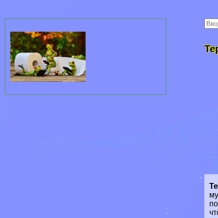
Те
Т
му
по
чт