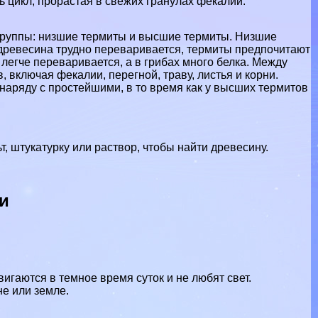
 цикл, прорастая в свежих гранулах фекалий.
 группы: низшие термиты и высшие термиты. Низшие
древесина трудно переваривается, термиты предпочитают
легче переваривается, а в грибах много белка. Между
включая фекалии, перегной, траву, листья и корни.
наряду с простейшими, в то время как у высших термитов
, штукатурку или раствор, чтобы найти древесину.
и
игаются в темное время суток и не любят свет.
е или земле.