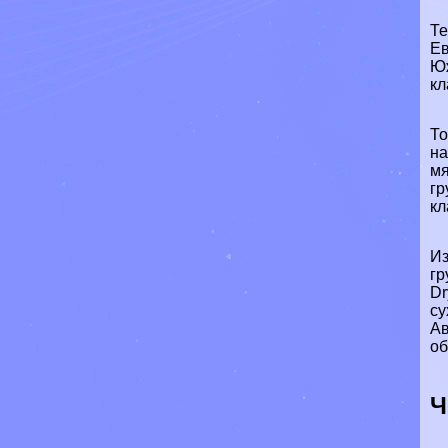
Те
Ев
Юж
кл
То
на
мя
гр
кл
Из
гр
Dr
су
Ав
об
Ч