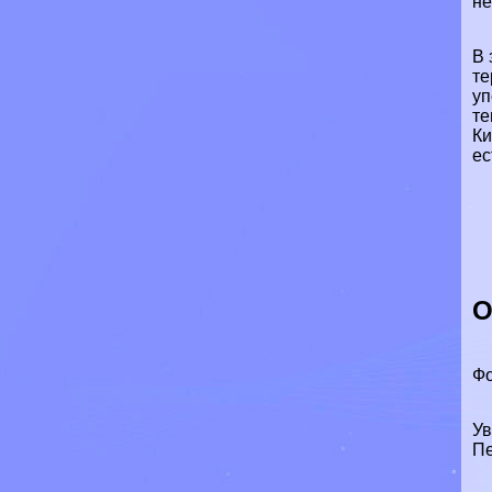
не
В 
те
уп
те
Ки
ес
О
Фо
Ув
Пе