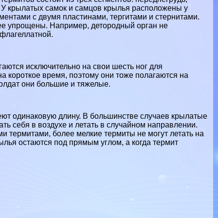
г. У крылатых самок и самцов крылья расположены у
гментами с двумя пластинами, тергитами и стернитами.
ее упрощены. Например, детородный орган не
афлагеллатной.
аются исключительно на свои шесть ног для
а короткое время, поэтому они тоже полагаются на
солдат они большие и тяжелые.
меют одинаковую длину. В большинстве случаев крылатые
ать себя в воздухе и летать в случайном направлении.
и термитами, более мелкие термиты не могут летать на
рылья остаются под прямым углом, а когда термит