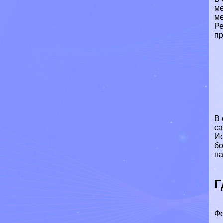
ме
ме
Ре
пр
В 
са
Ис
бо
на
Г
Фо