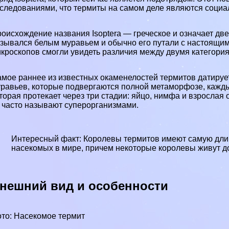
следованиями, что термиты на самом деле являются соци
оисхождение названия Isoptera — греческое и означает дв
зывался белым муравьем и обычно его путали с настоящим
кроскопов смогли увидеть различия между двумя категори
мое раннее из известных окаменелостей термитов датирует
равьев, которые подвергаются полной метаморфозе, кажд
торая протекает через три стадии: яйцо, нимфа и взрослая
 часто называют суперорганизмами.
Интересный факт: Королевы термитов имеют самую дли
насекомых в мире, причем некоторые королевы живут до 
нешний вид и особенности
то: Насекомое термит