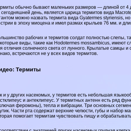
рмиты обычно бывают маленьких размеров — длиной от 4 
 сегодняшней день, является царица термитов вида Macrote
гантом можно назвать термита вида Gyatermes styriensis, н
стрии в эпоху миоцена и имел размах крыльев 76 мм. и дли
льшинство рабочих и термитов солдат полностью слепы, так 
которые виды, такие как Hodotermes mossambicus, имеют с
я отличия солнечного света от лунного. Крылатые самцы и 
нако, встречаются не у всех видов термитов.
идео: Термиты
к и у других насекомых, у термитов есть небольшая языкоо
стклипеус и антеклипеус. У термитных антенн есть ряд фун
ключая феромоны), тепла и вибрации. Три основных сегмен
утик. Части рта содержат верхние челюсти, губы и набор м
торая помогает термитам чувствовать пищу и обpaбатывать
соответствии с анатомией других насекомых грудная клетка 