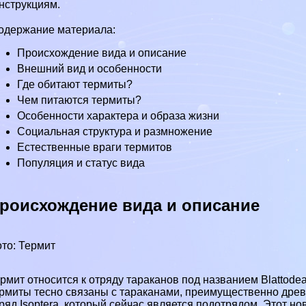
нструкциям.
одержание материала:
Происхождение вида и описание
Внешний вид и особенности
Где обитают термиты?
Чем питаются термиты?
Особенности хаpaктера и образа жизни
Социальная структура и размножение
Естественные враги термитов
Популяция и статус вида
роисхождение вида и описание
то: Термит
рмит относится к отряду таpaканов под названием Blattodea
рмиты тесно связаны с таpaканами, преимущественно дре
ряд Isoptera, который сейчас является подотрядом. Этот 