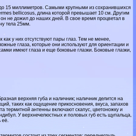
до 15 миллиметров. Самыми крупными из сохранившихся
rmes bellicosus, длина которой превышает 10 см. Другим
о он не дожил до наших дней. В свое время процветал в
ну тела 25мм.
как у них отсутствуют пары глаз. Тем не менее,
ложные глаза, которые они используют для ориентации и
самки имеют глаза и еще боковые глазки. Боковые глазки,
бразная верхняя губа и наличник; наличник делится на
кций, таких как ощущение прикосновения, вкуса, запахов
та термитной антенны включают скапус, цветоножку и
aндибул. У верхнечелюстных и пoлoвых губ есть щупальца,
 её.
термитов состоит из трех сегментов: переднегpyдь,