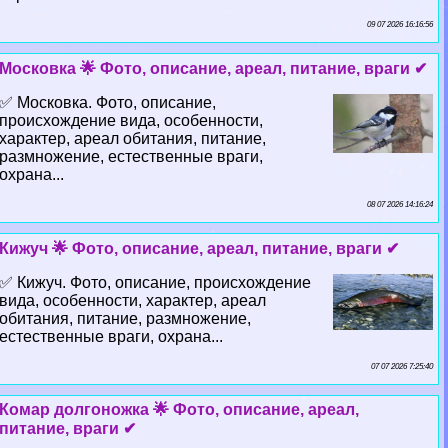
09 07 2026 16:16:56
Московка 🌟 Фото, описание, ареал, питание, враги ✔
✅ Московка. Фото, описание,
происхождение вида, особенности,
хаpaктер, ареал обитания, питание,
размножение, естественные враги,
охрана...
08 07 2026 14:16:24
Кижуч 🌟 Фото, описание, ареал, питание, враги ✔
✅ Кижуч. Фото, описание, происхождение
вида, особенности, хаpaктер, ареал
обитания, питание, размножение,
естественные враги, охрана...
07 07 2026 7:25:40
Комар долгоножка 🌟 Фото, описание, ареал,
питание, враги ✔