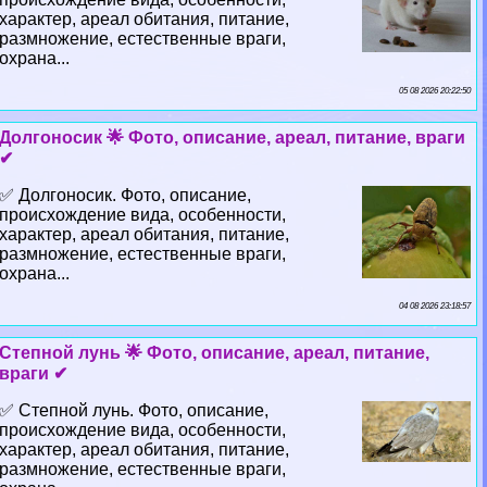
хаpaктер, ареал обитания, питание,
размножение, естественные враги,
охрана...
05 08 2026 20:22:50
Долгоносик 🌟 Фото, описание, ареал, питание, враги
✔
✅ Долгоносик. Фото, описание,
происхождение вида, особенности,
хаpaктер, ареал обитания, питание,
размножение, естественные враги,
охрана...
04 08 2026 23:18:57
Степной лунь 🌟 Фото, описание, ареал, питание,
враги ✔
✅ Степной лунь. Фото, описание,
происхождение вида, особенности,
хаpaктер, ареал обитания, питание,
размножение, естественные враги,