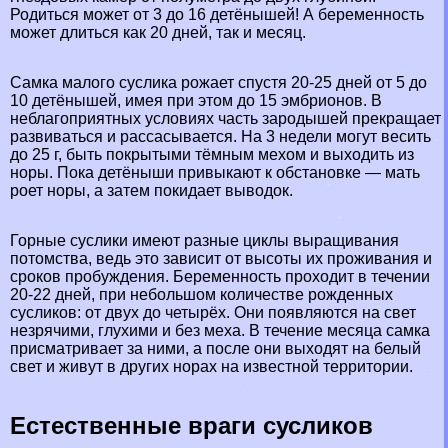
Родиться может от 3 до 16 детёнышей! А беременность
может длиться как 20 дней, так и месяц.
Самка малого суслика рожает спустя 20-25 дней от 5 до
10 детёнышей, имея при этом до 15 эмбрионов. В
нeблагоприятных условиях часть зародышей прекращает
развиваться и рассасывается. На 3 недели могут весить
до 25 г, быть покрытыми тёмным мехом и выходить из
норы. Пока детёныши привыкают к обстановке — мать
роет норы, а затем покидает выводок.
Горные суслики имеют разные циклы выращивания
потомства, ведь это зависит от высоты их проживания и
сроков пробуждения. Беременность проходит в течении
20-22 дней, при небольшом количестве рожденных
сусликов: от двух до четырёх. Они появляются на свет
незрячими, глухими и без меха. В течение месяца самка
присматривает за ними, а после они выходят на белый
свет и живут в других норах на известной территории.
Естественные враги сусликов