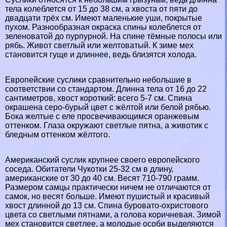
тела колeблется от 15 до 38 см, а хвоста от пяти до
двадцати трёх см. Имеют маленькие уши, покрытые
пухом. Разнообразная окраска спины колeблется от
зеленоватой до пурпурной. На спине тёмные полосы или
рябь. Живот светлый или желтоватый. К зиме мех
становится гуще и длиннее, ведь близятся холода.
Европейские суслики сравнительно небольшие в
соответствии со стандартом. Длинна тела от 16 до 22
сантиметров, хвост короткий: всего 5-7 см. Спина
окрашена серо-бурый цвет с жёлтой или белой рябью.
Бока желтые с еле просвечивающимся оранжевым
оттенком. Глаза окружают светлые пятна, а животик с
бледным оттенком жёлтого.
Американский суслик крупнее своего европейского
соседа. Обитатели Чукотки 25-32 см в длину,
американские от 30 до 40 см. Весят 710-790 грамм.
Размером самцы пpaктически ничем не отличаются от
самок, но весят больше. Имеют пушистый и красивый
хвост длинной до 13 см. Спина буровато-охристового
цвета со светлыми пятнами, а голова коричневая. Зимой
мех становится светлее, а молодые особи выделяются