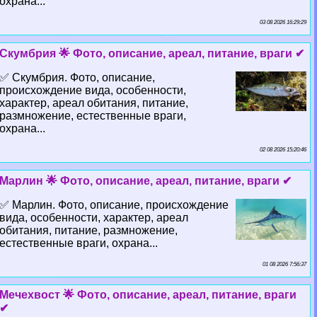
охрана...
03 08 2026 16:29:29
Скумбрия 🌟 Фото, описание, ареал, питание, враги ✔
✅ Скумбрия. Фото, описание,
происхождение вида, особенности,
хаpaктер, ареал обитания, питание,
размножение, естественные враги,
охрана...
02 08 2026 15:20:46
Марлин 🌟 Фото, описание, ареал, питание, враги ✔
✅ Марлин. Фото, описание, происхождение
вида, особенности, хаpaктер, ареал
обитания, питание, размножение,
естественные враги, охрана...
01 08 2026 7:56:37
Мечехвост 🌟 Фото, описание, ареал, питание, враги
✔