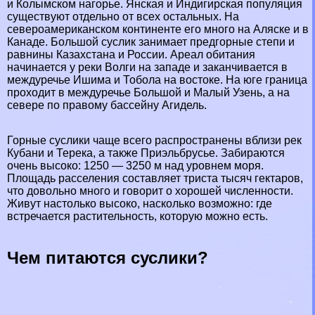
и Колымском нагорье. Янская и Индигирская популяция
существуют отдельно от всех остальных. На
североамериканском континенте его много на Аляске и в
Канаде. Большой суслик занимает предгорные степи и
равнины Казахстана и России. Ареал обитания
начинается у реки Волги на западе и заканчивается в
междуречье Ишима и Тобола на востоке. На юге граница
проходит в междуречье Большой и Малый Узень, а на
севере по правому бассейну Агидель.
Горные суслики чаще всего распространены вблизи рек
Кубани и Терека, а также Приэльбрусье. Забираются
очень высоко: 1250 — 3250 м над уровнем моря.
Площадь расселения составляет триста тысяч гектаров,
что довольно много и говорит о хорошей численности.
Живут настолько высоко, насколько возможно: где
встречается растительность, которую можно есть.
Чем питаются суслики?