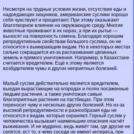
Несмотря на трудные условия жизни, отсутствие еды и
надоедающих хищников, американские суслики хорошо
себя чувствуют и процветают. При этому оказывают
благотворное влияние на окружающую среду. Многие
животные проживают в их норах, а при их рытье —
выносят на поверхность семена. Благодаря хорошим
репродуктивным свойствам большого суслика, он не
относится к вымирающим видам. Но в некоторых местах
сильно сокращается из-за распахивания целинных
земель и прямого уничтожения. Например, в Казахстане
считается вредителем. Ещё к этому является
возбудителем чумы и других неприятных болезней.
Малый суслик действительно является вредителем,
выедая вырастающие на огородах и полях посаженные
людьми растения, а также уничтожая самые
благоприятные растения на пастбищах. При этом
переносит чуму и несколько других болезней. Но из-за
высокой репродуктивности и разнообразия еды не
относится к видам, которые охраняют. Горный суслик у
человечества вызывает наименьшие опасения насчёт
выживания. И не мудрено, ведь живёт там, где другие не
селятся, ест то, к чему соседи не имеют интереса, при