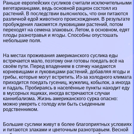
Раньше европейских сусликов считали исключительными
вегетарианцами, ведь основной рацион состоял из
растений. В последствии выяснилось, что они питаются
различной едой животного происхождения. В результате
пробуждения лакомятся луковицами растений, потом
переходят на семена злаковых. Летом, в основном, едят
плоды разнотравья и ягоды. Способны опустошать
небольшие поля.
На местах проживания американского суслика еды
встречается мало, поэтому они готовы поедать всё на
своём пути. Перед впадением в спячку наедаются
корневищами и луковицами растений, добавляя ягоды и
грибы, которые могут встретить. Из-за холодного климата
приходится поедать гусениц, жужелиц, кобылок, а иногда
и падаль. Пробираясь в населённые пункты находит еду
в мусорных ящиках, иногда встречаются случаи
каннибализма. Жизнь американского сурка опасно:
можно умереть с голоду или быть съеденным
родственником.
Большие суслики живут в более благоприятных условиях
и питаются злаками и цветочным разнотравьем. Весной