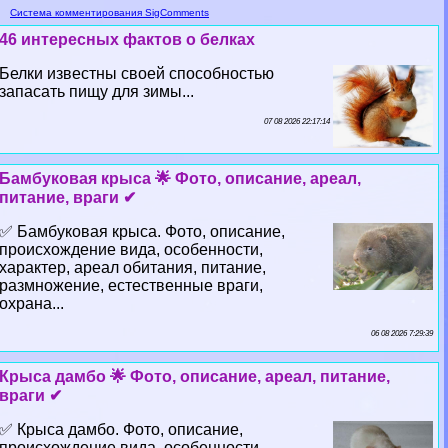
Система комментирования SigComments
46 интересных фактов о белках
Белки известны своей способностью
запасать пищу для зимы...
07 08 2026 22:17:14
Бамбуковая крыса 🌟 Фото, описание, ареал,
питание, враги ✔
✅ Бамбуковая крыса. Фото, описание,
происхождение вида, особенности,
хаpaктер, ареал обитания, питание,
размножение, естественные враги,
охрана...
06 08 2026 7:29:39
Крыса дамбо 🌟 Фото, описание, ареал, питание,
враги ✔
✅ Крыса дамбо. Фото, описание,
происхождение вида, особенности,