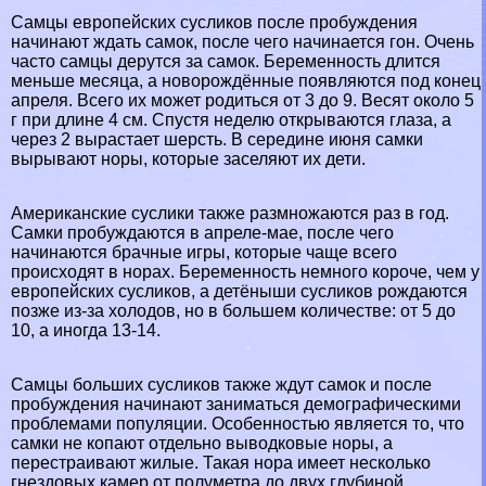
Самцы европейских сусликов после пробуждения
начинают ждать самок, после чего начинается гон. Очень
часто самцы дерутся за самок. Беременность длится
меньше месяца, а новорождённые появляются под конец
апреля. Всего их может родиться от 3 до 9. Весят около 5
г при длине 4 см. Спустя неделю открываются глаза, а
через 2 вырастает шерсть. В середине июня самки
вырывают норы, которые заселяют их дети.
Американские суслики также размножаются раз в год.
Самки пробуждаются в апреле-мае, после чего
начинаются брачные игры, которые чаще всего
происходят в норах. Беременность немного короче, чем у
европейских сусликов, а детёныши сусликов рождаются
позже из-за холодов, но в большем количестве: от 5 до
10, а иногда 13-14.
Самцы больших сусликов также ждут самок и после
пробуждения начинают заниматься демографическими
проблемами популяции. Особенностью является то, что
самки не копают отдельно выводковые норы, а
перестраивают жилые. Такая нора имеет несколько
гнездовых камер от полуметра до двух глубиной.