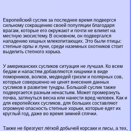
Европейский суслик за последнее время подвергся
сильному сокращению своей популяции благодаря
врагам, которые его окружают и почти не влияет на
местную экосистему. В основном, он подвергался
нападению хищных млекопитающих. Это были птицы:
степные орлы и луни, среди наземных охотников стоит
выделить степного хорька.
У американских сусликов ситуация не лучшая. Ко всем
бедам и напастям добавляются хищники в виде
поморников, волков, медведей гризли и полярных сов,
которые совершенно не ценят внесения данных
сусликов в развитие тундры. Большой суслик также
подвергается разным ненастьям. Может промерзнуть
почва, затянуться весна или нанести вред человек. Как и
для европейских сусликов, для больших составляют
огромную опасность степные хорьки, которые едят их
круглый год, даже во время зимней спячки.
Также не брезгуют лёгкой добычей корсаки и лисы, а тех,