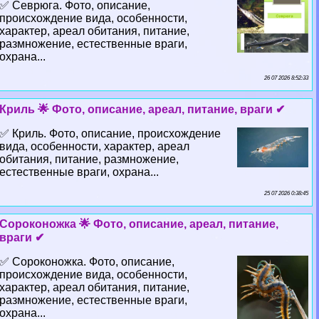
✅ Севрюга. Фото, описание,
происхождение вида, особенности,
хаpaктер, ареал обитания, питание,
размножение, естественные враги,
охрана...
26 07 2026 8:52:33
Криль 🌟 Фото, описание, ареал, питание, враги ✔
✅ Криль. Фото, описание, происхождение
вида, особенности, хаpaктер, ареал
обитания, питание, размножение,
естественные враги, охрана...
25 07 2026 0:38:45
Сороконожка 🌟 Фото, описание, ареал, питание,
враги ✔
✅ Сороконожка. Фото, описание,
происхождение вида, особенности,
хаpaктер, ареал обитания, питание,
размножение, естественные враги,
охрана...