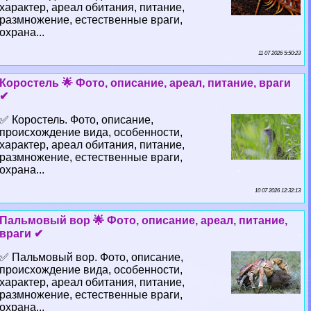
хаpaктер, ареал обитания, питание,
размножение, естественные враги,
охрана...
11 07 2026 5:50:23
Коростель 🌟 Фото, описание, ареал, питание, враги
✔
✅ Коростель. Фото, описание,
происхождение вида, особенности,
хаpaктер, ареал обитания, питание,
размножение, естественные враги,
охрана...
10 07 2026 12:32:13
Пальмовый вор 🌟 Фото, описание, ареал, питание,
враги ✔
✅ Пальмовый вор. Фото, описание,
происхождение вида, особенности,
хаpaктер, ареал обитания, питание,
размножение, естественные враги,
охрана...