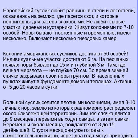
Европейский суслик любит равнины в степи и лесостепи,
осваиваясь на землях, где пасется скот, и которые
непригодны для засева злаковыми. Не любит сырые
участки, деревья и кустарники. Живут колониями по 7-10
особей. Норы бывают постоянные и временные, имеют
несколько. Включают несколько гнездовых камер.
Колонии американских сусликов достигают 50 особей!
Индивидуальные участки достигают 6 га. На песчаных
почвах норы бывают до 15 м и глубиной 3 м. Там, где
вечная мерзлота — не глубже 70 см. Во время зимней
спячки закрывают свои норы грунтом. В населенных
пунктах живут в фундаменте домов и теплицах. Активны
от 5 до 20 часов в сутки.
Большой суслик селится плотными колониями, имея 8-10
личных нор, землю из которых равномерно распределяет
около близлежащей территории. Зимняя спячка длится
до 9 месяцев, первыми выходят самцы, а затем самки.
Беременны около месяца, рождаются от 3 до 15
детёнышей. Спустя месяц они уже готовы к
самостоятельной жизни, через два года могут приводить