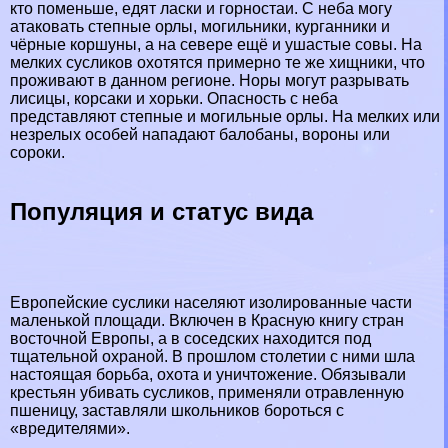
кто поменьше, едят ласки и горностаи. С неба могу
атаковать степные орлы, могильники, курганники и
чёрные коршуны, а на севере ещё и ушастые совы. На
мелких сусликов охотятся примерно те же хищники, что
проживают в данном регионе. Норы могут разрывать
лисицы, корсаки и хорьки. Опасность с неба
представляют степные и могильные орлы. На мелких или
незрелых особей нападают балобаны, вороны или
сороки.
Популяция и статус вида
Европейские суслики населяют изолированные части
маленькой площади. Включен в Красную книгу стран
восточной Европы, а в соседских находится под
тщательной охраной. В прошлом столетии с ними шла
настоящая борьба, охота и уничтожение. Обязывали
крестьян убивать сусликов, применяли отравленную
пшеницу, заставляли школьников бороться с
«вредителями».