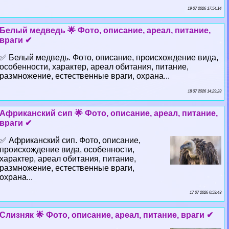
19 07 2026 17:54:14
Белый медведь 🌟 Фото, описание, ареал, питание,
враги ✔
✅ Белый медведь. Фото, описание, происхождение вида,
особенности, хаpaктер, ареал обитания, питание,
размножение, естественные враги, охрана...
18 07 2026 14:29:23
Африканский сип 🌟 Фото, описание, ареал, питание,
враги ✔
✅ Африканский сип. Фото, описание,
происхождение вида, особенности,
хаpaктер, ареал обитания, питание,
размножение, естественные враги,
охрана...
17 07 2026 0:59:43
Слизняк 🌟 Фото, описание, ареал, питание, враги ✔