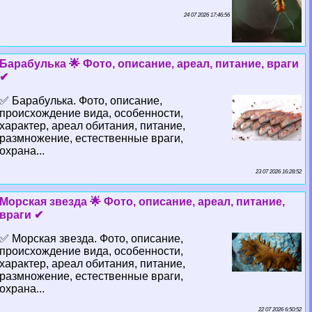
24 07 2026 17:46:56
Баpaбулька 🌟 Фото, описание, ареал, питание, враги
✔
✅ Баpaбулька. Фото, описание,
происхождение вида, особенности,
хаpaктер, ареал обитания, питание,
размножение, естественные враги,
охрана...
23 07 2026 16:28:52
Морская звезда 🌟 Фото, описание, ареал, питание,
враги ✔
✅ Морская звезда. Фото, описание,
происхождение вида, особенности,
хаpaктер, ареал обитания, питание,
размножение, естественные враги,
охрана...
22 07 2026 6:50:52