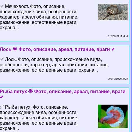
✅ Мечехвост. Фото, описание,
происхождение вида, особенности,
хаpaктер, ареал обитания, питание,
размножение, естественные враги,
охрана...
31 07 2026 14:16:18
Лось 🌟 Фото, описание, ареал, питание, враги ✔
✅ Лось. Фото, описание, происхождение вида,
особенности, хаpaктер, ареал обитания, питание,
размножение, естественные враги, охрана...
30 07 2026 20:35:28
Рыба пeтyx 🌟 Фото, описание, ареал, питание, враги
✔
✅ Рыба пeтyx. Фото, описание,
происхождение вида, особенности,
хаpaктер, ареал обитания, питание,
размножение, естественные враги,
охрана...