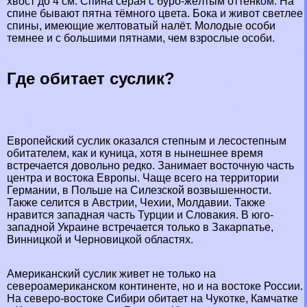
хвост до 4 см. Спина серая с буро-жёлтым оттенком. На
спине бывают пятна тёмного цвета. Бока и живот светлее
спины, имеющие желтоватый налёт. Молодые особи
темнее и с большими пятнами, чем взрослые особи.
Где обитает суслик?
Европейский суслик оказался степным и лесостепным
обитателем, как и
кyница
, хотя в нынешнее время
встречается довольно редко. Занимает восточную часть
центра и востока Европы. Чаще всего на территории
Германии, в Польше на Силезской возвышенности.
Также селится в Австрии, Чехии, Молдавии. Также
нравится западная часть Турции и Словакия. В юго-
западной Украине встречается только в Закарпатье,
Винницкой и Черновицкой областях.
Американский суслик живет не только на
североамериканском континенте, но и на востоке России.
На северо-востоке Сибири обитает на Чукотке, Камчатке