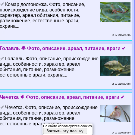
✅ Комар долгоножка. Фото, описание,
происхождение вида, особенности,
хаpaктер, ареал обитания, питание,
размножение, естественные враги,
охрана...
06 07 2026 2:17:26
Голавль 🌟 Фото, описание, ареал, питание, враги ✔
✅ Голавль. Фото, описание, происхождение
вида, особенности, хаpaктер, ареал
обитания, питание, размножение,
естественные враги, охрана...
05 07 2026 8:34:56
Чечетка 🌟 Фото, описание, ареал, питание, враги ✔
✅ Чечетка. Фото, описание, происхождение
вида, особенности, хаpaктер, ареал
обитания, питание, размножение,
естественные враги, охрана...
На сайте используются cookies
Закрыть эту плашку
04 07 2026 8:54:54