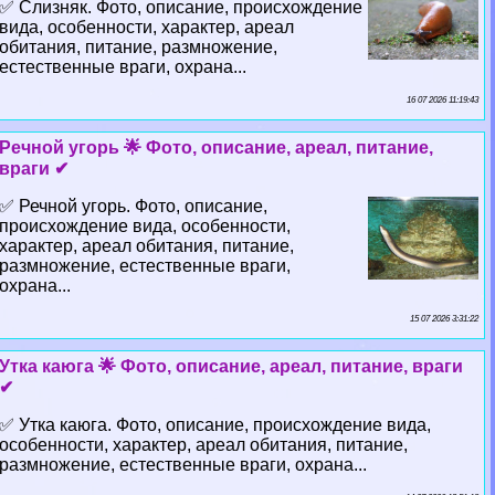
✅ Слизняк. Фото, описание, происхождение
вида, особенности, хаpaктер, ареал
обитания, питание, размножение,
естественные враги, охрана...
16 07 2026 11:19:43
Речной угорь 🌟 Фото, описание, ареал, питание,
враги ✔
✅ Речной угорь. Фото, описание,
происхождение вида, особенности,
хаpaктер, ареал обитания, питание,
размножение, естественные враги,
охрана...
15 07 2026 3:31:22
Утка каюга 🌟 Фото, описание, ареал, питание, враги
✔
✅ Утка каюга. Фото, описание, происхождение вида,
особенности, хаpaктер, ареал обитания, питание,
размножение, естественные враги, охрана...