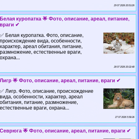
29 07 2026 20:53:26
Белая куропатка 🌟 Фото, описание, ареал, питание,
враги ✔
✅ Белая куропатка. Фото, описание,
происхождение вида, особенности,
хаpaктер, ареал обитания, питание,
размножение, естественные враги,
охрана...
28 07 2026 20:32:48
Лигр 🌟 Фото, описание, ареал, питание, враги ✔
✅ Лигр. Фото, описание, происхождение
вида, особенности, хаpaктер, ареал
обитания, питание, размножение,
естественные враги, охрана...
27 07 2026 5:58:36
Севрюга 🌟 Фото, описание, ареал, питание, враги ✔