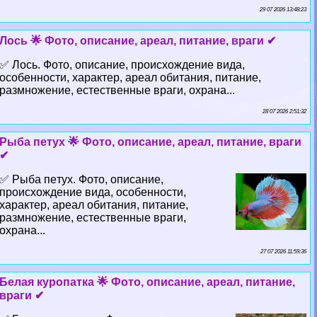
29 07 2026 13:48:23
Лось 🌟 Фото, описание, ареал, питание, враги ✔
✅ Лось. Фото, описание, происхождение вида,
особенности, хаpaктер, ареал обитания, питание,
размножение, естественные враги, охрана...
28 07 2026 2:51:32
Рыба пeтyx 🌟 Фото, описание, ареал, питание, враги
✔
✅ Рыба пeтyx. Фото, описание,
происхождение вида, особенности,
хаpaктер, ареал обитания, питание,
размножение, естественные враги,
охрана...
27 07 2026 11:59:36
Белая куропатка 🌟 Фото, описание, ареал, питание,
враги ✔