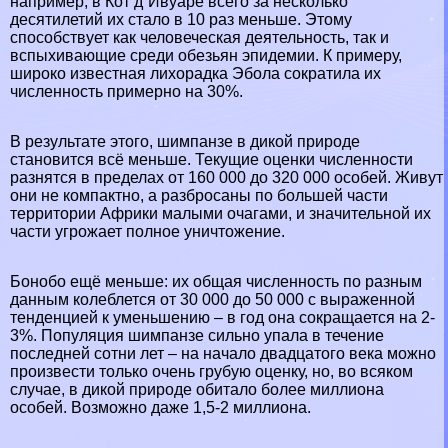
например, в
Кот д`Ивуаре
всего за несколько
десятилетий их стало в 10 раз меньше. Этому
способствует как человеческая деятельность, так и
вспыхивающие среди обезьян эпидемии. К примеру,
широко известная лихорадка Эбола сократила их
численность примерно на 30%.
В результате этого, шимпанзе в дикой природе
становится всё меньше. Текущие оценки численности
разнятся в пределах от 160 000 до 320 000 особей. Живут
они не компактно, а разбросаны по большей части
территории Африки малыми очагами, и значительной их
части угрожает полное уничтожение.
Бонобо ещё меньше: их общая численность по разным
данным колeблется от 30 000 до 50 000 с выраженной
тенденцией к уменьшению – в год она сокращается на 2-
3%. Популяция шимпанзе сильно упала в течение
последней сотни лет – на начало двадцатого века можно
произвести только очень грубую оценку, но, во всяком
случае, в дикой природе обитало более миллиона
особей. Возможно даже 1,5-2 миллиона.