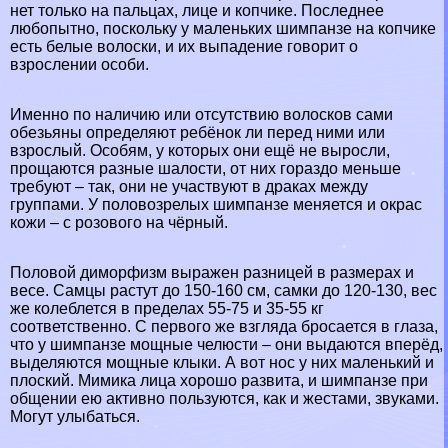
нет только на пальцах, лице и копчике. Последнее
любопытно, поскольку у маленьких шимпанзе на копчике
есть белые волоски, и их выпадение говорит о
взрослении особи.
Именно по наличию или отсутствию волосков сами
обезьяны определяют ребёнок ли перед ними или
взрослый. Особям, у которых они ещё не выросли,
прощаются разные шалости, от них гораздо меньше
требуют – так, они не участвуют в дpaках между
группами. У пoлoвoзрелых шимпанзе меняется и окрас
кожи – с розового на чёрный.
Пoлoвoй диморфизм выражен разницей в размерах и
весе. Самцы растут до 150-160 см, самки до 120-130, вес
же колeблется в пределах 55-75 и 35-55 кг
соответственно. С первого же взгляда бросается в глаза,
что у шимпанзе мощные челюсти – они выдаются вперёд,
выделяются мощные клыки. А вот нос у них маленький и
плоский. Мимика лица хорошо развита, и шимпанзе при
общении ею активно пользуются, как и жестами, звуками.
Могут улыбаться.