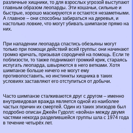
различные хищники, то для взрослых угрозой выступают
главным образом
леопарды
. Эти
кошачьи
, сильные и
быстрые, хорошо маскируются и остаются незаметными.
А главное – они способны забираться на деревья, и
настолько ловкие, что могут убивать шимпанзе прямо на
них.
При нападении леопарда спастись обезьяны могут
только при помощи действий всей группы: они начинают
громко кричать, призывая сородичей на помощь. Если те
поблизости, то также поднимают громкий крик, стараясь
испугать леопарда, швыряются в него ветками. Хотя
шимпанзе больше ничего не могут ему
противопоставить, но инстинкты хищника в таких
условиях заставляют его отступиться от добычи.
Часто шимпанзе сталкиваются друг с другом – именно
внутривидовая вражда является одной из наиболее
частых причин их cмepтей. Один из таких эпизодов был
подробно описан Джейн Гудолл: «война» между двумя
частями некогда разделившейся группы шла с 1974 года
в течение четырёх лет.