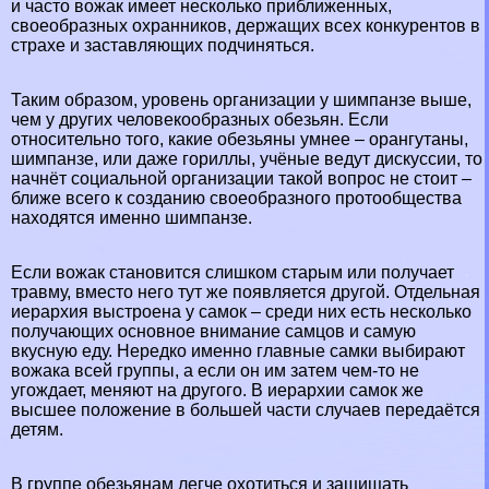
и часто вожак имеет несколько приближенных,
своеобразных охранников, держащих всех конкурентов в
страхе и заставляющих подчиняться.
Таким образом, уровень организации у шимпанзе выше,
чем у других человекообразных обезьян. Если
относительно того, какие обезьяны умнее –
орангутаны
,
шимпанзе, или даже гориллы, учёные ведут дискуссии, то
начнёт социальной организации такой вопрос не стоит –
ближе всего к созданию своеобразного протообщества
находятся именно шимпанзе.
Если вожак становится слишком старым или получает
травму, вместо него тут же появляется другой. Отдельная
иерархия выстроена у самок – среди них есть несколько
получающих основное внимание самцов и самую
вкусную еду. Нередко именно главные самки выбирают
вожака всей группы, а если он им затем чем-то не
угождает, меняют на другого. В иерархии самок же
высшее положение в большей части случаев передаётся
детям.
В группе обезьянам легче охотиться и защищать