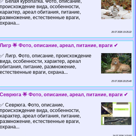
✅ Белая куропатка. Фото, описание,
происхождение вида, особенности,
хаpaктер, ареал обитания, питание,
размножение, естественные враги,
охрана...
26 07 2026 19:35:22
Лигр 🌟 Фото, описание, ареал, питание, враги ✔
✅ Лигр. Фото, описание, происхождение
вида, особенности, хаpaктер, ареал
обитания, питание, размножение,
естественные враги, охрана...
25 07 2026 20:25:40
Севрюга 🌟 Фото, описание, ареал, питание, враги ✔
✅ Севрюга. Фото, описание,
происхождение вида, особенности,
хаpaктер, ареал обитания, питание,
размножение, естественные враги,
охрана...
24 07 2026 3:22:50