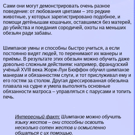
Сами они могут демонстрировать очень разное
поведение: от любования цветами – это редкие
животные, у которых зарегистрировано подобное, и
помощи детёнышам кошачьих, оставшимся без матерей,
до убийства и поедания сородичей, охоты на меньших
обезьян ради забавы.
Шимпанзе умны и способны быстро учиться, а если
постоянно видят людей, то перенимают их манеры и
приёмы. В результате этих обезьян можно обучить даже
довольно сложным действиям: например, французский
учёный XVIII века Жорж-Луи Бюффон обучил шимпанзе
манерам и обязанностям слуги, и тот прислуживал ему и
его гостям за столом. Другая дрессированная обезьяна
плавала на судне и умела выполнять основные
обязанности матроса – управляться с парусами и топить
печь.
Интересный факт:
Шимпанзе можно обучить
языку жестов – они способны освоить
несколько сотен жестов и осмысленно
общаться с их помощью.