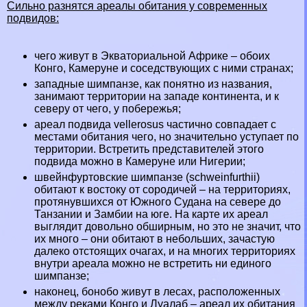
Сильно разнятся ареалы обитания у современных
подвидов:
чего живут в Экваториальной Африке – обоих
Конго
,
Камеруне
и соседствующих с ними странах;
западные шимпанзе, как понятно из названия,
занимают территории на западе континента, и к
северу от чего, у побережья;
ареал подвида vellerosus частично совпадает с
местами обитания чего, но значительно уступает по
территории. Встретить представителей этого
подвида можно в Камеруне или
Нигерии
;
швейнфуртовские шимпанзе (schweinfurthii)
обитают к востоку от сородичей – на территориях,
протянувшихся от Южного
Судана
на севере до
Танзании
и
Замбии
на юге. На карте их ареал
выглядит довольно обширным, но это не значит, что
их много – они обитают в небольших, зачастую
далеко отстоящих очагах, и на многих территориях
внутри ареала можно не встретить ни единого
шимпанзе;
наконец, бонобо живут в лесах, расположенных
между реками Конго и Луалаб – ареал их обитания