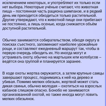
исключением некоторых, и употрeбляют их только если
нет выбора. Некоторые учёные считают, что животная
пища – постоянная часть рациона шимпанзе, и в редкий
день им приходится обходиться только растительной.
Другие утверждают, что к животной пище они прибегают
не постоянно, а лишь осенью, когда снижается объём
доступной растительной.
Обычно занимаются собирательством, обходя округу в
поисках съестного, запоминают наиболее урожайные
рощи, и составляют ежедневный маршрут так, чтобы в
первую очередь обходить их. Но иногда могут и
устраивать охоту, обычно на мартышек или колобусов –
ведётся она группой и планируется заранее.
В ходе охоты жертва окружается, а затем крупные самцы
завершают процесс, поднимаясь к ней на дерево и
убивая. Помимо мелких
обезьян
, жертвой может стать
дикая свинья, обычно молодая – охотиться на взрослых
кабанов
слишком опасно. Бонобо не занимаются
организованной охотой, но также иногда могут ловить
мелких обезьянок.