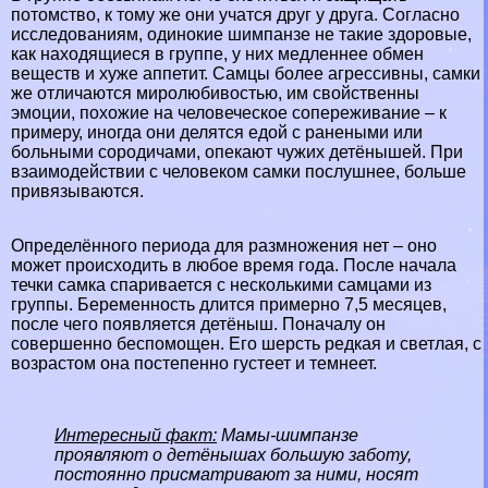
потомство, к тому же они учатся друг у друга. Согласно
исследованиям, одинокие шимпанзе не такие здоровые,
как находящиеся в группе, у них медленнее обмен
веществ и хуже аппетит. Самцы более агрессивны, самки
же отличаются миролюбивостью, им свойственны
эмоции, похожие на человеческое сопереживание – к
примеру, иногда они делятся едой с ранеными или
больными сородичами, опекают чужих детёнышей. При
взаимодействии с человеком самки послушнее, больше
привязываются.
Определённого периода для размножения нет – оно
может происходить в любое время года. После начала
течки самка спаривается с несколькими самцами из
группы. Беременность длится примерно 7,5 месяцев,
после чего появляется детёныш. Поначалу он
совершенно беспомощен. Его шерсть редкая и светлая, с
возрастом она постепенно густеет и темнеет.
Интересный факт:
Мамы-шимпанзе
проявляют о детёнышах большую заботу,
постоянно присматривают за ними, носят