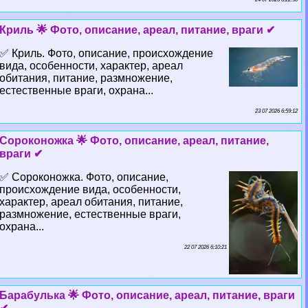
Криль 🌟 Фото, описание, ареал, питание, враги ✔
✅ Криль. Фото, описание, происхождение
вида, особенности, хаpaктер, ареал
обитания, питание, размножение,
естественные враги, охрана...
23 07 2026 6:59:12
Сороконожка 🌟 Фото, описание, ареал, питание,
враги ✔
✅ Сороконожка. Фото, описание,
происхождение вида, особенности,
хаpaктер, ареал обитания, питание,
размножение, естественные враги,
охрана...
22 07 2026 6:10:21
Баpaбулька 🌟 Фото, описание, ареал, питание, враги