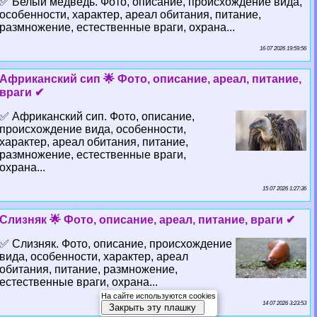
✅ Белый медведь. Фото, описание, происхождение вида,
особенности, хаpaктер, ареал обитания, питание,
размножение, естественные враги, охрана...
16 07 2026 19:59:56
Африканский сип 🌟 Фото, описание, ареал, питание,
враги ✔
✅ Африканский сип. Фото, описание,
происхождение вида, особенности,
хаpaктер, ареал обитания, питание,
размножение, естественные враги,
охрана...
15 07 2026 1:27:36
Слизняк 🌟 Фото, описание, ареал, питание, враги ✔
✅ Слизняк. Фото, описание, происхождение
вида, особенности, хаpaктер, ареал
обитания, питание, размножение,
естественные враги, охрана...
На сайте используются cookies
14 07 2026 3:23:53
Закрыть эту плашку