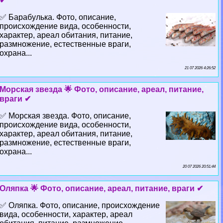
✔
✅ Баpaбулька. Фото, описание,
происхождение вида, особенности,
хаpaктер, ареал обитания, питание,
размножение, естественные враги,
охрана...
21 07 2026 4:26:52
Морская звезда 🌟 Фото, описание, ареал, питание,
враги ✔
✅ Морская звезда. Фото, описание,
происхождение вида, особенности,
хаpaктер, ареал обитания, питание,
размножение, естественные враги,
охрана...
20 07 2026 20:51:44
Оляпка 🌟 Фото, описание, ареал, питание, враги ✔
✅ Оляпка. Фото, описание, происхождение
вида, особенности, хаpaктер, ареал