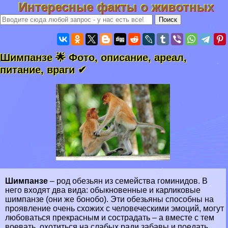
Интересные факты о животных
Шимпанзе 🌟 Фото, описание, ареал,
питание, враги ✔
Шимпанзе
– род обезьян из семейства гоминидов. В
него входят два вида: обыкновенные и карликовые
шимпанзе (они же бонобо). Эти обезьяны способны на
проявление очень схожих с человеческими эмоций, могут
любоваться прекрасным и сострадать – а вместе с тем
воевать, охотиться на слабых ради забавы и поедать