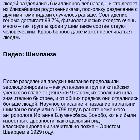
людей разделились 6 миллионов лет назад – и это делает
их ближайшими родственниками, поскольку разделение с
другими гоминидами случилось раньше. Совпадение
генома достигает 98,7%, физиологических сходств очень
много – так, группы крови у шимпанзе соответствуют
человеческим. Кровь бонобо даже может переливаться
людям.
Видео: Шимпанзе
После разделения предки шимпанзе продолжили
эволюционировать – как установила группа китайских
учёных во главе с Цзяньчжи Чжаном, их эволюция шла
значительно быстрее, и от общих предков они отдалились
больше людей. Научное описание и название на латыни
шимпанзе получили в 1799 году в работе немецкого
антрополога Иоганна Блуменсбаха. Бонобо, хоть и были
известны с древности, как отдельный вид
классифицированы значительно позже – Эрнстом
Шварцем в 1929 году.