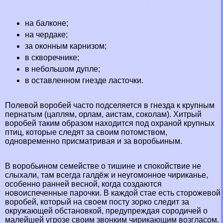
на балконе;
на чердаке;
за оконным карнизом;
в скворечнике;
в небольшом дупле;
в оставленном гнезде ласточки.
Полевой воробей часто подселяется в гнезда к крупным
пернатым (цаплям,
орлам
, аистам, соколам). Хитрый
воробей таким образом находится под охраной крупных
птиц, которые следят за своим потомством,
одновременно присматривая и за воробьиным.
В воробьином семействе о тишине и спокойствие не
слыхали, там всегда галдёж и неугомонное чириканье,
особенно ранней весной, когда создаются
новоиспеченные парочки. В каждой стае есть сторожевой
воробей, который на своем посту зорко следит за
окружающей обстановкой, предупреждая сородичей о
малейшей угрозе своим звонким чирикающим возгласом.