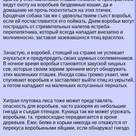
ведут охоту на воробьев бездомные кошки, да и
домашние не прочь поохотиться на этих птичек.
Бродячая собака так же с удовольствием съест воробья,
если ей посчастливится его поймать. Днем воробьи могут
пострадать от стремительных налетов
ястреба-
перепелятника
, который всегда нападает внезапно и
молниеносно, заставая зазевавшихся птиц врасплох.
Зачастую, и воробей, стоящий на страже не успевает
очухаться и предупредить своих шумных соплеменников.
В ночное время воробьи становятся закуской хищных
сов, которые своим зорким зрением могут обнаружить
этих маленьких пташек. Иногда
совы
громко ухают, чем
спугивают воробьев и заставляют выйти птиц из укрытий,
а потом нападают на маленьких испуганных пернатых.
Хитрая плутовка
лиса
тоже может представлять
опасность для воробьев, часто разоряя их небольшие
гнезда и съедая птенцов.
Kyница
так же может угрожать
воробьям, т.к. превосходно передвигается в кроне
деревьев.
Ежи
,
белки
и
хорьки
никогда не откажутся от
перекуса воробьиными яйцами, если обнаружат гнездо.