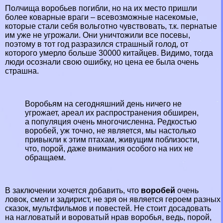
Полчища воробьев погибли, но на их место пришли
более коварные враги – всевозможные насекомые,
которые стали себя вольготно чувствовать, т.к. пернатые
им уже не угрожали. Они уничтожили все посевы,
поэтому в тот год разразился страшный голод, от
которого умерло больше 30000 китайцев. Видимо, тогда
люди осознали свою ошибку, но цена ее была очень
страшна.
Воробьям на сегодняшний день ничего не
угрожает, ареал их распространения обширен,
а популяция очень многочисленна. Редкостью
воробей, уж точно, не является, мы настолько
привыкли к этим птахам, живущим поблизости,
что, порой, даже внимания особого на них не
обращаем.
В заключении хочется добавить, что
воробей
очень
ловок, смел и задирист, не зря он является героем разных
сказок, мультфильмов и повестей. Не стоит досадовать
на нагловатый и вороватый нрав воробья, ведь, порой,