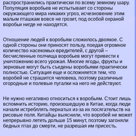
распространились пpaктически по всему земному шару.
Популяция воробьев не испытывает со стороны
окружающего мира никаких угроз, исчезновение этим
малым пташкам вовсе не грозит, под особой охраной
воробьи нигде не находятся.
Отношение людей к воробьям сложилось двоякое. С
одной стороны они приносят пользу, поедая огромное
количество насекомых-вредителей, с другой –
бесчисленные полчища воробьев могут привести к
уничтожению всего урожая. Многие ягоды, фрукты и
зерновые могут быть съедены воробьями пpaктически
полностью. Ситуация еще и осложняется тем, что
воробей не страшится человека, поэтому различные
огородные и полевые пугалки на него не действуют.
Не нужно негативно относиться к воробьям. Стоит лишь
вспомнить историю, произошедшую в Китае, когда люди
начали истрeбллять пернатых из-за их посягательств на
рисовые поля. Китайцы выяснили, что воробей не может
непрерывно лететь дольше 15 минут, поэтому загоняли
бедных птах до cмepти, не разрешая им присесть.