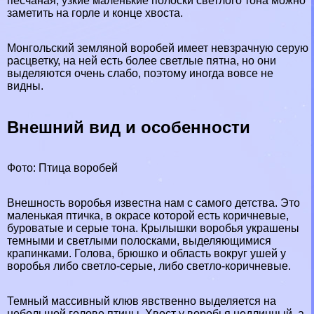
песчаная, узкие маленькие полоски светлого тона можно
заметить на горле и конце хвоста.
Монгольский земляной воробей имеет невзрачную серую
расцветку, на ней есть более светлые пятна, но они
выделяются очень слабо, поэтому иногда вовсе не
видны.
Внешний вид и особенности
Фото: Птица воробей
Внешность воробья известна нам с самого детства. Это
маленькая птичка, в окрасе которой есть коричневые,
буроватые и серые тона. Крылышки воробья украшены
темными и светлыми полосками, выделяющимися
крапинками. Голова, брюшко и область вокруг ушей у
воробья либо светло-серые, либо светло-коричневые.
Темный массивный клюв явственно выделяется на
небольшой голове птицы. Хвост у воробья недлинный, а