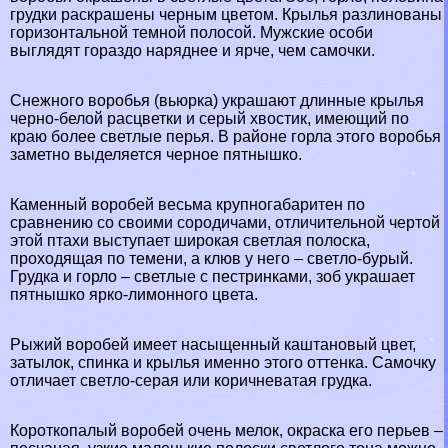
грудки раскрашены черным цветом. Крылья разлинованы
горизонтальной темной полосой. Мужские особи
выглядят гораздо наряднее и ярче, чем самочки.
Снежного воробья (вьюрка) украшают длинные крылья
черно-белой расцветки и серый хвостик, имеющий по
краю более светлые перья. В районе горла этого воробья
заметно выделяется черное пятнышко.
Каменный воробей весьма крупногабаритен по
сравнению со своими сородичами, отличительной чертой
этой птахи выступает широкая светлая полоска,
проходящая по темени, а клюв у него – светло-бурый.
Грудка и горло – светлые с пестринками, зоб украшает
пятнышко ярко-лимонного цвета.
Рыжий воробей имеет насыщенный каштановый цвет,
затылок, спинка и крылья именно этого оттенка. Самочку
отличает светло-серая или коричневатая грудка.
Короткопалый воробей очень мелок, окраска его перьев –