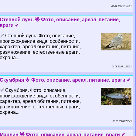
05 08 2026 13:49:32
Степной лунь 🌟 Фото, описание, ареал, питание,
враги ✔
✅ Степной лунь. Фото, описание,
происхождение вида, особенности,
хаpaктер, ареал обитания, питание,
размножение, естественные враги,
охрана...
04 08 2026 11:58:32
Скумбрия 🌟 Фото, описание, ареал, питание, враги ✔
✅ Скумбрия. Фото, описание,
происхождение вида, особенности,
хаpaктер, ареал обитания, питание,
размножение, естественные враги,
охрана...
03 08 2026 8:57:45
Марлин 🌟 Фото, описание, ареал, питание, враги ✔