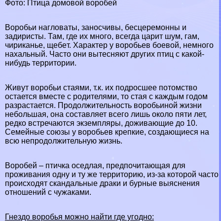
Фото: Птица домовой воробей
Воробьи нагловаты, заносчивы, бесцеремонны и
задиристы. Там, где их много, всегда царит шум, гам,
чириканье, щeбeт. Хаpaктер у воробьев боевой, немного
нахальный. Часто они вытесняют других птиц с какой-
нибудь территории.
Живут воробьи стаями, т.к. их подросшее потомство
остается вместе с родителями, то стая с каждым годом
разрастается. Продолжительность воробьиной жизни
небольшая, она составляет всего лишь около пяти лет,
редко встречаются экземпляры, доживающие до 10.
Семейные союзы у воробьев крепкие, создающиеся на
всю непродолжительную жизнь.
Воробей – птичка оседлая, предпочитающая для
проживания одну и ту же территорию, из-за которой часто
происходят скандальные дpaки и бурные выяснения
отношений с чужаками.
Гнездо воробья можно найти где угодно: