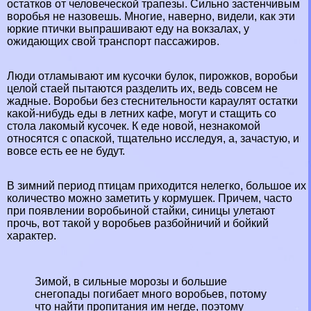
остатков от человеческой трапезы. Сильно застенчивым
воробья не назовешь. Многие, наверно, видели, как эти
юркие птички выпрашивают еду на вокзалах, у
ожидающих свой трaнcпорт пассажиров.
Люди отламывают им кусочки булок, пирожков, воробьи
целой стаей пытаются разделить их, ведь совсем не
жадные. Воробьи без стеснительности караулят остатки
какой-нибудь еды в летних кафе, могут и стащить со
стола лакомый кусочек. К еде новой, незнакомой
относятся с опаской, тщательно исследуя, а, зачастую, и
вовсе есть ее не будут.
В зимний период птицам приходится нелегко, большое их
количество можно заметить у кормушек. Причем, часто
при появлении воробьиной стайки, синицы улетают
прочь, вот такой у воробьев разбойничий и бойкий
хаpaктер.
Зимой, в сильные морозы и большие
снегопады погибает много воробьев, потому
что найти пропитания им негде, поэтому