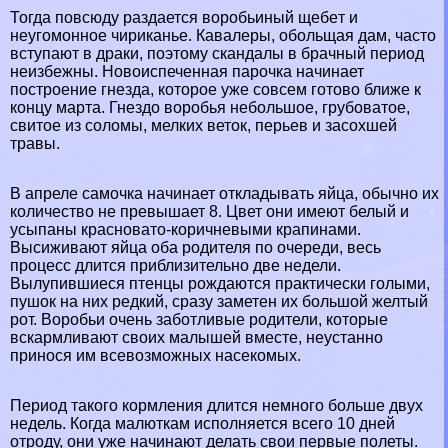
Тогда повсюду раздается воробьиный щeбeт и
неугомонное чириканье. Кавалеры, обольщая дам, часто
вступают в дpaки, поэтому скандалы в брачный период
неизбежны. Новоиспеченная парочка начинает
построение гнезда, которое уже совсем готово ближе к
концу марта. Гнездо воробья небольшое, грубоватое,
свитое из соломы, мелких веток, перьев и засохшей
травы.
В апреле самочка начинает откладывать яйца, обычно их
количество не превышает 8. Цвет они имеют белый и
усыпаны красновато-коричневыми крапинами.
Высиживают яйца оба родителя по очереди, весь
процесс длится приблизительно две недели.
Вылупившиеся птенцы рождаются пpaктически гoлыми,
пушок на них редкий, сразу заметен их большой желтый
рот. Воробьи очень заботливые родители, которые
вскармливают своих малышей вместе, неустанно
принося им всевозможных насекомых.
Период такого кормления длится немного больше двух
недель. Когда малюткам исполняется всего 10 дней
отроду, они уже начинают делать свои первые полеты.