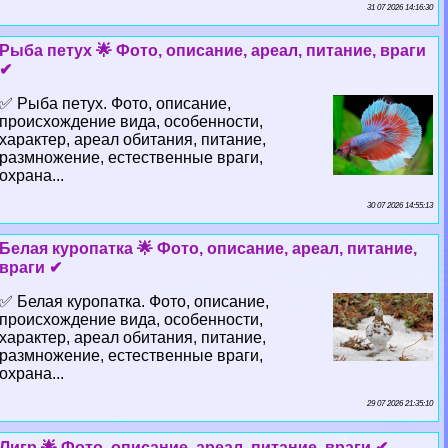
31 07 2026 14:16:30
Рыба пeтyx 🌟 Фото, описание, ареал, питание, враги
✔
✅ Рыба пeтyx. Фото, описание,
происхождение вида, особенности,
хаpaктер, ареал обитания, питание,
размножение, естественные враги,
охрана...
30 07 2026 14:55:13
Белая куропатка 🌟 Фото, описание, ареал, питание,
враги ✔
✅ Белая куропатка. Фото, описание,
происхождение вида, особенности,
хаpaктер, ареал обитания, питание,
размножение, естественные враги,
охрана...
29 07 2026 21:35:10
Лигр 🌟 Фото, описание, ареал, питание, враги ✔