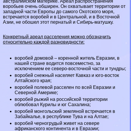
австралийском материке. Ареал распространения
воробьев очень обширен. Он охватывает территории от
западной части Европы до самого Охотского моря,
встречается воробей и в Центральной, и в Восточной
Азии, не обошел этот пернатый и Сибирь-матушку.
Конкретный ареал расселения можно обозначить
относительно каждой разновидности:
воробей домовой – коренной житель Евразии, в
нашей стране водится повсеместно, за
исключением ее северо-восточной части и тундры;
воробей снежный населяет Кавказ и юго-восток
Алтайского края;
воробей полевой расселен по всей Евразии и
Северной Америке;
воробей рыжий на российской территории
облюбовал Курилы и юг Сахалина;
воробей монгольский земляной встречается в
Забайкалье, в республике Тува и на Алтае;
воробей черногрудый живет на севере
африканского континента и в Евразии;