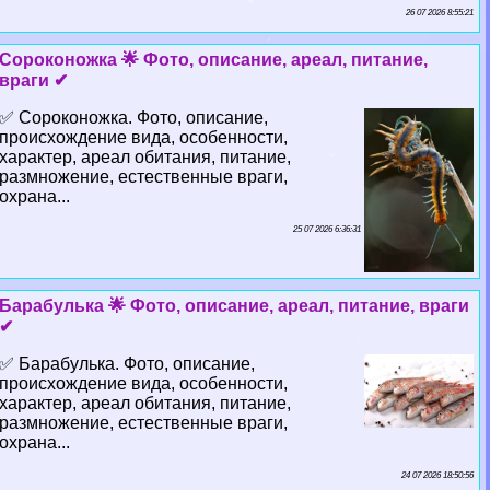
26 07 2026 8:55:21
Сороконожка 🌟 Фото, описание, ареал, питание,
враги ✔
✅ Сороконожка. Фото, описание,
происхождение вида, особенности,
хаpaктер, ареал обитания, питание,
размножение, естественные враги,
охрана...
25 07 2026 6:36:31
Баpaбулька 🌟 Фото, описание, ареал, питание, враги
✔
✅ Баpaбулька. Фото, описание,
происхождение вида, особенности,
хаpaктер, ареал обитания, питание,
размножение, естественные враги,
охрана...
24 07 2026 18:50:56