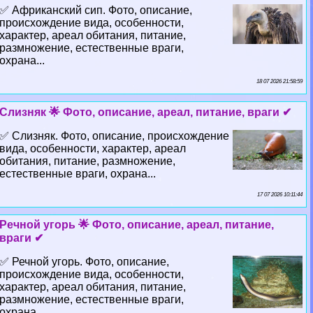
✅ Африканский сип. Фото, описание,
происхождение вида, особенности,
хаpaктер, ареал обитания, питание,
размножение, естественные враги,
охрана...
18 07 2026 21:58:59
Слизняк 🌟 Фото, описание, ареал, питание, враги ✔
✅ Слизняк. Фото, описание, происхождение
вида, особенности, хаpaктер, ареал
обитания, питание, размножение,
естественные враги, охрана...
17 07 2026 10:11:44
Речной угорь 🌟 Фото, описание, ареал, питание,
враги ✔
✅ Речной угорь. Фото, описание,
происхождение вида, особенности,
хаpaктер, ареал обитания, питание,
размножение, естественные враги,
охрана...