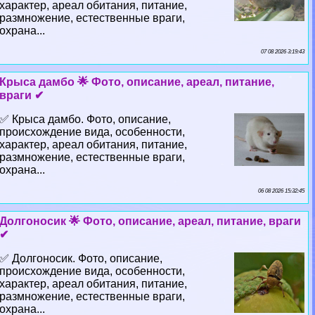
хаpaктер, ареал обитания, питание,
размножение, естественные враги,
охрана...
07 08 2026 3:19:43
Крыса дамбо 🌟 Фото, описание, ареал, питание,
враги ✔
✅ Крыса дамбо. Фото, описание,
происхождение вида, особенности,
хаpaктер, ареал обитания, питание,
размножение, естественные враги,
охрана...
06 08 2026 15:32:45
Долгоносик 🌟 Фото, описание, ареал, питание, враги
✔
✅ Долгоносик. Фото, описание,
происхождение вида, особенности,
хаpaктер, ареал обитания, питание,
размножение, естественные враги,
охрана...