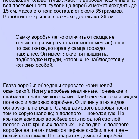
вся протяженность туловища воробья может доходить до
15 см, масса его тела составляет около 35 граммов.
Воробьиные крылья в размахе достигают 26 см.
Самку воробья легко отличить от самца не
только по размерам (она немного мельче), но и
по расцветке, которая у самца гораздо
наряднее. Он имеет яркие пятнышки на
подбородке и гpyди, которых не наблюдается у
женских особей.
Глаза воробья обведены серовато-коричневой
окантовкой. Ноги у воробьев недлинные, тоненькие и
снабжены слабыми коготками. Наиболее часто мы видим
полевых и домовых воробьев. Отличия у этих видов
обнаружить нетрудно. Самец домового воробья носит
темно-серую шапочку, а полевого – шоколадную. На
крыльях домовых воробьев есть по одной светлой
полосе, а на крыльях полевых – их по две. У полевого
воробья на щеках имеются черные скобки, а на шее –
белый воротничок. По габаритам домовой воробей