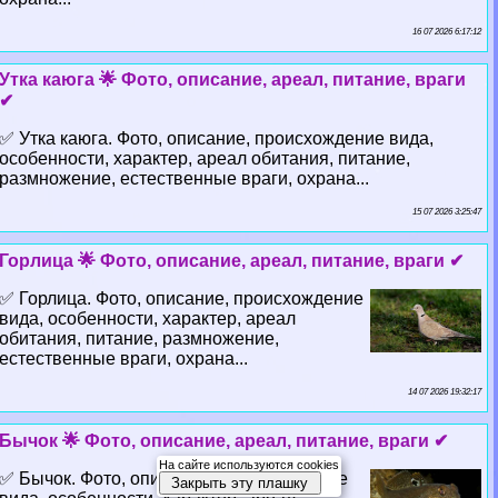
16 07 2026 6:17:12
Утка каюга 🌟 Фото, описание, ареал, питание, враги
✔
✅ Утка каюга. Фото, описание, происхождение вида,
особенности, хаpaктер, ареал обитания, питание,
размножение, естественные враги, охрана...
15 07 2026 3:25:47
Горлица 🌟 Фото, описание, ареал, питание, враги ✔
✅ Горлица. Фото, описание, происхождение
вида, особенности, хаpaктер, ареал
обитания, питание, размножение,
естественные враги, охрана...
14 07 2026 19:32:17
Бычок 🌟 Фото, описание, ареал, питание, враги ✔
На сайте используются cookies
✅ Бычок. Фото, описание, происхождение
Закрыть эту плашку