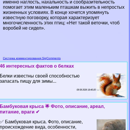
именно наглость, нахальность и сообразительность
помогает этим маленьким пташкам выжить в непростых
жизненных условиях. В конце хочется упомянуть
известную поговорку, которая хаpaктеризует
многочисленность этих птиц: «Нет такой веточки, чтоб
воробей не сидел».
Система комментирования SigComments
46 интересных фактов о белках
Белки известны своей способностью
запасать пищу для зимы...
08 08 2026 18:40:20
Бамбуковая крыса 🌟 Фото, описание, ареал,
питание, враги ✔
✅ Бамбуковая крыса. Фото, описание,
происхождение вида, особенности,