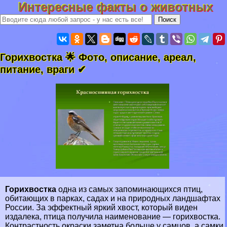
Интересные факты о животных
Горихвостка 🌟 Фото, описание, ареал,
питание, враги ✔
Горихвостка
одна из самых запоминающихся птиц,
обитающих в парках, садах и на природных ландшафтах
России
. За эффектный яркий хвост, который виден
издалека, птица получила наименование — горихвостка.
Контрастность окраски заметна больше у самцов, а самки