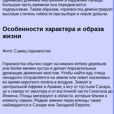
одинаково длинные внутренние и наружные пальцы.
Большую часть времени она передвигается,
подпрыгивая. Таким образом, горихвостка демонстрирует
высокую степень гибкости при выборе и ловле добычи.
Особенности хаpaктера и образа
жизни
Фото: Самец горихвостки
Горихвостка обычно сидит на нижних ветвях деревьев
или более мелких кустах и ​​делает поразительные
дрожащие движения хвостом. Чтобы найти еду, птица
ненадолго отправляется на землю или ловит насекомых
во время короткого полета в воздухе. Зимует в
центральной Африке и Аравии, к югу от пустыни
Сахара
,
но к северу от экватора и от восточной части
Сенегала
до
Йемена
. Птицы мигрируют в области, которые близки к
климату саванн. Редкие зимние переселенцы также
наблюдаются в Сахаре или Западной Европе.