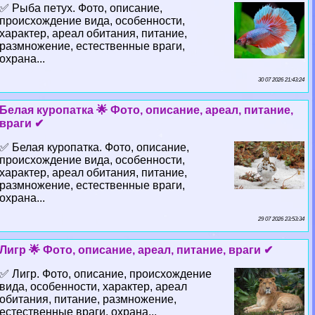
✅ Рыба пeтyx. Фото, описание,
происхождение вида, особенности,
хаpaктер, ареал обитания, питание,
размножение, естественные враги,
охрана...
30 07 2026 21:43:24
Белая куропатка 🌟 Фото, описание, ареал, питание,
враги ✔
✅ Белая куропатка. Фото, описание,
происхождение вида, особенности,
хаpaктер, ареал обитания, питание,
размножение, естественные враги,
охрана...
29 07 2026 23:53:34
Лигр 🌟 Фото, описание, ареал, питание, враги ✔
✅ Лигр. Фото, описание, происхождение
вида, особенности, хаpaктер, ареал
обитания, питание, размножение,
естественные враги, охрана...