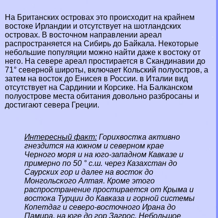
На
Британских
островах это происходит на крайнем
востоке
Ирландии
и отсутствует на
шотландских
островах. В восточном направлении ареал
распространяется на
Сибирь
до
Байкала
. Некоторые
небольшие популяции можно найти даже к востоку от
него. На севере ареал простирается в
Скандинавии
до
71° северной широты, включает Кольский полуостров, а
затем на восток до Енисея в России. в
Италии
вид
отсутствует на Сардинии и Корсике. На Балканском
полуострове места обитания довольно разбросаны и
достигают севера
Греции
.
Интересный факт:
Горихвостка активно
гнездится на южном и северном крае
Черного моря
и на юго-западном
Кавказе
и
примерно по 50 ° с.ш. через
Казахстан
до
Саурских гор и далее на восток до
Монгольского
Алтая
. Кроме этого
распространение простирается от
Крыма
и
востока
Турции
до Кавказа и горной системы
Копетдаг и северо-восточного
Ирана
до
Памира, на юге до
гор
Загрос. Небольшое