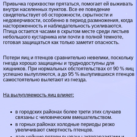
Привычка горихвостки прятаться, помогает ей выживать
внутри населенных пунктов. Все ее поведение
свидетельствует об осторожности, скрытности и
недоверчивости, особенно в период размножения, когда
настороженность и наблюдательность усиливаются.
Птица остается часами в скрытом месте среди листьев
небольшого кустарника или почти в полной темноте,
готовая защищаться как только заметит опасность.
Потери яиц и птенцов сравнительно невелики, поскольку
гнезда хорошо защищены и труднодоступны для
хищников. При нормальных обстоятельствах от 90 % яиц
успешно вылупляются, а до 95 % вылупившихся птенцов
самостоятельно вылетают из гнезда.
На вылупляемость яиц влияет:
в городских районах более трети этих случаев
связаны с человеческим вмешательством.
в горных районах холодные периоды резко
увеличивают cмepтность птенцов.
дальнейшие потери вызваны эктопаразитами и