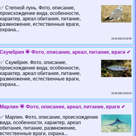
✅ Степной лунь. Фото, описание,
происхождение вида, особенности,
хаpaктер, ареал обитания, питание,
размножение, естественные враги,
охрана...
04 08 2026 20:32:56
Скумбрия 🌟 Фото, описание, ареал, питание, враги ✔
✅ Скумбрия. Фото, описание,
происхождение вида, особенности,
хаpaктер, ареал обитания, питание,
размножение, естественные враги,
охрана...
03 08 2026 18:43:33
Марлин 🌟 Фото, описание, ареал, питание, враги ✔
✅ Марлин. Фото, описание, происхождение
вида, особенности, хаpaктер, ареал
обитания, питание, размножение,
естественные враги, охрана...