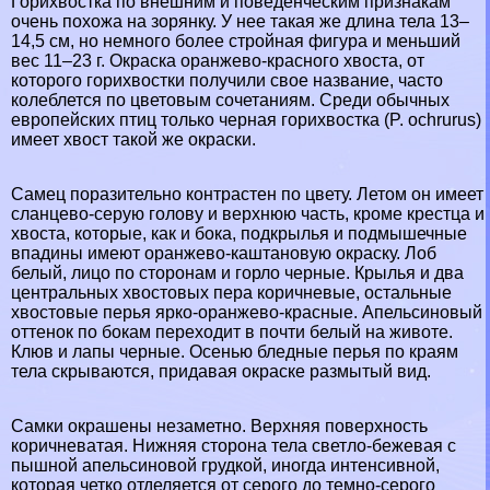
Горихвостка по внешним и поведенческим признакам
очень похожа на зорянку. У нее такая же длина тела 13–
14,5 см, но немного более стройная фигура и меньший
вес 11–23 г. Окраска оранжево-красного хвоста, от
которого горихвостки получили свое название, часто
колeблется по цветовым сочетаниям. Среди обычных
европейских птиц только черная горихвостка (P. ochrurus)
имеет хвост такой же окраски.
Самец поразительно контрастен по цвету. Летом он имеет
сланцево-серую голову и верхнюю часть, кроме крестца и
хвоста, которые, как и бока, подкрылья и подмышечные
впадины имеют оранжево-каштановую окраску. Лоб
белый, лицо по сторонам и горло черные. Крылья и два
центральных хвостовых пера коричневые, остальные
хвостовые перья ярко-оранжево-красные. Апельсиновый
оттенок по бокам переходит в почти белый на животе.
Клюв и лапы черные. Осенью бледные перья по краям
тела скрываются, придавая окраске размытый вид.
Самки окрашены незаметно. Верхняя поверхность
коричневатая. Нижняя сторона тела светло-бежевая с
пышной апельсиновой грудкой, иногда интенсивной,
которая четко отделяется от серого до темно-серого