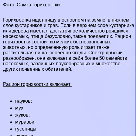
Фото: Самка горихвостки
Горихвостка ищет пищу в основном на земле, в нижнем
слое кустарников и трав. Если в верхнем слое кустарника
или дерева имеется достаточное количество роящихся
насекомых, птица безусловно, также поедает их. Рацион
горихвостки состоит из мелких беспозвоночных
животных, но определенную роль играет также
растительная пища, особенно ягоды. Спектр добычи
разнообразен, она включает в себя более 50 семейств
насекомых, различных паукообразных и множество
других почвенных обитателей.
Рацион горихвостки включает:
пауков
;
мух
;
жуков
;
муравьи:
гусеницы;
личинки;