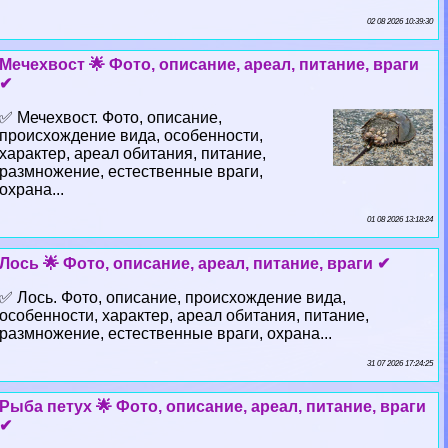
02 08 2026 10:39:30
Мечехвост 🌟 Фото, описание, ареал, питание, враги
✔
✅ Мечехвост. Фото, описание,
происхождение вида, особенности,
хаpaктер, ареал обитания, питание,
размножение, естественные враги,
охрана...
01 08 2026 13:18:24
Лось 🌟 Фото, описание, ареал, питание, враги ✔
✅ Лось. Фото, описание, происхождение вида,
особенности, хаpaктер, ареал обитания, питание,
размножение, естественные враги, охрана...
31 07 2026 17:24:25
Рыба пeтyx 🌟 Фото, описание, ареал, питание, враги
✔