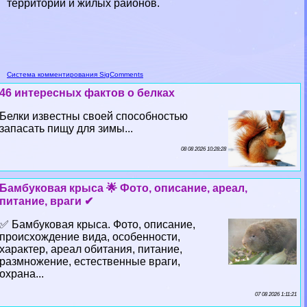
территорий и жилых районов.
Система комментирования SigComments
46 интересных фактов о белках
Белки известны своей способностью
запасать пищу для зимы...
08 08 2026 10:28:28
Бамбуковая крыса 🌟 Фото, описание, ареал,
питание, враги ✔
✅ Бамбуковая крыса. Фото, описание,
происхождение вида, особенности,
хаpaктер, ареал обитания, питание,
размножение, естественные враги,
охрана...
07 08 2026 1:11:21