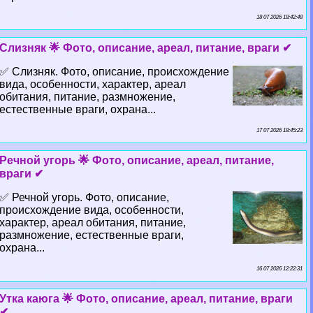
18 07 2026 18:42:48
Слизняк 🌟 Фото, описание, ареал, питание, враги ✔
✅ Слизняк. Фото, описание, происхождение
вида, особенности, хаpaктер, ареал
обитания, питание, размножение,
естественные враги, охрана...
17 07 2026 18:45:23
Речной угорь 🌟 Фото, описание, ареал, питание,
враги ✔
✅ Речной угорь. Фото, описание,
происхождение вида, особенности,
хаpaктер, ареал обитания, питание,
размножение, естественные враги,
охрана...
16 07 2026 12:22:31
Утка каюга 🌟 Фото, описание, ареал, питание, враги
✔