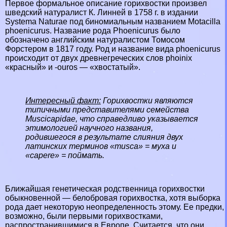
Первое формальное описание горихвостки произвел
шведский натуралист К. Линней в 1758 г. в издании
Systema Naturae под биномиальным названием Motacilla
phoenicurus. Название рода Phoenicurus было
обозначено английским натуралистом Томосом
Форстером в 1817 году. Род и название вида phoenicurus
происходит от двух древнегреческих слов phoinix
«красный» и -ouros — «хвостатый».
Интересный факт:
Горихвостки являются
типичными представителями семейства
Muscicapidae, что справедливо указывается
этимологией научного названия,
родившегося в результате слияния двух
латинских терминов «musca» = муха и
«capere» = поймать.
Ближайшая генетическая родственница горихвостки
обыкновенной — белобровая горихвостка, хотя выборка
рода дает некоторую неопределенность этому. Ее предки,
возможно, были первыми горихвостками,
распространившимися в Европе. Считается, что они