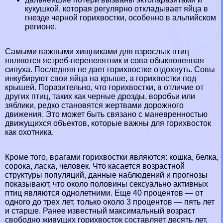
кукушкой, которая регулярно откладывает яйца в
гнезде черной горихвостки, особенно в альпийском
регионе.
Самыми важными хищниками для взрослых птиц
являются
ястреб-перепелятник
и сова обыкновенная
сипуха. Последняя не дает горихвостке отдохнуть.
Совы
инкубируют свои яйца на крыше, а горихвостки под
крышей. Поразительно, что горихвостки, в отличие от
других птиц, таких как
черные дрозды
,
воробьи
или
зяблики
, редко становятся жертвами дорожного
движения. Это может быть связано с маневренностью
движущихся объектов, которые важны для горихвосток
как охотника.
Кроме того, врагами горихвостки являются:
кошка
,
белка
,
сорока
,
ласка
, человек. Что касается возрастной
структуры популяций, данные наблюдений и прогнозы
показывают, что около половины ceкcуально активных
птиц являются однолетними. Еще 40 процентов — от
одного до трех лет, только около 3 процентов — пять лет
и старше. Ранее известный максимальный возраст
свободно живущих горихвосток составляет десять лет.