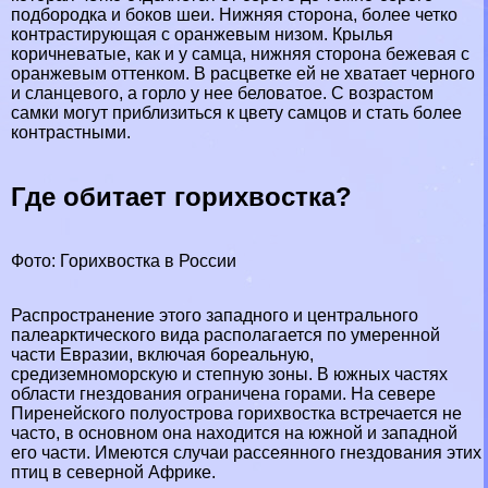
подбородка и боков шеи. Нижняя сторона, более четко
контрастирующая с оранжевым низом. Крылья
коричневатые, как и у самца, нижняя сторона бежевая с
оранжевым оттенком. В расцветке ей не хватает черного
и сланцевого, а горло у нее беловатое. С возрастом
самки могут приблизиться к цвету самцов и стать более
контрастными.
Где обитает горихвостка?
Фото: Горихвостка в России
Распространение этого западного и центрального
палеарктического вида располагается по умеренной
части
Евразии
, включая бореальную,
средиземноморскую и
степную
зоны. В южных частях
области гнездования ограничена горами. На севере
Пиренейского полуострова горихвостка встречается не
часто, в основном она находится на южной и западной
его части. Имеются случаи рассеянного гнездования этих
птиц в северной
Африке
.