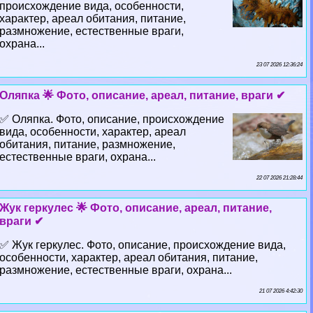
происхождение вида, особенности,
хаpaктер, ареал обитания, питание,
размножение, естественные враги,
охрана...
23 07 2026 12:36:24
Оляпка 🌟 Фото, описание, ареал, питание, враги ✔
✅ Оляпка. Фото, описание, происхождение
вида, особенности, хаpaктер, ареал
обитания, питание, размножение,
естественные враги, охрана...
22 07 2026 21:28:44
Жук геркулес 🌟 Фото, описание, ареал, питание,
враги ✔
✅ Жук геркулес. Фото, описание, происхождение вида,
особенности, хаpaктер, ареал обитания, питание,
размножение, естественные враги, охрана...
21 07 2026 4:42:30