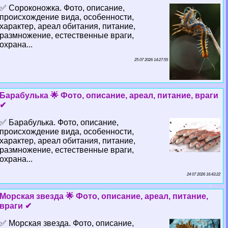
✅ Сороконожка. Фото, описание,
происхождение вида, особенности,
хаpaктер, ареал обитания, питание,
размножение, естественные враги,
охрана...
25 07 2026 14:27:55
Баpaбулька 🌟 Фото, описание, ареал, питание, враги
✔
✅ Баpaбулька. Фото, описание,
происхождение вида, особенности,
хаpaктер, ареал обитания, питание,
размножение, естественные враги,
охрана...
24 07 2026 16:43:22
Морская звезда 🌟 Фото, описание, ареал, питание,
враги ✔
✅ Морская звезда. Фото, описание,