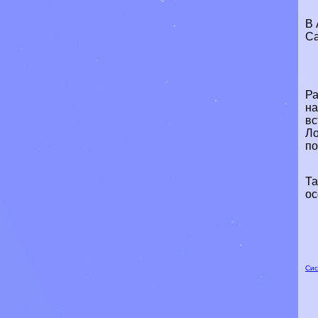
В 
Са
Р
на
вс
Ло
по
Та
ос
Сис