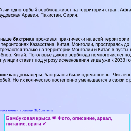
Азии одногорбый верблюд живет на территории стран: Афган
удовская Аравия, Пакистан, Сирия.
аньше
бактриан
проживал пpaктически на всей территории
 территориях Казахстана, Китая, Монголии, простираясь до 
тречаются только на территории Монголии и Китая в пустын
бнор, Китай. Поголовье дикого верблюда немногочисленно,
пуляции ставит под угрозу исчезновения вида уже к 2033 го
кже как дромадеры, бактрианы были одомашнены. Численн
обей. Но их количество постепенно уменьшается в связи с 
тема комментирования SigComments
Бамбуковая крыса 🌟 Фото, описание, ареал,
питание, враги ✔