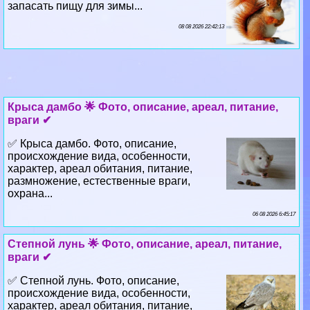
запасать пищу для зимы...
08 08 2026 22:42:13
Крыса дамбо 🌟 Фото, описание, ареал, питание,
враги ✔
✅ Крыса дамбо. Фото, описание,
происхождение вида, особенности,
хаpaктер, ареал обитания, питание,
размножение, естественные враги,
охрана...
06 08 2026 6:45:17
Степной лунь 🌟 Фото, описание, ареал, питание,
враги ✔
✅ Степной лунь. Фото, описание,
происхождение вида, особенности,
хаpaктер, ареал обитания, питание,