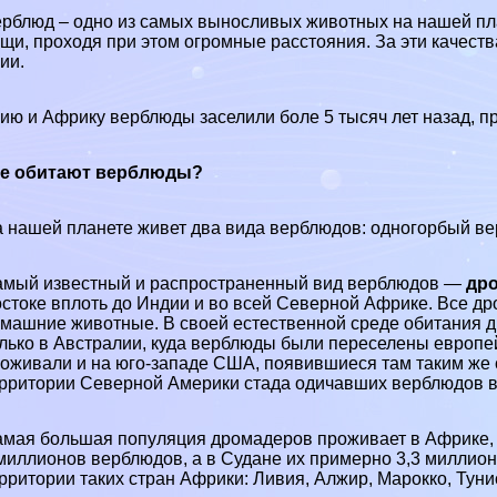
рблюд – одно из самых выносливых животных на нашей пла
щи, проходя при этом огромные расстояния. За эти качест
ии.
ию и Африку верблюды заселили боле 5 тысяч лет назад, п
де обитают верблюды?
 нашей планете живет два вида верблюдов: одногорбый ве
мый известный и распространенный вид верблюдов —
др
стоке вплоть до Индии и во всей Северной Африке. Все др
машние животные. В своей естественной среде обитания д
лько в Австралии, куда верблюды были переселены европе
оживали и на юго-западе США, появившиеся там таким же с
рритории Северной Америки стада одичавших верблюдов в
мая большая популяция дромадеров проживает в Африке, 
миллионов верблюдов, а в Судане их примерно 3,3 миллио
рритории таких стран Африки: Ливия, Алжир, Марокко, Тунис