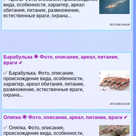
вида, особенности, хаpaктер, ареал
обитания, питание, размножение,
естественные враги, охрана...
26 07 2026 14:54:24
Баpaбулька 🌟 Фото, описание, ареал, питание,
враги ✔
✅ Баpaбулька. Фото, описание,
происхождение вида, особенности,
хаpaктер, ареал обитания, питание,
размножение, естественные враги,
охрана...
24 07 2026 11:51:50
Оляпка 🌟 Фото, описание, ареал, питание, враги ✔
✅ Оляпка. Фото, описание,
происхождение вида, особенности,