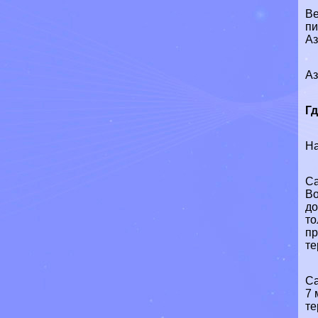
Ве
пи
Аз
Аз
Г
На
Са
Во
до
то
пр
те
Са
7 
те