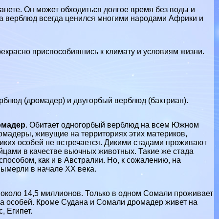
нете. Он может обходиться долгое время без воды и
ва верблюд всегда ценился многими народами Африки и
рекрасно приспособившись к климату и условиям жизни.
рблюд (дромадер) и двугорбый верблюд (бактриан).
омадер
. Обитает одногорбый верблюд на всем Южном
омадеры, живущие на территориях этих материков,
иких особей не встречается. Дикими стадами проживают
йцами в качестве вьючных животных. Такие же стада
пособом, как и в Австралии. Но, к сожалению, на
ымерли в начале ХХ века.
около 14,5 миллионов. Только в одном Сомали проживает
на особей. Кроме Судана и Сомали дромадер живет на
, Египет.