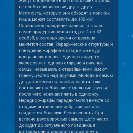
Живут поодиночке или в небольших стадах,
не особо привязанных друг к другу.
Местность, которую они обходят в поисках
пищи, может составлять до 100 км².
Социальное поведение зависит от пола:
самки придерживаются стад от 4 до 32
особей, в которых время от времени
меняется состав. Иерархические структуры и
поведение жирафов в стаде еще не до
конца исследованы. Единого лидера у
жирафов нет, однако старшие и сильные
самцы, называемые старейшинами, имеют
преимущество над другими. Молодые самцы
до достижения половой зрелости тоже
составляют небольшие отдельные группы,
после чего начинают жить в одиночку.
Нередко жирафы передвигаются вместе со
стадами антилоп или зебр, так как это
придает им большую безопасность. При
встрече двух взрослых самцов дело часто
доходит до ритуального поединка, в
котором они становятся рядом друг с