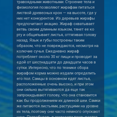
травоядными животными. Строение тела и
физиология позволяют жирафам питаться
листвой древесных крон — на высоте, где у
них нет конкурентов. Из деревьев жирафы
предпочитают акацию. Жираф охватывает
ветвь своим длинным языком, тянет ее ко
рту и общипывает листья, оттягивая голову
назад. Язык и губы построены таким
образом, что не повреждаются, несмотря на
колючие сучья. Ежедневно жираф
потребляет около 30 кг пищи и проводит за
едой от шестнадцати до двадцати часов в
сутки. Интересно, что по технике сбора
жирафом корма можно издали определить
его пол. Самцы в основном едят листья,
расположенные очень высоко, и при этом
они сильно вытягиваются да еще так
запрокидывают голову, что она становится
как бы продолжением их длинной шеи. Самки
же питаются листьями, растущими на уровне
их тела, поэтому они часто немного опускают
шею. Потребность в жидкости покрывается,