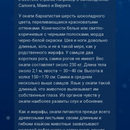
Салонга, Маико и Вирунга.
У окапи бархатистая шерсть шоколадного
цвета, переливающаяся красноватыми
оттенками. Конечности белые или светло-
коричневые с черными полосками, морда
черно-белой окраски. Шея и ноги довольно
длинные, хоть и не в такой мере, как у
родственного жирафа. У самцов два
коротких рога, самки рогов не имеют. Вес
окапи составляет около 250 кг. Длина тела
около 2,1 м, хвоста — 30—40 см. Высота в
холке 150—170 см. Самки в среднем
несколько выше самцов. Язык у окапи такой
длинный, что животное вылизывает им
собственные глаза. Из органов чувств у
окапи наиболее развиты слух и обоняние.
Как и жирафы, окапи питаются прежде всего
древесными листьями: своим длинным и
гибким языком животные захватывают