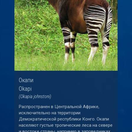
Окапи
Okapi
(Okapia johnstoni)
Распространен в Центральной Африке,
исключительно на территории
Демократической республики Конго. Окапи
населяют густые тропические леса на севере
и востоке страны, например в заповедниках