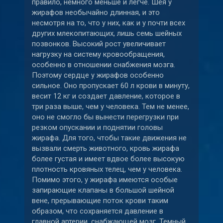
правило, немного меньше и легче. Шея у
жирафов необычайно длинная, и это
несмотря на то, что у них, как и у почти всех
других млекопитающих, лишь семь шейных
позвонков. Высокий рост увеличивает
нагрузку на систему кровообращения,
особенно в отношении снабжения мозга.
Поэтому сердце у жирафов особенно
сильное. Оно пропускает 60 л крови в минуту,
весит 12 кг и создает давление, которое в
три раза выше, чем у человека. Тем не менее,
оно не смогло бы вынести перегрузки при
резком опускании и поднятии головы
жирафа. Для того, чтобы такие движения не
вызвали смерть животного, кровь жирафа
более густая и имеет вдвое более высокую
плотность кровяных телец, чем у человека.
Помимо этого, у жирафа имеются особые
запирающие клапаны в большой шейной
вене, прерывающие поток крови таким
образом, что сохраняется давление в
главной артерии, снабжающей мозг. Темный