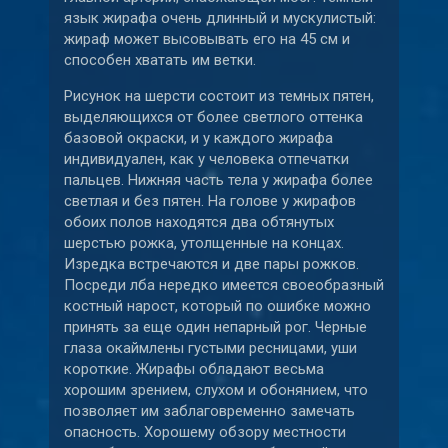
язык жирафа очень длинный и мускулистый:
жираф может высовывать его на 45 см и
способен хватать им ветки.
Рисунок на шерсти состоит из темных пятен,
выделяющихся от более светлого оттенка
базовой окраски, и у каждого жирафа
индивидуален, как у человека отпечатки
пальцев. Нижняя часть тела у жирафа более
светлая и без пятен. На голове у жирафов
обоих полов находятся два обтянутых
шерстью рожка, утолщенные на концах.
Изредка встречаются и две пары рожков.
Посреди лба нередко имеется своеобразный
костный нарост, который по ошибке можно
принять за еще один непарный рог. Черные
глаза окаймлены густыми ресницами, уши
короткие. Жирафы обладают весьма
хорошим зрением, слухом и обонянием, что
позволяет им заблаговременно замечать
опасность. Хорошему обзору местности