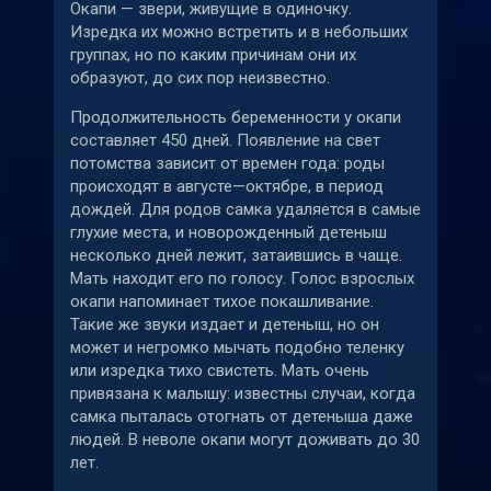
Окапи — звери, живущие в одиночку.
Изредка их можно встретить и в небольших
группах, но по каким причинам они их
образуют, до сих пор неизвестно.
Продолжительность беременности у окапи
составляет 450 дней. Появление на свет
потомства зависит от времен года: роды
происходят в августе—октябре, в период
дождей. Для родов самка удаляется в самые
глухие места, и новорожденный детеныш
несколько дней лежит, затаившись в чаще.
Мать находит его по голосу. Голос взрослых
окапи напоминает тихое покашливание.
Такие же звуки издает и детеныш, но он
может и негромко мычать подобно теленку
или изредка тихо свистеть. Мать очень
привязана к малышу: известны случаи, когда
самка пыталась отогнать от детеныша даже
людей. В неволе окапи могут доживать до 30
лет.