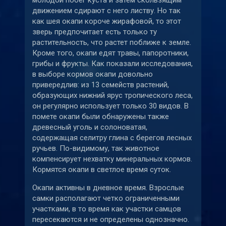
молодой побег куста и затем скользящим
движением сдирают с него листву. Но так
как шея окапи короче жирафовой, то этот
зверь предпочитает есть только ту
растительность, что растет поближе к земле.
Кроме того, окапи едят травы, папоротники,
грибы и фрукты. Как показали исследования,
в выборе кормов окапи довольно
привередлив: из 13 семейств растений,
образующих нижний ярус тропического леса,
он регулярно использует только 30 видов. В
помете окапи были обнаружены также
древесный уголь и солоноватая,
содержащая селитру глина с берегов лесных
ручьев. По-видимому, так животное
компенсирует нехватку минеральных кормов.
Кормятся окапи в светлое время суток.
Окапи активны в дневное время. Взрослые
самки располагают четко ограниченными
участками, в то время как участки самцов
пересекаются и не определены однозначно.