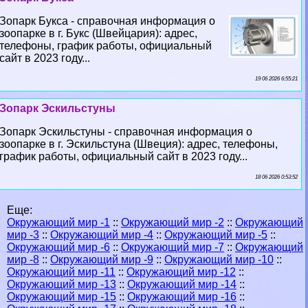
Зопарк Букса - справочная информация о
зоопарке в г. Букс (Швейцария): адрес,
телефоны, график работы, официальный
сайт в 2023 году...
19 06 2026 6:55:21
Зопарк Эскильстуны
Зопарк Эскильстуны - справочная информация о
зоопарке в г. Эскильстуна (Швеция): адрес, телефоны,
график работы, официальный сайт в 2023 году...
18 06 2026 0:53:52
Еще:
Окружающий мир -1
::
Окружающий мир -2
::
Окружающий
мир -3
::
Окружающий мир -4
::
Окружающий мир -5
::
Окружающий мир -6
::
Окружающий мир -7
::
Окружающий
мир -8
::
Окружающий мир -9
::
Окружающий мир -10
::
Окружающий мир -11
::
Окружающий мир -12
::
Окружающий мир -13
::
Окружающий мир -14
::
Окружающий мир -15
::
Окружающий мир -16
::