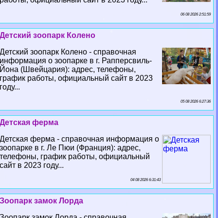
06 08 2026 2:51:59
Детский зоопарк Колено
Детский зоопарк Колено - справочная
информация о зоопарке в г. Рапперсвиль-
Йона (Швейцария): адрес, телефоны,
график работы, официальный сайт в 2023
году...
05 08 2026 6:27:36
Детская ферма
Детская ферма - справочная информация о
зоопарке в г. Ле Пюи (Франция): адрес,
телефоны, график работы, официальный
сайт в 2023 году...
04 08 2026 6:31:43
Зоопарк замок Лорда
Зоопарк замок Лорда - справочная