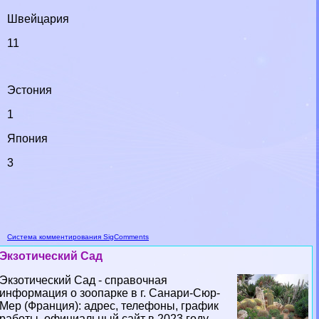
Швейцария
11
Эстония
1
Япония
3
Система комментирования SigComments
Экзотический Сад
Экзотический Сад - справочная
информация о зоопарке в г. Санари-Сюр-
Мер (Франция): адрес, телефоны, график
работы, официальный сайт в 2023 году...