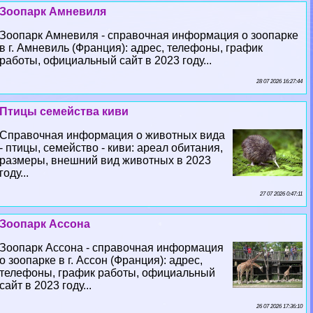
Зоопарк Амневиля
Зоопарк Амневиля - справочная информация о зоопарке
в г. Амневиль (Франция): адрес, телефоны, график
работы, официальный сайт в 2023 году...
28 07 2026 16:27:44
Птицы семейства киви
Справочная информация о животных вида
- птицы, семейство - киви: ареал обитания,
размеры, внешний вид животных в 2023
году...
27 07 2026 0:47:11
Зоопарк Ассона
Зоопарк Ассона - справочная информация
о зоопарке в г. Ассон (Франция): адрес,
телефоны, график работы, официальный
сайт в 2023 году...
26 07 2026 17:36:10