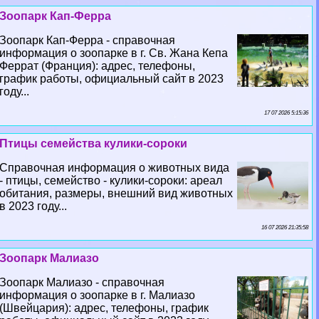
Зоопарк Кап-Ферра
Зоопарк Кап-Ферра - справочная
информация о зоопарке в г. Св. Жана Кепа
Феррат (Франция): адрес, телефоны,
график работы, официальный сайт в 2023
году...
17 07 2026 5:15:36
Птицы семейства кулики-сороки
Справочная информация о животных вида
- птицы, семейство - кулики-сороки: ареал
обитания, размеры, внешний вид животных
в 2023 году...
16 07 2026 21:35:58
Зоопарк Малиазо
Зоопарк Малиазо - справочная
информация о зоопарке в г. Малиазо
(Швейцария): адрес, телефоны, график