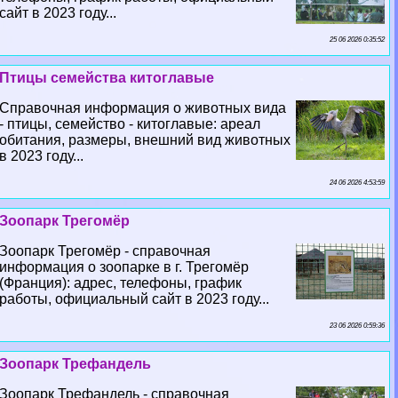
сайт в 2023 году...
25 06 2026 0:35:52
Птицы семейства китоглавые
Справочная информация о животных вида
- птицы, семейство - китоглавые: ареал
обитания, размеры, внешний вид животных
в 2023 году...
24 06 2026 4:53:59
Зоопарк Трегомёр
Зоопарк Трегомёр - справочная
информация о зоопарке в г. Трегомёр
(Франция): адрес, телефоны, график
работы, официальный сайт в 2023 году...
23 06 2026 0:59:36
Зоопарк Трефандель
Зоопарк Трефандель - справочная