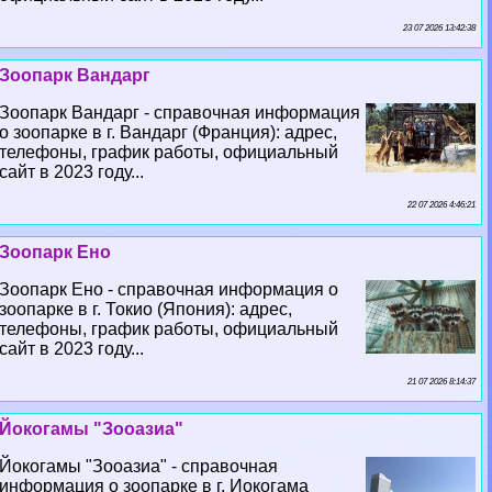
23 07 2026 13:42:38
Зоопарк Вандарг
Зоопарк Вандарг - справочная информация
о зоопарке в г. Вандарг (Франция): адрес,
телефоны, график работы, официальный
сайт в 2023 году...
22 07 2026 4:46:21
Зоопарк Ено
Зоопарк Ено - справочная информация о
зоопарке в г. Токио (Япония): адрес,
телефоны, график работы, официальный
сайт в 2023 году...
21 07 2026 8:14:37
Йокогамы "Зооазиа"
Йокогамы "Зооазиа" - справочная
информация о зоопарке в г. Иокогама