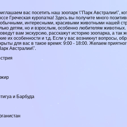
иглашаем вас посетить наш зоопарк \"Парк Австралии\", ко
ссе Греческая куропатка! Здесь вы получите много позити
обычными, интересными, красивыми животными нашей стра
лько детям, но и взрослым, особенно любителям животных.
оведут вам экскурсию, расскажут историю зоопарка, а так
кие их особенности и т.д. Если у вас возникнут вопросы, об
крыты для вас в такое время: 9:00 - 18:00. Желаем прият
Парк Австралии\".
стрия
0
лжир
тигуа и Барбуда
фганистан