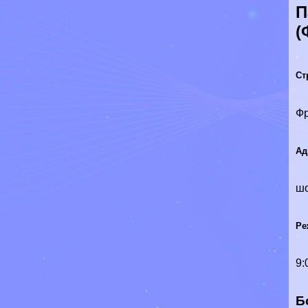
П
(
Ст
Ф
Ад
шо
Ре
9:
Б