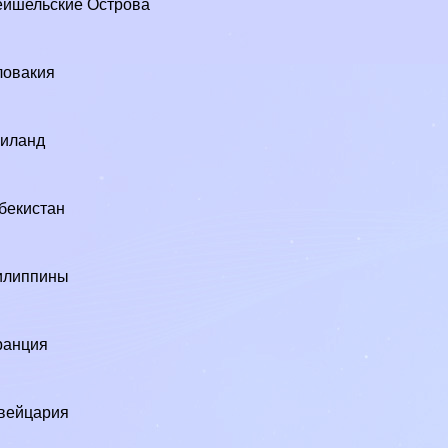
йшельские Острова
ловакия
аиланд
бекистан
илиппины
ранция
3
вейцария