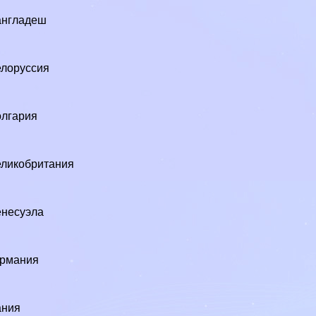
англадеш
лоруссия
лгария
ликобритания
9
несуэла
ермания
1
ания