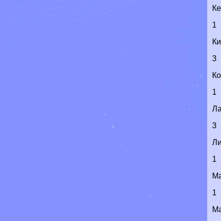
К
1
Ки
3
Ко
1
Л
3
Л
1
М
1
М