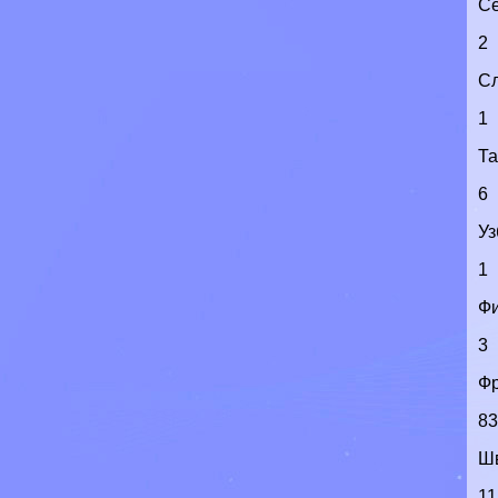
Се
2
С
1
Т
6
Уз
1
Ф
3
Ф
8
Ш
11