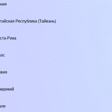
ения
тайская Республика (Тайвань)
ста-Рика
аос
ивия
аврикий
али