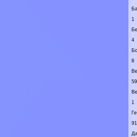
Б
1
Бе
4
Бо
8
Ве
5
Ве
1
Г
9
Д