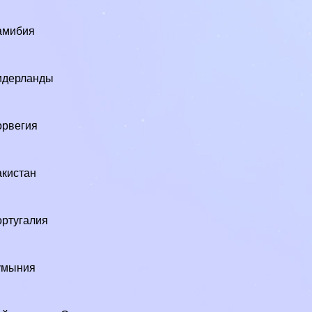
амибия
идерланды
орвегия
кистан
ртугалия
умыния