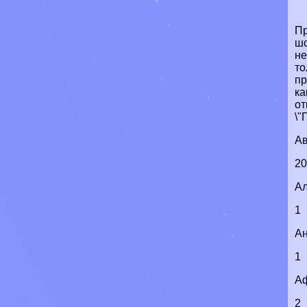
Пр
шо
не
то
пр
ка
от
\"
Ав
2
А
1
Ан
1
А
2