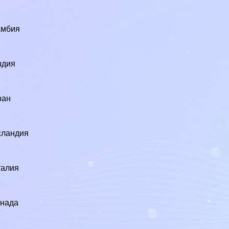
5
амбия
ндия
4
ран
сландия
талия
7
анада
9