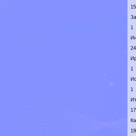
1
З
1
И
2
И
1
И
1
И
1
К
1