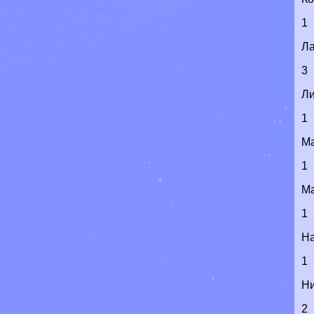
1
Л
3
Л
1
М
1
М
1
Н
1
Н
2