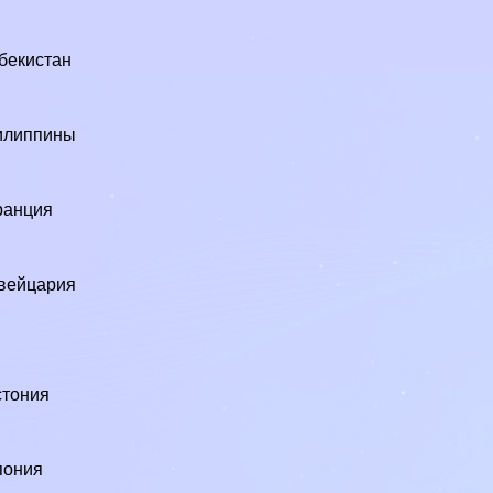
бекистан
илиппины
ранция
3
вейцария
стония
пония