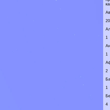
ка
Ав
2
А
1
Ан
1
А
2
Б
1
Бе
4