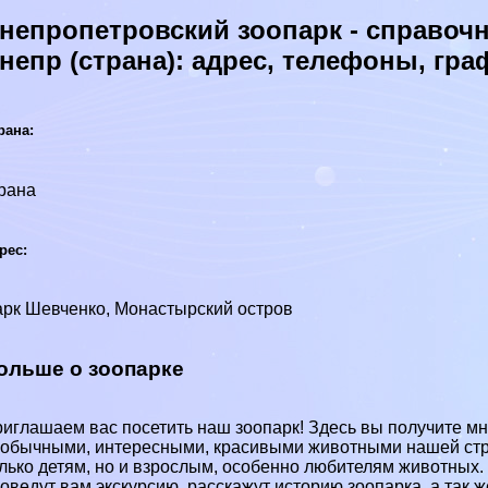
непропетровский зоопарк - справочн
непр (страна): адрес, телефоны, гр
рана:
рана
рес:
рк Шевченко, Монастырский остров
ольше о зоопарке
иглашаем вас посетить наш зоопарк! Здесь вы получите м
обычными, интересными, красивыми животными нашей стра
лько детям, но и взрослым, особенно любителям животных.
оведут вам экскурсию, расскажут историю зоопарка, а так