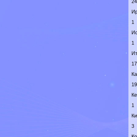
2
И
1
И
1
И
1
К
1
К
1
Ки
3
Ко