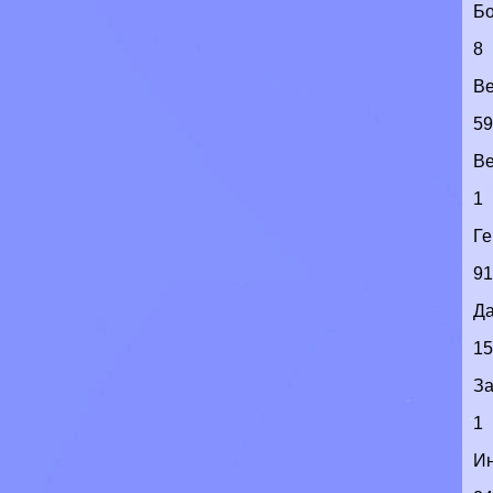
Бо
8
Ве
5
Ве
1
Г
9
Д
1
З
1
И