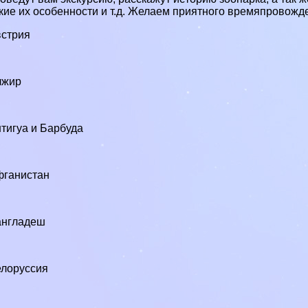
кие их особенности и т.д. Желаем приятного времяпровожд
стрия
0
лжир
тигуа и Барбуда
фганистан
англадеш
лоруссия