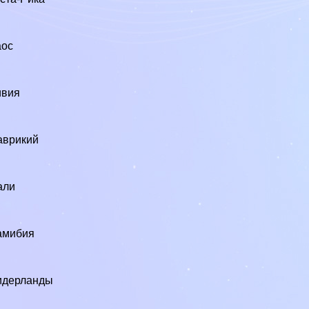
аос
ивия
аврикий
али
амибия
идерланды