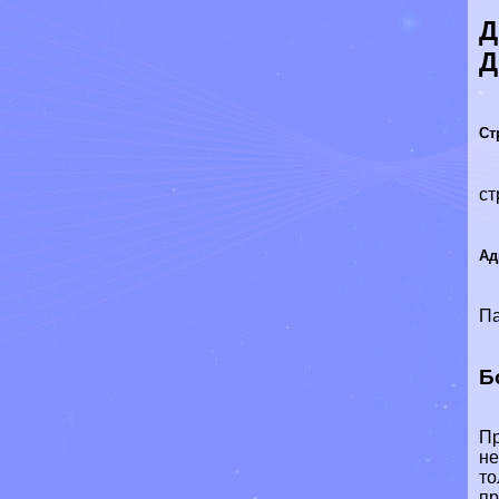
Д
Д
Ст
ст
Ад
Па
Б
Пр
не
то
пр