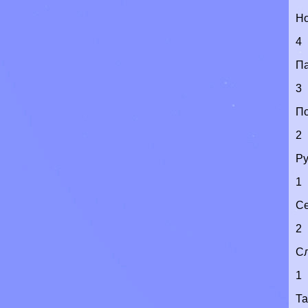
Н
4
Па
3
По
2
Р
1
Се
2
С
1
Т