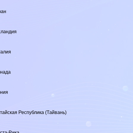
4
ран
сландия
талия
7
анада
9
ения
тайская Республика (Тайвань)
ста-Рика