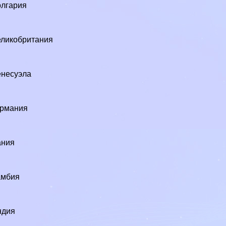
лгария
ликобритания
9
несуэла
ермания
1
ания
5
амбия
ндия