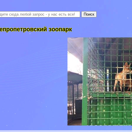
епропетровский зоопарк