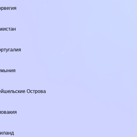
орвегия
кистан
ртугалия
умыния
йшельские Острова
ловакия
аиланд