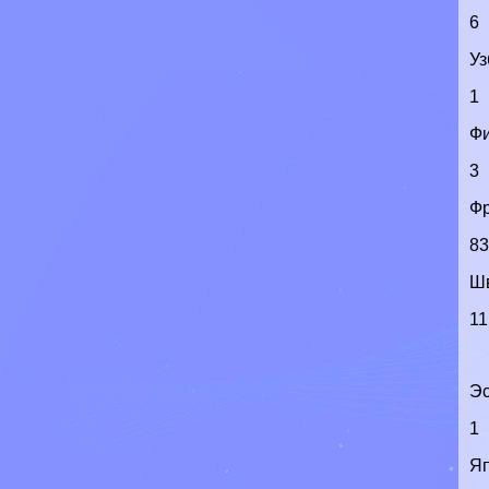
6
Уз
1
Ф
3
Ф
8
Ш
11
Э
1
Я