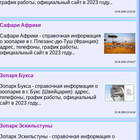
график работы, официальный сайт в 2023 году...
23 06 2026 12:31:22
Сафари Африки
Сафари Африки - справочная информация
о зоопарке в г. Плезанс-дю-Туш (Франция):
адрес, телефоны, график работы,
официальный сайт в 2023 году...
22 06 2026 19:59:27
Зопарк Букса
Зопарк Букса - справочная информация о
зоопарке в г. Букс (Швейцария): адрес,
телефоны, график работы, официальный
сайт в 2023 году...
21 06 2026 23:14:34
Зопарк Эскильстуны
Зопарк Эскильстуны - справочная информация о