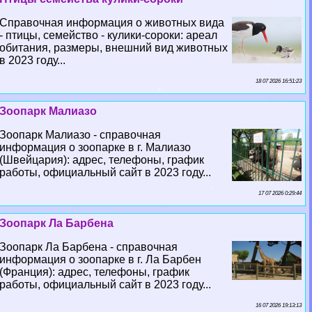
Справочная информация о животных вида
- птицы, семейство - кулики-сороки: ареал
обитания, размеры, внешний вид животных
в 2023 году...
18 07 2026 16:51:23
Зоопарк Малиазо
Зоопарк Малиазо - справочная
информация о зоопарке в г. Малиазо
(Швейцария): адрес, телефоны, график
работы, официальный сайт в 2023 году...
17 07 2026 0:29:44
Зоопарк Ла Барбена
Зоопарк Ла Барбена - справочная
информация о зоопарке в г. Ла Барбен
(Франция): адрес, телефоны, график
работы, официальный сайт в 2023 году...
16 07 2026 19:13:13