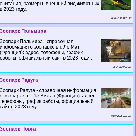
обитания, размеры, внешний вид животных
в 2023 году...
07 07 2026 22:51:29
Зоопарк Пальмира
Зоопарк Пальмира - справочная
информация о зоопарке в г. Ле Мат
(Франция): адрес, телефоны, график
работы, официальный сайт в 2023 году...
06 07 2026 4:34:31
Зоопарк Радуга
Зоопарк Радуга - справочная информация
о зоопарке в г. Ле Вижан (Франция): адрес,
телефоны, график работы, официальный
сайт в 2023 году...
05 07 2026 17:17:31
Зоопарк Порга