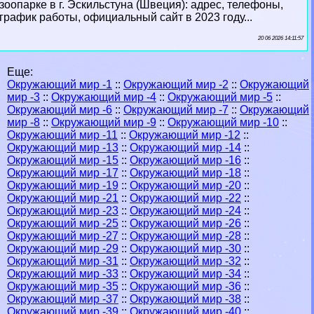
зоопарке в г. Эскильстуна (Швеция): адрес, телефоны,
график работы, официальный сайт в 2023 году...
20 06 2026 14:11:57
Еще:
Окружающий мир -1
::
Окружающий мир -2
::
Окружающий
мир -3
::
Окружающий мир -4
::
Окружающий мир -5
::
Окружающий мир -6
::
Окружающий мир -7
::
Окружающий
мир -8
::
Окружающий мир -9
::
Окружающий мир -10
::
Окружающий мир -11
::
Окружающий мир -12
::
Окружающий мир -13
::
Окружающий мир -14
::
Окружающий мир -15
::
Окружающий мир -16
::
Окружающий мир -17
::
Окружающий мир -18
::
Окружающий мир -19
::
Окружающий мир -20
::
Окружающий мир -21
::
Окружающий мир -22
::
Окружающий мир -23
::
Окружающий мир -24
::
Окружающий мир -25
::
Окружающий мир -26
::
Окружающий мир -27
::
Окружающий мир -28
::
Окружающий мир -29
::
Окружающий мир -30
::
Окружающий мир -31
::
Окружающий мир -32
::
Окружающий мир -33
::
Окружающий мир -34
::
Окружающий мир -35
::
Окружающий мир -36
::
Окружающий мир -37
::
Окружающий мир -38
::
Окружающий мир -39
::
Окружающий мир -40
::