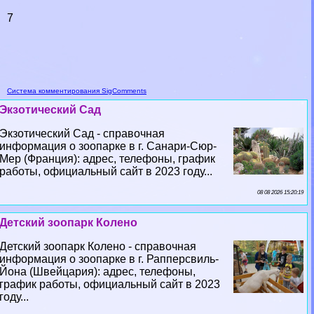
7
Система комментирования SigComments
Экзотический Сад
Экзотический Сад - справочная
информация о зоопарке в г. Санари-Сюр-
Мер (Франция): адрес, телефоны, график
работы, официальный сайт в 2023 году...
08 08 2026 15:20:19
Детский зоопарк Колено
Детский зоопарк Колено - справочная
информация о зоопарке в г. Рапперсвиль-
Йона (Швейцария): адрес, телефоны,
график работы, официальный сайт в 2023
году...