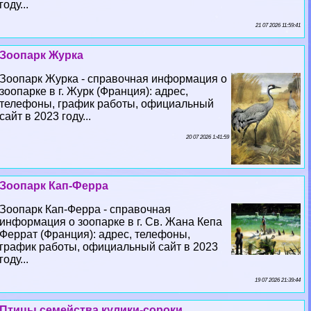
году...
21 07 2026 11:59:41
Зоопарк Журка
Зоопарк Журка - справочная информация о
зоопарке в г. Журк (Франция): адрес,
телефоны, график работы, официальный
сайт в 2023 году...
20 07 2026 1:41:59
Зоопарк Кап-Ферра
Зоопарк Кап-Ферра - справочная
информация о зоопарке в г. Св. Жана Кепа
Феррат (Франция): адрес, телефоны,
график работы, официальный сайт в 2023
году...
19 07 2026 21:39:44
Птицы семейства кулики-сороки