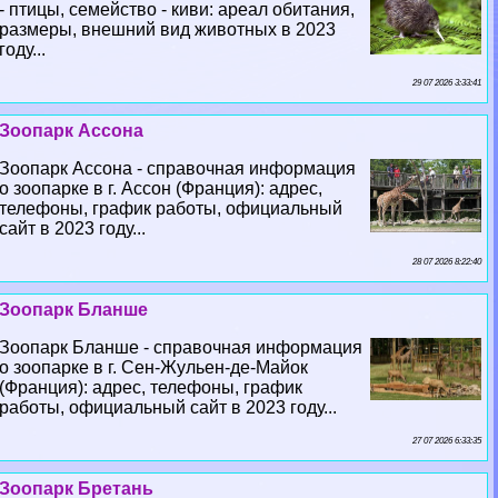
- птицы, семейство - киви: ареал обитания,
размеры, внешний вид животных в 2023
году...
29 07 2026 3:33:41
Зоопарк Ассона
Зоопарк Ассона - справочная информация
о зоопарке в г. Ассон (Франция): адрес,
телефоны, график работы, официальный
сайт в 2023 году...
28 07 2026 8:22:40
Зоопарк Бланше
Зоопарк Бланше - справочная информация
о зоопарке в г. Сен-Жульен-де-Майок
(Франция): адрес, телефоны, график
работы, официальный сайт в 2023 году...
27 07 2026 6:33:35
Зоопарк Бретань