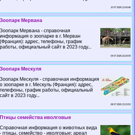
10 07 2026 12:43:48
Зоопарк Мервана
Зоопарк Мервана - справочная
информация о зоопарке в г. Мерван
(Франция): адрес, телефоны, график
работы, официальный сайт в 2023 году...
09 07 2026 22:24:59
Зоопарк Мескуля
Зоопарк Мескуля - справочная информация
о зоопарке в г. Мескуль (Франция): адрес,
телефоны, график работы, официальный
сайт в 2023 году...
08 07 2026 15:15:53
Птицы семейства иволговые
Справочная информация о животных вида
- птицы, семейство - иволговые: ареал