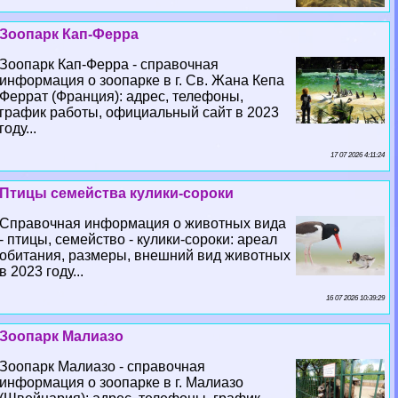
Зоопарк Кап-Ферра
Зоопарк Кап-Ферра - справочная
информация о зоопарке в г. Св. Жана Кепа
Феррат (Франция): адрес, телефоны,
график работы, официальный сайт в 2023
году...
17 07 2026 4:11:24
Птицы семейства кулики-сороки
Справочная информация о животных вида
- птицы, семейство - кулики-сороки: ареал
обитания, размеры, внешний вид животных
в 2023 году...
16 07 2026 10:39:29
Зоопарк Малиазо
Зоопарк Малиазо - справочная
информация о зоопарке в г. Малиазо