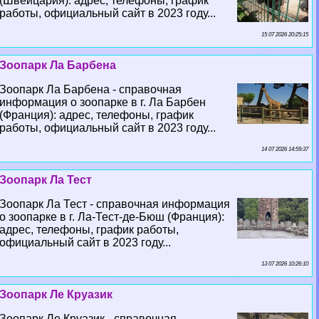
(Швейцария): адрес, телефоны, график
работы, официальный сайт в 2023 году...
15 07 2026 20:25:15
Зоопарк Ла Барбена
Зоопарк Ла Барбена - справочная
информация о зоопарке в г. Ла Барбен
(Франция): адрес, телефоны, график
работы, официальный сайт в 2023 году...
14 07 2026 14:59:37
Зоопарк Ла Тест
Зоопарк Ла Тест - справочная информация
о зоопарке в г. Ла-Тест-де-Бюш (Франция):
адрес, телефоны, график работы,
официальный сайт в 2023 году...
13 07 2026 10:26:10
Зоопарк Ле Круазик
Зоопарк Ле Круазик - справочная