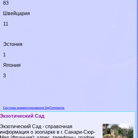
83
Швейцария
11
Эстония
1
Япония
3
Система комментирования SigComments
Экзотический Сад
Экзотический Сад - справочная
информация о зоопарке в г. Санари-Сюр-
Мер (Франция): адрес, телефоны, график