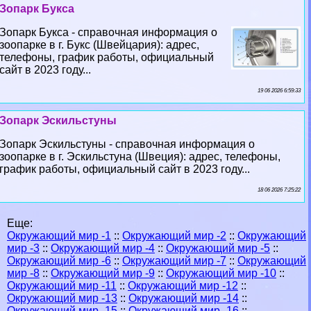
Зопарк Букса
Зопарк Букса - справочная информация о
зоопарке в г. Букс (Швейцария): адрес,
телефоны, график работы, официальный
сайт в 2023 году...
19 06 2026 6:59:33
Зопарк Эскильстуны
Зопарк Эскильстуны - справочная информация о
зоопарке в г. Эскильстуна (Швеция): адрес, телефоны,
график работы, официальный сайт в 2023 году...
18 06 2026 7:25:22
Еще:
Окружающий мир -1
::
Окружающий мир -2
::
Окружающий
мир -3
::
Окружающий мир -4
::
Окружающий мир -5
::
Окружающий мир -6
::
Окружающий мир -7
::
Окружающий
мир -8
::
Окружающий мир -9
::
Окружающий мир -10
::
Окружающий мир -11
::
Окружающий мир -12
::
Окружающий мир -13
::
Окружающий мир -14
::
Окружающий мир -15
::
Окружающий мир -16
::