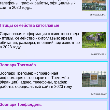
телефоны, график работы, официальный
сайт в 2023 году...
25 06 2026 21:17:17
Птицы семейства китоглавые
Справочная информация о животных вида
- птицы, семейство - китоглавые: ареал
обитания, размеры, внешний вид животных
в 2023 году...
24 06 2026 4:37:13
Зоопарк Трегомёр
Зоопарк Трегомёр - справочная
информация о зоопарке в г. Трегомёр
(Франция): адрес, телефоны, график
работы, официальный сайт в 2023 году...
23 06 2026 3:52:23
Зоопарк Трефандель