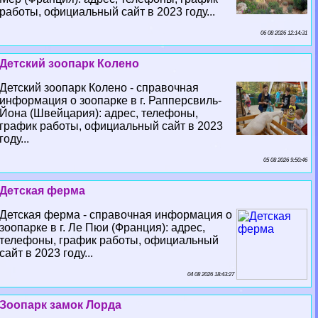
работы, официальный сайт в 2023 году...
06 08 2026 12:14:31
Детский зоопарк Колено
Детский зоопарк Колено - справочная
информация о зоопарке в г. Рапперсвиль-
Йона (Швейцария): адрес, телефоны,
график работы, официальный сайт в 2023
году...
05 08 2026 9:50:46
Детская ферма
Детская ферма - справочная информация о
зоопарке в г. Ле Пюи (Франция): адрес,
телефоны, график работы, официальный
сайт в 2023 году...
04 08 2026 18:43:27
Зоопарк замок Лорда