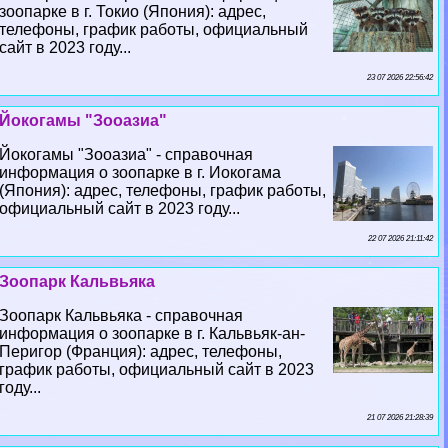
зоопарке в г. Токио (Япония): адрес,
телефоны, график работы, официальный
сайт в 2023 году...
23 07 2026 22:56:42
Йокогамы "Зооазиа"
Йокогамы "Зооазиа" - справочная
информация о зоопарке в г. Иокогама
(Япония): адрес, телефоны, график работы,
официальный сайт в 2023 году...
22 07 2026 21:11:42
Зоопарк Кальвьяка
Зоопарк Кальвьяка - справочная
информация о зоопарке в г. Кальвьяк-ан-
Перигор (Франция): адрес, телефоны,
график работы, официальный сайт в 2023
году...
21 07 2026 21:28:39