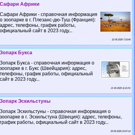
Сафари Африки
Сафари Африки - справочная информация
о зоопарке в г. Плезанс-дю-Туш (Франция):
адрес, телефоны, график работы,
официальный сайт в 2023 году...
22 06 2026 7:33:40
Зопарк Букса
Зопарк Букса - справочная информация о
зоопарке в г. Букс (Швейцария): адрес,
телефоны, график работы, официальный
сайт в 2023 году...
21 06 2026 11:21:51
Зопарк Эскильстуны
Зопарк Эскильстуны - справочная информация о
зоопарке в г. Эскильстуна (Швеция): адрес, телефоны,
график работы, официальный сайт в 2023 году...
20 06 2026 23:47:14