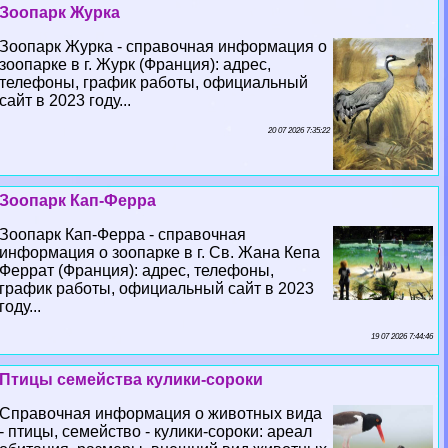
Зоопарк Журка
Зоопарк Журка - справочная информация о
зоопарке в г. Журк (Франция): адрес,
телефоны, график работы, официальный
сайт в 2023 году...
20 07 2026 7:35:22
Зоопарк Кап-Ферра
Зоопарк Кап-Ферра - справочная
информация о зоопарке в г. Св. Жана Кепа
Феррат (Франция): адрес, телефоны,
график работы, официальный сайт в 2023
году...
19 07 2026 7:44:46
Птицы семейства кулики-сороки
Справочная информация о животных вида
- птицы, семейство - кулики-сороки: ареал