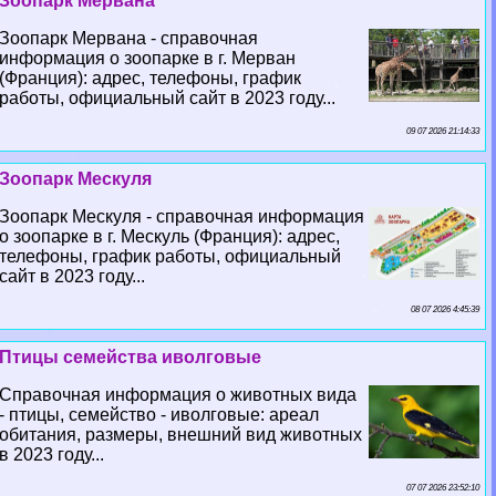
Зоопарк Мервана
Зоопарк Мервана - справочная
информация о зоопарке в г. Мерван
(Франция): адрес, телефоны, график
работы, официальный сайт в 2023 году...
09 07 2026 21:14:33
Зоопарк Мескуля
Зоопарк Мескуля - справочная информация
о зоопарке в г. Мескуль (Франция): адрес,
телефоны, график работы, официальный
сайт в 2023 году...
08 07 2026 4:45:39
Птицы семейства иволговые
Справочная информация о животных вида
- птицы, семейство - иволговые: ареал
обитания, размеры, внешний вид животных
в 2023 году...
07 07 2026 23:52:10