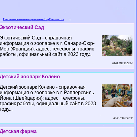
Система комментирования SigComments
Экзотический Сад
Экзотический Сад - справочная
информация о зоопарке в г. Санари-Сюр-
Мер (Франция): адрес, телефоны, график
работы, официальный сайт в 2023 году...
08 08 2026 10:56:24
Детский зоопарк Колено
Детский зоопарк Колено - справочная
информация о зоопарке в г. Рапперсвиль-
Йона (Швейцария): адрес, телефоны,
график работы, официальный сайт в 2023
году...
07 08 2026 3:43:32
Детская ферма