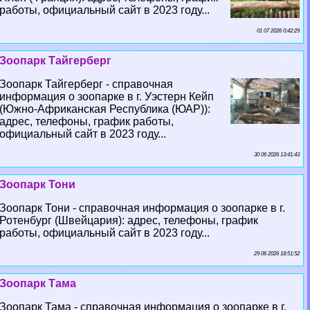
работы, официальный сайт в 2023 году...
01 07 2026 0:42:29
Зоопарк Тайгерберг
Зоопарк Тайгерберг - справочная
информация о зоопарке в г. Уэстерн Кейп
(Южно-Африканская Республика (ЮАР)):
адрес, телефоны, график работы,
официальный сайт в 2023 году...
30 06 2026 13:41:43
Зоопарк Тони
Зоопарк Тони - справочная информация о зоопарке в г.
Ротенбург (Швейцария): адрес, телефоны, график
работы, официальный сайт в 2023 году...
29 06 2026 18:51:52
Зоопарк Тама
Зоопарк Тама - справочная информация о зоопарке в г.