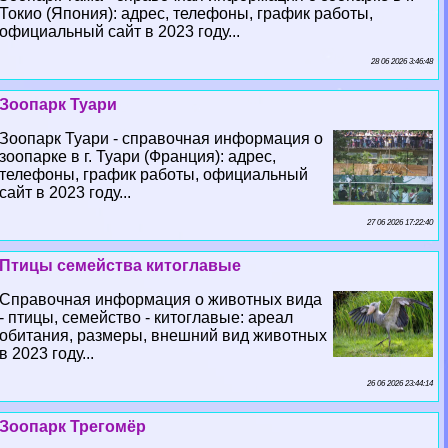
Токио (Япония): адрес, телефоны, график работы,
официальный сайт в 2023 году...
28 06 2026 3:46:48
Зоопарк Туари
Зоопарк Туари - справочная информация о
зоопарке в г. Туари (Франция): адрес,
телефоны, график работы, официальный
сайт в 2023 году...
27 06 2026 17:22:40
Птицы семейства китоглавые
Справочная информация о животных вида
- птицы, семейство - китоглавые: ареал
обитания, размеры, внешний вид животных
в 2023 году...
26 06 2026 23:44:14
Зоопарк Трегомёр