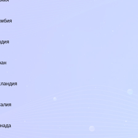
5
амбия
ндия
4
ран
сландия
талия
7
анада
9