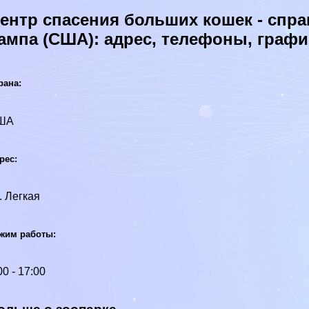
ентр спасения больших кошек - спра
ампа (США): адрес, телефоны, граф
рана:
ША
рес:
. Легкая
жим работы:
00 - 17:00