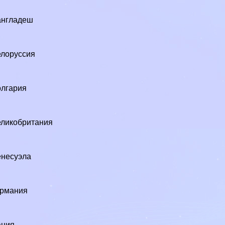
англадеш
лоруссия
лгария
ликобритания
9
несуэла
ермания
1
ания