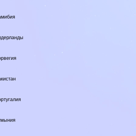
амибия
идерланды
орвегия
кистан
ртугалия
умыния