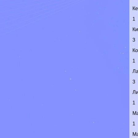
К
1
Ки
3
Ко
1
Л
3
Л
1
М
1
М