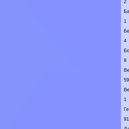
2
Б
1
Бе
4
Бо
8
Ве
5
Ве
1
Г
9
Д