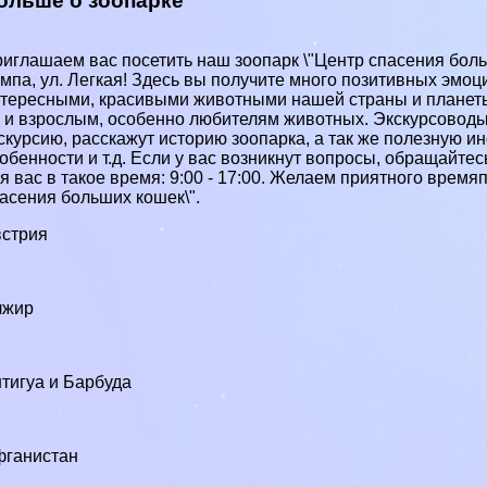
ольше о зоопарке
иглашаем вас посетить наш зоопарк \"Центр спасения боль
мпа, ул. Легкая! Здесь вы получите много позитивных эмо
тересными, красивыми животными нашей страны и планеты.
 и взрослым, особенно любителям животных. Экскурсоводы
скурсию, расскажут историю зоопарка, а так же полезную и
обенности и т.д. Если у вас возникнут вопросы, обращайтес
я вас в такое время: 9:00 - 17:00. Желаем приятного врем
асения больших кошек\".
стрия
0
лжир
тигуа и Барбуда
фганистан