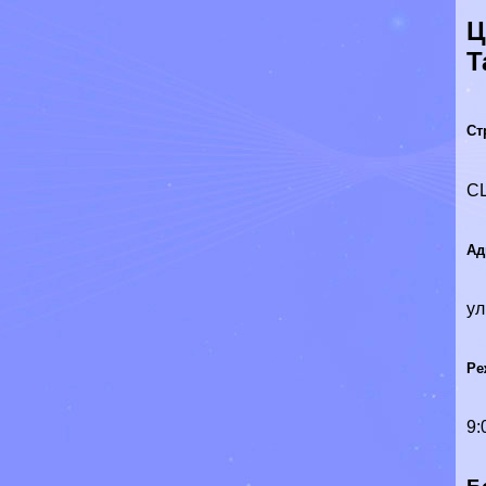
Ц
Т
Ст
С
Ад
ул
Ре
9: