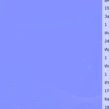
1
З
1
И
2
И
1
И
1
И
1
К
1