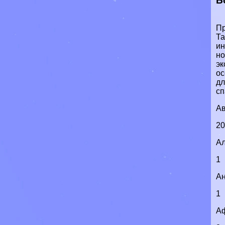
Б
Пр
Та
ин
но
эк
ос
дл
сп
Ав
2
А
1
Ан
1
А