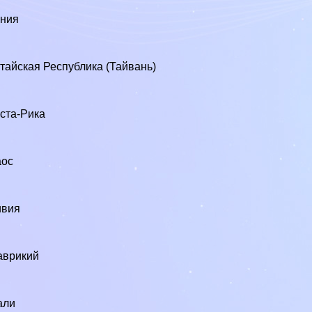
ения
тайская Республика (Тайвань)
ста-Рика
аос
ивия
аврикий
али