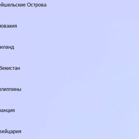
йшельские Острова
ловакия
аиланд
бекистан
илиппины
ранция
3
вейцария