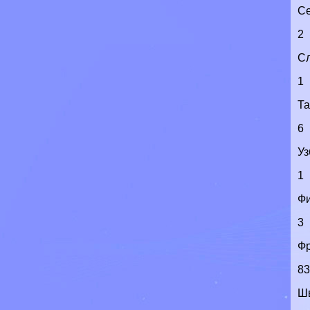
Се
2
С
1
Т
6
Уз
1
Ф
3
Ф
8
Ш